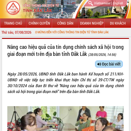
|
Vietnamese
English
TRANG CHỦ
CHÍNH QUYỀN
CÔNG DÂN
DOANH NGHIỆP
DU KHÁCH
Thứ sáu, 07/08/2026
CHÀO MỪNG ĐẾN VỚI CỔNG THÔNG TIN ĐIỆN TỬ TỈNH ĐẮK LẮK
GIỚI THIỆU
Nâng cao hiệu quả của tín dụng chính sách xã hội trong
giai đoạn mới trên địa bàn tỉnh Đắk Lắk
(28/05/2026, 14:56)
LÃNH ĐẠO UBND TỈNH
Đọc bài viết
TIN TỨC SỰ KIỆN
Ngày 28/05/2026, UBND tỉnh Đắk Lắk ban hành Kế hoạch số 211/KH-
SỞ, BAN, NGÀNH
UBND về việc tiếp tục triển khai thực hiện Chỉ thị số 39-CT/TW ngày
30/10/2024 của Ban Bí thư về ‘‘Nâng cao hiệu quả của tín dụng chính
UBND CÁC XÃ, PHƯỜNG
sách xã hội trong giai đoạn mới” trên địa bàn tỉnh Đắk Lắk.
THÔNG TIN CHỈ ĐẠO ĐIỀU HÀNH
HỆ THỐNG VĂN BẢN
VĂN BẢN HĐND TỈNH