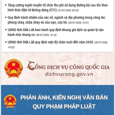
phá cơ chế - Hợp tác công tư
Tăng cường tuyên truyền tổ chức thu phí sử dụng đường bộ cao tốc theo
Đề án 06 tạo bước ngoặt đột phá trong
hình thức điện tử không dừng (ETC)
(31/07/2026, 09:33)
cải cách hành chính tỉnh Đắk Lắk
Quy định trách nhiệm của các sở, ngành và địa phương trong công tác
Kết nối tour, đẩy mạnh chuyển đổi số
phòng cháy, chữa cháy và cứu nạn, cứu hộ
(30/07/2026, 15:01)
để phát triển du lịch Đắk Lắk
UBND tỉnh Đắk Lắk ban hành quy định khung giá dịch vụ quản lý vận
Khởi động Dự án Đầu tư xây dựng hạ
hành nhà chung cư
(30/07/2026, 14:16)
tầng kỹ thuật Cụm công nghiệp Tân
UBND tỉnh Đắk Lắk quy định mật độ chăn nuôi đến năm 2030
Tiến
(30/07/2026,
14:02)
Gặp mặt các cơ quan báo chí nhân Kỷ
niệm 101 năm Ngày Báo chí Cách
mạng Việt Nam
Đắk Lắk sơ kết 4 năm triển khai thực
hiện Đề án 06 của Chính phủ
Họp báo thông tin về Hội nghị Công bố
Quy hoạch và Xúc tiến đầu tư tỉnh Đắk
Lắk
Khơi thông điểm nghẽn, đẩy nhanh
giải ngân vốn khắc phục thiên tai
HĐND tỉnh thông qua điều chỉnh Quy
hoạch tỉnh thời kỳ 2021-2030