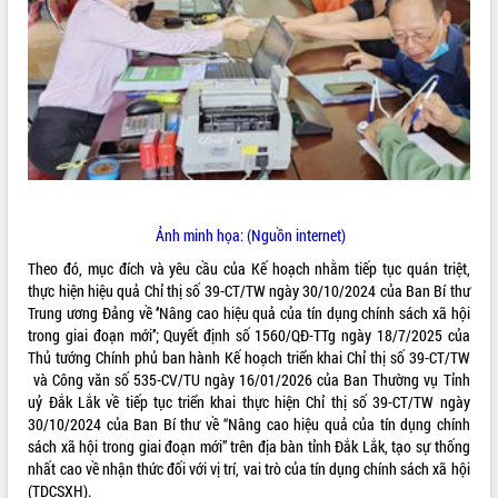
ĐIỂM TIN VĂN BẢN
QUY HOẠCH - KẾ HOẠCH
Ảnh minh họa: (Nguồn internet)
Theo đó, mục đích và yêu cầu của Kế hoạch nhằm tiếp tục quán triệt,
thực hiện hiệu quả Chỉ thị số 39-CT/TW ngày 30/10/2024 của Ban Bí thư
Trung ương Đảng về ‘‘Nâng cao hiệu quả của tín dụng chính sách xã hội
trong giai đoạn mới’’; Quyết định số 1560/QĐ-TTg ngày 18/7/2025 của
Thủ tướng Chính phủ ban hành Kế hoạch triển khai Chỉ thị số 39-CT/TW
và Công văn số 535-CV/TU ngày 16/01/2026 của Ban Thường vụ Tỉnh
uỷ Đắk Lắk về tiếp tục triển khai thực hiện Chỉ thị số 39-CT/TW ngày
30/10/2024 của Ban Bí thư về “Nâng cao hiệu quả của tín dụng chính
sách xã hội trong giai đoạn mới” trên địa bàn tỉnh Đắk Lắk, tạo sự thống
nhất cao về nhận thức đối với vị trí, vai trò của tín dụng chính sách xã hội
(TDCSXH).