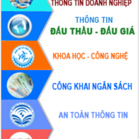
Hòn Yến phát triển du lịch gắn với bảo
tồn biển
Lấy ý kiến điều chỉnh Quy hoạch tỉnh
Đắk Lắk thời kỳ 2021-2030, tầm nhìn
đến năm 2050
Phát động chiến dịch 30 ngày đêm
giải phóng mặt bằng Tuyến đường bộ
ven biển
Đắk Lắk nỗ lực thúc đẩy tăng trưởng
kinh tế từ 10% trở lên trong Quý
II/2026
Đắk Lắk ký kết thỏa thuận hợp tác về
chuyển đổi số giai đoạn 2026 – 2030
với Tập đoàn Bưu chính Viễn thông
Việt Nam
Thứ trưởng Bộ Y tế làm việc với tỉnh
Đắk Lắk về phát triển nhân lực y tế
cho trạm y tế cấp xã
Du lịch Đắk Lắk nâng tầm trải nghiệm
du khách thông qua Hệ thống cơ sở dữ
liệu và Bản đồ số