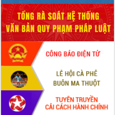
Hội thảo góp ý hồ sơ điều chỉnh quy
hoạch tỉnh Đắk Lắk thời kỳ 2021-2030,
tầm nhìn đến năm 2050
Nâng cao hiệu quả hoạt động của các
doanh nghiệp nhà nước
Hội nghị triển khai kết nối mạng
truyền số liệu chuyên dùng phục vụ cơ
quan Đảng, Nhà nước
Lễ phát động chuỗi hoạt động chung
tay làm sạch môi trường
Xã Ea Kar bước chuyển mình trong
công tác cải cách hành chính mô hình
mới
UBND tỉnh họp báo định kỳ tháng 4
năm 2026
Hội thảo khoa học “Giải pháp thúc đẩy
phát triển nền kinh tế xanh tại tỉnh
Đắk Lắk”
Tăng cường giám sát, đôn đốc thực
hiện nhiệm vụ quản lý tài sản công
hàng tuần