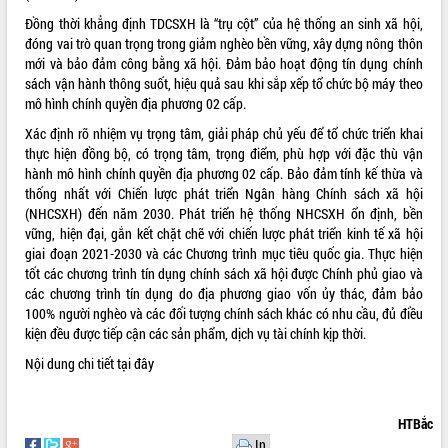
Đồng thời khẳng định TDCSXH là “trụ cột” của hệ thống an sinh xã hội,
VIDEO
đóng vai trò quan trọng trong giảm nghèo bền vững, xây dựng nông thôn
Loading the player...
mới và bảo đảm công bằng xã hội. Đảm bảo hoạt động tín dụng chính
sách vận hành thông suốt, hiệu quả sau khi sắp xếp tổ chức bộ máy theo
Khám bệnh, cấp phát thuốc miễn phí
mô hình chính quyền địa phương 02 cấp.
và tặng quà người dân xã Cư Pui
Xác định rõ nhiệm vụ trọng tâm, giải pháp chủ yếu để tổ chức triển khai
Hội nghị UBND tỉnh Đắk Lắk thường kỳ
thực hiện đồng bộ, có trọng tâm, trọng điểm, phù hợp với đặc thù vận
tháng 7/2026
hành mô hình chính quyền địa phương 02 cấp. Bảo đảm tính kế thừa và
Lễ truy tặng danh hiệu “Bà Mẹ Việt
thống nhất với Chiến lược phát triển Ngân hàng Chính sách xã hội
Nam Anh hùng” và trao Huân chương
(NHCSXH) đến năm 2030. Phát triển hệ thống NHCSXH ổn định, bền
Lao động
vững, hiện đại, gắn kết chặt chẽ với chiến lược phát triển kinh tế xã hội
ALBUM ẢNH
UBND tỉnh Đắk Lắk triển khai nhiệm
giai đoạn 2021-2030 và các Chương trình mục tiêu quốc gia. Thực hiện
vụ 6 tháng cuối năm 2026
tốt các chương trình tín dụng chính sách xã hội được Chính phủ giao và
các chương trình tín dụng do địa phương giao vốn ủy thác, đảm bảo
Kỳ họp thứ Hai, Hội đồng nhân dân
100% người nghèo và các đối tượng chính sách khác có nhu cầu, đủ điều
tỉnh khóa XI quyết nghị nhiều nội dung
kiện đều được tiếp cận các sản phẩm, dịch vụ tài chính kịp thời.
quan trọng
Bí thư Tỉnh ủy Lương Nguyễn Minh
Nội dung chi tiết
tại đây
Triết thăm, tặng quà người có công với
cách mạng
HTBắc
Rà soát, hoàn thiện hệ thống thiết chế
In
văn hóa, thể thao đáp ứng yêu cầu
LIÊN KẾT WEB