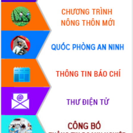
Tháo gỡ những vướng mắc, đẩy mạnh
công tác cải cách thủ tục hành chính
tại Trung tâm Phục vụ hành chính
công tỉnh
Đắk Lắk: Tôn vinh 46 giải pháp tại Hội
thi Sáng tạo Kỹ thuật 2024 - 2025
Đắk Lắk rà soát, điều chỉnh Đề án 190
về phát triển nuôi trồng thủy sản
Phó Chủ tịch UBND tỉnh Đắk Lắk
Trương Công Thái kiểm tra thực địa
Dự án cao tốc Khánh Hòa - Buôn Ma
Thuột
Định vị cà phê Việt Nam như một “di
sản sống” trong dòng chảy toàn cầu
Xây dựng nông thôn mới: Nâng cao đời
sống người dân từ những mô hình thiết
thực
Quyết liệt tháo gỡ vướng mắc, đẩy
nhanh tiến độ các dự án trọng điểm
trong Khu kinh tế Nam Phú Yên