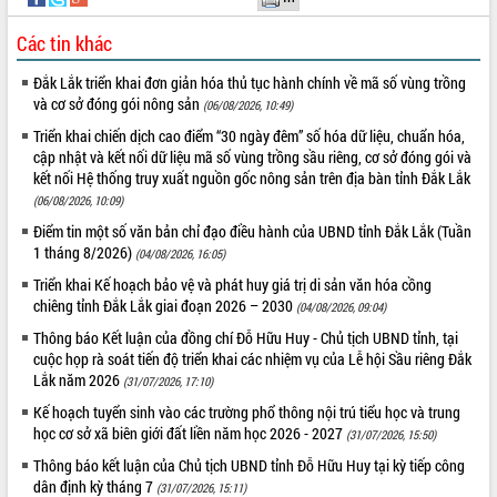
phát triển mới
Các tin khác
Thường trực HĐND tỉnh Đắk Lắk gặp
mặt Đoàn chuyên gia y tế TP. Hồ Chí
Đắk Lắk triển khai đơn giản hóa thủ tục hành chính về mã số vùng trồng
Minh
và cơ sở đóng gói nông sản
THỐNG KÊ TRUY CẬP
(06/08/2026, 10:49)
Lễ truy điệu và an táng hài cốt liệt sĩ
Triển khai chiến dịch cao điểm “30 ngày đêm” số hóa dữ liệu, chuẩn hóa,
tại Nghĩa trang Liệt sĩ xã Sơn Hòa
Hôm nay:
30279
cập nhật và kết nối dữ liệu mã số vùng trồng sầu riêng, cơ sở đóng gói và
Bàn giải pháp tháo gỡ khó khăn trong
Tất cả:
66043019
kết nối Hệ thống truy xuất nguồn gốc nông sản trên địa bàn tỉnh Đắk Lắk
xuất khẩu sầu riêng và triển khai quy
(06/08/2026, 10:09)
định EUDR
Điểm tin một số văn bản chỉ đạo điều hành của UBND tỉnh Đắk Lắk (Tuần
Thứ trưởng Bộ Nông nghiệp và Môi
1 tháng 8/2026)
(04/08/2026, 16:05)
trường Nguyễn Hoàng Hiệp khảo sát
Triển khai Kế hoạch bảo vệ và phát huy giá trị di sản văn hóa cồng
vùng trồng và doanh nghiệp đóng gói
chiêng tỉnh Đắk Lắk giai đoạn 2026 – 2030
sầu riêng tại Đắk Lắk
(04/08/2026, 09:04)
Trình diễn nghệ thuật chế biến các
Thông báo Kết luận của đồng chí Đỗ Hữu Huy - Chủ tịch UBND tỉnh, tại
món ăn từ sầu riêng
cuộc họp rà soát tiến độ triển khai các nhiệm vụ của Lễ hội Sầu riêng Đắk
Lắk năm 2026
(31/07/2026, 17:10)
Đắk Lắk công bố Quy hoạch và xúc
tiến đầu tư tỉnh
Kế hoạch tuyển sinh vào các trường phổ thông nội trú tiểu học và trung
học cơ sở xã biên giới đất liền năm học 2026 - 2027
Ngành cá ngừ Đắk Lắk chủ động thích
(31/07/2026, 15:50)
ứng để giữ vững thị trường xuất khẩu
Thông báo kết luận của Chủ tịch UBND tỉnh Đỗ Hữu Huy tại kỳ tiếp công
Diễn đàn Kinh tế tư nhân Việt Nam đột
dân định kỳ tháng 7
(31/07/2026, 15:11)