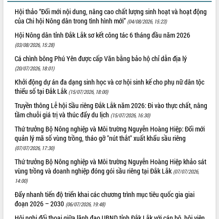
tại Trung tâm Phục vụ hành chính
Hội thảo “Đổi mới nội dung, nâng cao chất lượng sinh hoạt và hoạt động
công tỉnh
của Chi hội Nông dân trong tình hình mới”
(04/08/2026, 15:23)
Đắk Lắk: Tôn vinh 46 giải pháp tại Hội
Hội Nông dân tỉnh Đắk Lắk sơ kết công tác 6 tháng đầu năm 2026
thi Sáng tạo Kỹ thuật 2024 - 2025
(03/08/2026, 15:28)
Đắk Lắk rà soát, điều chỉnh Đề án 190
Cá chình bông Phú Yên được cấp Văn bằng bảo hộ chỉ dẫn địa lý
về phát triển nuôi trồng thủy sản
(20/07/2026, 18:01)
Phó Chủ tịch UBND tỉnh Đắk Lắk
Khởi động dự án đa dạng sinh học và cơ hội sinh kế cho phụ nữ dân tộc
Trương Công Thái kiểm tra thực địa
thiểu số tại Đắk Lắk
Dự án cao tốc Khánh Hòa - Buôn Ma
(15/07/2026, 18:00)
Thuột
Truyền thông Lễ hội Sầu riêng Đắk Lắk năm 2026: Đi vào thực chất, nâng
Định vị cà phê Việt Nam như một “di
tầm chuỗi giá trị và thúc đẩy du lịch
(15/07/2026, 16:30)
sản sống” trong dòng chảy toàn cầu
Thứ trưởng Bộ Nông nghiệp và Môi trường Nguyễn Hoàng Hiệp: Đổi mới
Xây dựng nông thôn mới: Nâng cao đời
quản lý mã số vùng trồng, tháo gỡ "nút thắt" xuất khẩu sầu riêng
sống người dân từ những mô hình thiết
(07/07/2026, 17:30)
thực
Thứ trưởng Bộ Nông nghiệp và Môi trường Nguyễn Hoàng Hiệp khảo sát
Quyết liệt tháo gỡ vướng mắc, đẩy
vùng trồng và doanh nghiệp đóng gói sầu riêng tại Đắk Lắk
(07/07/2026,
nhanh tiến độ các dự án trọng điểm
14:00)
trong Khu kinh tế Nam Phú Yên
Đẩy nhanh tiến độ triển khai các chương trình mục tiêu quốc gia giai
Hòn Yến phát triển du lịch gắn với bảo
đoạn 2026 – 2030
(06/07/2026, 19:48)
tồn biển
Hội nghị đối thoại giữa lãnh đạo UBND tỉnh Đắk Lắk với cán bộ, hội viên