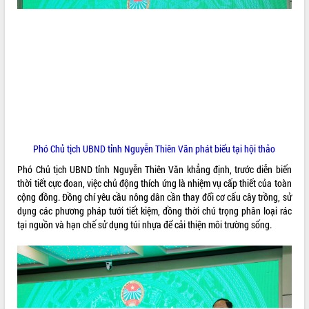
VIDEO
Loading the player...
Hội nghị UBND tỉnh Đắk Lắk thường kỳ
tháng 7/2026
Lễ truy tặng danh hiệu “Bà Mẹ Việt
Nam Anh hùng” và trao Huân chương
Lao động
UBND tỉnh Đắk Lắk triển khai nhiệm
Phó Chủ tịch UBND tỉnh Nguyễn Thiên Văn phát biểu tại hội thảo
vụ 6 tháng cuối năm 2026
Phó Chủ tịch UBND tỉnh Nguyễn Thiên Văn khẳng định, trước diễn biến
ALBUM ẢNH
Kỳ họp thứ Hai, Hội đồng nhân dân
thời tiết cực đoan, việc chủ động thích ứng là nhiệm vụ cấp thiết của toàn
tỉnh khóa XI quyết nghị nhiều nội dung
cộng đồng. Đồng chí yêu cầu nông dân cần thay đổi cơ cấu cây trồng, sử
quan trọng
dụng các phương pháp tưới tiết kiệm, đồng thời chú trọng phân loại rác
Bí thư Tỉnh ủy Lương Nguyễn Minh
tại nguồn và hạn chế sử dụng túi nhựa để cải thiện môi trường sống.
Triết thăm, tặng quà người có công với
cách mạng
Rà soát, hoàn thiện hệ thống thiết chế
văn hóa, thể thao đáp ứng yêu cầu
phát triển mới
Thường trực HĐND tỉnh Đắk Lắk gặp
LIÊN KẾT WEB