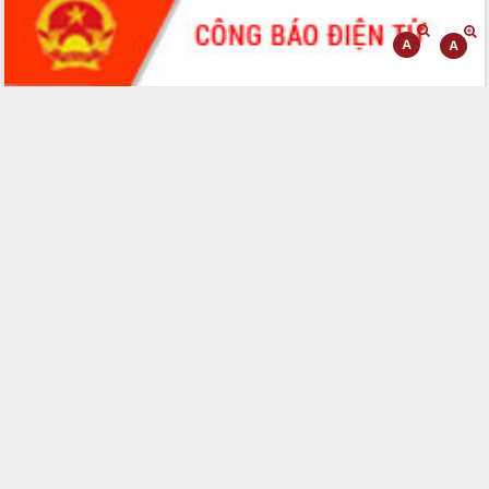
Đoàn đại biểu Quốc hội tỉnh Đắk Lắk
trao đổi thông tin trước Kỳ họp thứ
nhất, Quốc hội khóa XVI
Quyết liệt cải cách hành chính, khơi
thông nguồn lực phát triển
Nâng cao hiệu lực, hiệu quả HĐND
tỉnh thông qua hiện đại hóa hành chính
Xã Ea Phê gắn cải cách hành chính với
chuyển đổi số
Phó Chủ tịch Thường trực UBND tỉnh
Hồ Thị Nguyên Thảo làm việc tại Trung
tâm Phục vụ hành chính công xã Ea
Phê
Xây dựng nền hành chính số đồng
hành cùng nông dân dân, doanh nghiệp
Giai đoạn 2026-2030, Đắk Lắk phấn
đấu có 77% xã đạt chuẩn nông thôn
mới
Chuyển đổi số 'mở đường' cho nông
nghiệp Đắk Lắk tăng trưởng bứt phá