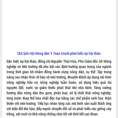
mặt Đoàn chuyên gia y tế TP. Hồ Chí
Minh
Lễ truy điệu và an táng hài cốt liệt sĩ
tại Nghĩa trang Liệt sĩ xã Sơn Hòa
THỐNG KÊ TRUY CẬP
Bàn giải pháp tháo gỡ khó khăn trong
xuất khẩu sầu riêng và triển khai quy
Hôm nay:
10101
định EUDR
Tất cả:
66022841
Thứ trưởng Bộ Nông nghiệp và Môi
trường Nguyễn Hoàng Hiệp khảo sát
Chủ tịch Hội Nông dân Y Toan Enuôl phát biểu tại hội thảo
vùng trồng và doanh nghiệp đóng gói
Đặc biệt, tại hội thảo, đồng chí Nguyễn Thái Hòa, Phó Giám đốc Sở Nông
sầu riêng tại Đắk Lắk
nghiệp và Môi trường đã nêu bật các định hướng quan trọng của ngành
Trình diễn nghệ thuật chế biến các
trong thời gian tới nhằm đồng hành cùng nông dân, cụ thể: Tập trung
món ăn từ sầu riêng
nâng cao nhận thức về bảo vệ môi trường, khuyến khích áp dụng mô hình
Đắk Lắk công bố Quy hoạch và xúc
nông nghiệp hữu cơ, nông nghiệp tuần hoàn, sử dụng hiệu quả tài
tiến đầu tư tỉnh
nguyên đất, nước và giảm thiểu phát thải khí nhà kính; Tăng cường
Ngành cá ngừ Đắk Lắk chủ động thích
hướng dẫn nông dân thu gom, phân loại, xử lý chất thải nông nghiệp;
ứng để giữ vững thị trường xuất khẩu
từng bước thay thế hóa chất độc hại bằng các chế phẩm sinh học thân
thiện với môi trường; Tiếp tục nhân rộng các mô hình sản xuất thích ứng
Diễn đàn Kinh tế tư nhân Việt Nam đột
với biến đổi khí hậu; đẩy mạnh chuyển đổi số và phát triển các giống cây
phá cơ chế - Hợp tác công tư
trồng, vật nuôi có khả năng chống chịu tốt với thời tiết cực đoan.
Đề án 06 tạo bước ngoặt đột phá trong