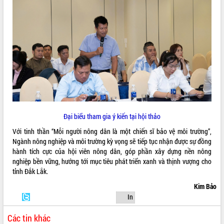
tầm nhìn đến năm 2050
Nâng cao hiệu quả hoạt động của các
doanh nghiệp nhà nước
Hội nghị triển khai kết nối mạng
truyền số liệu chuyên dùng phục vụ cơ
quan Đảng, Nhà nước
Lễ phát động chuỗi hoạt động chung
tay làm sạch môi trường
Xã Ea Kar bước chuyển mình trong
công tác cải cách hành chính mô hình
mới
Đại biểu tham gia ý kiến tại hội thảo
UBND tỉnh họp báo định kỳ tháng 4
Với tinh thần “Mỗi người nông dân là một chiến sĩ bảo vệ môi trường”,
năm 2026
Ngành nông nghiệp và môi trường kỳ vọng sẽ tiếp tục nhận được sự đồng
Hội thảo khoa học “Giải pháp thúc đẩy
hành tích cực của hội viên nông dân, góp phần xây dựng nền nông
phát triển nền kinh tế xanh tại tỉnh
nghiệp bền vững, hướng tới mục tiêu phát triển xanh và thịnh vượng cho
Đắk Lắk”
tỉnh Đắk Lắk.
Tăng cường giám sát, đôn đốc thực
Kim Bảo
hiện nhiệm vụ quản lý tài sản công
In
hàng tuần
Tháo gỡ những vướng mắc, đẩy mạnh
Các tin khác
công tác cải cách thủ tục hành chính