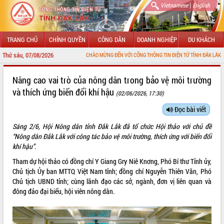
|
Vietnamese
English
TRANG CHỦ
CHÍNH QUYỀN
CÔNG DÂN
DOANH NGHIỆP
DU KHÁCH
Thứ sáu, 07/08/2026
CHÀO MỪNG ĐẾN VỚI CỔNG THÔNG TIN ĐIỆN TỬ TỈNH ĐẮK LẮK
GIỚI THIỆU
Nâng cao vai trò của nông dân trong bảo vệ môi trường
và thích ứng biến đổi khí hậu
(02/06/2026, 17:30)
LÃNH ĐẠO UBND TỈNH
Đọc bài viết
TIN TỨC SỰ KIỆN
Sáng 2/6, Hội Nông dân tỉnh Đắk Lắk đã tổ chức Hội thảo với chủ đề
SỞ, BAN, NGÀNH
“Nông dân Đắk Lắk với công tác bảo vệ môi trường, thích ứng với biến đổi
khí hậu”.
UBND CÁC XÃ, PHƯỜNG
Tham dự hội thảo có đồng chí Y Giang Gry Niê Knơng, Phó Bí thư Tỉnh ủy,
Chủ tịch Ủy ban MTTQ Việt Nam tỉnh; đồng chí Nguyễn Thiên Văn, Phó
THÔNG TIN CHỈ ĐẠO ĐIỀU HÀNH
Chủ tịch UBND tỉnh; cùng lãnh đạo các sở, ngành, đơn vị liên quan và
đông đảo đại biểu, hội viên nông dân.
HỆ THỐNG VĂN BẢN
VĂN BẢN HĐND TỈNH