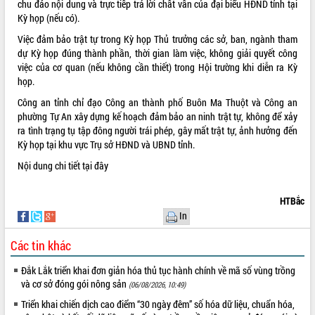
chu đáo nội dung và trực tiếp trả lời chất vấn của đại biểu HĐND tỉnh tại
phát triển mới
Kỳ họp (nếu có).
Thường trực HĐND tỉnh Đắk Lắk gặp
Việc đảm bảo trật tự trong Kỳ họp Thủ trưởng các sở, ban, ngành tham
mặt Đoàn chuyên gia y tế TP. Hồ Chí
dự Kỳ họp đúng thành phần, thời gian làm việc, không giải quyết công
Minh
THỐNG KÊ TRUY CẬP
việc của cơ quan (nếu không cần thiết) trong Hội trường khi diễn ra Kỳ
Lễ truy điệu và an táng hài cốt liệt sĩ
họp.
tại Nghĩa trang Liệt sĩ xã Sơn Hòa
Hôm nay:
2570
Công an tỉnh chỉ đạo Công an thành phố Buôn Ma Thuột và Công an
Bàn giải pháp tháo gỡ khó khăn trong
Tất cả:
66088238
phường Tự An xây dựng kế hoạch đảm bảo an ninh trật tự, không để xảy
xuất khẩu sầu riêng và triển khai quy
ra tình trạng tụ tập đông người trái phép, gây mất trật tự, ảnh hưởng đến
định EUDR
Kỳ họp tại khu vực Trụ sở HĐND và UBND tỉnh.
Thứ trưởng Bộ Nông nghiệp và Môi
Nội dung chi tiết
tại đây
trường Nguyễn Hoàng Hiệp khảo sát
vùng trồng và doanh nghiệp đóng gói
sầu riêng tại Đắk Lắk
HTBắc
Trình diễn nghệ thuật chế biến các
In
món ăn từ sầu riêng
Các tin khác
Đắk Lắk công bố Quy hoạch và xúc
tiến đầu tư tỉnh
Đắk Lắk triển khai đơn giản hóa thủ tục hành chính về mã số vùng trồng
Ngành cá ngừ Đắk Lắk chủ động thích
và cơ sở đóng gói nông sản
(06/08/2026, 10:49)
ứng để giữ vững thị trường xuất khẩu
Triển khai chiến dịch cao điểm “30 ngày đêm” số hóa dữ liệu, chuẩn hóa,
Diễn đàn Kinh tế tư nhân Việt Nam đột