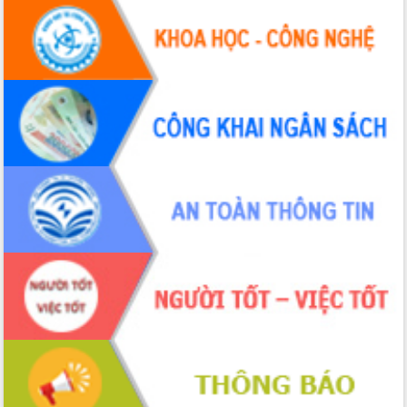
Tập huấn ứng dụng trí tuệ nhân tạo (AI)
trong thương mại điện tử năm 2026
Đoàn đại biểu Quốc hội tỉnh Đắk Lắk
trao đổi thông tin trước Kỳ họp thứ
nhất, Quốc hội khóa XVI
Quyết liệt cải cách hành chính, khơi
thông nguồn lực phát triển
Nâng cao hiệu lực, hiệu quả HĐND
tỉnh thông qua hiện đại hóa hành chính
Xã Ea Phê gắn cải cách hành chính với
chuyển đổi số
Phó Chủ tịch Thường trực UBND tỉnh
Hồ Thị Nguyên Thảo làm việc tại Trung
tâm Phục vụ hành chính công xã Ea
Phê
Xây dựng nền hành chính số đồng
hành cùng nông dân dân, doanh nghiệp
Giai đoạn 2026-2030, Đắk Lắk phấn
đấu có 77% xã đạt chuẩn nông thôn
mới