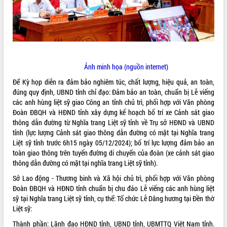
ĐIỂM TIN VĂN BẢN
QUY HOẠCH - KẾ HOẠCH
Ảnh minh họa (nguồn internet)
Để Kỳ họp diễn ra đảm bảo nghiêm túc, chất lượng, hiệu quả, an toàn,
đúng quy định, UBND tỉnh chỉ đạo: Đảm bảo an toàn, chuẩn bị Lễ viếng
các anh hùng liệt sỹ giao Công an tỉnh chủ trì, phối hợp với Văn phòng
Đoàn ĐBQH và HĐND tỉnh xây dựng kế hoạch bố trí xe Cảnh sát giao
thông dẫn đường từ Nghĩa trang Liệt sỹ tỉnh về Trụ sở HĐND và UBND
tỉnh (lực lượng Cảnh sát giao thông dẫn đường có mặt tại Nghĩa trang
Liệt sỹ tỉnh trước 6h15 ngày 05/12/2024); bố trí lực lượng đảm bảo an
toàn giao thông trên tuyến đường di chuyển của đoàn (xe cảnh sát giao
thông dẫn đường có mặt tại nghĩa trang Liệt sỹ tỉnh).
Sở Lao động - Thương binh và Xã hội chủ trì, phối hợp với Văn phòng
Đoàn ĐBQH và HĐND tỉnh chuẩn bị chu đáo Lễ viếng các anh hùng liệt
sỹ tại Nghĩa trang Liệt sỹ tỉnh, cụ thể: Tổ chức Lễ Dâng hương tại Đền thờ
Liệt sỹ:
Thành phần: Lãnh đạo HĐND tỉnh, UBND tỉnh, UBMTTQ Việt Nam tỉnh.