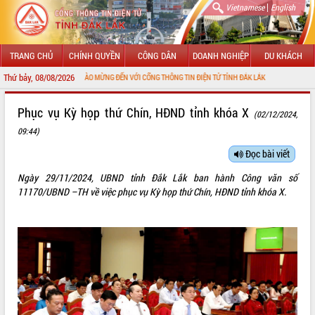
|
Vietnamese
English
TRANG CHỦ
CHÍNH QUYỀN
CÔNG DÂN
DOANH NGHIỆP
DU KHÁCH
Thứ bảy, 08/08/2026
CHÀO MỪNG ĐẾN VỚI CỔNG THÔNG TIN ĐIỆN TỬ TỈNH ĐẮK LẮK
GIỚI THIỆU
Phục vụ Kỳ họp thứ Chín, HĐND tỉnh khóa X
(02/12/2024,
09:44)
LÃNH ĐẠO UBND TỈNH
Đọc bài viết
TIN TỨC SỰ KIỆN
Ngày 29/11/2024, UBND tỉnh Đắk Lắk ban hành Công văn số
SỞ, BAN, NGÀNH
11170/UBND –TH về việc phục vụ Kỳ họp thứ Chín, HĐND tỉnh khóa X.
UBND CÁC XÃ, PHƯỜNG
THÔNG TIN CHỈ ĐẠO ĐIỀU HÀNH
HỆ THỐNG VĂN BẢN
VĂN BẢN HĐND TỈNH