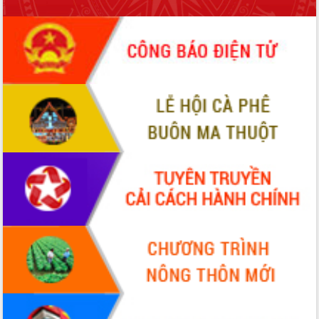
Tháo gỡ những vướng mắc, đẩy mạnh
công tác cải cách thủ tục hành chính
tại Trung tâm Phục vụ hành chính
công tỉnh
Đắk Lắk: Tôn vinh 46 giải pháp tại Hội
thi Sáng tạo Kỹ thuật 2024 - 2025
Đắk Lắk rà soát, điều chỉnh Đề án 190
về phát triển nuôi trồng thủy sản
Phó Chủ tịch UBND tỉnh Đắk Lắk
Trương Công Thái kiểm tra thực địa
Dự án cao tốc Khánh Hòa - Buôn Ma
Thuột
Định vị cà phê Việt Nam như một “di
sản sống” trong dòng chảy toàn cầu
Xây dựng nông thôn mới: Nâng cao đời
sống người dân từ những mô hình thiết
thực
Quyết liệt tháo gỡ vướng mắc, đẩy
nhanh tiến độ các dự án trọng điểm
trong Khu kinh tế Nam Phú Yên