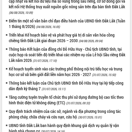
cập nhật và kết nối dữ liệu mã số vùng trồng sầu riêng, cơ sở đóng gói và
phá cơ chế - Hợp tác công tư
kết nối Hệ thống truy xuất nguồn gốc nông sản trên địa bàn tỉnh Đắk Lắk
Đề án 06 tạo bước ngoặt đột phá trong
(06/08/2026, 10:09)
cải cách hành chính tỉnh Đắk Lắk
Điểm tin một số văn bản chỉ đạo điều hành của UBND tỉnh Đắk Lắk (Tuần
Kết nối tour, đẩy mạnh chuyển đổi số
1 tháng 8/2026)
(04/08/2026, 16:05)
để phát triển du lịch Đắk Lắk
Triển khai Kế hoạch bảo vệ và phát huy giá trị di sản văn hóa cồng
Khởi động Dự án Đầu tư xây dựng hạ
chiêng tỉnh Đắk Lắk giai đoạn 2026 – 2030
(04/08/2026, 09:04)
tầng kỹ thuật Cụm công nghiệp Tân
Tiến
Thông báo Kết luận của đồng chí Đỗ Hữu Huy - Chủ tịch UBND tỉnh, tại
cuộc họp rà soát tiến độ triển khai các nhiệm vụ của Lễ hội Sầu riêng Đắk
Gặp mặt các cơ quan báo chí nhân Kỷ
Lắk năm 2026
(31/07/2026, 17:10)
niệm 101 năm Ngày Báo chí Cách
mạng Việt Nam
Kế hoạch tuyển sinh vào các trường phổ thông nội trú tiểu học và trung
học cơ sở xã biên giới đất liền năm học 2026 - 2027
Đắk Lắk sơ kết 4 năm triển khai thực
(31/07/2026, 15:50)
hiện Đề án 06 của Chính phủ
Thông báo kết luận của Chủ tịch UBND tỉnh Đỗ Hữu Huy tại kỳ tiếp công
Họp báo thông tin về Hội nghị Công bố
dân định kỳ tháng 7
(31/07/2026, 15:11)
Quy hoạch và Xúc tiến đầu tư tỉnh Đắk
Tăng cường tuyên truyền tổ chức thu phí sử dụng đường bộ cao tốc theo
Lắk
hình thức điện tử không dừng (ETC)
(31/07/2026, 09:33)
Khơi thông điểm nghẽn, đẩy nhanh
Quy định trách nhiệm của các sở, ngành và địa phương trong công tác
giải ngân vốn khắc phục thiên tai
phòng cháy, chữa cháy và cứu nạn, cứu hộ
(30/07/2026, 15:01)
HĐND tỉnh thông qua điều chỉnh Quy
UBND tỉnh Đắk Lắk ban hành quy định khung giá dịch vụ quản lý vận
hoạch tỉnh thời kỳ 2021-2030
hành nhà chung cư
(30/07/2026, 14:16)