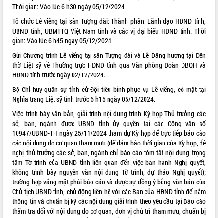
Thời gian: Vào lúc 6 h30 ngày 05/12/2024
VIDEO
Tổ chức Lễ viếng tại sân Tượng đài: Thành phần: Lãnh đạo HĐND tỉnh,
Loading the player...
UBND tỉnh, UBMTTQ Việt Nam tỉnh và các vị đại biểu HĐND tỉnh. Thời
gian: Vào lúc 6 h45 ngày 05/12/2024
Khám bệnh, cấp phát thuốc miễn phí
Gửi Chương trình Lễ viếng tại sân Tượng đài và Lễ Dâng hương tại Đền
và tặng quà người dân xã Cư Pui
thờ Liệt sỹ về Thường trực HĐND tỉnh qua Văn phòng Đoàn ĐBQH và
Hội nghị UBND tỉnh Đắk Lắk thường kỳ
HĐND tỉnh trước ngày 02/12/2024.
tháng 7/2026
Bộ Chỉ huy quân sự tỉnh cử Đội tiêu binh phục vụ Lễ viếng, có mặt tại
Lễ truy tặng danh hiệu “Bà Mẹ Việt
Nghĩa trang Liệt sỹ tỉnh trước 6 h15 ngày 05/12/2024.
Nam Anh hùng” và trao Huân chương
Lao động
Việc trình bày văn bản, giải trình nội dung trình Kỳ họp Thủ trưởng các
ALBUM ẢNH
UBND tỉnh Đắk Lắk triển khai nhiệm
sở, ban, ngành được UBND tỉnh ủy quyền tại các Công văn số
vụ 6 tháng cuối năm 2026
10947/UBND-TH ngày 25/11/2024 tham dự Kỳ họp để trực tiếp báo cáo
các nội dung do cơ quan tham mưu (để đảm bảo thời gian của Kỳ họp, đề
Kỳ họp thứ Hai, Hội đồng nhân dân
nghị thủ trưởng các sở, ban, ngành chỉ báo cáo tóm tắt nội dung trọng
tỉnh khóa XI quyết nghị nhiều nội dung
tâm Tờ trình của UBND tỉnh liên quan đến việc ban hành Nghị quyết,
quan trọng
không trình bày nguyên văn nội dung Tờ trình, dự thảo Nghị quyết);
Bí thư Tỉnh ủy Lương Nguyễn Minh
trường hợp vắng mặt phải báo cáo và được sự đồng ý bằng văn bản của
Triết thăm, tặng quà người có công với
Chủ tịch UBND tỉnh, chủ động liên hệ với các Ban của HĐND tỉnh để nắm
cách mạng
thông tin và chuẩn bị kỹ các nội dung giải trình theo yêu cầu tại Báo cáo
Rà soát, hoàn thiện hệ thống thiết chế
thẩm tra đối với nội dung do cơ quan, đơn vị chủ trì tham mưu, chuẩn bị
văn hóa, thể thao đáp ứng yêu cầu
LIÊN KẾT WEB