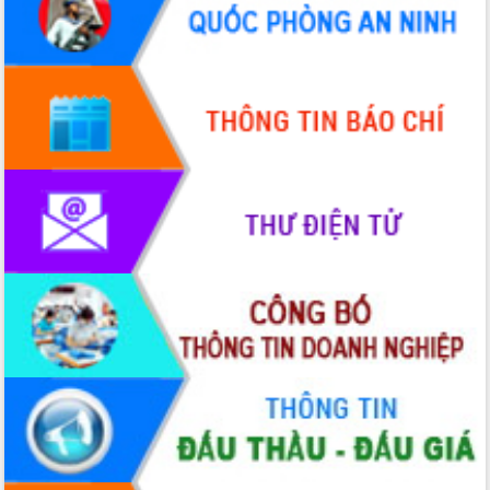
Hòn Yến phát triển du lịch gắn với bảo
tồn biển
Lấy ý kiến điều chỉnh Quy hoạch tỉnh
Đắk Lắk thời kỳ 2021-2030, tầm nhìn
đến năm 2050
Phát động chiến dịch 30 ngày đêm
giải phóng mặt bằng Tuyến đường bộ
ven biển
Đắk Lắk nỗ lực thúc đẩy tăng trưởng
kinh tế từ 10% trở lên trong Quý
II/2026
Đắk Lắk ký kết thỏa thuận hợp tác về
chuyển đổi số giai đoạn 2026 – 2030
với Tập đoàn Bưu chính Viễn thông
Việt Nam
Thứ trưởng Bộ Y tế làm việc với tỉnh
Đắk Lắk về phát triển nhân lực y tế
cho trạm y tế cấp xã
Du lịch Đắk Lắk nâng tầm trải nghiệm
du khách thông qua Hệ thống cơ sở dữ
liệu và Bản đồ số