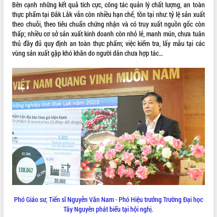
Bên cạnh những kết quả tích cực, công tác quản lý chất lượng, an toàn
phá cơ chế - Hợp tác công tư
thực phẩm tại Đắk Lắk vẫn còn nhiều hạn chế, tồn tại như: tỷ lệ sản xuất
Đề án 06 tạo bước ngoặt đột phá trong
theo chuỗi, theo tiêu chuẩn chứng nhận và có truy xuất nguồn gốc còn
cải cách hành chính tỉnh Đắk Lắk
thấp; nhiều cơ sở sản xuất kinh doanh còn nhỏ lẻ, manh mún, chưa tuân
Kết nối tour, đẩy mạnh chuyển đổi số
thủ đầy đủ quy định an toàn thực phẩm; việc kiểm tra, lấy mẫu tại các
để phát triển du lịch Đắk Lắk
vùng sản xuất gặp khó khăn do người dân chưa hợp tác…
Khởi động Dự án Đầu tư xây dựng hạ
tầng kỹ thuật Cụm công nghiệp Tân
Tiến
Gặp mặt các cơ quan báo chí nhân Kỷ
niệm 101 năm Ngày Báo chí Cách
mạng Việt Nam
Đắk Lắk sơ kết 4 năm triển khai thực
hiện Đề án 06 của Chính phủ
Họp báo thông tin về Hội nghị Công bố
Quy hoạch và Xúc tiến đầu tư tỉnh Đắk
Lắk
Khơi thông điểm nghẽn, đẩy nhanh
giải ngân vốn khắc phục thiên tai
HĐND tỉnh thông qua điều chỉnh Quy
Phó Giáo sư, Tiến sĩ Nguyễn Văn Nam - Phó Hiệu trưởng Trường Đại học
hoạch tỉnh thời kỳ 2021-2030
Tây Nguyên phát biểu tại hội nghị.