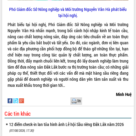
Tháo gỡ những vướng mắc, đẩy mạnh
Phó Giám đốc Sở Nông nghiệp và Môi trường Nguyễn Văn Hà phát biểu
công tác cải cách thủ tục hành chính
tại hội nghị.
tại Trung tâm Phục vụ hành chính
công tỉnh
Phát biểu tại hội nghị, Phó Giám đốc Sở Nông nghiệp và Môi trường
Nguyễn Văn Hà nhấn mạnh, trong bối cảnh hội nhập kinh tế toàn cầu,
Đắk Lắk: Tôn vinh 46 giải pháp tại Hội
nâng cao chất lượng nông sản, đáp ứng các tiêu chuẩn về an toàn thực
thi Sáng tạo Kỹ thuật 2024 - 2025
phẩm là yêu cầu bắt buột và tất yếu. Do đó, các ngành, đơn vị liên quan
Đắk Lắk rà soát, điều chỉnh Đề án 190
và các địa phương cần phối hợp đồng bộ để tháo gỡ những tồn tại, hạn
về phát triển nuôi trồng thủy sản
chế hiện nay trong công tác quản lý chất lượng, an toàn thực phẩm.
Phó Chủ tịch UBND tỉnh Đắk Lắk
Đồng thời, đẩy mạnh chuỗi liên kết, trong đó lấy doanh nghiệp làm trung
Trương Công Thái kiểm tra thực địa
tâm để đưa nông sản Đắk Lắk bước ra thị trường toàn cầu; có những giải
Dự án cao tốc Khánh Hòa - Buôn Ma
pháp cụ thể, thiết thực đối với các vấn đề mà mặt hàng sầu riêng đang
Thuột
gặp phải để doanh nghiệp và người nông dân yên tâm sản xuất và thu
Định vị cà phê Việt Nam như một “di
mua xuất khẩu trong thời gian tới…
sản sống” trong dòng chảy toàn cầu
Minh Huệ
Xây dựng nông thôn mới: Nâng cao đời
In
sống người dân từ những mô hình thiết
thực
Các tin khác
Quyết liệt tháo gỡ vướng mắc, đẩy
nhanh tiến độ các dự án trọng điểm
12 điểm check-in lan tỏa hình ảnh Lễ hội Sầu riêng Đắk Lắk năm 2026
trong Khu kinh tế Nam Phú Yên
(07/08/2026, 17:30)