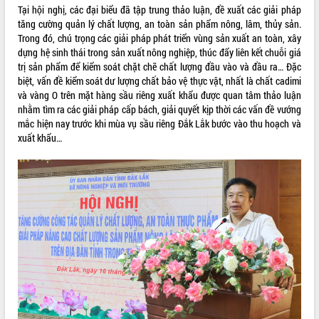
Hội thảo góp ý hồ sơ điều chỉnh quy
Tại hội nghị, các đại biểu đã tập trung thảo luận, đề xuất các giải pháp
hoạch tỉnh Đắk Lắk thời kỳ 2021-2030,
tăng cường quản lý chất lượng, an toàn sản phẩm nông, lâm, thủy sản.
tầm nhìn đến năm 2050
Trong đó, chú trọng các giải pháp phát triển vùng sản xuất an toàn, xây
Nâng cao hiệu quả hoạt động của các
dựng hệ sinh thái trong sản xuất nông nghiệp, thúc đẩy liên kết chuỗi giá
doanh nghiệp nhà nước
trị sản phẩm để kiểm soát chặt chẽ chất lượng đầu vào và đầu ra… Đặc
biệt, vấn đề kiểm soát dư lượng chất bảo vệ thực vật, nhất là chất cadimi
Hội nghị triển khai kết nối mạng
và vàng O trên mặt hàng sầu riêng xuất khẩu được quan tâm thảo luận
truyền số liệu chuyên dùng phục vụ cơ
nhằm tìm ra các giải pháp cấp bách, giải quyết kịp thời các vấn đề vướng
quan Đảng, Nhà nước
mắc hiện nay trước khi mùa vụ sầu riêng Đắk Lắk bước vào thu hoạch và
Lễ phát động chuỗi hoạt động chung
xuất khẩu…
tay làm sạch môi trường
Xã Ea Kar bước chuyển mình trong
công tác cải cách hành chính mô hình
mới
UBND tỉnh họp báo định kỳ tháng 4
năm 2026
Hội thảo khoa học “Giải pháp thúc đẩy
phát triển nền kinh tế xanh tại tỉnh
Đắk Lắk”
Tăng cường giám sát, đôn đốc thực
hiện nhiệm vụ quản lý tài sản công
hàng tuần