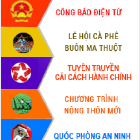
Chuyển đổi số 'mở đường' cho nông
nghiệp Đắk Lắk tăng trưởng bứt phá
Triển khai đồng bộ đo đạc, lập hồ sơ
địa chính, hoàn thiện cơ sở dữ liệu đất
đai
Ứng dụng sinh trắc học - Bước tiến
trong hành trình chuyển đổi số tại Đắk
Lắk
Đắk Lắk nâng cao hiệu quả công tác
Đảng từ Sổ tay đảng viên điện tử
Đắk Lắk đẩy mạnh nuôi biển công
nghệ, hướng tới phát triển thủy sản
bền vững
Tập huấn nâng cao năng lực triển khai
chuyển đổi số cho cán bộ, công chức
cấp xã
Đắk Lắk phát động hưởng ứng Ngày
Quyền của người tiêu dùng Việt Nam
2026
Đẩy mạnh cải cách hành chính, quyết
tâm đạt được mục tiêu tăng trưởng