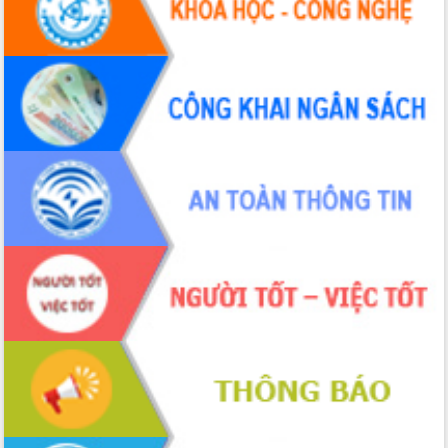
2026-2031
Đảm bảo cuộc bầu cử đại biểu Quốc
hội và đại biểu HĐND các cấp diễn ra
an toàn, hiệu quả, đúng quy định
Thủ tướng Chính phủ Phạm Minh Chính
kiểm tra, chỉ đạo hoàn thành các dự
án cao tốc và thăm khu tái định cư tại
Đắk Lắk
Sôi nổi Hội đua ngựa truyền thống Gò
Thì Thùng mừng Xuân Bính Ngọ 2026
Lãnh đạo tỉnh dâng hương tưởng niệm
tại Đập Đồng Cam đầu Xuân Bính Ngọ
Ngành nông nghiệp phấn đấu tăng
trưởng đạt 5,86% trong năm 2026
UBND tỉnh Đắk Lắk triển khai công tác
quốc phòng, quân sự địa phương năm
2026
Đắk Lắk tập trung toàn lực khắc phục
tồn tại IUU, sẵn sàng làm việc với
Đoàn thanh tra EC
Chủ tịch UBND tỉnh Tạ Anh Tuấn thăm,