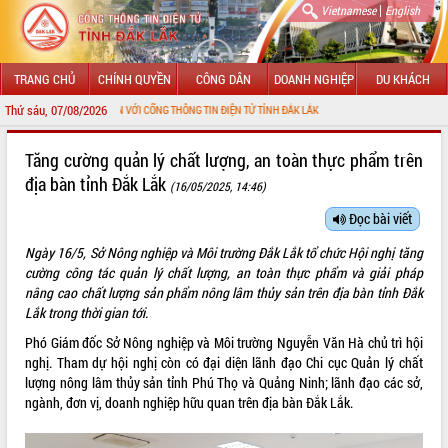
|
Vietnamese
English
TRANG CHỦ
CHÍNH QUYỀN
CÔNG DÂN
DOANH NGHIỆP
DU KHÁCH
Thứ sáu, 07/08/2026
CHÀO MỪNG ĐẾN VỚI CỔNG THÔNG TIN ĐIỆN TỬ TỈNH ĐẮK LẮK
GIỚI THIỆU
Tăng cường quản lý chất lượng, an toàn thực phẩm trên
địa bàn tỉnh Đắk Lắk
(16/05/2025, 14:46)
LÃNH ĐẠO UBND TỈNH
Đọc bài viết
TIN TỨC SỰ KIỆN
Ngày 16/5, Sở Nông nghiệp và Môi trường Đắk Lắk tổ chức Hội nghị tăng
SỞ, BAN, NGÀNH
cường công tác quản lý chất lượng, an toàn thực phẩm và giải pháp
nâng cao chất lượng sản phẩm nông lâm thủy sản trên địa bàn tỉnh Đắk
UBND CÁC XÃ, PHƯỜNG
Lắk trong thời gian tới.
Phó Giám đốc Sở Nông nghiệp và Môi trường Nguyễn Văn Hà chủ trì hội
THÔNG TIN CHỈ ĐẠO ĐIỀU HÀNH
nghị. Tham dự hội nghị còn có đại diện lãnh đạo Chi cục Quản lý chất
lượng nông lâm thủy sản tỉnh Phú Thọ và Quảng Ninh; lãnh đạo các sở,
HỆ THỐNG VĂN BẢN
ngành, đơn vị, doanh nghiệp hữu quan trên địa bàn Đắk Lắk.
VĂN BẢN HĐND TỈNH