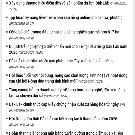
Hòn Yến phát triển du lịch gắn với bảo
Xây dựng thương hiệu điểm đến và sản phẩm du lịch Đắk Lắk
(07/08/2026,
tồn biển
17:21)
Lấy ý kiến điều chỉnh Quy hoạch tỉnh
Tập huấn kỹ năng livestream bán sầu riêng online cho các xã, phường
Đắk Lắk thời kỳ 2021-2030, tầm nhìn
(07/08/2026, 09:07)
đến năm 2050
Công bố chủ trương đầu tư hai khu công nghiệp quy mô hơn 817 ha
Phát động chiến dịch 30 ngày đêm
(06/08/2026, 13:00)
giải phóng mặt bằng Tuyến đường bộ
Du lịch trải nghiệm tạo điểm nhấn mới cho Lễ hội Sầu riêng Đắk Lắk năm
ven biển
2026
(06/08/2026, 11:00)
Đắk Lắk nỗ lực thúc đẩy tăng trưởng
kinh tế từ 10% trở lên trong Quý
Đắk Lắk triển khai nhiều giải pháp thúc đẩy xuất khẩu sầu riêng
II/2026
(04/08/2026, 16:30)
Đắk Lắk ký kết thỏa thuận hợp tác về
Hội thảo “Đổi mới nội dung, nâng cao chất lượng sinh hoạt và hoạt động
chuyển đổi số giai đoạn 2026 – 2030
của Chi hội Nông dân trong tình hình mới”
(04/08/2026, 15:23)
với Tập đoàn Bưu chính Viễn thông
Tăng cường hỗ trợ doanh nghiệp về khoa học, công nghệ, đổi mới sáng
Việt Nam
tạo và chuyển đổi số
(04/08/2026, 12:37)
Thứ trưởng Bộ Y tế làm việc với tỉnh
Đắk Lắk chính thức cấp Giấy chứng nhận xuất xứ hàng hóa từ ngày 1/8
Đắk Lắk về phát triển nhân lực y tế
(04/08/2026, 08:30)
cho trạm y tế cấp xã
Hội Nông dân tỉnh Đắk Lắk sơ kết công tác 6 tháng đầu năm 2026
Du lịch Đắk Lắk nâng tầm trải nghiệm
(03/08/2026, 15:28)
du khách thông qua Hệ thống cơ sở dữ
liệu và Bản đồ số
Hoàn thành giải phóng mặt bằng tuyến đường trọng điểm qua xã Hòa