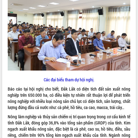
ĐIỂM TIN VĂN BẢN
QUY HOẠCH - KẾ HOẠCH
Các đại biểu tham dự hội nghị.
Báo cáo tại hội nghị cho biết, Đắk Lắk có diện tích đất sản xuất nông
nghiệp trên 650.000 ha, có điều kiện tự nhiên rất thuận lợi để phát triển
nông nghiệp với nhiều loại nông sản chủ lực có diện tích, sản lượng, chất
lượng đứng đầu cả nước như: cà phê, hồ tiêu, ca cao, macca, trái cây…
Nông lâm nghiệp và thủy sản chiếm vị trí quan trọng trong cơ cấu kinh tế
tỉnh Đắk Lắk, đóng góp 36,8% vào tổng sản phẩm (GRDP) của tỉnh. Kim
ngạch xuất khẩu nông sản, đặc biệt là cà phê, cao su, hồ tiêu, điều, sầu
riêng, chiếm trên 90% tổng kim ngạch xuất khẩu của tỉnh. Ngành nông