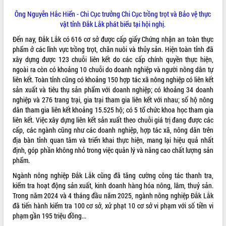
phát triển mới
Ông Nguyễn Hắc Hiển - Chi Cục trưởng Chi Cục trồng trọt và Bảo vệ thực
Thường trực HĐND tỉnh Đắk Lắk gặp
vật tỉnh Đắk Lắk phát biểu tại hội nghị.
mặt Đoàn chuyên gia y tế TP. Hồ Chí
Đến nay, Đắk Lắk có 616 cơ sở được cấp giấy Chứng nhận an toàn thực
Minh
THỐNG KÊ TRUY CẬP
phẩm ở các lĩnh vực trồng trọt, chăn nuôi và thủy sản. Hiện toàn tỉnh đã
Lễ truy điệu và an táng hài cốt liệt sĩ
xây dựng được 123 chuỗi liên kết do các cấp chính quyền thực hiện,
tại Nghĩa trang Liệt sĩ xã Sơn Hòa
Hôm nay:
9226
ngoài ra còn có khoảng 10 chuỗi do doanh nghiệp và người nông dân tự
Bàn giải pháp tháo gỡ khó khăn trong
Tất cả:
66054549
liên kết. Toàn tỉnh cũng có khoảng 150 hợp tác xã nông nghiệp có liên kết
xuất khẩu sầu riêng và triển khai quy
sản xuất và tiêu thụ sản phẩm với doanh nghiệp; có khoảng 34 doanh
định EUDR
nghiệp và 276 trang trại, gia trại tham gia liên kết với nhau; số hộ nông
dân tham gia liên kết khoảng 15.525 hộ; có 5 tổ chức khoa học tham gia
Thứ trưởng Bộ Nông nghiệp và Môi
liên kết. Việc xây dựng liên kết sản xuất theo chuỗi giá trị đang được các
trường Nguyễn Hoàng Hiệp khảo sát
cấp, các ngành cũng như các doanh nghiệp, hợp tác xã, nông dân trên
vùng trồng và doanh nghiệp đóng gói
địa bàn tỉnh quan tâm và triển khai thực hiện, mang lại hiệu quả nhất
sầu riêng tại Đắk Lắk
định, góp phần không nhỏ trong việc quản lý và nâng cao chất lượng sản
Trình diễn nghệ thuật chế biến các
phẩm.
món ăn từ sầu riêng
Ngành nông nghiệp Đắk Lắk cũng đã tăng cường công tác thanh tra,
Đắk Lắk công bố Quy hoạch và xúc
kiểm tra hoạt động sản xuất, kinh doanh hàng hóa nông, lâm, thuỷ sản.
tiến đầu tư tỉnh
Trong năm 2024 và 4 tháng đầu năm 2025, ngành nông nghiệp Đắk Lắk
Ngành cá ngừ Đắk Lắk chủ động thích
đã tiến hành kiểm tra 100 cơ sở, xử phạt 10 cơ sở vi phạm với số tiền vi
ứng để giữ vững thị trường xuất khẩu
phạm gần 195 triệu đồng...
Diễn đàn Kinh tế tư nhân Việt Nam đột