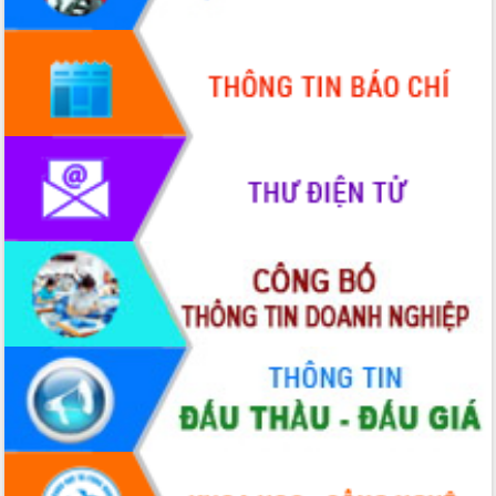
hai con số trong năm 2026
Tổ chức trang trọng Lễ hội Đền thờ
Lương Văn Chánh năm 2026
Phó Bí thư Tỉnh ủy Đắk Lắk Đỗ Hữu
Huy giữ chức Bí thư Đảng ủy Ủy Ban
Nhân dân tỉnh
Bệnh án điện tử thúc đẩy chuyển đổi
số y tế tại Đắk Lắk
Chuyển đổi số thư viện: Mở rộng
không gian tri thức trong thời đại số
Đánh giá, rút kinh nghiệm công tác tổ
chức diễn tập trước ngày bầu cử
Chương trình “Gặp gỡ hữu nghị –
Friendship Meeting New Year 2026”
Bầu cử Quốc hội và HĐND: Cử tri Đắk
Lắk gửi gắm niềm tin, kỳ vọng vào lá
phiếu
Đắk Lắk sẵn sàng các điều kiện cho
Ngày hội bầu cử đại biểu Quốc hội
khóa XVI và HĐND các cấp nhiệm kỳ