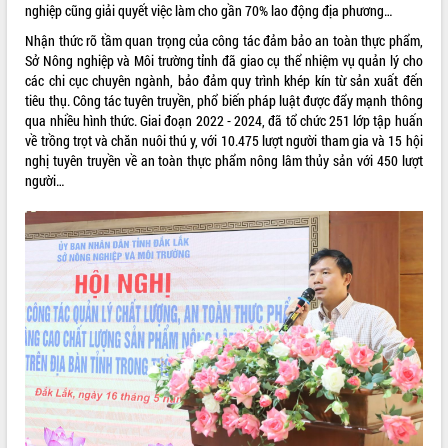
nghiệp cũng giải quyết việc làm cho gần 70% lao động địa phương…
VIDEO
Nhận thức rõ tầm quan trọng của công tác đảm bảo an toàn thực phẩm,
Sở Nông nghiệp và Môi trường tỉnh đã giao cụ thể nhiệm vụ quản lý cho
Loading the player...
các chi cục chuyên ngành, bảo đảm quy trình khép kín từ sản xuất đến
Khám bệnh, cấp phát thuốc miễn phí
tiêu thụ. Công tác tuyên truyền, phổ biến pháp luật được đẩy mạnh thông
và tặng quà người dân xã Cư Pui
qua nhiều hình thức. Giai đoạn 2022 - 2024, đã tổ chức 251 lớp tập huấn
về trồng trọt và chăn nuôi thú y, với 10.475 lượt người tham gia và 15 hội
Hội nghị UBND tỉnh Đắk Lắk thường kỳ
nghị tuyên truyền về an toàn thực phẩm nông lâm thủy sản với 450 lượt
tháng 7/2026
người…
Lễ truy tặng danh hiệu “Bà Mẹ Việt
Nam Anh hùng” và trao Huân chương
Lao động
ALBUM ẢNH
UBND tỉnh Đắk Lắk triển khai nhiệm
vụ 6 tháng cuối năm 2026
Kỳ họp thứ Hai, Hội đồng nhân dân
tỉnh khóa XI quyết nghị nhiều nội dung
quan trọng
Bí thư Tỉnh ủy Lương Nguyễn Minh
Triết thăm, tặng quà người có công với
cách mạng
Rà soát, hoàn thiện hệ thống thiết chế
văn hóa, thể thao đáp ứng yêu cầu
LIÊN KẾT WEB