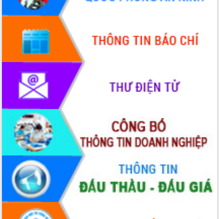
Xây dựng nông thôn mới: Nâng cao đời
sống người dân từ những mô hình thiết
thực
Quyết liệt tháo gỡ vướng mắc, đẩy
nhanh tiến độ các dự án trọng điểm
trong Khu kinh tế Nam Phú Yên
Hòn Yến phát triển du lịch gắn với bảo
tồn biển
Lấy ý kiến điều chỉnh Quy hoạch tỉnh
Đắk Lắk thời kỳ 2021-2030, tầm nhìn
đến năm 2050
Phát động chiến dịch 30 ngày đêm
giải phóng mặt bằng Tuyến đường bộ
ven biển
Đắk Lắk nỗ lực thúc đẩy tăng trưởng
kinh tế từ 10% trở lên trong Quý
II/2026
Đắk Lắk ký kết thỏa thuận hợp tác về
chuyển đổi số giai đoạn 2026 – 2030
với Tập đoàn Bưu chính Viễn thông
Việt Nam