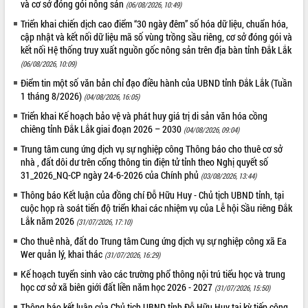
và cơ sở đóng gói nông sản
món ăn từ sầu riêng
(06/08/2026, 10:49)
Đắk Lắk công bố Quy hoạch và xúc
Triển khai chiến dịch cao điểm “30 ngày đêm” số hóa dữ liệu, chuẩn hóa,
tiến đầu tư tỉnh
cập nhật và kết nối dữ liệu mã số vùng trồng sầu riêng, cơ sở đóng gói và
kết nối Hệ thống truy xuất nguồn gốc nông sản trên địa bàn tỉnh Đắk Lắk
Ngành cá ngừ Đắk Lắk chủ động thích
(06/08/2026, 10:09)
ứng để giữ vững thị trường xuất khẩu
Điểm tin một số văn bản chỉ đạo điều hành của UBND tỉnh Đắk Lắk (Tuần
Diễn đàn Kinh tế tư nhân Việt Nam đột
1 tháng 8/2026)
phá cơ chế - Hợp tác công tư
(04/08/2026, 16:05)
Đề án 06 tạo bước ngoặt đột phá trong
Triển khai Kế hoạch bảo vệ và phát huy giá trị di sản văn hóa cồng
cải cách hành chính tỉnh Đắk Lắk
chiêng tỉnh Đắk Lắk giai đoạn 2026 – 2030
(04/08/2026, 09:04)
Kết nối tour, đẩy mạnh chuyển đổi số
Trung tâm cung ứng dịch vụ sự nghiệp công Thông báo cho thuê cơ sở
để phát triển du lịch Đắk Lắk
nhà , đất dôi dư trên cổng thông tin điện tử tỉnh theo Nghị quyết số
31_2026_NQ-CP ngày 24-6-2026 của Chính phủ
Khởi động Dự án Đầu tư xây dựng hạ
(03/08/2026, 13:44)
tầng kỹ thuật Cụm công nghiệp Tân
Thông báo Kết luận của đồng chí Đỗ Hữu Huy - Chủ tịch UBND tỉnh, tại
Tiến
cuộc họp rà soát tiến độ triển khai các nhiệm vụ của Lễ hội Sầu riêng Đắk
Gặp mặt các cơ quan báo chí nhân Kỷ
Lắk năm 2026
(31/07/2026, 17:10)
niệm 101 năm Ngày Báo chí Cách
Cho thuê nhà, đất do Trung tâm Cung ứng dịch vụ sự nghiệp công xã Ea
mạng Việt Nam
Wer quản lý, khai thác
(31/07/2026, 16:29)
Đắk Lắk sơ kết 4 năm triển khai thực
Kế hoạch tuyển sinh vào các trường phổ thông nội trú tiểu học và trung
hiện Đề án 06 của Chính phủ
học cơ sở xã biên giới đất liền năm học 2026 - 2027
(31/07/2026, 15:50)
Họp báo thông tin về Hội nghị Công bố
Thông báo kết luận của Chủ tịch UBND tỉnh Đỗ Hữu Huy tại kỳ tiếp công