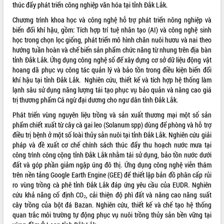
thúc đẩy phát triển công nghiệp văn hóa tại tỉnh Đắk Lắk.
VIDEO
Chương trình khoa học và công nghệ hỗ trợ phát triển nông nghiệp và
biến đổi khí hậu, gồm: Tích hợp trí tuệ nhân tạo (AI) và công nghệ sinh
học trong chọn lọc giống, phát triển mô hình chăn nuôi hươu và nai theo
hướng tuần hoàn và chế biến sản phẩm chức năng từ nhung trên địa bàn
tỉnh Đắk Lắk. Ứng dụng công nghệ số để xây dựng cơ sở dữ liệu động vật
hoang dã phục vụ công tác quản lý và bảo tồn trong điều kiện biến đổi
khí hậu tại tỉnh Đắk Lắk. Nghiên cứu, thiết kế và tích hợp hệ thống làm
lạnh sâu sử dụng năng lượng tái tạo phục vụ bảo quản và nâng cao giá
trị thương phẩm Cá ngừ đại dương cho ngư dân tỉnh Đắk Lắk.
Khám bệnh, cấp phát thuốc miễn phí
Phát triển vùng nguyên liệu trồng và sản xuất thương mại một số sản
và tặng quà người dân xã Cư Pui
phẩm chiết xuất từ cây cà gai leo (Solanum spp) dùng để phòng và hỗ trợ
điều trị bệnh ở một số loài thủy sản nuôi tại tỉnh Đắk Lắk. Nghiên cứu giải
Hội nghị UBND tỉnh Đắk Lắk thường kỳ
pháp và đề xuất cơ chế chính sách thúc đẩy thu hoạch nước mưa tại
tháng 7/2026
công trình công cộng tỉnh Đắk Lắk nhằm tái sử dụng, bảo tồn nước dưới
Lễ truy tặng danh hiệu “Bà Mẹ Việt
đất và góp phần giảm ngập úng đô thị. Ứng dụng công nghệ viễn thám
Nam Anh hùng” và trao Huân chương
trên nền tảng Google Earth Engine (GEE) để thiết lập bản đồ phân cấp rủi
Lao động
ro vùng trồng cà phê tỉnh Đắk Lắk đáp ứng yêu cầu của EUDR. Nghiên
ALBUM ẢNH
UBND tỉnh Đắk Lắk triển khai nhiệm
cứu khả năng cố định CO₂, cải thiện độ phì đất và nâng cao năng suất
vụ 6 tháng cuối năm 2026
cây trồng của bột đá Bazan. Nghiên cứu, thiết kế và chế tạo hệ thống
Kỳ họp thứ Hai, Hội đồng nhân dân
quan trắc môi trường tự động phục vụ nuôi trồng thủy sản bền vững tại
tỉnh khóa XI quyết nghị nhiều nội dung