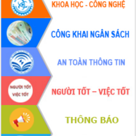
Thứ trưởng Bộ Y tế làm việc với tỉnh
Đắk Lắk về phát triển nhân lực y tế
cho trạm y tế cấp xã
Du lịch Đắk Lắk nâng tầm trải nghiệm
du khách thông qua Hệ thống cơ sở dữ
liệu và Bản đồ số
Tập huấn ứng dụng trí tuệ nhân tạo (AI)
trong thương mại điện tử năm 2026
Đoàn đại biểu Quốc hội tỉnh Đắk Lắk
trao đổi thông tin trước Kỳ họp thứ
nhất, Quốc hội khóa XVI
Quyết liệt cải cách hành chính, khơi
thông nguồn lực phát triển
Nâng cao hiệu lực, hiệu quả HĐND
tỉnh thông qua hiện đại hóa hành chính
Xã Ea Phê gắn cải cách hành chính với
chuyển đổi số
Phó Chủ tịch Thường trực UBND tỉnh
Hồ Thị Nguyên Thảo làm việc tại Trung
tâm Phục vụ hành chính công xã Ea
Phê