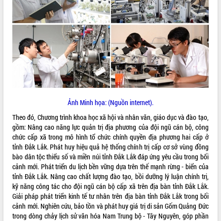
ĐIỂM TIN VĂN BẢN
QUY HOẠCH - KẾ HOẠCH
Ảnh Minh họa: (Nguồn internet).
Theo đó, Chương trình khoa học xã hội và nhân văn, giáo dục và đào tạo,
gồm: Nâng cao năng lực quản trị địa phương của đội ngũ cán bộ, công
chức cấp xã trong mô hình tổ chức chính quyền địa phương hai cấp ở
tỉnh Đắk Lắk. Phát huy hiệu quả hệ thống chính trị cấp cơ sở vùng đồng
bào dân tộc thiểu số và miền núi tỉnh Đắk Lắk đáp ứng yêu cầu trong bối
cảnh mới. Phát triển du lịch bền vững dựa trên thế mạnh rừng - biển của
tỉnh Đắk Lắk. Nâng cao chất lượng đào tạo, bồi dưỡng lý luận chính trị,
kỹ năng công tác cho đội ngũ cán bộ cấp xã trên địa bàn tỉnh Đắk Lắk.
Giải pháp phát triển kinh tế tư nhân trên địa bàn tỉnh Đắk Lắk trong bối
cảnh mới. Nghiên cứu, bảo tồn và phát huy giá trị di sản Gốm Quảng Đức
trong dòng chảy lịch sử văn hóa Nam Trung bộ - Tây Nguyên, góp phần