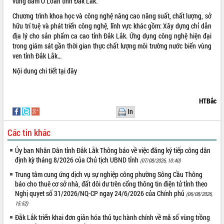
vùng đầm Ô Loan tỉnh Đắk Lắk.
quan trọng
Chương trình khoa học và công nghệ nâng cao năng suất, chất lượng, sở
Bí thư Tỉnh ủy Lương Nguyễn Minh
hữu trí tuệ và phát triển công nghệ, lĩnh vực khác gồm: Xây dựng chỉ dẫn
Triết thăm, tặng quà người có công với
địa lý cho sản phẩm ca cao tỉnh Đắk Lắk. Ứng dụng công nghệ hiện đại
cách mạng
trong giám sát gần thời gian thực chất lượng môi trường nước biển vùng
Rà soát, hoàn thiện hệ thống thiết chế
ven tỉnh Đắk Lắk…
văn hóa, thể thao đáp ứng yêu cầu
LIÊN KẾT WEB
Nội dung chi tiết
tại đây
phát triển mới
Thường trực HĐND tỉnh Đắk Lắk gặp
mặt Đoàn chuyên gia y tế TP. Hồ Chí
HTBắc
Minh
In
THỐNG KÊ TRUY CẬP
Lễ truy điệu và an táng hài cốt liệt sĩ
tại Nghĩa trang Liệt sĩ xã Sơn Hòa
Hôm nay:
27836
Các tin khác
Bàn giải pháp tháo gỡ khó khăn trong
Tất cả:
66073159
Ủy ban Nhân Dân tỉnh Đắk Lắk Thông báo về việc đăng ký tiếp công dân
xuất khẩu sầu riêng và triển khai quy
định kỳ tháng 8/2026 của Chủ tịch UBND tỉnh
(07/08/2026, 10:40)
định EUDR
Trung tâm cung ứng dịch vụ sự nghiệp công phường Sông Cầu Thông
Thứ trưởng Bộ Nông nghiệp và Môi
báo cho thuê cơ sở nhà, đất dôi dư trên cổng thông tin điện tử tỉnh theo
trường Nguyễn Hoàng Hiệp khảo sát
Nghị quyet số 31/2026/NQ-CP ngay 24/6/2026 của Chính phủ
vùng trồng và doanh nghiệp đóng gói
(06/08/2026,
15:52)
sầu riêng tại Đắk Lắk
Trình diễn nghệ thuật chế biến các
Đắk Lắk triển khai đơn giản hóa thủ tục hành chính về mã số vùng trồng