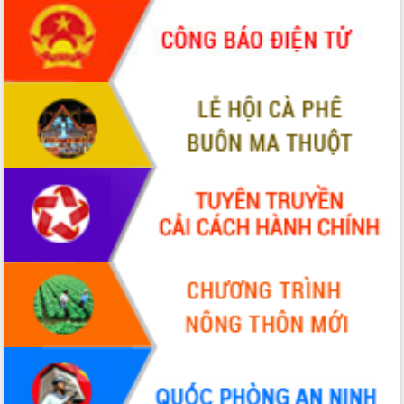
Hội thảo khoa học “Giải pháp thúc đẩy
phát triển nền kinh tế xanh tại tỉnh
Đắk Lắk”
Tăng cường giám sát, đôn đốc thực
hiện nhiệm vụ quản lý tài sản công
hàng tuần
Tháo gỡ những vướng mắc, đẩy mạnh
công tác cải cách thủ tục hành chính
tại Trung tâm Phục vụ hành chính
công tỉnh
Đắk Lắk: Tôn vinh 46 giải pháp tại Hội
thi Sáng tạo Kỹ thuật 2024 - 2025
Đắk Lắk rà soát, điều chỉnh Đề án 190
về phát triển nuôi trồng thủy sản
Phó Chủ tịch UBND tỉnh Đắk Lắk
Trương Công Thái kiểm tra thực địa
Dự án cao tốc Khánh Hòa - Buôn Ma
Thuột
Định vị cà phê Việt Nam như một “di
sản sống” trong dòng chảy toàn cầu