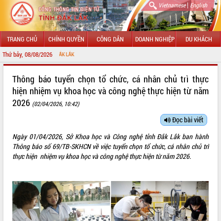
|
Vietnamese
English
TRANG CHỦ
CHÍNH QUYỀN
CÔNG DÂN
DOANH NGHIỆP
DU KHÁCH
Thứ bảy, 08/08/2026
CHÀO
GIỚI THIỆU
Thông báo tuyển chọn tổ chức, cá nhân chủ trì thực
hiện nhiệm vụ khoa học và công nghệ thực hiện từ năm
LÃNH ĐẠO UBND TỈNH
2026
(02/04/2026, 10:42)
TIN TỨC SỰ KIỆN
Đọc bài viết
SỞ, BAN, NGÀNH
Ngày 01/04/2026, Sở Khoa học và Công nghệ tỉnh Đắk Lắk ban hành
Thông báo số 69/TB-SKHCN về việc tuyển chọn tổ chức, cá nhân chủ trì
UBND CÁC XÃ, PHƯỜNG
thực hiện nhiệm vụ khoa học và công nghệ thực hiện từ năm 2026.
THÔNG TIN CHỈ ĐẠO ĐIỀU HÀNH
HỆ THỐNG VĂN BẢN
VĂN BẢN HĐND TỈNH