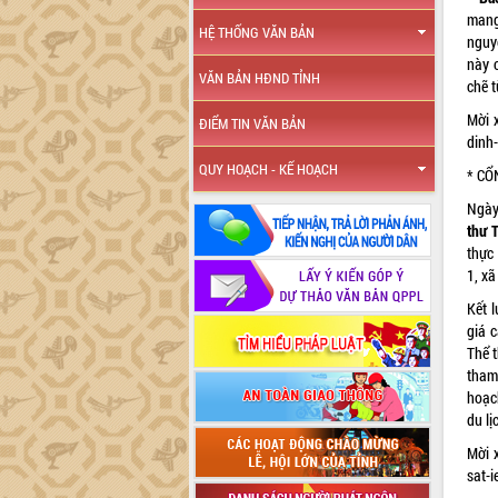
mang
HỆ THỐNG VĂN BẢN
nguy
này c
VĂN BẢN HĐND TỈNH
chẽ t
Mời x
ĐIỂM TIN VĂN BẢN
dinh
QUY HOẠCH - KẾ HOẠCH
* CỔ
Ngày
thư 
thực
1, xã
Kết 
giá 
Thể 
tham
hoạch
du lị
Mời x
sat-i