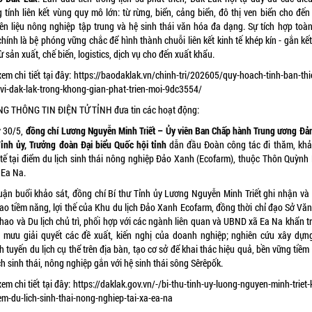
 tính liên kết vùng quy mô lớn: từ rừng, biển, cảng biển, đô thị ven biển cho đến
ên liệu nông nghiệp tập trung và hệ sinh thái văn hóa đa dạng. Sự tích hợp toàn
hính là bệ phóng vững chắc để hình thành chuỗi liên kết kinh tế khép kín - gắn kế
ừ sản xuất, chế biến, logistics, dịch vụ cho đến xuất khẩu.
em chi tiết tại đây:
https://baodaklak.vn/chinh-tri/202605/quy-hoach-tinh-ban-thie
-vi-dak-lak-trong-khong-gian-phat-trien-moi-9dc3554/
NG THÔNG TIN ĐIỆN TỬ TỈNH đưa tin các hoạt động:
 30/5,
đồng chí Lương Nguyễn Minh Triết – Ủy viên Ban Chấp hành Trung ương Đản
Tỉnh ủy, Trưởng đoàn Đại biểu Quốc hội tỉnh
dẫn đầu Đoàn công tác đi thăm, khả
 tế tại điểm du lịch sinh thái nông nghiệp Đảo Xanh (Ecofarm), thuộc Thôn Quỳnh
 Ea Na.
luận buổi khảo sát, đồng chí Bí thư Tỉnh ủy Lương Nguyễn Minh Triết ghi nhận và
cao tiềm năng, lợi thế của Khu du lịch Đảo Xanh Ecofarm, đồng thời chỉ đạo Sở Văn
thao và Du lịch chủ trì, phối hợp với các ngành liên quan và UBND xã Ea Na khẩn t
 mưu giải quyết các đề xuất, kiến nghị của doanh nghiệp; nghiên cứu xây dựn
 tuyến du lịch cụ thể trên địa bàn, tạo cơ sở để khai thác hiệu quả, bền vững tiề
ch sinh thái, nông nghiệp gắn với hệ sinh thái sông Sêrêpốk.
em chi tiết tại đây:
https://daklak.gov.vn/-/bi-thu-tinh-uy-luong-nguyen-minh-triet
em-du-lich-sinh-thai-nong-nghiep-tai-xa-ea-na