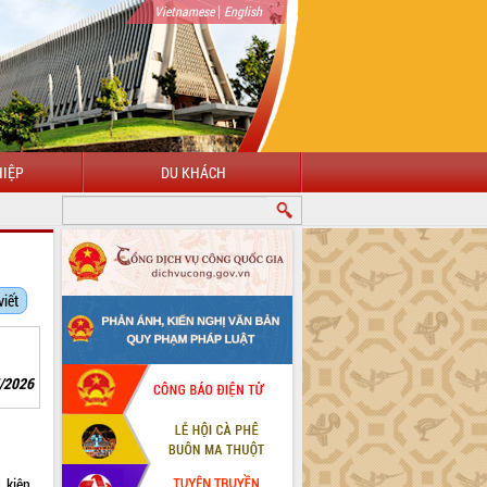
|
Vietnamese
English
IỆP
DU KHÁCH
viết
5/2026
u kiện