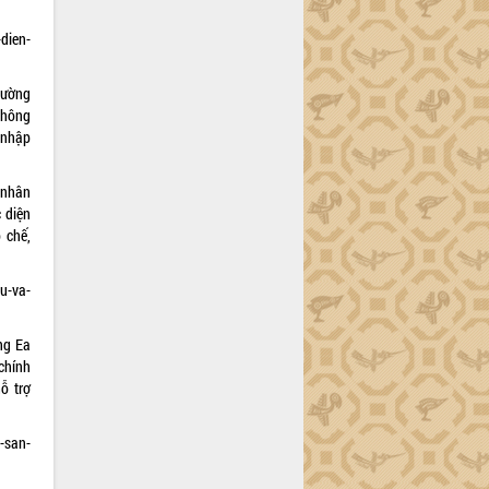
dien-
đường
thông
 nhập
 nhân
c diện
 chế,
u-va-
ng Ea
chính
ỗ trợ
-san-