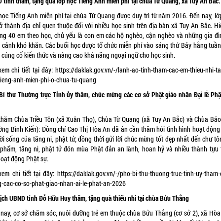
 tỉnh
thăm, tặng quà lớp học Tiếng Anh miễn phí tại chùa Từ Quang, xã Tuy An Bắc.
học Tiếng Anh miễn phí tại chùa Từ Quang được duy trì từ năm 2016. Đến nay, lớ
rở thành địa chỉ quen thuộc đối với nhiều học sinh trên địa bàn xã Tuy An Bắc. Hi
ng 40 em theo học, chủ yếu là con em các hộ nghèo, cận nghèo và những gia đì
 cảnh khó khăn. Các buổi học được tổ chức miễn phí vào sáng thứ Bảy hằng tuần
 củng cố kiến thức và nâng cao khả năng ngoại ngữ cho học sinh.
xem chi tiết tại đây:
https://daklak.gov.vn/-/lanh-ao-tinh-tham-cac-em-thieu-nhi-ta
tieng-anh-mien-phi-o-chua-tu-quang
Bí thư Thường trực Tỉnh ủy thăm, chúc mừng các cơ sở Phật giáo nhân Đại lễ Phậ
6
thăm Chùa Triều Tôn (xã Xuân Thọ), Chùa Từ Quang (xã Tuy An Bắc) và Chùa Bả
ờng Bình Kiến): Đồng chí Cao Thị Hòa An đã ân cần thăm hỏi tình hình hoạt động
ời sống của tăng ni, phật tử; đồng thời gửi lời chúc mừng tốt đẹp nhất đến chư t
 phẩm, tăng ni, phật tử đón mùa Phật đản an lành, hoan hỷ và nhiều thành tựu 
hoạt động Phật sự.
xem chi tiết tại đây:
https://daklak.gov.vn/-/pho-bi-thu-thuong-truc-tinh-uy-tham
-cac-co-so-phat-giao-nhan-ai-le-phat-an-2026
tịch UBND tỉnh Đỗ Hữu Huy thăm, tặng quà thiếu nhi tại chùa Bửu Thắng
 nay, cơ sở chăm sóc, nuôi dưỡng trẻ em thuộc chùa Bửu Thắng (cơ sở 2), xã Hòa