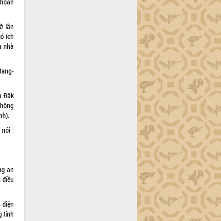
 hoàn
ỡ lẫn
ó ích
a nhà
tang-
h Đắk
hông
nh).
nói |
ng an
i điều
p điện
g tính