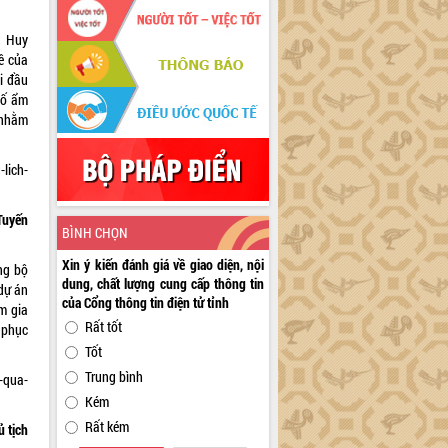
u Huy
ê của
i đầu
hố ẩm
 nhằm
-lich-
Tuyến
BÌNH CHỌN
Xin ý kiến đánh giá về giao diện, nội
ng bộ
dung, chất lượng cung cấp thông tin
dự án
của Cổng thông tin điện tử tỉnh
m gia
Rất tốt
 phục
Tốt
Trung bình
-qua-
Kém
Rất kém
 tịch