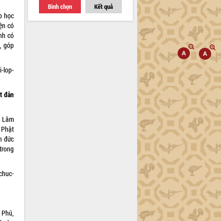
Bình chọn
Kết quả
p học
ện có
nh có
, góp
i-lop-
t đản
o Lâm
 Phật
ôn đức
trong
-chuc-
 Phú,