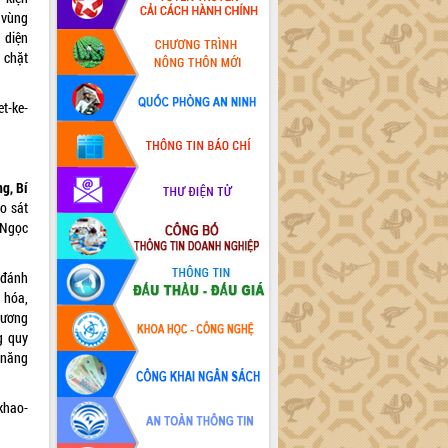
 vùng
 diện
t chặt
t-ke-
g, Bí
o sát
 Ngọc
 đánh
 hóa,
rương
g quy
m năng
-khao-