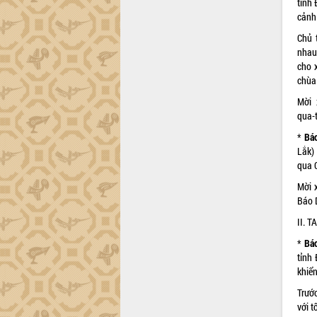
tỉnh
phá cơ chế - Hợp tác công tư
cảnh
Đề án 06 tạo bước ngoặt đột phá trong
cải cách hành chính tỉnh Đắk Lắk
Chủ 
nhau
Kết nối tour, đẩy mạnh chuyển đổi số
cho 
để phát triển du lịch Đắk Lắk
chùa
Khởi động Dự án Đầu tư xây dựng hạ
tầng kỹ thuật Cụm công nghiệp Tân
Mời 
Tiến
qua-
Gặp mặt các cơ quan báo chí nhân Kỷ
*
Báo
niệm 101 năm Ngày Báo chí Cách
Lắk)
mạng Việt Nam
qua
Đắk Lắk sơ kết 4 năm triển khai thực
Mời x
hiện Đề án 06 của Chính phủ
Báo D
Họp báo thông tin về Hội nghị Công bố
II. 
Quy hoạch và Xúc tiến đầu tư tỉnh Đắk
Lắk
*
Báo
Khơi thông điểm nghẽn, đẩy nhanh
tỉnh 
giải ngân vốn khắc phục thiên tai
khiển
HĐND tỉnh thông qua điều chỉnh Quy
Trước
hoạch tỉnh thời kỳ 2021-2030
với t