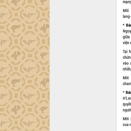
Hội thảo góp ý hồ sơ điều chỉnh quy
mạng
hoạch tỉnh Đắk Lắk thời kỳ 2021-2030,
Mời 
tầm nhìn đến năm 2050
lang
Nâng cao hiệu quả hoạt động của các
* Bá
doanh nghiệp nhà nước
Nguy
Hội nghị triển khai kết nối mạng
giữa
truyền số liệu chuyên dùng phục vụ cơ
viện 
quan Đảng, Nhà nước
Tại 
Lễ phát động chuỗi hoạt động chung
chứng
tay làm sạch môi trường
vào 
Xã Ea Kar bước chuyển mình trong
nhiề
công tác cải cách hành chính mô hình
mới
Mời 
cham
UBND tỉnh họp báo định kỳ tháng 4
năm 2026
*
Bá
Hội thảo khoa học “Giải pháp thúc đẩy
H’Le
phát triển nền kinh tế xanh tại tỉnh
quyề
Đắk Lắk”
người
Tăng cường giám sát, đôn đốc thực
Mời 
hiện nhiệm vụ quản lý tài sản công
cua-
hàng tuần