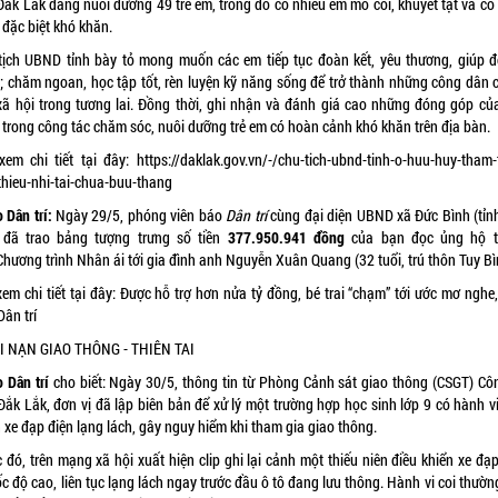
 Đắk Lắk đang nuôi dưỡng 49 trẻ em, trong đó có nhiều em mồ côi, khuyết tật và có
 đặc biệt khó khăn.
tịch UBND tỉnh bày tỏ mong muốn các em tiếp tục đoàn kết, yêu thương, giúp đ
; chăm ngoan, học tập tốt, rèn luyện kỹ năng sống để trở thành những công dân c
xã hội trong tương lai. Đồng thời, ghi nhận và đánh giá cao những đóng góp củ
 trong công tác chăm sóc, nuôi dưỡng trẻ em có hoàn cảnh khó khăn trên địa bàn.
xem chi tiết tại đây:
https://daklak.gov.vn/-/chu-tich-ubnd-tinh-o-huu-huy-tham-
thieu-nhi-tai-chua-buu-thang
 Dân trí:
Ngày 29/5, phóng viên báo
Dân trí
cùng đại diện UBND xã Đức Bình (tỉn
 đã trao bảng tượng trưng số tiền
377.950.941 đồng
của
bạn đọc ủng hộ
t
Chương trình Nhân ái
tới gia đình anh Nguyễn Xuân Quang (32 tuổi, trú thôn Tuy Bì
em chi tiết tại đây:
Được hỗ trợ hơn nửa tỷ đồng, bé trai “chạm” tới ước mơ nghe, 
ân trí
TAI NẠN GIAO THÔNG - THIÊN TAI
 Dân trí
cho biết: Ngày 30/5, thông tin từ Phòng Cảnh sát giao thông (CSGT) Cô
Đắk Lắk, đơn vị đã lập biên bản để xử lý một trường hợp học sinh lớp 9 có hành v
 xe đạp điện lạng lách, gây nguy hiểm khi tham gia giao thông.
 đó, trên mạng xã hội xuất hiện clip ghi lại cảnh một thiếu niên điều khiển xe đạ
ốc độ cao, liên tục lạng lách ngay trước đầu ô tô đang lưu thông. Hành vi coi thườn