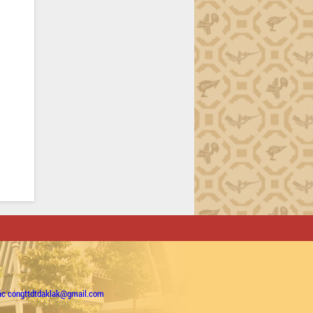
ặc congttdtdaklak@gmail.com