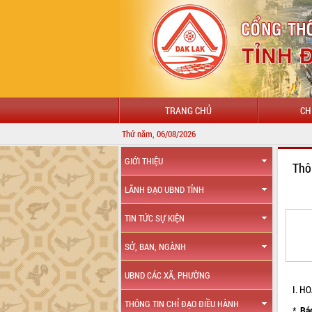
TRANG CHỦ
CH
Thứ năm, 06/08/2026
CHÀO MỪNG
GIỚI THIỆU
Thô
LÃNH ĐẠO UBND TỈNH
TIN TỨC SỰ KIỆN
SỞ, BAN, NGÀNH
UBND CÁC XÃ, PHƯỜNG
I. H
THÔNG TIN CHỈ ĐẠO ĐIỀU HÀNH
*
Bá