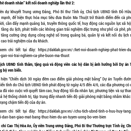
phê doanh nhân” kết nối doanh nghiệp lần thứ 2:
iên dự khuyết Trung ương Đảng, Phó Bí thư Tỉnh ủy, Chủ tịch UBND tỉnh Đỗ Hữ
 mạnh, để hiện thực hóa mục tiêu đưa Buôn Ma Thuột trở thành điểm đến cà ph
giới, cần đẩy mạnh quảng bá, truyền thông quốc tế, huy động các nguồn lực xã hộ
ạ tầng du lịch, phát triển các không gian trải nghiệm đặc trưng như phố cà phê, p
; tăng cường ứng dụng công nghệ số trong quảng bá, quản lý và kết nối du lịch
 cao trải nghiệm của du khách.
xem chi tiết tại đây:
https://daklak.gov.vn/-/ket-noi-doanh-nghiep-phat-trien-du
-gan-voi-trai-nghiem-ca-phe-buon-ma-thuot
tịch UBND tỉnh thăm, tặng quà và động viên các hộ dân bị ảnh hưởng bởi Dự án 
g bộ ven biển.
 hiện “Chiến dịch 30 ngày đêm cao điểm giải phóng mặt bằng” Dự án Tuyến đườ
biển tỉnh do Chủ tịch UBND tỉnh phát động từ ngày 4/5 đến 4/6, các địa phương có 
ua đã vào cuộc với quyết tâm cao, huy động tối đa nhân lực, phương tiện và sự tha
cả hệ thống chính trị, tập trung đẩy nhanh tiến độ giải phóng mặt bằng nhằm khắc
trạng chậm tiến độ của dự án.
xem chi tiết tại đây:
https://daklak.gov.vn/-/chu-tich-ubnd-tinh-o-huu-huy-tang
i-dan-ban-giao-mat-bang-thuc-hien-du-an-tuyen-uong-bo-ven-bien
 chí Cao Thị Hòa An, Ủy viên Trung ương Đảng, Phó Bí thư Thường trực Tỉnh ủy, Chủ