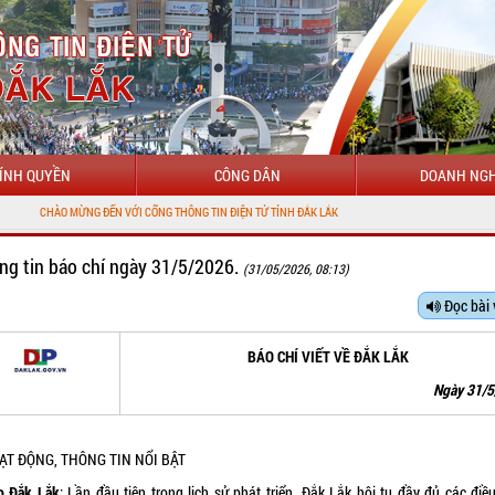
ÍNH QUYỀN
CÔNG DÂN
DOANH NGH
 ĐẾN VỚI CỔNG THÔNG TIN ĐIỆN TỬ TỈNH ĐẮK LẮK
ng tin báo chí ngày 31/5/2026.
(31/05/2026, 08:13)
Đọc bài 
BÁO CHÍ VIẾT VỀ ĐẮK LẮK
Ngày 31/
OẠT ĐỘNG, THÔNG TIN NỔI BẬT
o Đắk Lắk
: Lần đầu tiên trong lịch sử phát triển, Đắk Lắk hội tụ đầy đủ các điề