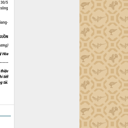
 30/5
n sông
iang-
GUỒN
ương)
ỹ Hòa
------
 thiệu
i tiết
g tải.