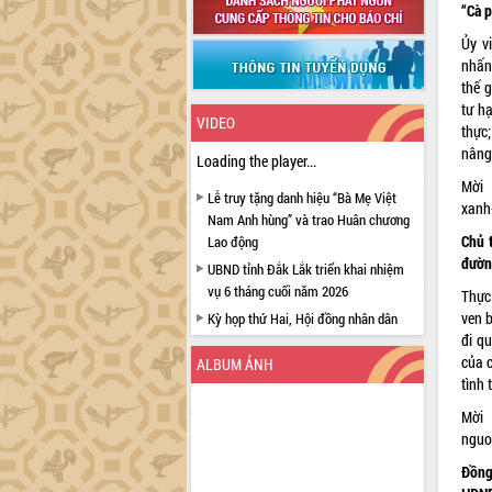
“Cà 
Ủy v
nhấn
thế 
tư h
VIDEO
thực
nâng
Loading the player...
Mời 
Lễ truy tặng danh hiệu “Bà Mẹ Việt
xanh
Nam Anh hùng” và trao Huân chương
Chủ 
Lao động
đườn
UBND tỉnh Đắk Lắk triển khai nhiệm
vụ 6 tháng cuối năm 2026
Thực
ven 
Kỳ họp thứ Hai, Hội đồng nhân dân
đi q
tỉnh khóa XI quyết nghị nhiều nội dung
của 
quan trọng
ALBUM ẢNH
tình 
Bí thư Tỉnh ủy Lương Nguyễn Minh
Triết thăm, tặng quà người có công với
Mời 
cách mạng
nguo
Rà soát, hoàn thiện hệ thống thiết chế
Đồng
văn hóa, thể thao đáp ứng yêu cầu