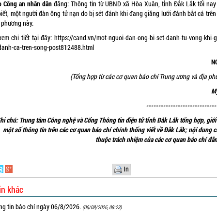
o Công an nhân dân
đăng: Thông tin từ UBND xã Hòa Xuân, tỉnh Đắk Lắk tối nay
iết, một người đàn ông tử nạn do bị sét đánh khi đang giăng lưới đánh bắt cá trê
a phương này.
xem chi tiết tại đây:
https://cand.vn/mot-nguoi-dan-ong-bi-set-danh-tu-vong-khi-g
-danh-ca-tren-song-post812488.html
N
(Tổng hợp từ các cơ quan báo chí Trung ương và địa ph
M
-----------------------------
hi chú: Trung tâm Công nghệ và Cổng Thông tin điện tử tỉnh Đắk Lắk tổng hợp, giới
một số thông tin trên các cơ quan báo chí chính thống viết về Đắk Lắk; nội dung ch
thuộc trách nhiệm của các cơ quan báo chí đăn
In
in khác
ng tin báo chí ngày 06/8/2026.
(06/08/2026, 08:23)