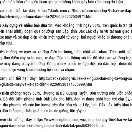
 của bản thân và người tham gia giao thông khác, gây bức xúc trong dư luận.
xem chi tiết tại đây:
https://dantri.com.vn/thoi-su/nam-sinh-lop-9-chay-xe-dap-
-lach-treu-nguoi-truoc-dau-o-to-20260530202534971.htm
o Xây dựng và nhiều báo đưa tin:
Vào khoảng 11h ngày 30/5, trên quốc lộ 27 (
ễn Thái Bình), đoạn qua phường Tân Lập, tỉnh Đắk Lắk xảy ra vụ tai nạn giao 
 xe máy và xe đạp điện khiến một người tử vong, hai người khác bị thương phải
cấp cứu.
hiện trường, xe máy và xe đạp điện hư hỏng, dính chặt vào nhau. Theo một số
, thời điểm xảy ra tai nạn, xe đạp điện lưu thông với tốc độ khá cao và tông trự
xe máy đang chuyển hướng. Đáng chú ý, chiếc xe đạp điện có dấu hiệu được độ
u bình điện văng khỏi phương tiện sau va chạm.
xem chi tiết tại đây:
https://baoxaydung.vn/dak-lak-nguoi-dan-ong-tu-vong-sa
-giua-xe-may-va-xe-dap-dien-192260530174636999.htm
o Biên phòng:
Ngày 30/5, Thượng tá Bùi Quang Tuyến, Đồn trưởng Đồn Biên phò
o, Bộ đội Biên phòng tỉnh Đắk Lắk cho biết, đơn vị đang phối hợp với cấp ủy, 
n địa phương và các lực lượng trên địa bàn xã Ia Lốp, tỉnh Đắk Lắk triển khai h
 dân khắc phục hậu quả thiên tai do giông, lốc gây ra.
xem chi tiết tại đây:
https://www.bienphong.com.vn/giong-loc-gay-thiet-hai-ve-tai
nguoi-dan-tai-cac-xa-bien-gioi-cua-tinh-dak-lak-post503969.html