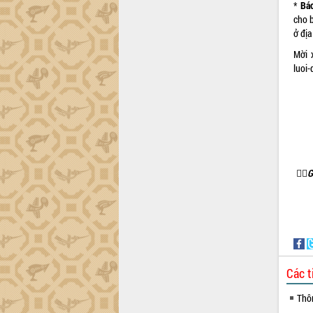
*
Bá
Tháo gỡ những vướng mắc, đẩy mạnh
cho b
công tác cải cách thủ tục hành chính
ở đị
tại Trung tâm Phục vụ hành chính
công tỉnh
Mời 
luoi
Đắk Lắk: Tôn vinh 46 giải pháp tại Hội
thi Sáng tạo Kỹ thuật 2024 - 2025
Đắk Lắk rà soát, điều chỉnh Đề án 190
về phát triển nuôi trồng thủy sản
Phó Chủ tịch UBND tỉnh Đắk Lắk
Trương Công Thái kiểm tra thực địa
Dự án cao tốc Khánh Hòa - Buôn Ma

G
Thuột
Định vị cà phê Việt Nam như một “di
sản sống” trong dòng chảy toàn cầu
Xây dựng nông thôn mới: Nâng cao đời
sống người dân từ những mô hình thiết
thực
Quyết liệt tháo gỡ vướng mắc, đẩy
Các t
nhanh tiến độ các dự án trọng điểm
trong Khu kinh tế Nam Phú Yên
Thô