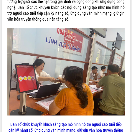
tương trợ giữa các thế hệ trong gia đình và cộng đồng khi ứng dụng công
nghệ. Ban Tổ chức khuyến khích các nội dung sáng tạo như: mô hình hỗ
VIDEO
trợ người cao tuổi tiếp cận kỹ năng số, ứng dụng văn minh mạng, giữ gìn
Loading the player...
văn hóa truyền thống qua nền tảng số.
Khám bệnh, cấp phát thuốc miễn phí
và tặng quà người dân xã Cư Pui
Hội nghị UBND tỉnh Đắk Lắk thường kỳ
tháng 7/2026
Lễ truy tặng danh hiệu “Bà Mẹ Việt
Nam Anh hùng” và trao Huân chương
Lao động
ALBUM ẢNH
UBND tỉnh Đắk Lắk triển khai nhiệm
vụ 6 tháng cuối năm 2026
Kỳ họp thứ Hai, Hội đồng nhân dân
tỉnh khóa XI quyết nghị nhiều nội dung
quan trọng
Bí thư Tỉnh ủy Lương Nguyễn Minh
Triết thăm, tặng quà người có công với
cách mạng
Ban Tổ chức khuyến khích sáng tạo mô hình hỗ trợ người cao tuổi tiếp
Rà soát, hoàn thiện hệ thống thiết chế
cận kỹ năng số, ứng dụng văn minh mạng, giữ gìn văn hóa truyền thống
văn hóa, thể thao đáp ứng yêu cầu
LIÊN KẾT WEB