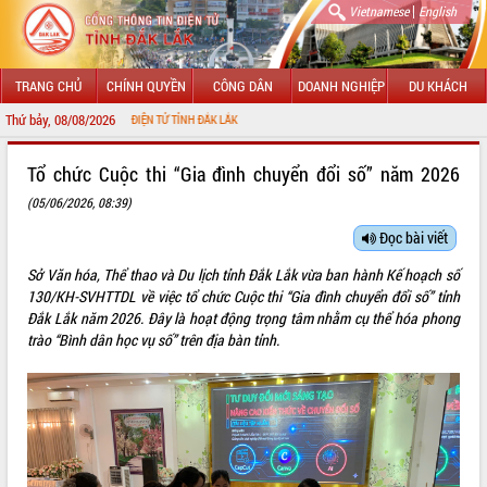
|
Vietnamese
English
TRANG CHỦ
CHÍNH QUYỀN
CÔNG DÂN
DOANH NGHIỆP
DU KHÁCH
Thứ bảy, 08/08/2026
NG THÔNG TIN ĐIỆN TỬ TỈNH ĐẮK LẮK
GIỚI THIỆU
Tổ chức Cuộc thi “Gia đình chuyển đổi số” năm 2026
(05/06/2026, 08:39)
LÃNH ĐẠO UBND TỈNH
Đọc bài viết
TIN TỨC SỰ KIỆN
Sở Văn hóa, Thể thao và Du lịch tỉnh Đắk Lắk vừa ban hành Kế hoạch số
SỞ, BAN, NGÀNH
130/KH-SVHTTDL về việc tổ chức Cuộc thi “Gia đình chuyển đổi số” tỉnh
Đắk Lắk năm 2026. Đây là hoạt động trọng tâm nhằm cụ thể hóa phong
UBND CÁC XÃ, PHƯỜNG
trào “Bình dân học vụ số” trên địa bàn tỉnh.
THÔNG TIN CHỈ ĐẠO ĐIỀU HÀNH
HỆ THỐNG VĂN BẢN
VĂN BẢN HĐND TỈNH