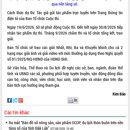
qua nền tảng số.
phát triển mới
Thường trực HĐND tỉnh Đắk Lắk gặp
Cách thức dự thi: Tác giả gửi tác phẩm trực tuyến trên Trang thông tin
mặt Đoàn chuyên gia y tế TP. Hồ Chí
điện tử của Ban Tổ chức Cuộc thi.
Minh
Ngày 19/6/2026, Sở sẽ phát động Cuộc thi. Đến hết ngày 30/8/2026 tiếp
THỐNG KÊ TRUY CẬP
Lễ truy điệu và an táng hài cốt liệt sĩ
nhận tác phẩm dự thi. Tháng 9/2026 chấm thi và tổ chức tổng kết, trao
tại Nghĩa trang Liệt sĩ xã Sơn Hòa
Hôm nay:
28985
giải.
Bàn giải pháp tháo gỡ khó khăn trong
Tất cả:
66074308
Ban Tổ chức sẽ trao các giải Nhất, Nhì, Ba và Khuyến khích cho cả 2
xuất khẩu sầu riêng và triển khai quy
hạng mục giải ảnh và giải video với mức thưởng áp dụng theo Nghị quyết
định EUDR
số 01/2025/NQ-HĐND của HĐND tỉnh.
Thứ trưởng Bộ Nông nghiệp và Môi
Sở Văn hóa, Thể thao và Du lịch đề nghị các sở, ban, ngành, đoàn thể
trường Nguyễn Hoàng Hiệp khảo sát
tỉnh và UBND các xã, phường phối hợp tuyên truyền, vận động đông đảo
vùng trồng và doanh nghiệp đóng gói
cán bộ, công chức, viên chức, học sinh, sinh viên và nhân dân trên địa
sầu riêng tại Đắk Lắk
bàn tích cực hưởng ứng tham gia.
Trình diễn nghệ thuật chế biến các
món ăn từ sầu riêng
Kim Bảo
In
Đắk Lắk công bố Quy hoạch và xúc
tiến đầu tư tỉnh
Các tin khác
Ngành cá ngừ Đắk Lắk chủ động thích
ứng để giữ vững thị trường xuất khẩu
Ra mắt “Bản đồ số nông sản, sản phẩm OCOP, du lịch thôn buôn trên nền
Diễn đàn Kinh tế tư nhân Việt Nam đột
tảng số của tỉnh Đắk Lắk”
(07/08/2026, 16:46)