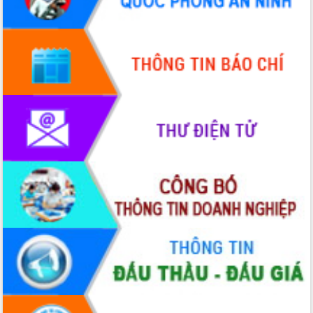
Hòn Yến phát triển du lịch gắn với bảo
tồn biển
Lấy ý kiến điều chỉnh Quy hoạch tỉnh
Đắk Lắk thời kỳ 2021-2030, tầm nhìn
đến năm 2050
Phát động chiến dịch 30 ngày đêm
giải phóng mặt bằng Tuyến đường bộ
ven biển
Đắk Lắk nỗ lực thúc đẩy tăng trưởng
kinh tế từ 10% trở lên trong Quý
II/2026
Đắk Lắk ký kết thỏa thuận hợp tác về
chuyển đổi số giai đoạn 2026 – 2030
với Tập đoàn Bưu chính Viễn thông
Việt Nam
Thứ trưởng Bộ Y tế làm việc với tỉnh
Đắk Lắk về phát triển nhân lực y tế
cho trạm y tế cấp xã
Du lịch Đắk Lắk nâng tầm trải nghiệm
du khách thông qua Hệ thống cơ sở dữ
liệu và Bản đồ số