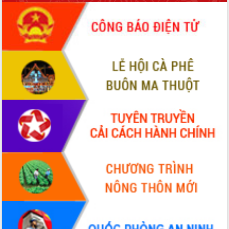
Tháo gỡ những vướng mắc, đẩy mạnh
công tác cải cách thủ tục hành chính
tại Trung tâm Phục vụ hành chính
công tỉnh
Đắk Lắk: Tôn vinh 46 giải pháp tại Hội
thi Sáng tạo Kỹ thuật 2024 - 2025
Đắk Lắk rà soát, điều chỉnh Đề án 190
về phát triển nuôi trồng thủy sản
Phó Chủ tịch UBND tỉnh Đắk Lắk
Trương Công Thái kiểm tra thực địa
Dự án cao tốc Khánh Hòa - Buôn Ma
Thuột
Định vị cà phê Việt Nam như một “di
sản sống” trong dòng chảy toàn cầu
Xây dựng nông thôn mới: Nâng cao đời
sống người dân từ những mô hình thiết
thực
Quyết liệt tháo gỡ vướng mắc, đẩy
nhanh tiến độ các dự án trọng điểm
trong Khu kinh tế Nam Phú Yên