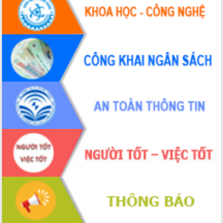
Tập huấn ứng dụng trí tuệ nhân tạo (AI)
trong thương mại điện tử năm 2026
Đoàn đại biểu Quốc hội tỉnh Đắk Lắk
trao đổi thông tin trước Kỳ họp thứ
nhất, Quốc hội khóa XVI
Quyết liệt cải cách hành chính, khơi
thông nguồn lực phát triển
Nâng cao hiệu lực, hiệu quả HĐND
tỉnh thông qua hiện đại hóa hành chính
Xã Ea Phê gắn cải cách hành chính với
chuyển đổi số
Phó Chủ tịch Thường trực UBND tỉnh
Hồ Thị Nguyên Thảo làm việc tại Trung
tâm Phục vụ hành chính công xã Ea
Phê
Xây dựng nền hành chính số đồng
hành cùng nông dân dân, doanh nghiệp
Giai đoạn 2026-2030, Đắk Lắk phấn
đấu có 77% xã đạt chuẩn nông thôn
mới