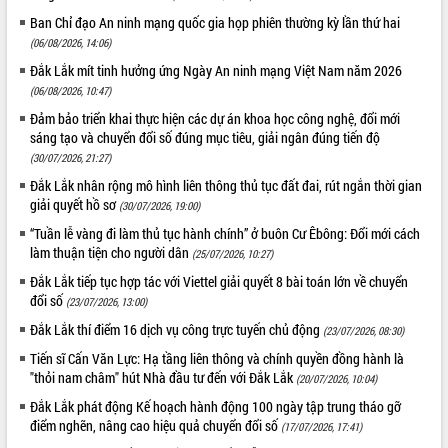
phá cơ chế - Hợp tác công tư
Ban Chỉ đạo An ninh mạng quốc gia họp phiên thường kỳ lần thứ hai
Đề án 06 tạo bước ngoặt đột phá trong
(06/08/2026, 14:06)
cải cách hành chính tỉnh Đắk Lắk
Đắk Lắk mít tinh hưởng ứng Ngày An ninh mạng Việt Nam năm 2026
Kết nối tour, đẩy mạnh chuyển đổi số
(06/08/2026, 10:47)
để phát triển du lịch Đắk Lắk
Đảm bảo triển khai thực hiện các dự án khoa học công nghệ, đổi mới
Khởi động Dự án Đầu tư xây dựng hạ
sáng tạo và chuyển đổi số đúng mục tiêu, giải ngân đúng tiến độ
tầng kỹ thuật Cụm công nghiệp Tân
(30/07/2026, 21:27)
Tiến
Đắk Lắk nhân rộng mô hình liên thông thủ tục đất đai, rút ngắn thời gian
Gặp mặt các cơ quan báo chí nhân Kỷ
giải quyết hồ sơ
(30/07/2026, 19:00)
niệm 101 năm Ngày Báo chí Cách
mạng Việt Nam
“Tuần lễ vàng đi làm thủ tục hành chính” ở buôn Cư Êbông: Đổi mới cách
làm thuận tiện cho người dân
Đắk Lắk sơ kết 4 năm triển khai thực
(25/07/2026, 10:27)
hiện Đề án 06 của Chính phủ
Đắk Lắk tiếp tục hợp tác với Viettel giải quyết 8 bài toán lớn về chuyển
Họp báo thông tin về Hội nghị Công bố
đổi số
(23/07/2026, 13:00)
Quy hoạch và Xúc tiến đầu tư tỉnh Đắk
Đắk Lắk thí điểm 16 dịch vụ công trực tuyến chủ động
(23/07/2026, 08:30)
Lắk
Tiến sĩ Cấn Văn Lực: Hạ tầng liên thông và chính quyền đồng hành là
Khơi thông điểm nghẽn, đẩy nhanh
"thỏi nam châm" hút Nhà đầu tư đến với Đắk Lắk
(20/07/2026, 10:04)
giải ngân vốn khắc phục thiên tai
Đắk Lắk phát động Kế hoạch hành động 100 ngày tập trung tháo gỡ
HĐND tỉnh thông qua điều chỉnh Quy
điểm nghẽn, nâng cao hiệu quả chuyển đổi số
(17/07/2026, 17:41)
hoạch tỉnh thời kỳ 2021-2030