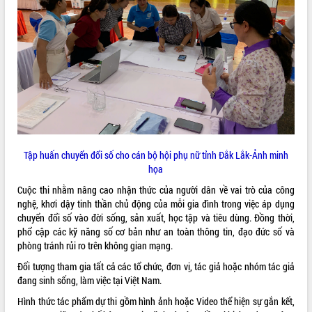
ĐIỂM TIN VĂN BẢN
QUY HOẠCH - KẾ HOẠCH
Tập huấn chuyển đổi số cho cán bộ hội phụ nữ tỉnh Đắk Lắk-Ảnh minh
họa
Cuộc thi nhằm nâng cao nhận thức của người dân về vai trò của công
nghệ, khơi dậy tinh thần chủ động của mỗi gia đình trong việc áp dụng
chuyển đổi số vào đời sống, sản xuất, học tập và tiêu dùng. Đồng thời,
phổ cập các kỹ năng số cơ bản như an toàn thông tin, đạo đức số và
phòng tránh rủi ro trên không gian mạng.
Đối tượng tham gia tất cả các tổ chức, đơn vị, tác giả hoặc nhóm tác giả
đang sinh sống, làm việc tại Việt Nam.
Hình thức tác phẩm dự thi gồm hình ảnh hoặc Video thể hiện sự gắn kết,