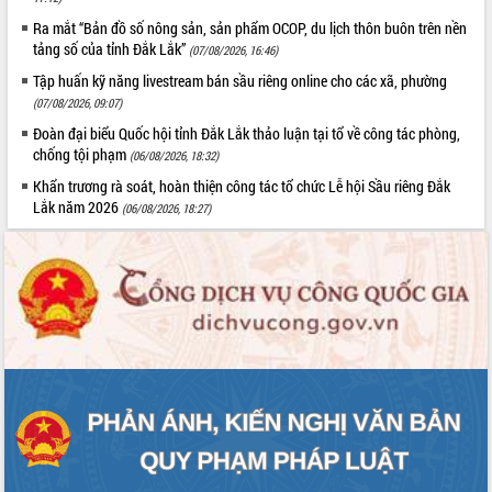
Hội thảo góp ý hồ sơ điều chỉnh quy
Ra mắt “Bản đồ số nông sản, sản phẩm OCOP, du lịch thôn buôn trên nền
hoạch tỉnh Đắk Lắk thời kỳ 2021-2030,
tảng số của tỉnh Đắk Lắk”
(07/08/2026, 16:46)
tầm nhìn đến năm 2050
Nâng cao hiệu quả hoạt động của các
Tập huấn kỹ năng livestream bán sầu riêng online cho các xã, phường
doanh nghiệp nhà nước
(07/08/2026, 09:07)
Hội nghị triển khai kết nối mạng
Đoàn đại biểu Quốc hội tỉnh Đắk Lắk thảo luận tại tổ về công tác phòng,
truyền số liệu chuyên dùng phục vụ cơ
chống tội phạm
(06/08/2026, 18:32)
quan Đảng, Nhà nước
Khẩn trương rà soát, hoàn thiện công tác tổ chức Lễ hội Sầu riêng Đắk
Lễ phát động chuỗi hoạt động chung
Lắk năm 2026
(06/08/2026, 18:27)
tay làm sạch môi trường
Xã Ea Kar bước chuyển mình trong
công tác cải cách hành chính mô hình
mới
UBND tỉnh họp báo định kỳ tháng 4
năm 2026
Hội thảo khoa học “Giải pháp thúc đẩy
phát triển nền kinh tế xanh tại tỉnh
Đắk Lắk”
Tăng cường giám sát, đôn đốc thực
hiện nhiệm vụ quản lý tài sản công
hàng tuần