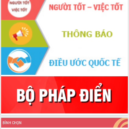
Chuyển đổi số 'mở đường' cho nông
nghiệp Đắk Lắk tăng trưởng bứt phá
Triển khai đồng bộ đo đạc, lập hồ sơ
địa chính, hoàn thiện cơ sở dữ liệu đất
đai
Ứng dụng sinh trắc học - Bước tiến
trong hành trình chuyển đổi số tại Đắk
Lắk
Đắk Lắk nâng cao hiệu quả công tác
Đảng từ Sổ tay đảng viên điện tử
Đắk Lắk đẩy mạnh nuôi biển công
nghệ, hướng tới phát triển thủy sản
bền vững
Tập huấn nâng cao năng lực triển khai
chuyển đổi số cho cán bộ, công chức
cấp xã
Đắk Lắk phát động hưởng ứng Ngày
Quyền của người tiêu dùng Việt Nam
2026
Đẩy mạnh cải cách hành chính, quyết
BÌNH CHỌN
tâm đạt được mục tiêu tăng trưởng