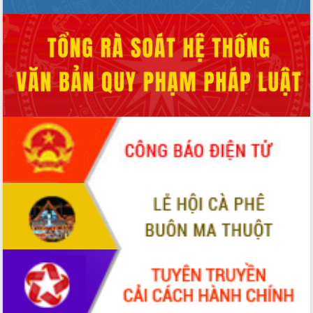
Tháo gỡ những vướng mắc, đẩy mạnh
công tác cải cách thủ tục hành chính
tại Trung tâm Phục vụ hành chính
công tỉnh
Đắk Lắk: Tôn vinh 46 giải pháp tại Hội
thi Sáng tạo Kỹ thuật 2024 - 2025
Đắk Lắk rà soát, điều chỉnh Đề án 190
về phát triển nuôi trồng thủy sản
Phó Chủ tịch UBND tỉnh Đắk Lắk
Trương Công Thái kiểm tra thực địa
Dự án cao tốc Khánh Hòa - Buôn Ma
Thuột
Định vị cà phê Việt Nam như một “di
sản sống” trong dòng chảy toàn cầu
Xây dựng nông thôn mới: Nâng cao đời
sống người dân từ những mô hình thiết
thực
Quyết liệt tháo gỡ vướng mắc, đẩy
nhanh tiến độ các dự án trọng điểm
trong Khu kinh tế Nam Phú Yên