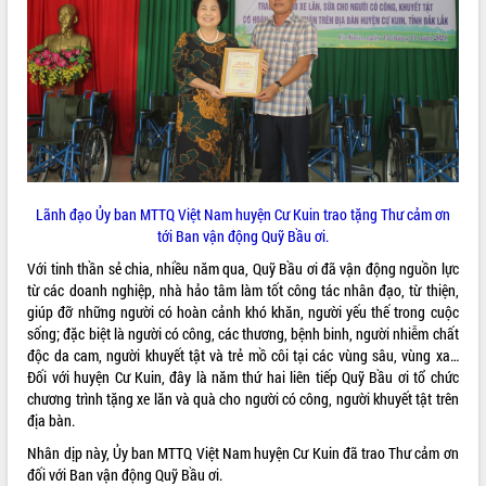
phát triển mới
Thường trực HĐND tỉnh Đắk Lắk gặp
mặt Đoàn chuyên gia y tế TP. Hồ Chí
Minh
THỐNG KÊ TRUY CẬP
Lễ truy điệu và an táng hài cốt liệt sĩ
tại Nghĩa trang Liệt sĩ xã Sơn Hòa
Hôm nay:
10432
Bàn giải pháp tháo gỡ khó khăn trong
Tất cả:
66096100
xuất khẩu sầu riêng và triển khai quy
định EUDR
Lãnh đạo Ủy ban MTTQ Việt Nam huyện Cư Kuin trao tặng Thư cảm ơn
tới Ban vận động Quỹ Bầu ơi.
Thứ trưởng Bộ Nông nghiệp và Môi
trường Nguyễn Hoàng Hiệp khảo sát
Với tinh thần sẻ chia, nhiều năm qua, Quỹ Bầu ơi đã vận động nguồn lực
vùng trồng và doanh nghiệp đóng gói
từ các doanh nghiệp, nhà hảo tâm làm tốt công tác nhân đạo, từ thiện,
sầu riêng tại Đắk Lắk
giúp đỡ những người có hoàn cảnh khó khăn, người yếu thế trong cuộc
Trình diễn nghệ thuật chế biến các
sống; đặc biệt là người có công, các thương, bệnh binh, người nhiễm chất
món ăn từ sầu riêng
độc da cam, người khuyết tật và trẻ mồ côi tại các vùng sâu, vùng xa…
Đối với huyện Cư Kuin, đây là năm thứ hai liên tiếp Quỹ Bầu ơi tổ chức
Đắk Lắk công bố Quy hoạch và xúc
chương trình tặng xe lăn và quà cho người có công, người khuyết tật trên
tiến đầu tư tỉnh
địa bàn.
Ngành cá ngừ Đắk Lắk chủ động thích
ứng để giữ vững thị trường xuất khẩu
Nhân dịp này, Ủy ban MTTQ Việt Nam huyện Cư Kuin đã trao Thư cảm ơn
đối với Ban vận động Quỹ Bầu ơi.
Diễn đàn Kinh tế tư nhân Việt Nam đột