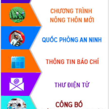
Hòn Yến phát triển du lịch gắn với bảo
tồn biển
Lấy ý kiến điều chỉnh Quy hoạch tỉnh
Đắk Lắk thời kỳ 2021-2030, tầm nhìn
đến năm 2050
Phát động chiến dịch 30 ngày đêm
giải phóng mặt bằng Tuyến đường bộ
ven biển
Đắk Lắk nỗ lực thúc đẩy tăng trưởng
kinh tế từ 10% trở lên trong Quý
II/2026
Đắk Lắk ký kết thỏa thuận hợp tác về
chuyển đổi số giai đoạn 2026 – 2030
với Tập đoàn Bưu chính Viễn thông
Việt Nam
Thứ trưởng Bộ Y tế làm việc với tỉnh
Đắk Lắk về phát triển nhân lực y tế
cho trạm y tế cấp xã
Du lịch Đắk Lắk nâng tầm trải nghiệm
du khách thông qua Hệ thống cơ sở dữ
liệu và Bản đồ số