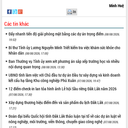
phá cơ chế - Hợp tác công tư
Minh Huệ
Đề án 06 tạo bước ngoặt đột phá trong
In
cải cách hành chính tỉnh Đắk Lắk
Các tin khác
Kết nối tour, đẩy mạnh chuyển đổi số
để phát triển du lịch Đắk Lắk
Đẩy nhanh tiến độ giải phóng mặt bằng các dự án trọng điểm
(08/08/2026,
Khởi động Dự án Đầu tư xây dựng hạ
19:53)
tầng kỹ thuật Cụm công nghiệp Tân
Tiến
Bí thư Tỉnh ủy Lương Nguyễn Minh Triết kiểm tra việc khám sức khỏe cho
Nhân dân
(08/08/2026, 17:05)
Gặp mặt các cơ quan báo chí nhân Kỷ
niệm 101 năm Ngày Báo chí Cách
Ban Thường vụ Tỉnh ủy xem xét phương án sắp xếp trường học và nhiều
mạng Việt Nam
nội dung quan trọng
(08/08/2026, 13:30)
Đắk Lắk sơ kết 4 năm triển khai thực
UBND tỉnh làm việc với Chủ đầu tư dự án Đầu tư xây dựng và kinh doanh
hiện Đề án 06 của Chính phủ
kết cấu hạ tầng Khu công nghiệp Phú Xuân
(07/08/2026, 19:47)
Họp báo thông tin về Hội nghị Công bố
12 điểm check-in lan tỏa hình ảnh Lễ hội Sầu riêng Đắk Lắk năm 2026
Quy hoạch và Xúc tiến đầu tư tỉnh Đắk
(07/08/2026, 17:30)
Lắk
Xây dựng thương hiệu điểm đến và sản phẩm du lịch Đắk Lắk
(07/08/2026,
Khơi thông điểm nghẽn, đẩy nhanh
17:21)
giải ngân vốn khắc phục thiên tai
Đoàn đại biểu Quốc hội tỉnh Đắk Lắk thảo luận tại tổ về các dự án luật về
HĐND tỉnh thông qua điều chỉnh Quy
nông nghiệp, môi trường, viễn thông, chuyển giao công nghệ
(07/08/2026,
hoạch tỉnh thời kỳ 2021-2030
17:12)