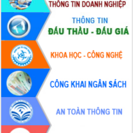
Tập huấn ứng dụng trí tuệ nhân tạo (AI)
trong thương mại điện tử năm 2026
Đoàn đại biểu Quốc hội tỉnh Đắk Lắk
trao đổi thông tin trước Kỳ họp thứ
nhất, Quốc hội khóa XVI
Quyết liệt cải cách hành chính, khơi
thông nguồn lực phát triển
Nâng cao hiệu lực, hiệu quả HĐND
tỉnh thông qua hiện đại hóa hành chính
Xã Ea Phê gắn cải cách hành chính với
chuyển đổi số
Phó Chủ tịch Thường trực UBND tỉnh
Hồ Thị Nguyên Thảo làm việc tại Trung
tâm Phục vụ hành chính công xã Ea
Phê
Xây dựng nền hành chính số đồng
hành cùng nông dân dân, doanh nghiệp
Giai đoạn 2026-2030, Đắk Lắk phấn
đấu có 77% xã đạt chuẩn nông thôn
mới