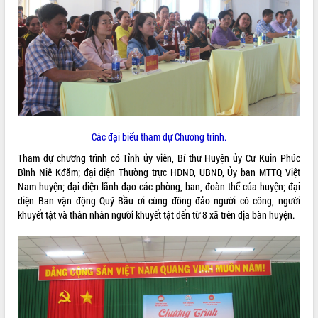
ĐIỂM TIN VĂN BẢN
QUY HOẠCH - KẾ HOẠCH
Các đại biểu tham dự Chương trình.
Tham dự chương trình có Tỉnh ủy viên, Bí thư Huyện ủy Cư Kuin Phúc
Bình Niê Kđăm; đại diện Thường trực HĐND, UBND, Ủy ban MTTQ Việt
Nam huyện; đại diện lãnh đạo các phòng, ban, đoàn thể của huyện; đại
diện Ban vận động Quỹ Bầu ơi cùng đông đảo người có công, người
khuyết tật và thân nhân người khuyết tật đến từ 8 xã trên địa bàn huyện.