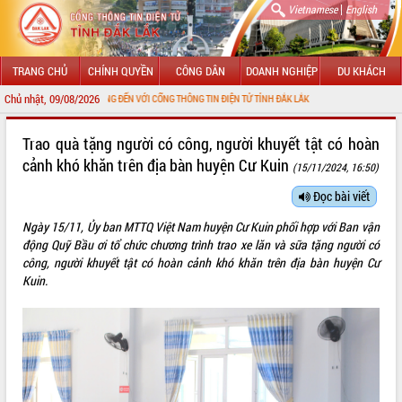
|
Vietnamese
English
TRANG CHỦ
CHÍNH QUYỀN
CÔNG DÂN
DOANH NGHIỆP
DU KHÁCH
Chủ nhật, 09/08/2026
CHÀO MỪNG ĐẾN VỚI CỔNG THÔNG TIN ĐIỆN TỬ TỈNH ĐẮK LẮK
GIỚI THIỆU
Trao quà tặng người có công, người khuyết tật có hoàn
cảnh khó khăn trên địa bàn huyện Cư Kuin
(15/11/2024, 16:50)
LÃNH ĐẠO UBND TỈNH
Đọc bài viết
TIN TỨC SỰ KIỆN
Ngày 15/11, Ủy ban MTTQ Việt Nam huyện Cư Kuin phối hợp với Ban vận
SỞ, BAN, NGÀNH
động Quỹ Bầu ơi tổ chức chương trình trao xe lăn và sữa tặng người có
công, người khuyết tật có hoàn cảnh khó khăn trên địa bàn huyện Cư
UBND CÁC XÃ, PHƯỜNG
Kuin.
THÔNG TIN CHỈ ĐẠO ĐIỀU HÀNH
HỆ THỐNG VĂN BẢN
VĂN BẢN HĐND TỈNH