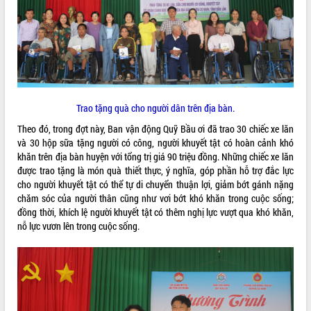
VIDEO
Loading the player...
Khám bệnh, cấp phát thuốc miễn phí
và tặng quà người dân xã Cư Pui
Hội nghị UBND tỉnh Đắk Lắk thường kỳ
Trao tặng quà cho người dân trên địa bàn.
tháng 7/2026
Theo đó, trong đợt này, Ban vận động Quỹ Bầu ơi đã trao 30 chiếc xe lăn
Lễ truy tặng danh hiệu “Bà Mẹ Việt
và 30 hộp sữa tặng người có công, người khuyết tật có hoàn cảnh khó
Nam Anh hùng” và trao Huân chương
khăn trên địa bàn huyện với tổng trị giá 90 triệu đồng. Những chiếc xe lăn
Lao động
được trao tặng là món quà thiết thực, ý nghĩa, góp phần hỗ trợ đắc lực
ALBUM ẢNH
UBND tỉnh Đắk Lắk triển khai nhiệm
cho người khuyết tật có thể tự di chuyển thuận lợi, giảm bớt gánh nặng
vụ 6 tháng cuối năm 2026
chăm sóc của người thân cũng như vơi bớt khó khăn trong cuộc sống;
Kỳ họp thứ Hai, Hội đồng nhân dân
đồng thời, khích lệ người khuyết tật có thêm nghị lực vượt qua khó khăn,
tỉnh khóa XI quyết nghị nhiều nội dung
nỗ lực vươn lên trong cuộc sống.
quan trọng
Bí thư Tỉnh ủy Lương Nguyễn Minh
Triết thăm, tặng quà người có công với
cách mạng
Rà soát, hoàn thiện hệ thống thiết chế
văn hóa, thể thao đáp ứng yêu cầu
LIÊN KẾT WEB