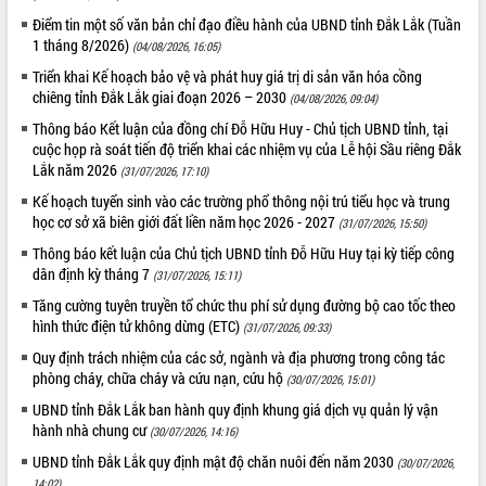
cải cách hành chính tỉnh Đắk Lắk
Điểm tin một số văn bản chỉ đạo điều hành của UBND tỉnh Đắk Lắk (Tuần
Kết nối tour, đẩy mạnh chuyển đổi số
1 tháng 8/2026)
(04/08/2026, 16:05)
để phát triển du lịch Đắk Lắk
Triển khai Kế hoạch bảo vệ và phát huy giá trị di sản văn hóa cồng
Khởi động Dự án Đầu tư xây dựng hạ
chiêng tỉnh Đắk Lắk giai đoạn 2026 – 2030
(04/08/2026, 09:04)
tầng kỹ thuật Cụm công nghiệp Tân
Thông báo Kết luận của đồng chí Đỗ Hữu Huy - Chủ tịch UBND tỉnh, tại
Tiến
cuộc họp rà soát tiến độ triển khai các nhiệm vụ của Lễ hội Sầu riêng Đắk
Gặp mặt các cơ quan báo chí nhân Kỷ
Lắk năm 2026
(31/07/2026, 17:10)
niệm 101 năm Ngày Báo chí Cách
mạng Việt Nam
Kế hoạch tuyển sinh vào các trường phổ thông nội trú tiểu học và trung
học cơ sở xã biên giới đất liền năm học 2026 - 2027
(31/07/2026, 15:50)
Đắk Lắk sơ kết 4 năm triển khai thực
hiện Đề án 06 của Chính phủ
Thông báo kết luận của Chủ tịch UBND tỉnh Đỗ Hữu Huy tại kỳ tiếp công
dân định kỳ tháng 7
Họp báo thông tin về Hội nghị Công bố
(31/07/2026, 15:11)
Quy hoạch và Xúc tiến đầu tư tỉnh Đắk
Tăng cường tuyên truyền tổ chức thu phí sử dụng đường bộ cao tốc theo
Lắk
hình thức điện tử không dừng (ETC)
(31/07/2026, 09:33)
Khơi thông điểm nghẽn, đẩy nhanh
Quy định trách nhiệm của các sở, ngành và địa phương trong công tác
giải ngân vốn khắc phục thiên tai
phòng cháy, chữa cháy và cứu nạn, cứu hộ
(30/07/2026, 15:01)
HĐND tỉnh thông qua điều chỉnh Quy
UBND tỉnh Đắk Lắk ban hành quy định khung giá dịch vụ quản lý vận
hoạch tỉnh thời kỳ 2021-2030
hành nhà chung cư
(30/07/2026, 14:16)
Hội thảo góp ý hồ sơ điều chỉnh quy
UBND tỉnh Đắk Lắk quy định mật độ chăn nuôi đến năm 2030
(30/07/2026,
hoạch tỉnh Đắk Lắk thời kỳ 2021-2030,
14:02)