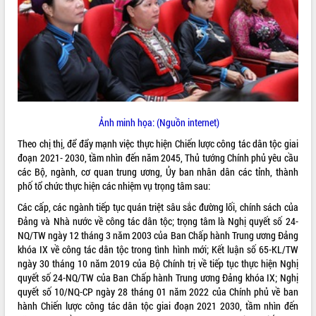
ĐIỂM TIN VĂN BẢN
QUY HOẠCH - KẾ HOẠCH
Ảnh minh họa: (Nguồn internet)
Theo chị thị, để đẩy mạnh việc thực hiện Chiến lược công tác dân tộc giai
đoạn 2021- 2030, tầm nhìn đến năm 2045, Thủ tướng Chính phủ yêu cầu
các Bộ, ngành, cơ quan trung ương, Ủy ban nhân dân các tỉnh, thành
phố tổ chức thực hiện các nhiệm vụ trọng tâm sau:
Các cấp, các ngành tiếp tục quán triệt sâu sắc đường lối, chính sách của
Đảng và Nhà nước về công tác dân tộc; trọng tâm là Nghị quyết số 24-
NQ/TW ngày 12 tháng 3 năm 2003 của Ban Chấp hành Trung ương Đảng
khóa IX về công tác dân tộc trong tình hình mới; Kết luận số 65-KL/TW
ngày 30 tháng 10 năm 2019 của Bộ Chính trị về tiếp tục thực hiện Nghị
quyết số 24-NQ/TW của Ban Chấp hành Trung ương Đảng khóa IX; Nghị
quyết số 10/NQ-CP ngày 28 tháng 01 năm 2022 của Chính phủ về ban
hành Chiến lược công tác dân tộc giai đoạn 2021 2030, tầm nhìn đến