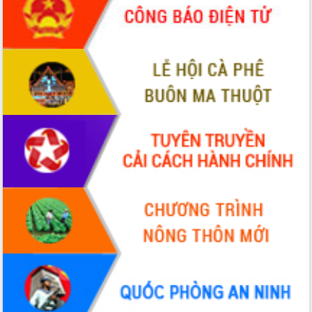
tại Trung tâm Phục vụ hành chính
công tỉnh
Đắk Lắk: Tôn vinh 46 giải pháp tại Hội
thi Sáng tạo Kỹ thuật 2024 - 2025
Đắk Lắk rà soát, điều chỉnh Đề án 190
về phát triển nuôi trồng thủy sản
Phó Chủ tịch UBND tỉnh Đắk Lắk
Trương Công Thái kiểm tra thực địa
Dự án cao tốc Khánh Hòa - Buôn Ma
Thuột
Định vị cà phê Việt Nam như một “di
sản sống” trong dòng chảy toàn cầu
Xây dựng nông thôn mới: Nâng cao đời
sống người dân từ những mô hình thiết
thực
Quyết liệt tháo gỡ vướng mắc, đẩy
nhanh tiến độ các dự án trọng điểm
trong Khu kinh tế Nam Phú Yên
Hòn Yến phát triển du lịch gắn với bảo
tồn biển