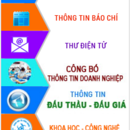
Lấy ý kiến điều chỉnh Quy hoạch tỉnh
Đắk Lắk thời kỳ 2021-2030, tầm nhìn
đến năm 2050
Phát động chiến dịch 30 ngày đêm
giải phóng mặt bằng Tuyến đường bộ
ven biển
Đắk Lắk nỗ lực thúc đẩy tăng trưởng
kinh tế từ 10% trở lên trong Quý
II/2026
Đắk Lắk ký kết thỏa thuận hợp tác về
chuyển đổi số giai đoạn 2026 – 2030
với Tập đoàn Bưu chính Viễn thông
Việt Nam
Thứ trưởng Bộ Y tế làm việc với tỉnh
Đắk Lắk về phát triển nhân lực y tế
cho trạm y tế cấp xã
Du lịch Đắk Lắk nâng tầm trải nghiệm
du khách thông qua Hệ thống cơ sở dữ
liệu và Bản đồ số
Tập huấn ứng dụng trí tuệ nhân tạo (AI)
trong thương mại điện tử năm 2026