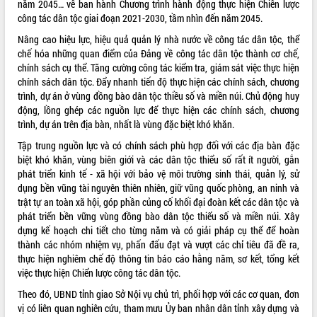
năm 2045… về ban hành Chương trình hành động thực hiện Chiến lược
công tác dân tộc giai đoạn 2021-2030, tầm nhìn đến năm 2045.
VIDEO
Nâng cao hiệu lực, hiệu quả quản lý nhà nước về công tác dân tộc, thể
Loading the player...
chế hóa những quan điểm của Đảng về công tác dân tộc thành cơ chế,
chính sách cụ thể. Tăng cường công tác kiểm tra, giám sát việc thực hiện
Hội nghị UBND tỉnh Đắk Lắk thường kỳ
chính sách dân tộc. Đẩy nhanh tiến độ thực hiện các chính sách, chương
tháng 7/2026
trình, dự án ở vùng đồng bào dân tộc thiều số và miền núi. Chủ động huy
Lễ truy tặng danh hiệu “Bà Mẹ Việt
động, lồng ghép các nguồn lực để thực hiện các chính sách, chương
Nam Anh hùng” và trao Huân chương
trình, dự án trên địa bàn, nhất là vùng đặc biệt khó khăn.
Lao động
Tập trung nguồn lực và có chính sách phù hợp đối với các địa bàn đặc
UBND tỉnh Đắk Lắk triển khai nhiệm
biệt khó khăn, vùng biên giới và các dân tộc thiểu số rất ít người, gắn
vụ 6 tháng cuối năm 2026
phát triển kinh tế - xã hội với bảo vệ môi trường sinh thái, quản lý, sử
ALBUM ẢNH
Kỳ họp thứ Hai, Hội đồng nhân dân
dụng bền vũng tài nguyên thiên nhiên, giữ vũng quốc phòng, an ninh và
tỉnh khóa XI quyết nghị nhiều nội dung
trật tự an toàn xã hội, góp phần củng cố khối đại đoàn kết các dân tộc và
quan trọng
phát triển bền vững vùng đồng bào dân tộc thiểu số và miền núi. Xây
Bí thư Tỉnh ủy Lương Nguyễn Minh
dựng kế hoạch chi tiết cho từng năm và có giải pháp cụ thể để hoàn
Triết thăm, tặng quà người có công với
thành các nhóm nhiệm vụ, phấn đấu đạt và vượt các chỉ tiêu đã đề ra,
cách mạng
thực hiện nghiêm chế độ thông tin báo cáo hằng năm, sơ kết, tổng kết
Rà soát, hoàn thiện hệ thống thiết chế
việc thực hiện Chiển lược công tác dân tộc.
văn hóa, thể thao đáp ứng yêu cầu
Theo đó, UBND tỉnh giao Sở Nội vụ chủ trì, phối hợp với các cơ quan, đơn
phát triển mới
vị có liên quan nghiên cứu, tham mưu Ủy ban nhân dân tỉnh xây dựng và
Thường trực HĐND tỉnh Đắk Lắk gặp
LIÊN KẾT WEB