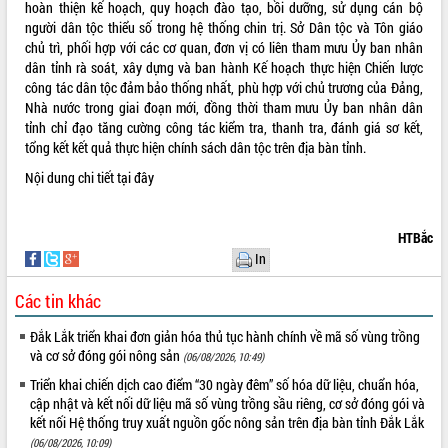
hoàn thiện kế hoạch, quy hoạch đào tạo, bồi dưỡng, sử dụng cán bộ
mặt Đoàn chuyên gia y tế TP. Hồ Chí
người dân tộc thiểu số trong hệ thống chin trị. Sở Dân tộc và Tôn giáo
Minh
chủ trì, phối hợp với các cơ quan, đơn vị có liên tham mưu Ủy ban nhân
Lễ truy điệu và an táng hài cốt liệt sĩ
dân tỉnh rà soát, xây dựng và ban hành Kế hoạch thực hiện Chiến lược
tại Nghĩa trang Liệt sĩ xã Sơn Hòa
công tác dân tộc đảm bảo thống nhất, phù hợp với chủ trương của Đảng,
THỐNG KÊ TRUY CẬP
Nhà nước trong giai đoạn mới, đồng thời tham mưu Ủy ban nhân dân
Bàn giải pháp tháo gỡ khó khăn trong
tỉnh chỉ đạo tăng cường công tác kiểm tra, thanh tra, đánh giá sơ kết,
xuất khẩu sầu riêng và triển khai quy
Hôm nay:
13390
tổng kết kết quả thực hiện chính sách dân tộc trên địa bàn tỉnh.
định EUDR
Tất cả:
66026130
Thứ trưởng Bộ Nông nghiệp và Môi
Nội dung chi tiết
tại đây
trường Nguyễn Hoàng Hiệp khảo sát
vùng trồng và doanh nghiệp đóng gói
sầu riêng tại Đắk Lắk
HTBắc
Trình diễn nghệ thuật chế biến các
In
món ăn từ sầu riêng
Các tin khác
Đắk Lắk công bố Quy hoạch và xúc
tiến đầu tư tỉnh
Đắk Lắk triển khai đơn giản hóa thủ tục hành chính về mã số vùng trồng
Ngành cá ngừ Đắk Lắk chủ động thích
và cơ sở đóng gói nông sản
(06/08/2026, 10:49)
ứng để giữ vững thị trường xuất khẩu
Triển khai chiến dịch cao điểm “30 ngày đêm” số hóa dữ liệu, chuẩn hóa,
Diễn đàn Kinh tế tư nhân Việt Nam đột
cập nhật và kết nối dữ liệu mã số vùng trồng sầu riêng, cơ sở đóng gói và
phá cơ chế - Hợp tác công tư
kết nối Hệ thống truy xuất nguồn gốc nông sản trên địa bàn tỉnh Đắk Lắk
Đề án 06 tạo bước ngoặt đột phá trong
(06/08/2026, 10:09)