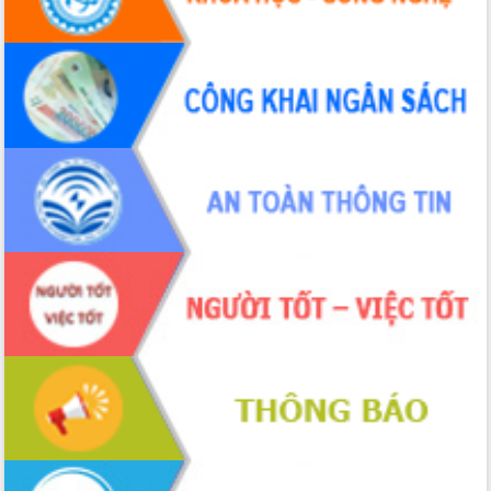
Đoàn đại biểu Quốc hội tỉnh Đắk Lắk
trao đổi thông tin trước Kỳ họp thứ
nhất, Quốc hội khóa XVI
Quyết liệt cải cách hành chính, khơi
thông nguồn lực phát triển
Nâng cao hiệu lực, hiệu quả HĐND
tỉnh thông qua hiện đại hóa hành chính
Xã Ea Phê gắn cải cách hành chính với
chuyển đổi số
Phó Chủ tịch Thường trực UBND tỉnh
Hồ Thị Nguyên Thảo làm việc tại Trung
tâm Phục vụ hành chính công xã Ea
Phê
Xây dựng nền hành chính số đồng
hành cùng nông dân dân, doanh nghiệp
Giai đoạn 2026-2030, Đắk Lắk phấn
đấu có 77% xã đạt chuẩn nông thôn
mới
Chuyển đổi số 'mở đường' cho nông
nghiệp Đắk Lắk tăng trưởng bứt phá