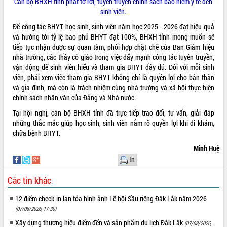
Cán bộ BHXH tỉnh phát tờ rơi, tuyên truyền chính sách bảo hiểm y tế đến
quan trọng
sinh viên.
Bí thư Tỉnh ủy Lương Nguyễn Minh
Để công tác BHYT học sinh, sinh viên năm học 2025 - 2026 đạt hiệu quả
Triết thăm, tặng quà người có công với
và hướng tới tỷ lệ bao phủ BHYT đạt 100%, BHXH tỉnh mong muốn sẽ
cách mạng
tiếp tục nhận được sự quan tâm, phối hợp chặt chẽ của Ban Giám hiệu
Rà soát, hoàn thiện hệ thống thiết chế
nhà trường, các thầy cô giáo trong việc đẩy mạnh công tác tuyên truyền,
văn hóa, thể thao đáp ứng yêu cầu
LIÊN KẾT WEB
vận động để sinh viên hiểu và tham gia BHYT đầy đủ. Đối với mỗi sinh
phát triển mới
viên, phải xem việc tham gia BHYT không chỉ là quyền lợi cho bản thân
và gia đình, mà còn là trách nhiệm cùng nhà trường và xã hội thực hiện
Thường trực HĐND tỉnh Đắk Lắk gặp
chính sách nhân văn của Đảng và Nhà nước.
mặt Đoàn chuyên gia y tế TP. Hồ Chí
Minh
Tại hội nghị, cán bộ BHXH tỉnh đã trực tiếp trao đổi, tư vấn, giải đáp
THỐNG KÊ TRUY CẬP
Lễ truy điệu và an táng hài cốt liệt sĩ
những thắc mắc giúp học sinh, sinh viên nắm rõ quyền lợi khi đi khám,
tại Nghĩa trang Liệt sĩ xã Sơn Hòa
Hôm nay:
6326
chữa bệnh BHYT.
Bàn giải pháp tháo gỡ khó khăn trong
Tất cả:
66051649
Minh Huệ
xuất khẩu sầu riêng và triển khai quy
In
định EUDR
Thứ trưởng Bộ Nông nghiệp và Môi
Các tin khác
trường Nguyễn Hoàng Hiệp khảo sát
vùng trồng và doanh nghiệp đóng gói
12 điểm check-in lan tỏa hình ảnh Lễ hội Sầu riêng Đắk Lắk năm 2026
sầu riêng tại Đắk Lắk
(07/08/2026, 17:30)
Trình diễn nghệ thuật chế biến các
Xây dựng thương hiệu điểm đến và sản phẩm du lịch Đắk Lắk
(07/08/2026,