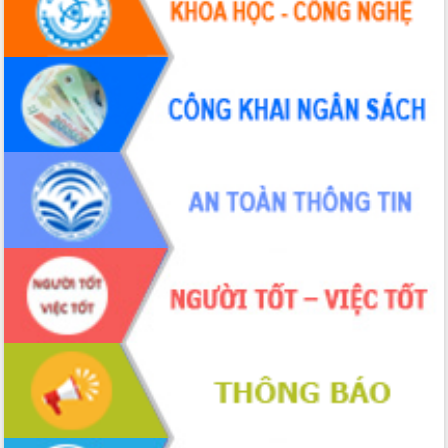
Thứ trưởng Bộ Y tế làm việc với tỉnh
Đắk Lắk về phát triển nhân lực y tế
cho trạm y tế cấp xã
Du lịch Đắk Lắk nâng tầm trải nghiệm
du khách thông qua Hệ thống cơ sở dữ
liệu và Bản đồ số
Tập huấn ứng dụng trí tuệ nhân tạo (AI)
trong thương mại điện tử năm 2026
Đoàn đại biểu Quốc hội tỉnh Đắk Lắk
trao đổi thông tin trước Kỳ họp thứ
nhất, Quốc hội khóa XVI
Quyết liệt cải cách hành chính, khơi
thông nguồn lực phát triển
Nâng cao hiệu lực, hiệu quả HĐND
tỉnh thông qua hiện đại hóa hành chính
Xã Ea Phê gắn cải cách hành chính với
chuyển đổi số
Phó Chủ tịch Thường trực UBND tỉnh
Hồ Thị Nguyên Thảo làm việc tại Trung
tâm Phục vụ hành chính công xã Ea
Phê