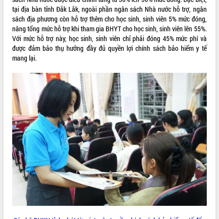
tại địa bàn tỉnh Đắk Lắk, ngoài phần ngân sách Nhà nước hỗ trợ, ngân
VIDEO
sách địa phương còn hỗ trợ thêm cho học sinh, sinh viên 5% mức đóng,
nâng tổng mức hỗ trợ khi tham gia BHYT cho học sinh, sinh viên lên 55%.
Với mức hỗ trợ này, học sinh, sinh viên chỉ phải đóng 45% mức phí và
được đảm bảo thụ hưởng đầy đủ quyền lợi chính sách bảo hiểm y tế
mang lại.
Khám bệnh, cấp phát thuốc miễn phí
và tặng quà người dân xã Cư Pui
Hội nghị UBND tỉnh Đắk Lắk thường kỳ
tháng 7/2026
Lễ truy tặng danh hiệu “Bà Mẹ Việt
Nam Anh hùng” và trao Huân chương
Lao động
ALBUM ẢNH
UBND tỉnh Đắk Lắk triển khai nhiệm
vụ 6 tháng cuối năm 2026
Kỳ họp thứ Hai, Hội đồng nhân dân
tỉnh khóa XI quyết nghị nhiều nội dung