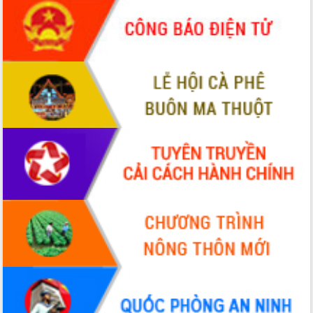
Hội thảo khoa học “Giải pháp thúc đẩy
phát triển nền kinh tế xanh tại tỉnh
Đắk Lắk”
Tăng cường giám sát, đôn đốc thực
hiện nhiệm vụ quản lý tài sản công
hàng tuần
Tháo gỡ những vướng mắc, đẩy mạnh
công tác cải cách thủ tục hành chính
tại Trung tâm Phục vụ hành chính
công tỉnh
Đắk Lắk: Tôn vinh 46 giải pháp tại Hội
thi Sáng tạo Kỹ thuật 2024 - 2025
Đắk Lắk rà soát, điều chỉnh Đề án 190
về phát triển nuôi trồng thủy sản
Phó Chủ tịch UBND tỉnh Đắk Lắk
Trương Công Thái kiểm tra thực địa
Dự án cao tốc Khánh Hòa - Buôn Ma
Thuột
Định vị cà phê Việt Nam như một “di
sản sống” trong dòng chảy toàn cầu