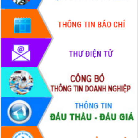
Xây dựng nông thôn mới: Nâng cao đời
sống người dân từ những mô hình thiết
thực
Quyết liệt tháo gỡ vướng mắc, đẩy
nhanh tiến độ các dự án trọng điểm
trong Khu kinh tế Nam Phú Yên
Hòn Yến phát triển du lịch gắn với bảo
tồn biển
Lấy ý kiến điều chỉnh Quy hoạch tỉnh
Đắk Lắk thời kỳ 2021-2030, tầm nhìn
đến năm 2050
Phát động chiến dịch 30 ngày đêm
giải phóng mặt bằng Tuyến đường bộ
ven biển
Đắk Lắk nỗ lực thúc đẩy tăng trưởng
kinh tế từ 10% trở lên trong Quý
II/2026
Đắk Lắk ký kết thỏa thuận hợp tác về
chuyển đổi số giai đoạn 2026 – 2030
với Tập đoàn Bưu chính Viễn thông
Việt Nam