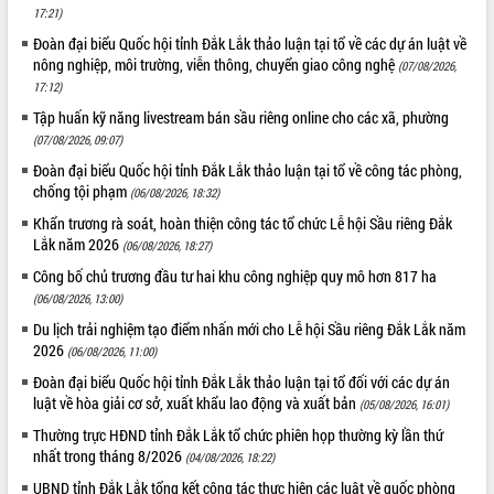
món ăn từ sầu riêng
17:21)
Đắk Lắk công bố Quy hoạch và xúc
Đoàn đại biểu Quốc hội tỉnh Đắk Lắk thảo luận tại tổ về các dự án luật về
tiến đầu tư tỉnh
nông nghiệp, môi trường, viễn thông, chuyển giao công nghệ
(07/08/2026,
Ngành cá ngừ Đắk Lắk chủ động thích
17:12)
ứng để giữ vững thị trường xuất khẩu
Tập huấn kỹ năng livestream bán sầu riêng online cho các xã, phường
Diễn đàn Kinh tế tư nhân Việt Nam đột
(07/08/2026, 09:07)
phá cơ chế - Hợp tác công tư
Đoàn đại biểu Quốc hội tỉnh Đắk Lắk thảo luận tại tổ về công tác phòng,
Đề án 06 tạo bước ngoặt đột phá trong
chống tội phạm
(06/08/2026, 18:32)
cải cách hành chính tỉnh Đắk Lắk
Khẩn trương rà soát, hoàn thiện công tác tổ chức Lễ hội Sầu riêng Đắk
Kết nối tour, đẩy mạnh chuyển đổi số
Lắk năm 2026
(06/08/2026, 18:27)
để phát triển du lịch Đắk Lắk
Công bố chủ trương đầu tư hai khu công nghiệp quy mô hơn 817 ha
Khởi động Dự án Đầu tư xây dựng hạ
(06/08/2026, 13:00)
tầng kỹ thuật Cụm công nghiệp Tân
Tiến
Du lịch trải nghiệm tạo điểm nhấn mới cho Lễ hội Sầu riêng Đắk Lắk năm
2026
Gặp mặt các cơ quan báo chí nhân Kỷ
(06/08/2026, 11:00)
niệm 101 năm Ngày Báo chí Cách
Đoàn đại biểu Quốc hội tỉnh Đắk Lắk thảo luận tại tổ đối với các dự án
mạng Việt Nam
luật về hòa giải cơ sở, xuất khẩu lao động và xuất bản
(05/08/2026, 16:01)
Đắk Lắk sơ kết 4 năm triển khai thực
Thường trực HĐND tỉnh Đắk Lắk tổ chức phiên họp thường kỳ lần thứ
hiện Đề án 06 của Chính phủ
nhất trong tháng 8/2026
(04/08/2026, 18:22)
Họp báo thông tin về Hội nghị Công bố
UBND tỉnh Đắk Lắk tổng kết công tác thực hiện các luật về quốc phòng