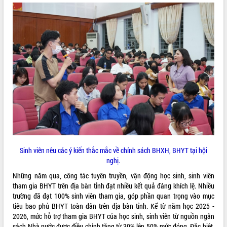
ĐIỂM TIN VĂN BẢN
QUY HOẠCH - KẾ HOẠCH
Sinh viên nêu các ý kiến thắc mắc về chính sách BHXH, BHYT tại hội
nghị.
Những năm qua, công tác tuyên truyền, vận động học sinh, sinh viên
tham gia BHYT trên địa bàn tỉnh đạt nhiều kết quả đáng khích lệ. Nhiều
trường đã đạt 100% sinh viên tham gia, góp phần quan trọng vào mục
tiêu bao phủ BHYT toàn dân trên địa bàn tỉnh. Kể từ năm học 2025 -
2026, mức hỗ trợ tham gia BHYT của học sinh, sinh viên từ nguồn ngân
sách Nhà nước được điều chỉnh tăng từ 30% lên 50% mức đóng. Đặc biệt,