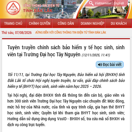
|
Vietnamese
English
TRANG CHỦ
CHÍNH QUYỀN
CÔNG DÂN
DOANH NGHIỆP
DU KHÁCH
Thứ sáu, 07/08/2026
CHÀO MỪNG ĐẾN VỚI CỔNG THÔNG TIN ĐIỆN TỬ TỈNH ĐẮK LẮK
GIỚI THIỆU
Tuyên truyền chính sách bảo hiểm y tế học sinh, sinh
viên tại Trường Đại học Tây Nguyên
(12/11/2025, 11:41)
LÃNH ĐẠO UBND TỈNH
Đọc bài viết
TIN TỨC SỰ KIỆN
Tối 11/11, tại Trường Đại học Tây Nguyên, Bảo hiểm xã hội (BHXH) tỉnh
SỞ, BAN, NGÀNH
Đắk Lắk tổ chức Hội nghị tuyên truyền, tư vấn, giải đáp chính sách bảo
hiểm y tế (BHYT) học sinh, sinh viên năm học 2025 – 2026.
UBND CÁC XÃ, PHƯỜNG
Tại hội nghị, đại diện BHXH tỉnh đã thông tin đến cán bộ, giáo viên và
hơn 300 sinh viên Trường Đại học Tây Nguyên các chuyên đề: Mức đóng,
THÔNG TIN CHỈ ĐẠO ĐIỀU HÀNH
mức hỗ trợ của Nhà nước, của tỉnh và quy trình cấp, gia hạn thẻ BHYT
học sinh, sinh viên; Quyền lợi khi tham gia BHYT học sinh, sinh viên;
HỆ THỐNG VĂN BẢN
Hướng dẫn sử dụng ứng dụng VssID - BHXH số, tra cứu mã số BHXH và
dịch vụ công trực tuyến.
VĂN BẢN HĐND TỈNH