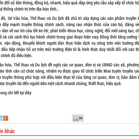
ển đổi số liên thông, đồng bộ, nhanh, hiệu quả đáp ứng yêu cầu sắp xếp tổ chức b
ệ thống chính trị trên địa bàn tỉnh…
 đó, Sở Văn hóa, Thể thao và Du lịch đã chủ trì xây dựng các sản phẩm truyền 
 đẩy mạnh truyền thông chính sách, nâng cao nhận thức của cán bộ, đảng vi
 dân về vai trò của Đề án 06; phát triển khoa học, công nghệ, đổi mới sáng tạo; c
số và cải cách thủ tục hành chính trong giai đoạn hiện nay. Đồng thời tăng cường 
ền, vận động, khuyến khích người dân thực hiện dịch vụ công trên môi trường điệ
 đấu tiếp nhận hồ sơ trên môi trường điện tử là hình thức duy nhất đối với các th
chính đủ điều kiện.
ăn hóa, Thể thao và Du lịch đề nghị các cơ quan, đơn vị và UBND các xã, phường
bàn tỉnh căn cứ chức năng, nhiệm vụ được giao tổ chức triển khai tuyên truyền cá
 truyền thông phù hợp với điều kiện thực tế của từng cơ quan, đơn vị; bảo đảm 
ược truyền tải đến người dân một cách nhanh chóng, thiết thực, hiệu quả.
ung chi tiết
tại đây
In
in khác