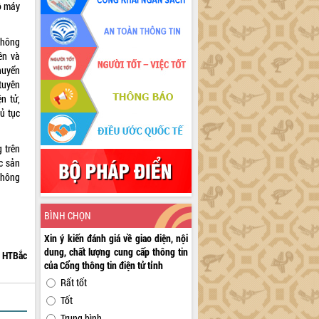
ộ máy
thông
ên và
huyển
tuyên
n tử,
ủ tục
 trên
c sản
thông
BÌNH CHỌN
Xin ý kiến đánh giá về giao diện, nội
dung, chất lượng cung cấp thông tin
HTBắc
của Cổng thông tin điện tử tỉnh
Rất tốt
Tốt
Trung bình