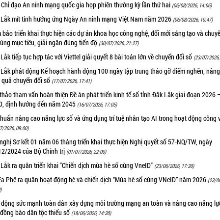
 Chỉ đạo An ninh mạng quốc gia họp phiên thường kỳ lần thứ hai
(06/08/2026, 14:06)
 Lắk mít tinh hưởng ứng Ngày An ninh mạng Việt Nam năm 2026
(06/08/2026, 10:47)
bảo triển khai thực hiện các dự án khoa học công nghệ, đổi mới sáng tạo và chuy
úng mục tiêu, giải ngân đúng tiến độ
(30/07/2026, 21:27)
Lắk tiếp tục hợp tác với Viettel giải quyết 8 bài toán lớn về chuyển đổi số
(23/07/2026,
 Lắk phát động Kế hoạch hành động 100 ngày tập trung tháo gỡ điểm nghẽn, nâng
u quả chuyển đổi số
(17/07/2026, 17:41)
thảo tham vấn hoàn thiện Đề án phát triển kinh tế số tỉnh Đắk Lắk giai đoạn 2026 
0, định hướng đến năm 2045
(16/07/2026, 17:05)
huấn nâng cao năng lực số và ứng dụng trí tuệ nhân tạo AI trong hoạt động công 
7/2026, 09:00)
nghị Sơ kết 01 năm 06 tháng triển khai thực hiện Nghị quyết số 57-NQ/TW, ngày
12/2024 của Bộ Chính trị
(01/07/2026, 22:00)
Lắk ra quân triển khai "Chiến dịch mùa hè số cùng VneID"
(23/06/2026, 17:30)
Ea Phê ra quân hoạt động hè và chiến dịch “Mùa hè số cùng VNeID” năm 2026
(23/0
)
 động sức mạnh toàn dân xây dựng môi trường mạng an toàn và nâng cao năng lự
 đồng bào dân tộc thiểu số
(18/06/2026, 14:30)