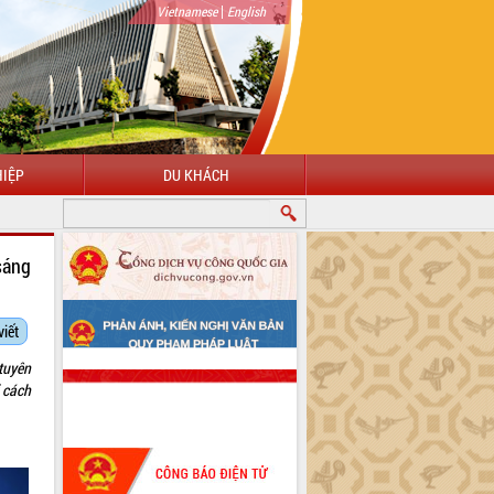
|
Vietnamese
English
IỆP
DU KHÁCH
sáng
viết
tuyên
i cách