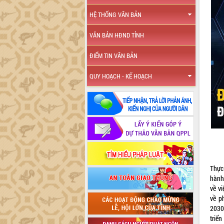
HỆ THỐNG VĂN BẢN
VĂN BẢN HĐND TỈNH
ĐIỂM TIN VĂN BẢN
QUY HOẠCH - KẾ HOẠCH
Thực
hành
về v
về p
2030
triể