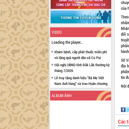
chuy
của h
Theo
nhằm
Nhân
VIDEO
đổi 
truy
Loading the player...
phấn
hành 
Khám bệnh, cấp phát thuốc miễn phí
và tặng quà người dân xã Cư Pui
Sở V
Hội nghị UBND tỉnh Đắk Lắk thường kỳ
địa 
tháng 7/2026
phẩm
tin đ
Lễ truy tặng danh hiệu “Bà Mẹ Việt
Nam Anh hùng” và trao Huân chương
Nội d
Lao động
ALBUM ẢNH
UBND tỉnh Đắk Lắk triển khai nhiệm
vụ 6 tháng cuối năm 2026
Kỳ họp thứ Hai, Hội đồng nhân dân
tỉnh khóa XI quyết nghị nhiều nội dung
Các t
quan trọng
Bí thư Tỉnh ủy Lương Nguyễn Minh