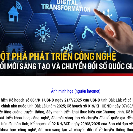
Ảnh minh họa (nguồn internet)
 hiện Kế hoạch số 004/KH-UBND ngày 21/7/2025 của UBND tỉnh Đắk Lắk về cải
 chính nhà nước tỉnh Đắk Lắk năm 2025; Kế hoạch số 019/KH-UBND ngày 07/08
iệc tăng cường truyền thông, đẩy mạnh triển khai thực hiện các Chương trình, Kế 
hát triển khoa học, công nghệ, đổi mới sáng tạo và chuyển đổi số quốc gia đế
 trên địa bàn tỉnh; Kế hoạch số 02-KH/BCĐ ngày 29/08/2025 của Ban chỉ đạo về
n khoa học, công nghệ, đổi mới sáng tạo và chuyển đổi số về truyền thông thú