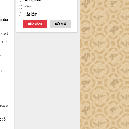
Kém
Rất kém
ển đổi
Bình chọn
Kết quả
 13:00)
 cao
–
vụ
6/2026,
c số