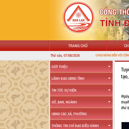
TRANG CHỦ
CH
Thứ sáu, 07/08/2026
CHÀO MỪNG ĐẾN VỚI CỔNG THÔNG TIN Đ
GIỚI THIỆU
Tuy
tạo
LÃNH ĐẠO UBND TỈNH
TIN TỨC SỰ KIỆN
Ngày
truyề
SỞ, BAN, NGÀNH
thủ t
UBND CÁC XÃ, PHƯỜNG
THÔNG TIN CHỈ ĐẠO ĐIỀU HÀNH