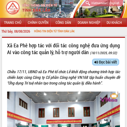
|
Vietnamese
English
TRANG CHỦ
CHÍNH QUYỀN
CÔNG DÂN
DOANH NGHIỆP
DU KHÁCH
Thứ bảy, 08/08/2026
 VỚI CỔNG THÔNG TIN ĐIỆN TỬ TỈNH ĐẮK LẮK
GIỚI THIỆU
Xã Ea Phê hợp tác với đối tác công nghệ đưa ứng dụng
AI vào công tác quản lý, hỗ trợ người dân
(18/11/2025, 09:32)
LÃNH ĐẠO UBND TỈNH
Đọc bài viết
TIN TỨC SỰ KIỆN
Chiều 17/11,
UBND
xã Ea Phê tổ chức Lễ khởi động chương trình hợp tác
SỞ, BAN, NGÀNH
chiến lược cùng Công ty Cổ phần Công nghệ VN168 tập huấn chuyên đề
“
Ứ
ng dụng Trí tuệ nhân tạo trong công tác quản lý, điều hành”.
UBND CÁC XÃ, PHƯỜNG
THÔNG TIN CHỈ ĐẠO ĐIỀU HÀNH
HỆ THỐNG VĂN BẢN
VĂN BẢN HĐND TỈNH