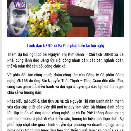
VIDEO
Không có file video nào để phát.
ALBUM ẢNH
Lãnh đạo UBND xã Ea Phê phát biểu tại hội nghị
Tham dự hội nghị có bà Nguyễn Thị Kim Oanh – Chủ tịch UBND xã Ea
Phê, cùng lãnh đạo Đảng ủy, Hội đồng nhân dân, các ban ngành đoàn
thể và toàn thể cán bộ, công chức xã.
Về phía đối tác công nghệ, đoàn công tác của Công ty Cổ phần Công
nghệ VN168 do ông Bùi Nguyễn Thái Thịnh – Tổng Giám đốc dẫn đầu,
cùng các giám đốc điều hành và đội ngũ chuyên gia đào tạo đã tham gia
LIÊN KẾT WEB
chia sẻ và hướng dẫn.
Phát biểu tại buổi lễ, Chủ tịch UBND xã Nguyễn Thị Kim Oanh nhấn mạnh
yêu cầu cấp thiết của việc đổi mới tư duy làm việc. Bà khẳng định công
tác tập huấn và ứng dụng công nghệ tại xã Ea Phê không được mang
THỐNG KÊ TRUY CẬP
tính hình thức mà phải đi vào chiều sâu, hướng tới hiệu quả thực chất. Sự
phối hợp chặt chẽ giữa chính quyền địa phương và doanh nghiệp công
Hôm nay:
552
nghệ ngay từ những bước đầu tiên cho thấy quyết tâm cao độ của xã Ea