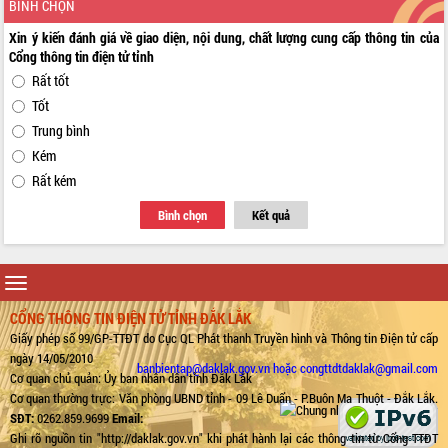
BÌNH CHỌN
Xin ý kiến đánh giá về giao diện, nội dung, chất lượng cung cấp thông tin của
Cổng thông tin điện tử tỉnh
Rất tốt
Tốt
Trung bình
Kém
Rất kém
Bình chọn
Kết quả
Toggle
navigation
CỔNG THÔNG TIN ĐIỆN TỬ TỈNH ĐẮK LẮK
Giấy phép số 99/GP-TTĐT do Cục QL Phát thanh Truyền hình và Thông tin Điện tử cấp
ngày 14/05/2010
banbientap@daklak.gov.vn hoặc congttdtdaklak@gmail.com
Cơ quan chủ quản: Ủy ban nhân dân tỉnh Đắk Lắk
Cơ quan thường trực: Văn phòng UBND tỉnh - 09 Lê Duẩn - P.Buôn Ma Thuột - Đắk Lắk.
SĐT:
0262.859.9699
Email:
Ghi rõ nguồn tin "http://daklak.gov.vn" khi phát hành lại các thông tin từ Cổng TTĐT