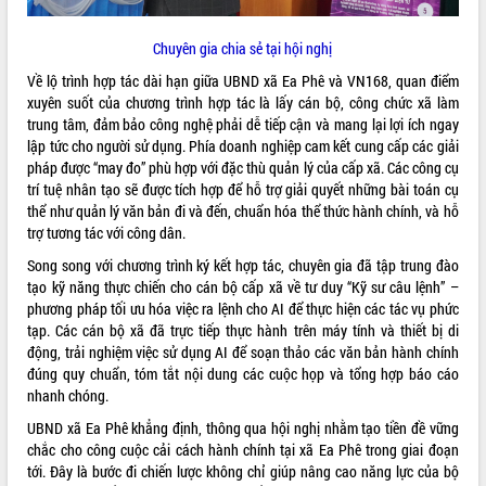
Chuyên gia chia sẻ tại hội nghị
Về lộ trình hợp tác dài hạn giữa UBND xã Ea Phê và VN168, quan điểm
xuyên suốt của chương trình hợp tác là lấy cán bộ, công chức xã làm
trung tâm, đảm bảo công nghệ phải dễ tiếp cận và mang lại lợi ích ngay
lập tức cho người sử dụng. Phía doanh nghiệp cam kết cung cấp các giải
pháp được “may đo” phù hợp với đặc thù quản lý của cấp xã. Các công cụ
trí tuệ nhân tạo sẽ được tích hợp để hỗ trợ giải quyết những bài toán cụ
thể như quản lý văn bản đi và đến, chuẩn hóa thể thức hành chính, và hỗ
trợ tương tác với công dân.
Song song với chương trình ký kết hợp tác, chuyên gia đã tập trung đào
tạo kỹ năng thực chiến cho cán bộ cấp xã về tư duy “Kỹ sư câu lệnh” –
phương pháp tối ưu hóa việc ra lệnh cho AI để thực hiện các tác vụ phức
tạp. Các cán bộ xã đã trực tiếp thực hành trên máy tính và thiết bị di
động, trải nghiệm việc sử dụng AI để soạn thảo các văn bản hành chính
đúng quy chuẩn, tóm tắt nội dung các cuộc họp và tổng hợp báo cáo
nhanh chóng.
UBND xã Ea Phê khẳng định, thông qua hội nghị nhằm tạo tiền đề vững
chắc cho công cuộc cải cách hành chính tại xã Ea Phê trong giai đoạn
tới. Đây là bước đi chiến lược không chỉ giúp nâng cao năng lực của bộ