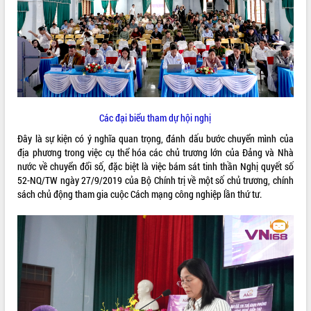
ĐIỂM TIN VĂN BẢN
QUY HOẠCH - KẾ HOẠCH
Các đại biểu tham dự hội nghị
Đây là sự kiện có ý nghĩa quan trọng, đánh dấu bước chuyển mình của
địa phương trong việc cụ thể hóa các chủ trương lớn của Đảng và Nhà
nước về chuyển đổi số, đặc biệt là việc bám sát tinh thần Nghị quyết số
52-NQ/TW ngày 27/9/2019 của Bộ Chính trị về một số chủ trương, chính
sách chủ động tham gia cuộc Cách mạng công nghiệp lần thứ tư.