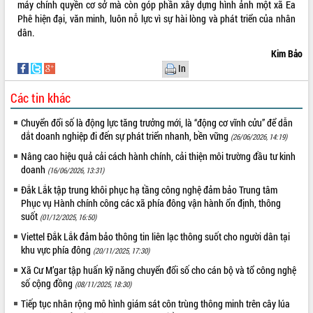
máy chính quyền cơ sở mà còn góp phần xây dựng hình ảnh một xã Ea
Phê hiện đại, văn minh, luôn nỗ lực vì sự hài lòng và phát triển của nhân
dân.
Kim Bảo
In
Các tin khác
Chuyển đổi số là động lực tăng trưởng mới, là “động cơ vĩnh cửu” để dẫn
dắt doanh nghiệp đi đến sự phát triển nhanh, bền vững
(26/06/2026, 14:19)
Nâng cao hiệu quả cải cách hành chính, cải thiện môi trường đầu tư kinh
doanh
(16/06/2026, 13:31)
Đắk Lắk tập trung khôi phục hạ tầng công nghệ đảm bảo Trung tâm
Phục vụ Hành chính công các xã phía đông vận hành ổn định, thông
suốt
(01/12/2025, 16:50)
Viettel Đắk Lắk đảm bảo thông tin liên lạc thông suốt cho người dân tại
khu vực phía đông
(20/11/2025, 17:30)
Xã Cư M’gar tập huấn kỹ năng chuyển đổi số cho cán bộ và tổ công nghệ
số cộng đồng
(08/11/2025, 18:30)
Tiếp tục nhân rộng mô hình giám sát côn trùng thông minh trên cây lúa