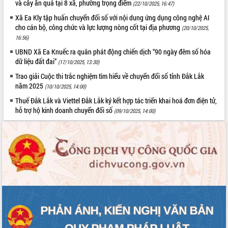
và cây ăn quả tại 8 xã, phường trọng điểm
(22/10/2025, 16:47)
Xã Ea Kly tập huấn chuyển đổi số với nội dung ứng dụng công nghệ AI
cho cán bộ, công chức và lực lượng nòng cốt tại địa phương
(20/10/2025,
16:56)
UBND Xã Ea Knuếc ra quân phát động chiến dịch “90 ngày đêm số hóa
dữ liệu đất đai”
(17/10/2025, 13:30)
Trao giải Cuộc thi trắc nghiệm tìm hiểu về chuyển đổi số tỉnh Đắk Lắk
năm 2025
(10/10/2025, 14:00)
Thuế Đắk Lắk và Viettel Đắk Lắk ký kết hợp tác triển khai hoá đơn điện tử,
hỗ trợ hộ kinh doanh chuyển đổi số
(09/10/2025, 14:00)