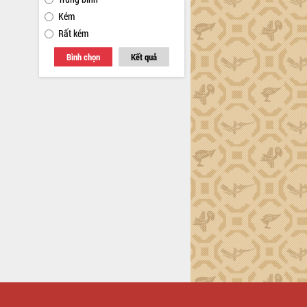
Kém
Rất kém
Bình chọn
Kết quả