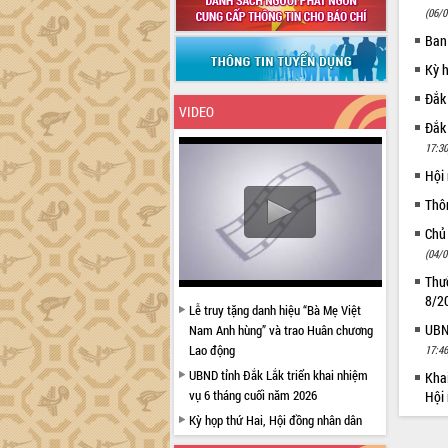
(06/0
Ban
Kỳ 
Đắk
VIDEO
Đắk
17:30
Hội
Thô
Chủ
(04/0
Thườ
8/2
Lễ truy tặng danh hiệu “Bà Mẹ Việt
UBND
Nam Anh hùng” và trao Huân chương
Lao động
17:46
UBND tỉnh Đắk Lắk triển khai nhiệm
Khai
vụ 6 tháng cuối năm 2026
Hội 
Kỳ họp thứ Hai, Hội đồng nhân dân
tỉnh khóa XI quyết nghị nhiều nội dung