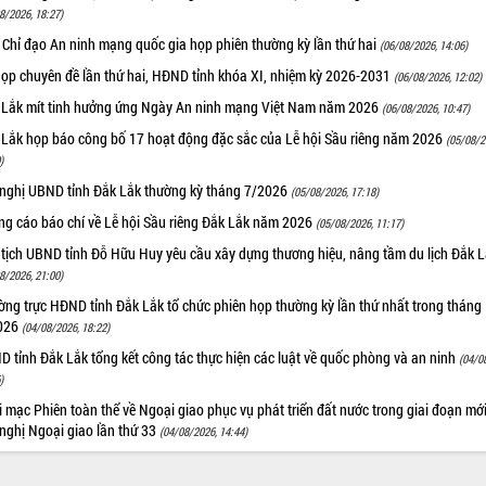
8/2026, 18:27)
 Chỉ đạo An ninh mạng quốc gia họp phiên thường kỳ lần thứ hai
(06/08/2026, 14:06)
họp chuyên đề lần thứ hai, HĐND tỉnh khóa XI, nhiệm kỳ 2026-2031
(06/08/2026, 12:02)
 Lắk mít tinh hưởng ứng Ngày An ninh mạng Việt Nam năm 2026
(06/08/2026, 10:47)
 Lắk họp báo công bố 17 hoạt động đặc sắc của Lễ hội Sầu riêng năm 2026
(05/08/2
)
 nghị UBND tỉnh Đắk Lắk thường kỳ tháng 7/2026
(05/08/2026, 17:18)
ng cáo báo chí về Lễ hội Sầu riêng Đắk Lắk năm 2026
(05/08/2026, 11:17)
 tịch UBND tỉnh Đỗ Hữu Huy yêu cầu xây dựng thương hiệu, nâng tầm du lịch Đắk 
8/2026, 21:00)
ng trực HĐND tỉnh Đắk Lắk tổ chức phiên họp thường kỳ lần thứ nhất trong tháng
026
(04/08/2026, 18:22)
 tỉnh Đắk Lắk tổng kết công tác thực hiện các luật về quốc phòng và an ninh
(04/0
)
 mạc Phiên toàn thể về Ngoại giao phục vụ phát triển đất nước trong giai đoạn mới
nghị Ngoại giao lần thứ 33
(04/08/2026, 14:44)