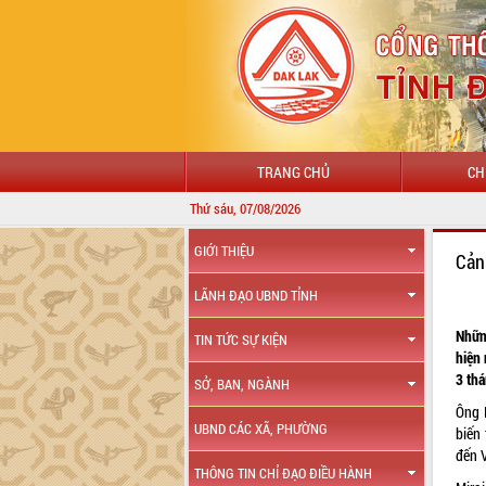
TRANG CHỦ
CH
Thứ sáu, 07/08/2026
GIỚI THIỆU
Cản
LÃNH ĐẠO UBND TỈNH
Những
TIN TỨC SỰ KIỆN
hiện 
3 thá
SỞ, BAN, NGÀNH
Ông 
UBND CÁC XÃ, PHƯỜNG
biến
đến 
THÔNG TIN CHỈ ĐẠO ĐIỀU HÀNH