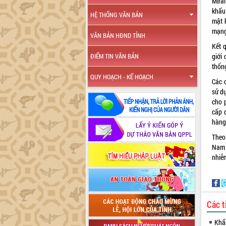
Mirai
khẩu
HỆ THỐNG VĂN BẢN
mật 
mạng
VĂN BẢN HĐND TỈNH
Kết 
giới
ĐIỂM TIN VĂN BẢN
thốn
QUY HOẠCH - KẾ HOẠCH
Các 
sử dụ
cho 
cấp 
hàng 
Theo 
Nam t
nhiễ
Các t
Khẩn