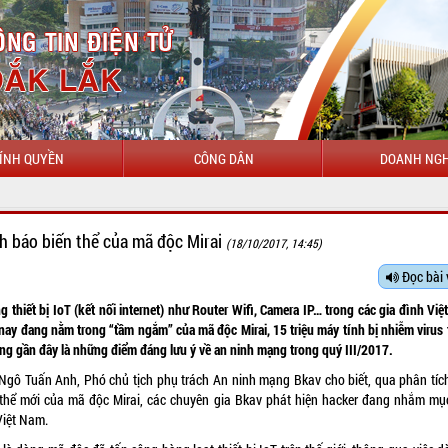
ÍNH QUYỀN
CÔNG DÂN
DOANH NGH
CHÀO MỪN
h báo biến thể của mã độc Mirai
(18/10/2017, 14:45)
Đọc bài 
 thiết bị IoT (kết nối internet) như Router Wifi, Camera IP… trong các gia đình Vi
nay đang nằm trong “tầm ngắm” của mã độc Mirai, 15 triệu máy tính bị nhiễm virus
ng gần đây là những điểm đáng lưu ý về an ninh mạng trong quý III/2017.
Ngô Tuấn Anh, Phó chủ tịch phụ trách An ninh mạng Bkav cho biết, qua phân tíc
 thể mới của mã độc Mirai, các chuyên gia Bkav phát hiện hacker đang nhắm mục
Việt Nam.