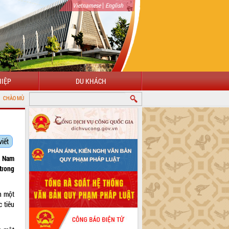
|
Vietnamese
English
IỆP
DU KHÁCH
G ĐẾN VỚI CỔNG THÔNG TIN ĐIỆN TỬ TỈNH ĐẮK LẮK
viết
ệt Nam
 trong
h một
 tiêu