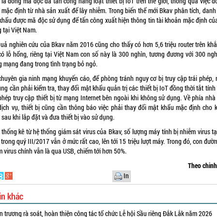
 là dòng mã độc đã tấn công hàng loạt thiết bị IoT trên thế giới, thông qua việc 
 mặc định từ nhà sản xuất để lây nhiễm. Trong biến thể mới Bkav phân tích, danh
khẩu được mã độc sử dụng để tấn công xuất hiện thông tin tài khoản mặc định củ
 tại Việt Nam.
quả nghiên cứu của Bkav năm 2016 cũng cho thấy có hơn 5,6 triệu router trên khắ
 có lỗ hổng, riêng tại Việt Nam con số này là 300 nghìn, tương đương với 300 ngh
g mạng đang trong tình trạng bỏ ngỏ.
chuyên gia ninh mạng khuyến cáo, để phòng tránh nguy cơ bị truy cập trái phép, 
ng cần phải kiểm tra, thay đổi mật khẩu quản trị các thiết bị IoT đồng thời tắt tín
phép truy cập thiết bị từ mạng Internet bên ngoài khi không sử dụng. Về phía nhà
dịch vụ, thiết bị cũng cần thông báo việc phải thay đổi mật khẩu mặc định cho 
sau khi lắp đặt và đưa thiết bị vào sử dụng.
thống kê từ hệ thống giám sát virus của Bkav, số lượng máy tính bị nhiễm virus tạ
rong quý III/2017 vẫn ở mức rất cao, lên tới 15 triệu lượt máy. Trong đó, con đườ
m virus chính vẫn là qua USB, chiếm tới hơn 50%.
Theo chin
In
in khác
 trương rà soát, hoàn thiện công tác tổ chức Lễ hội Sầu riêng Đắk Lắk năm 2026