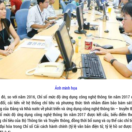
Ảnh minh họa
 đó, so với năm 2016, Chỉ số mức độ ứng dụng công nghệ thông tin năm 2017 
 đổi, cải tiến về hệ thống chỉ tiêu và phương thức tính nhằm đảm bảo bám sát
g của Đảng và Nhà nước về phát triển và ứng dụng công nghệ thông tin – truyền t
số mức độ ứng dụng công nghệ thông tin năm 2017 được kết cấu, biểu điểm th
 chỉ tiêu của Bộ Thông tin và Truyền thông, đồng thời bổ sung và cụ thể các chỉ t
đại hóa trong Chỉ số Cải cách hành chính (tỷ lệ văn bản điện tử, tỷ lệ hồ sơ được