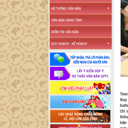
HỆ THỐNG VĂN BẢN
VĂN BẢN HĐND TỈNH
ĐIỂM TIN VĂN BẢN
QUY HOẠCH - KẾ HOẠCH
Theo
thay
hướn
Chỉ 
thống
hiện 