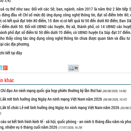
độ 3,4).
quả cụ thể như sau: Đối với các Sở, ban, ngành, năm 2017 là năm thứ 2 liên tiếp S
h đứng đầu về Chỉ số mức độ ứng dụng công nghệ thông tin, đạt số điểm trên 80; 
ị có kết quả đạt trên 80 điểm, 15 đơn vị có kết quả từ 50 đến dưới 80 điểm; Ban D
ố điểm dưới 50. Đối với UBND các huyện, thị xã, thành phố, có 14 UBND các huyện
thành phố đạt số điểm từ 50 đến dưới 70 điểm, có UBND huyện Ea Súp đạt 37 điểm.
cho thấy công tác ứng dụng công nghệ thông tin chưa được quan tâm và đầu tư
tại các địa phương.
hi tiết
tại đây
In
in khác
 Chỉ đạo An ninh mạng quốc gia họp phiên thường kỳ lần thứ hai
(06/08/2026, 14:06)
 Lắk mít tinh hưởng ứng Ngày An ninh mạng Việt Nam năm 2026
(06/08/2026, 10:47)
 Lắk tổ chức Lễ mít tinh hưởng ứng Ngày An ninh mạng Việt Nam năm 2026
(03/08/2
)
cáo sơ kết tình hình kinh tế - xã hội, quốc phòng - an ninh 6 tháng đầu năm và ph
ng, nhiệm vụ 6 tháng cuối năm 2026
(17/07/2026, 16:29)