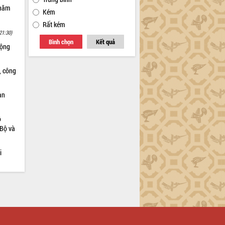
 năm
Kém
Rất kém
21:30)
Bình chọn
Kết quả
động
, công
an
ộ
 Bộ và
i