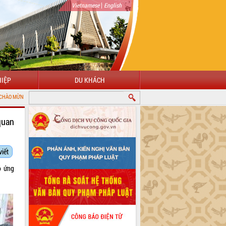
|
Vietnamese
English
IỆP
DU KHÁCH
ĐẾN VỚI CỔNG THÔNG TIN ĐIỆN TỬ TỈNH ĐẮK LẮK
quan
viết
ộ ứng