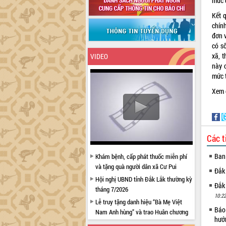
mức 
Kết 
chín
đơn v
có s
xã, 
VIDEO
này 
mức 
Xem c
Các t
Ban
Khám bệnh, cấp phát thuốc miễn phí
và tặng quà người dân xã Cư Pui
Đắk
Hội nghị UBND tỉnh Đắk Lắk thường kỳ
Đắk
tháng 7/2026
10:22
Lễ truy tặng danh hiệu “Bà Mẹ Việt
Báo 
Nam Anh hùng” và trao Huân chương
hướ
Lao động