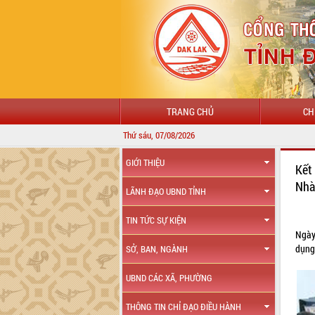
TRANG CHỦ
CH
Thứ sáu, 07/08/2026
GIỚI THIỆU
Kết
Nhà
LÃNH ĐẠO UBND TỈNH
TIN TỨC SỰ KIỆN
Ngày
dụng
SỞ, BAN, NGÀNH
UBND CÁC XÃ, PHƯỜNG
THÔNG TIN CHỈ ĐẠO ĐIỀU HÀNH