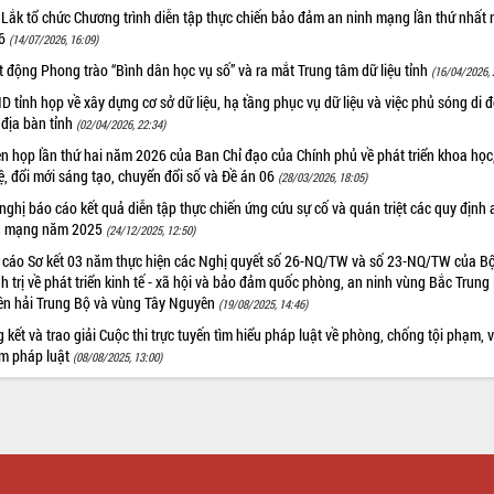
 Lắk tổ chức Chương trình diễn tập thực chiến bảo đảm an ninh mạng lần thứ nhất
26
(14/07/2026, 16:09)
 động Phong trào “Bình dân học vụ số” và ra mắt Trung tâm dữ liệu tỉnh
(16/04/2026, 
 tỉnh họp về xây dựng cơ sở dữ liệu, hạ tầng phục vụ dữ liệu và việc phủ sóng di 
 địa bàn tỉnh
(02/04/2026, 22:34)
n họp lần thứ hai năm 2026 của Ban Chỉ đạo của Chính phủ về phát triển khoa học
, đổi mới sáng tạo, chuyển đổi số và Đề án 06
(28/03/2026, 18:05)
nghị báo cáo kết quả diễn tập thực chiến ứng cứu sự cố và quán triệt các quy định 
h mạng năm 2025
(24/12/2025, 12:50)
 cáo Sơ kết 03 năm thực hiện các Nghị quyết số 26-NQ/TW và số 23-NQ/TW của B
h trị về phát triển kinh tế - xã hội và bảo đảm quốc phòng, an ninh vùng Bắc Trung
ên hải Trung Bộ và vùng Tây Nguyên
(19/08/2025, 14:46)
 kết và trao giải Cuộc thi trực tuyến tìm hiểu pháp luật về phòng, chống tội phạm, v
m pháp luật
(08/08/2025, 13:00)