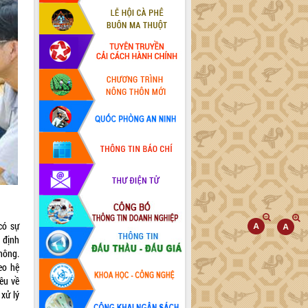
có sự
 định
hông.
eo hệ
iêu về
 xử lý