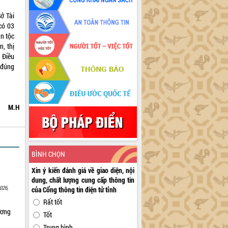
ở Tài
có 03
ân tộc
, thị
 Điều
 đúng
M.H
BÌNH CHỌN
Xin ý kiến đánh giá về giao diện, nội
dung, chất lượng cung cấp thông tin
026,
của Cổng thông tin điện tử tỉnh
Rất tốt
ương
Tốt
Trung bình