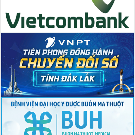
trưởng đạt 5,86% trong năm 2026
UBND tỉnh Đắk Lắk triển khai công tác
quốc phòng, quân sự địa phương năm
2026
Đắk Lắk tập trung toàn lực khắc phục
tồn tại IUU, sẵn sàng làm việc với
Đoàn thanh tra EC
Chủ tịch UBND tỉnh Tạ Anh Tuấn thăm,
chúc mừng các bệnh viện nhân Ngày
Thầy thuốc Việt Nam
Rộn ràng lễ hội truyền thống Sông
nước Đà Nông lần thứ I năm 2026
Kỳ họp Chuyên đề lần thứ Năm, HĐND
tỉnh Đắk Lắk thông qua các nghị quyết
quan trọng
Thống nhất danh sách giới thiệu ứng
cử đại biểu Quốc hội khoá XVI và đại
biểu HĐND tỉnh Đắk Lắk, nhiệm kỳ
2026-2031
Phát động hai phong trào thi đua quan