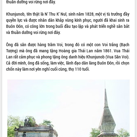
thuần dưỡng voi rừng nơi đây.
ĐIỂM TIN VĂN BẢN
Khunjunob, tên thật là N' Thu K' Nul, sinh năm 1828, một vị tù trưởng đầy
quyền lực và được nhân dân khắp vùng kính phục, người đã khai sinh ra
QUY HOẠCH - KẾ HOẠCH
Buôn Đôn, có công lớn trong buổi đầu tạo lập và phát triển nghề săn bắt
và thuần dưỡng voi rừng nơi đây.
Ông đã săn được hàng trăm Voi, trong đó có một con Voi trắng (Bạch
Tượng) mà ông đã mang tặng Hoàng gia Thái Lan năm 1861. Vua Thái
Lan rất cảm phục và phong tặng ông danh hiệu Khunjunob (Vua Săn Voi).
Cả đời mình, ông đã sống, làm việc, lãnh đạo dân làng Buôn Đôn, rồi chọn
chốn này làm nơi yên nghỉ cuối cùng, thọ 110 tuổi.