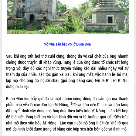
VIDEO
Mộ vua săn bắt Voi ở Buôn Đôn
Sau khi ông trút hơi thở cuối cùng, thông tin về cái chết của ông nhanh
chóng được truyền đi khắp vùng. Tang lễ của ông được tổ chức rất long
trọng với đầy đủ các nghi thức truyền thống kéo dài nhiều ngày với sự
Trailer Lễ hội Sầu riêng Đắk Lắk năm
tham dự của nhiều sắc tộc gần xa. Sau khi ông mất, việc hành lễ, bỏ mã,
2026
lập mộ cho ông do người cháu (gọi ông bằng cậu) tên là R' Leo K' Nul
Khám bệnh, cấp phát thuốc miễn phí
đứng ra lo liệu.
và tặng quà người dân xã Cư Pui
Hội nghị UBND tỉnh Đắk Lắk thường kỳ
Buôn Đôn lúc bấy giờ đã là một nhóm cộng đồng đa sắc tộc mà thành
tháng 7/2026
phần chủ yếu là các dân tộc M' Nông, Êđê và Lào nên R' Leo và dân làng
Lễ truy tặng danh hiệu “Bà Mẹ Việt
đã quyết định xây dựng mộ ông dựa theo kiến trúc M' Nông - Lào kết hợp
ALBUM ẢNH
Nam Anh hùng” và trao Huân chương
để thể hiện lòng biết ơn và tôn kính đối với vị tù trưởng quá cố. Kiến trúc
Lao động
nhà mồ theo văn hóa M' Nông - Lào của ngôi mộ ông thể hiện khá rõ qua
mô-típ hình khối được trang trí bằng các búp sen trên bốn góc và đỉnh mộ.
UBND tỉnh Đắk Lắk triển khai nhiệm
vụ 6 tháng cuối năm 2026