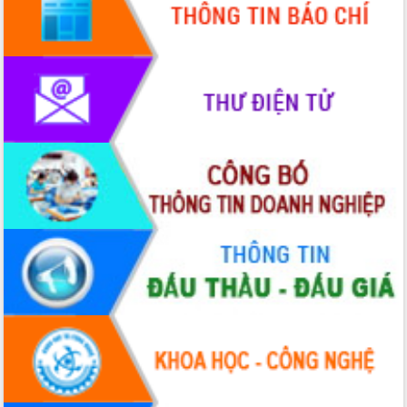
Định vị cà phê Việt Nam như một “di
sản sống” trong dòng chảy toàn cầu
Xây dựng nông thôn mới: Nâng cao đời
sống người dân từ những mô hình thiết
thực
Quyết liệt tháo gỡ vướng mắc, đẩy
nhanh tiến độ các dự án trọng điểm
trong Khu kinh tế Nam Phú Yên
Hòn Yến phát triển du lịch gắn với bảo
tồn biển
Lấy ý kiến điều chỉnh Quy hoạch tỉnh
Đắk Lắk thời kỳ 2021-2030, tầm nhìn
đến năm 2050
Phát động chiến dịch 30 ngày đêm
giải phóng mặt bằng Tuyến đường bộ
ven biển
Đắk Lắk nỗ lực thúc đẩy tăng trưởng
kinh tế từ 10% trở lên trong Quý
II/2026
Đắk Lắk ký kết thỏa thuận hợp tác về
chuyển đổi số giai đoạn 2026 – 2030