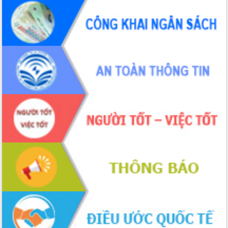
với Tập đoàn Bưu chính Viễn thông
Việt Nam
Thứ trưởng Bộ Y tế làm việc với tỉnh
Đắk Lắk về phát triển nhân lực y tế
cho trạm y tế cấp xã
Du lịch Đắk Lắk nâng tầm trải nghiệm
du khách thông qua Hệ thống cơ sở dữ
liệu và Bản đồ số
Tập huấn ứng dụng trí tuệ nhân tạo (AI)
trong thương mại điện tử năm 2026
Đoàn đại biểu Quốc hội tỉnh Đắk Lắk
trao đổi thông tin trước Kỳ họp thứ
nhất, Quốc hội khóa XVI
Quyết liệt cải cách hành chính, khơi
thông nguồn lực phát triển
Nâng cao hiệu lực, hiệu quả HĐND
tỉnh thông qua hiện đại hóa hành chính
Xã Ea Phê gắn cải cách hành chính với
chuyển đổi số
Phó Chủ tịch Thường trực UBND tỉnh