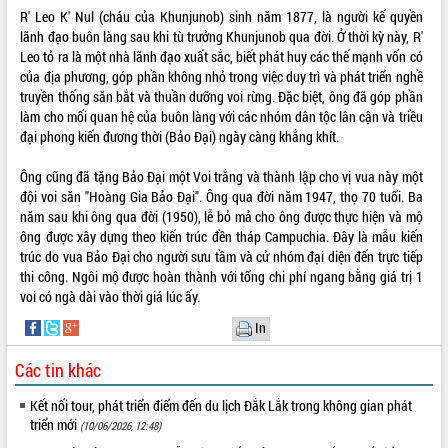
R' Leo K' Nul (cháu của Khunjunob) sinh năm 1877, là người kế quyền
Kỳ họp thứ Hai, Hội đồng nhân dân
lãnh đạo buôn làng sau khi tù trưởng Khunjunob qua đời. Ở thời kỳ này, R'
tỉnh khóa XI quyết nghị nhiều nội dung
Leo tỏ ra là một nhà lãnh đạo xuất sắc, biết phát huy các thế mạnh vốn có
quan trọng
của địa phương, góp phần không nhỏ trong việc duy trì và phát triển nghề
Bí thư Tỉnh ủy Lương Nguyễn Minh
truyền thống săn bắt và thuần dưỡng voi rừng. Đặc biệt, ông đã góp phần
Triết thăm, tặng quà người có công với
làm cho mối quan hệ của buôn làng với các nhóm dân tộc lân cận và triều
cách mạng
LIÊN KẾT WEB
đại phong kiến đương thời (Bảo Đại) ngày càng khắng khít.
Rà soát, hoàn thiện hệ thống thiết chế
văn hóa, thể thao đáp ứng yêu cầu
Ông cũng đã tặng Bảo Đại một Voi trắng và thành lập cho vị vua này một
phát triển mới
đội voi săn "Hoàng Gia Bảo Đại". Ông qua đời năm 1947, thọ 70 tuổi. Ba
năm sau khi ông qua đời (1950), lễ bỏ mả cho ông được thực hiện và mộ
Thường trực HĐND tỉnh Đắk Lắk gặp
THỐNG KÊ TRUY CẬP
ông được xây dựng theo kiến trúc đền tháp Campuchia. Đây là mẫu kiến
mặt Đoàn chuyên gia y tế TP. Hồ Chí
trúc do vua Bảo Đại cho người sưu tầm và cử nhóm đại diện đến trực tiếp
Minh
Hôm nay:
14777
thi công. Ngôi mộ được hoàn thành với tổng chi phí ngang bằng giá trị 1
Lễ truy điệu và an táng hài cốt liệt sĩ
Tất cả:
66127891
voi có ngà dài vào thời giá lúc ấy.
tại Nghĩa trang Liệt sĩ xã Sơn Hòa
In
Bàn giải pháp tháo gỡ khó khăn trong
xuất khẩu sầu riêng và triển khai quy
Các tin khác
định EUDR
Thứ trưởng Bộ Nông nghiệp và Môi
Kết nối tour, phát triển điểm đến du lịch Đắk Lắk trong không gian phát
trường Nguyễn Hoàng Hiệp khảo sát
triển mới
(10/06/2026, 12:48)
vùng trồng và doanh nghiệp đóng gói