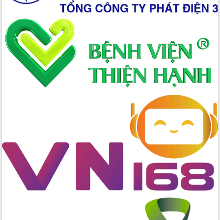
Chương trình “Gặp gỡ hữu nghị –
Friendship Meeting New Year 2026”
Bầu cử Quốc hội và HĐND: Cử tri Đắk
Lắk gửi gắm niềm tin, kỳ vọng vào lá
phiếu
Đắk Lắk sẵn sàng các điều kiện cho
Ngày hội bầu cử đại biểu Quốc hội
khóa XVI và HĐND các cấp nhiệm kỳ
2026-2031
Đảm bảo cuộc bầu cử đại biểu Quốc
hội và đại biểu HĐND các cấp diễn ra
an toàn, hiệu quả, đúng quy định
Thủ tướng Chính phủ Phạm Minh Chính
kiểm tra, chỉ đạo hoàn thành các dự
án cao tốc và thăm khu tái định cư tại
Đắk Lắk
Sôi nổi Hội đua ngựa truyền thống Gò
Thì Thùng mừng Xuân Bính Ngọ 2026
Lãnh đạo tỉnh dâng hương tưởng niệm
tại Đập Đồng Cam đầu Xuân Bính Ngọ
Ngành nông nghiệp phấn đấu tăng