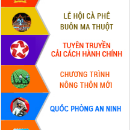
UBND tỉnh họp báo định kỳ tháng 4
năm 2026
Hội thảo khoa học “Giải pháp thúc đẩy
phát triển nền kinh tế xanh tại tỉnh
Đắk Lắk”
Tăng cường giám sát, đôn đốc thực
hiện nhiệm vụ quản lý tài sản công
hàng tuần
Tháo gỡ những vướng mắc, đẩy mạnh
công tác cải cách thủ tục hành chính
tại Trung tâm Phục vụ hành chính
công tỉnh
Đắk Lắk: Tôn vinh 46 giải pháp tại Hội
thi Sáng tạo Kỹ thuật 2024 - 2025
Đắk Lắk rà soát, điều chỉnh Đề án 190
về phát triển nuôi trồng thủy sản
Phó Chủ tịch UBND tỉnh Đắk Lắk
Trương Công Thái kiểm tra thực địa
Dự án cao tốc Khánh Hòa - Buôn Ma
Thuột