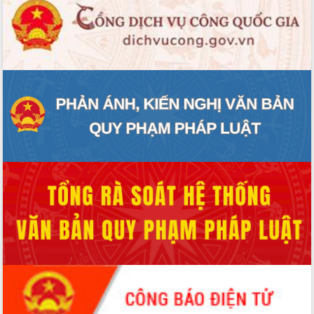
hiện Đề án 06 của Chính phủ
Họp báo thông tin về Hội nghị Công bố
Quy hoạch và Xúc tiến đầu tư tỉnh Đắk
Lắk
Khơi thông điểm nghẽn, đẩy nhanh
giải ngân vốn khắc phục thiên tai
HĐND tỉnh thông qua điều chỉnh Quy
hoạch tỉnh thời kỳ 2021-2030
Hội thảo góp ý hồ sơ điều chỉnh quy
hoạch tỉnh Đắk Lắk thời kỳ 2021-2030,
tầm nhìn đến năm 2050
Nâng cao hiệu quả hoạt động của các
doanh nghiệp nhà nước
Hội nghị triển khai kết nối mạng
truyền số liệu chuyên dùng phục vụ cơ
quan Đảng, Nhà nước
Lễ phát động chuỗi hoạt động chung
tay làm sạch môi trường
Xã Ea Kar bước chuyển mình trong
công tác cải cách hành chính mô hình
mới