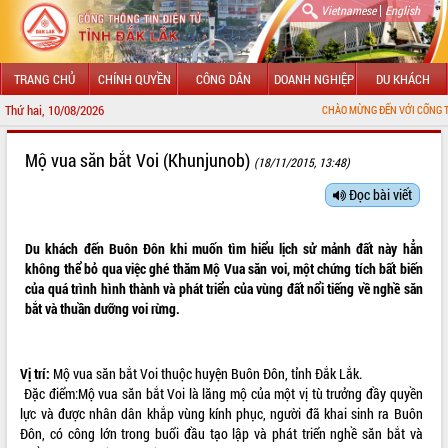
|
Vietnamese
English
TRANG CHỦ
CHÍNH QUYỀN
CÔNG DÂN
DOANH NGHIỆP
DU KHÁCH
Thứ hai, 10/08/2026
CHÀO MỪNG ĐẾN VỚI CỔNG THÔNG TIN ĐIỆN 
GIỚI THIỆU
Mộ vua săn bắt Voi (Khunjunob)
(18/11/2015, 13:48)
LÃNH ĐẠO UBND TỈNH
Đọc bài viết
TIN TỨC SỰ KIỆN
Du khách đến Buôn Đôn khi muốn tìm hiểu lịch sử mảnh đất này hẳn
không thể bỏ qua việc ghé thăm Mộ Vua săn voi, một chứng tích bất biến
SỞ, BAN, NGÀNH
của quá trình hình thành và phát triển của vùng đất nổi tiếng về nghề săn
bắt và thuần dưỡng voi rừng.
UBND CÁC XÃ, PHƯỜNG
THÔNG TIN CHỈ ĐẠO ĐIỀU HÀNH
Vị trí:
Mộ vua săn bắt Voi thuộc huyện Buôn Đôn, tỉnh Đắk Lắk.
Đặc điểm:Mộ vua săn bắt Voi là lăng mộ của một vị tù trưởng đầy quyền
HỆ THỐNG VĂN BẢN
lực và được nhân dân khắp vùng kính phục, người đã khai sinh ra Buôn
Đôn, có công lớn trong buổi đầu tạo lập và phát triển nghề săn bắt và
VĂN BẢN HĐND TỈNH