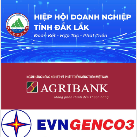
Tập huấn nâng cao năng lực triển khai
chuyển đổi số cho cán bộ, công chức
cấp xã
Đắk Lắk phát động hưởng ứng Ngày
Quyền của người tiêu dùng Việt Nam
2026
Đẩy mạnh cải cách hành chính, quyết
tâm đạt được mục tiêu tăng trưởng
hai con số trong năm 2026
Tổ chức trang trọng Lễ hội Đền thờ
Lương Văn Chánh năm 2026
Phó Bí thư Tỉnh ủy Đắk Lắk Đỗ Hữu
Huy giữ chức Bí thư Đảng ủy Ủy Ban
Nhân dân tỉnh
Bệnh án điện tử thúc đẩy chuyển đổi
số y tế tại Đắk Lắk
Chuyển đổi số thư viện: Mở rộng
không gian tri thức trong thời đại số
Đánh giá, rút kinh nghiệm công tác tổ
chức diễn tập trước ngày bầu cử