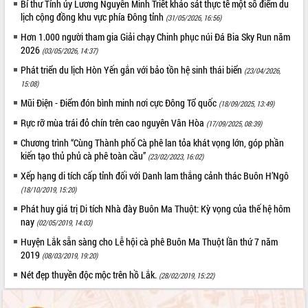
sầu riêng tại Đắk Lắk
Bí thư Tỉnh ủy Lương Nguyễn Minh Triết khảo sát thực tế một số điểm du
lịch cộng đồng khu vực phía Đông tỉnh
(31/05/2026, 16:56)
Trình diễn nghệ thuật chế biến các
món ăn từ sầu riêng
Hơn 1.000 người tham gia Giải chạy Chinh phục núi Đá Bia Sky Run năm
2026
Đắk Lắk công bố Quy hoạch và xúc
(03/05/2026, 14:37)
tiến đầu tư tỉnh
Phát triển du lịch Hòn Yến gắn với bảo tồn hệ sinh thái biển
(23/04/2026,
Ngành cá ngừ Đắk Lắk chủ động thích
15:08)
ứng để giữ vững thị trường xuất khẩu
Mũi Điện - Điểm đón bình minh nơi cực Đông Tổ quốc
(18/09/2025, 13:49)
Diễn đàn Kinh tế tư nhân Việt Nam đột
Rực rỡ mùa trái đỏ chín trên cao nguyên Vân Hòa
(17/09/2025, 08:39)
phá cơ chế - Hợp tác công tư
Chương trình “Cùng Thành phố Cà phê lan tỏa khát vọng lớn, góp phần
Đề án 06 tạo bước ngoặt đột phá trong
kiến tạo thủ phủ cà phê toàn cầu”
(23/02/2023, 16:02)
cải cách hành chính tỉnh Đắk Lắk
Kết nối tour, đẩy mạnh chuyển đổi số
Xếp hạng di tích cấp tỉnh đối với Danh lam thắng cảnh thác Buôn H’Ngô
để phát triển du lịch Đắk Lắk
(18/10/2019, 15:20)
Khởi động Dự án Đầu tư xây dựng hạ
Phát huy giá trị Di tích Nhà đày Buôn Ma Thuột: Kỳ vọng của thế hệ hôm
tầng kỹ thuật Cụm công nghiệp Tân
nay
(02/05/2019, 14:03)
Tiến
Huyện Lắk sẵn sàng cho Lễ hội cà phê Buôn Ma Thuột lần thứ 7 năm
Gặp mặt các cơ quan báo chí nhân Kỷ
2019
(08/03/2019, 19:20)
niệm 101 năm Ngày Báo chí Cách
Nét đẹp thuyền độc mộc trên hồ Lắk.
(28/02/2019, 15:22)
mạng Việt Nam
Đắk Lắk sơ kết 4 năm triển khai thực