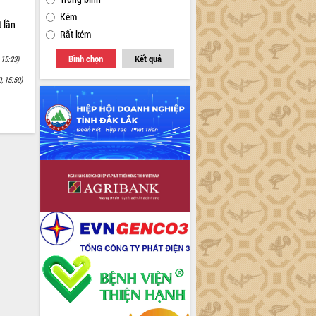
Kém
 lần
Rất kém
Bình chọn
Kết quả
 15:23)
, 15:50)