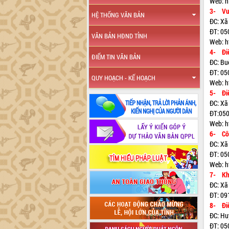
Web: h
3- Vư
HỆ THỐNG VĂN BẢN
ĐC: Xã
ĐT: 05
VĂN BẢN HĐND TỈNH
Web: h
4- Điể
ĐIỂM TIN VĂN BẢN
ĐC: Bu
ĐT: 05
QUY HOẠCH - KẾ HOẠCH
Web: ht
5- Điể
ĐC: Xã
ĐT:050
Web: h
6- Côn
ĐC: Xã
ĐT: 05
Web: h
7- Khu
ĐC: Xã
ĐT: 09
8- Điể
ĐC: Hu
ĐT: 05