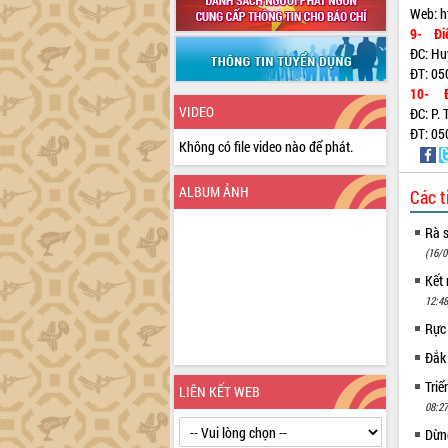
Web: h
9- Điể
ĐC: Hu
ĐT: 05
10- Đi
VIDEO
ĐC: P.
ĐT: 05
Không có file video nào để phát.
ALBUM ẢNH
Các t
Rà s
(16/0
Kết 
12:48
Rực
Đắk 
Tri
LIÊN KẾT WEB
08:27
Dừng