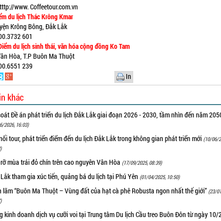
tttp://www. Coffeetour.com.vn
m du lịch Thác Krông Kmar
yện Krông Bông, Đắk Lắk
00.3732 601
ểm du lịch sinh thái, văn hóa cộng đồng Ko Tam
 Tân Hòa, T.P Buôn Ma Thuột
00.6551 239
In
in khác
oát Đề án phát triển du lịch Đắk Lắk giai đoạn 2026 - 2030, tầm nhìn đến năm 205
6/2026, 16:03)
nối tour, phát triển điểm đến du lịch Đắk Lắk trong không gian phát triển mới
(10/06/2
)
 rỡ mùa trái đỏ chín trên cao nguyên Vân Hòa
(17/09/2025, 08:39)
Lắk tham gia xúc tiến, quảng bá du lịch tại Phú Yên
(01/04/2025, 10:50)
ển lãm “Buôn Ma Thuột – Vùng đất của hạt cà phê Robusta ngon nhất thế giới”
(23/0
)
 kinh doanh dịch vụ cưỡi voi tại Trung tâm Du lịch Cầu treo Buôn Đôn từ ngày 10/