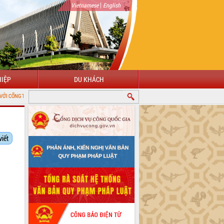
|
Vietnamese
English
IỆP
DU KHÁCH
G TIN ĐIỆN TỬ TỈNH ĐẮK LẮK
viết