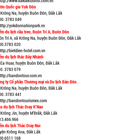
tttp://www.daklaktourist.com.vn
ờn Quốc gia Yok Đôn
 Krông Na, huyện Buôn Đôn, Đắk Lắk
00. 3783 049
tttp://yokdonnationpark.vn
m du lịch cầu treo, Buôn Trí A, Buôn Đôn
ôn Trí A, xã Krông Na, huyện Buôn Đôn, Đắk Lắk
00.3783 020
ttp://bietdien-hotel.com.vn
m du lịch thác Bảy Nhánh
 Ea Huar, huyện Buôn Đôn, Đắk Lắk
0. 3783 079
tttp://bandontour.com.vn
g ty Cổ phần Thương mại và Du lịch Bản Đôn
 Krông Na, huyện Buôn Đôn, Đắk Lắk
00. 3783 441
tttp://bandontourismex.com
 du lịch Thác Dray K’Nao
 Krông Jin, huyện M’Đrắk, Đắk Lắk
13.466.966
m du lịch Thác Dray Nur
yện Krông Ana, Đắk Lắk
00.6511 168