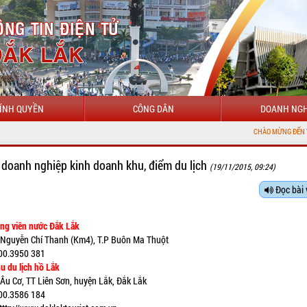
ÍNH QUYỀN
CÔNG DÂN
DOANH NGH
CHÀO MỪNG ĐẾN VỚI CỔNG THÔN
 doanh nghiệp kinh doanh khu, điểm du lịch
(19/11/2015, 09:24)
Đọc bài 
g viên nước Đắk Lắk
 Nguyễn Chí Thanh (Km4), T.P Buôn Ma Thuột
00.3950 381
 du lịch hồ Lắk
 Âu Cơ, TT Liên Sơn, huyện Lắk, Đắk Lắk
00.3586 184