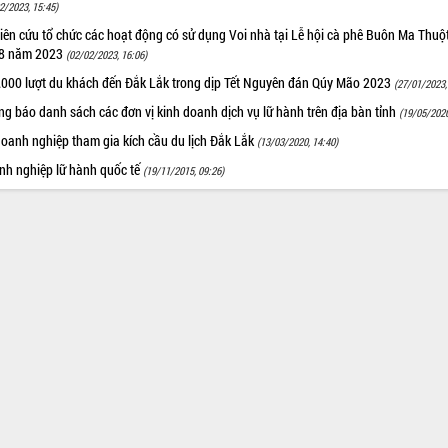
2/2023, 15:45)
ên cứu tổ chức các hoạt động có sử dụng Voi nhà tại Lễ hội cà phê Buôn Ma Thuột
 8 năm 2023
(02/02/2023, 16:06)
.000 lượt du khách đến Đắk Lắk trong dịp Tết Nguyên đán Qúy Mão 2023
(27/01/2023,
g báo danh sách các đơn vị kinh doanh dịch vụ lữ hành trên địa bàn tỉnh
(19/05/2020
doanh nghiệp tham gia kích cầu du lịch Đắk Lắk
(13/03/2020, 14:40)
nh nghiệp lữ hành quốc tế
(19/11/2015, 09:26)