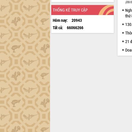
(09/0
THỐNG KÊ TRUY CẬP
Nghi
thứ
Hôm nay:
20943
130
Tất cả:
66066266
Thôn
21 
Doa