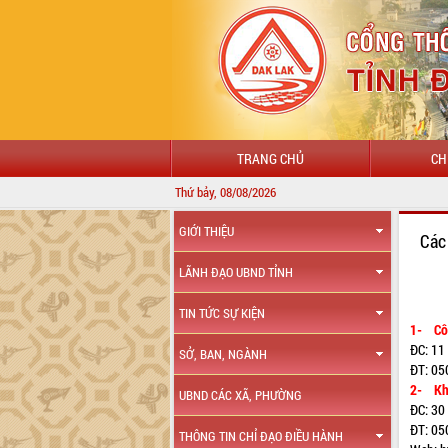
TRANG CHỦ
CH
Thứ bảy, 08/08/2026
GIỚI THIỆU
Các
LÃNH ĐẠO UBND TỈNH
TIN TỨC SỰ KIỆN
1- Côn
ĐC: 11
SỞ, BAN, NGÀNH
ĐT: 05
2- Khu
UBND CÁC XÃ, PHƯỜNG
ĐC: 30
ĐT: 05
THÔNG TIN CHỈ ĐẠO ĐIỀU HÀNH