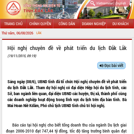
|
Vietnamese
English
TRANG CHỦ
CHÍNH QUYỀN
CÔNG DÂN
DOANH NGHIỆP
DU KHÁCH
Thứ năm, 06/08/2026
CHÀO MỪNG ĐẾN 
GIỚI THIỆU
Hội nghị chuyên đề về phát triển du lịch Đắk Lắk
(19/11/2015, 09:19)
LÃNH ĐẠO UBND TỈNH
Đọc bài viết
TIN TỨC SỰ KIỆN
SỞ, BAN, NGÀNH
Sáng ngày (08/6), UBND tỉnh đã tổ chức Hội nghị chuyên đề về phát triển
du lịch Đắk Lắk. Tham dự hội nghị có đại diện Hiệp hội du lịch tỉnh, các
UBND CÁC XÃ, PHƯỜNG
Sở, ban ngành liên quan, đại diện UBND các huyện, thị xã, thành phố cùng
các doanh nghiệp hoạt động trong lĩnh vực du lịch trên địa bàn tỉnh. Bà
Mai Hoan Niê Kdăm, Phó chủ tịch UBND tỉnh chủ trì hội nghị.
THÔNG TIN CHỈ ĐẠO ĐIỀU HÀNH
HỆ THỐNG VĂN BẢN
Báo cáo tại hội nghị cho biết tổng doanh thu của ngành Du lịch giai
VĂN BẢN HĐND TỈNH
đoạn 2006-2010 đạt 747,44 tỷ đồng, tốc độ tăng trưởng bình quân đạt