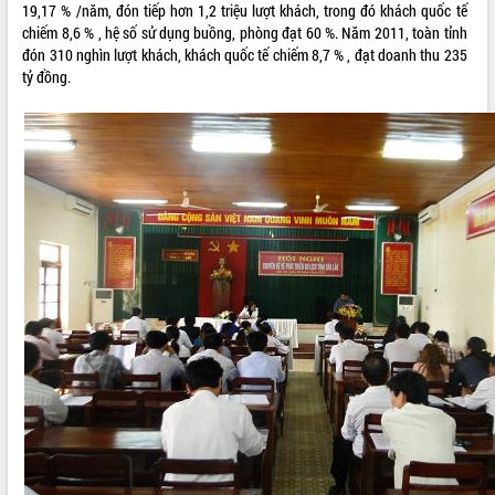
19,17 % /năm, đón tiếp hơn 1,2 triệu lượt khách, trong đó khách quốc tế
ĐIỂM TIN VĂN BẢN
chiếm 8,6 % , hệ số sử dụng buồng, phòng đạt 60 %. Năm 2011, toàn tỉnh
đón 310 nghìn lượt khách, khách quốc tế chiếm 8,7 % , đạt doanh thu 235
QUY HOẠCH - KẾ HOẠCH
tỷ đồng.