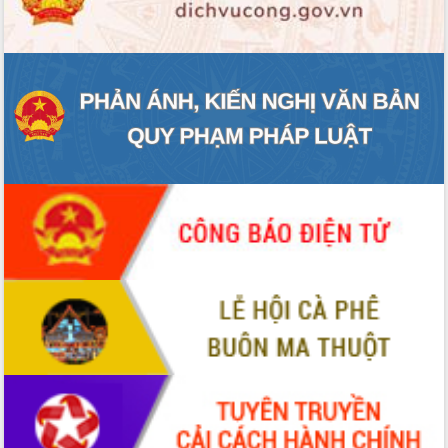
đến năm 2050
Phát động chiến dịch 30 ngày đêm
giải phóng mặt bằng Tuyến đường bộ
ven biển
Đắk Lắk nỗ lực thúc đẩy tăng trưởng
kinh tế từ 10% trở lên trong Quý
II/2026
Đắk Lắk ký kết thỏa thuận hợp tác về
chuyển đổi số giai đoạn 2026 – 2030
với Tập đoàn Bưu chính Viễn thông
Việt Nam
Thứ trưởng Bộ Y tế làm việc với tỉnh
Đắk Lắk về phát triển nhân lực y tế
cho trạm y tế cấp xã
Du lịch Đắk Lắk nâng tầm trải nghiệm
du khách thông qua Hệ thống cơ sở dữ
liệu và Bản đồ số
Tập huấn ứng dụng trí tuệ nhân tạo (AI)
trong thương mại điện tử năm 2026
Đoàn đại biểu Quốc hội tỉnh Đắk Lắk
trao đổi thông tin trước Kỳ họp thứ