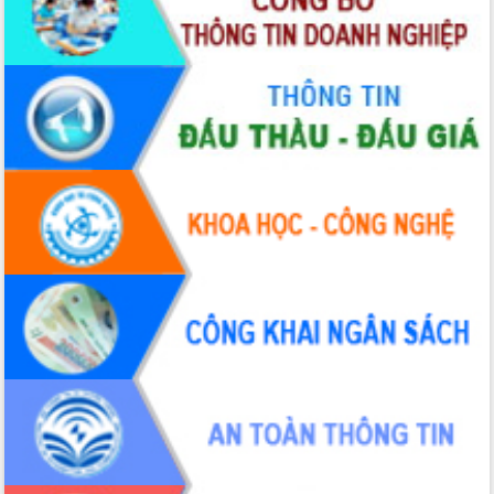
Ứng dụng sinh trắc học - Bước tiến
trong hành trình chuyển đổi số tại Đắk
Lắk
Đắk Lắk nâng cao hiệu quả công tác
Đảng từ Sổ tay đảng viên điện tử
Đắk Lắk đẩy mạnh nuôi biển công
nghệ, hướng tới phát triển thủy sản
bền vững
Tập huấn nâng cao năng lực triển khai
chuyển đổi số cho cán bộ, công chức
cấp xã
Đắk Lắk phát động hưởng ứng Ngày
Quyền của người tiêu dùng Việt Nam
2026
Đẩy mạnh cải cách hành chính, quyết
tâm đạt được mục tiêu tăng trưởng
hai con số trong năm 2026
Tổ chức trang trọng Lễ hội Đền thờ
Lương Văn Chánh năm 2026
Phó Bí thư Tỉnh ủy Đắk Lắk Đỗ Hữu