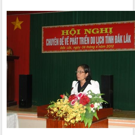
để phát triển du lịch Đắk Lắk
Khởi động Dự án Đầu tư xây dựng hạ
tầng kỹ thuật Cụm công nghiệp Tân
Tiến
Gặp mặt các cơ quan báo chí nhân Kỷ
niệm 101 năm Ngày Báo chí Cách
mạng Việt Nam
Đắk Lắk sơ kết 4 năm triển khai thực
hiện Đề án 06 của Chính phủ
Họp báo thông tin về Hội nghị Công bố
Quy hoạch và Xúc tiến đầu tư tỉnh Đắk
Lắk
Khơi thông điểm nghẽn, đẩy nhanh
giải ngân vốn khắc phục thiên tai
HĐND tỉnh thông qua điều chỉnh Quy
hoạch tỉnh thời kỳ 2021-2030
Hội thảo góp ý hồ sơ điều chỉnh quy
hoạch tỉnh Đắk Lắk thời kỳ 2021-2030,
tầm nhìn đến năm 2050
Nâng cao hiệu quả hoạt động của các