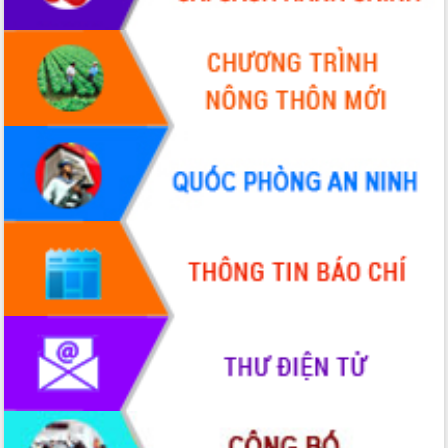
nhất, Quốc hội khóa XVI
Quyết liệt cải cách hành chính, khơi
thông nguồn lực phát triển
Nâng cao hiệu lực, hiệu quả HĐND
tỉnh thông qua hiện đại hóa hành chính
Xã Ea Phê gắn cải cách hành chính với
chuyển đổi số
Phó Chủ tịch Thường trực UBND tỉnh
Hồ Thị Nguyên Thảo làm việc tại Trung
tâm Phục vụ hành chính công xã Ea
Phê
Xây dựng nền hành chính số đồng
hành cùng nông dân dân, doanh nghiệp
Giai đoạn 2026-2030, Đắk Lắk phấn
đấu có 77% xã đạt chuẩn nông thôn
mới
Chuyển đổi số 'mở đường' cho nông
nghiệp Đắk Lắk tăng trưởng bứt phá
Triển khai đồng bộ đo đạc, lập hồ sơ
địa chính, hoàn thiện cơ sở dữ liệu đất
đai