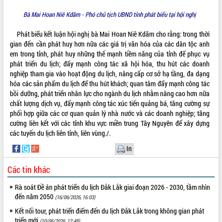
doanh nghiệp nhà nước
Hội nghị triển khai kết nối mạng
Bà Mai Hoan Niê Kdăm - Phó chủ tịch UBND tỉnh phát biểu tại hội nghị
truyền số liệu chuyên dùng phục vụ cơ
quan Đảng, Nhà nước
Phát biểu kết luận hội nghị bà Mai Hoan Niê Kdăm cho rằng: trong thời
gian đến cần phát huy hơn nữa các giá trị văn hóa của các dân tộc anh
Lễ phát động chuỗi hoạt động chung
em trong tỉnh, phát huy những thế mạnh tiềm năng của tỉnh để phục vụ
tay làm sạch môi trường
phát triển du lịch; đẩy mạnh công tác xã hội hóa, thu hút các doanh
Xã Ea Kar bước chuyển mình trong
nghiệp tham gia vào hoạt động du lịch, nâng cấp cơ sở hạ tầng, đa dạng
công tác cải cách hành chính mô hình
hóa các sản phẩm du lịch để thu hút khách; quan tâm đẩy mạnh công tác
mới
bồi dưỡng, phát triển nhân lực cho ngành du lịch nhằm nâng cao hơn nữa
UBND tỉnh họp báo định kỳ tháng 4
chất lượng dịch vụ, đẩy mạnh công tác xúc tiến quảng bá, tăng cường sự
năm 2026
phối hợp giữa các cơ quan quản lý nhà nước và các doanh nghiệp; tăng
Hội thảo khoa học “Giải pháp thúc đẩy
cường liên kết với các tỉnh khu vực miền trung Tây Nguyên để xây dựng
phát triển nền kinh tế xanh tại tỉnh
các tuyến du lịch liên tỉnh, liên vùng./.
Đắk Lắk”
In
Tăng cường giám sát, đôn đốc thực
hiện nhiệm vụ quản lý tài sản công
Các tin khác
hàng tuần
Tháo gỡ những vướng mắc, đẩy mạnh
Rà soát Đề án phát triển du lịch Đắk Lắk giai đoạn 2026 - 2030, tầm nhìn
đến năm 2050
công tác cải cách thủ tục hành chính
(16/06/2026, 16:03)
tại Trung tâm Phục vụ hành chính
Kết nối tour, phát triển điểm đến du lịch Đắk Lắk trong không gian phát
công tỉnh
triển mới
(10/06/2026, 12:48)