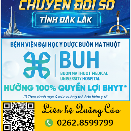
Chuyển đổi số mở ra không gian phát
triển trong lĩnh vực văn hóa, du lịch
Công bố quyết định của Ban Thường
vụ Tỉnh ủy về công tác cán bộ.
Thủ tướng Phạm Minh Chính: Khẩn
trương tái thiết cuộc sống người dân
sau thiên tai
Tập trung nâng cao chất lượng, tổ
chức sản xuất sầu riêng theo hướng
bền vững
Đẩy nhanh công tác khắc phục, ổn
định đời sống Nhân dân sau bão số 13
Bí thư Tỉnh ủy Lương Nguyễn Minh
Triết dự Ngày hội đại đoàn kết tại
Buôn Đăk Tuôr, xã Cư Pui
Khởi công xây dựng Trường Phổ thông
nội trú liên cấp tiểu học và THCS xã Ia
Rvê
Phó Thủ tướng Chính phủ Mai Văn
Chính chia sẻ, động viên người dân