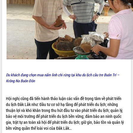
Lễ truy điệu và an táng hài cốt liệt sĩ
tại Nghĩa trang Liệt sĩ xã Sơn Hòa
Bàn giải pháp tháo gỡ khó khăn trong
xuất khẩu sầu riêng và triển khai quy
THỐNG KÊ TRUY CẬP
định EUDR
Thứ trưởng Bộ Nông nghiệp và Môi
Hôm nay:
22639
trường Nguyễn Hoàng Hiệp khảo sát
Tất cả:
65998781
vùng trồng và doanh nghiệp đóng gói
sầu riêng tại Đắk Lắk
Trình diễn nghệ thuật chế biến các
món ăn từ sầu riêng
Du khách đang chọn mua nấm linh chi rừng tại khu du lịch cầu tre Buôn Trí –
Đắk Lắk công bố Quy hoạch và xúc
Krông Na Buôn Đôn
tiến đầu tư tỉnh
Ngành cá ngừ Đắk Lắk chủ động thích
ứng để giữ vững thị trường xuất khẩu
Hội nghị cũng đã tiến hành thảo luận các vấn đề trọng tâm về phát triển
Diễn đàn Kinh tế tư nhân Việt Nam đột
du lịch Đắk Lắk như: Đầu tư cơ sở hạ tầng để phát triển du lịch; những
phá cơ chế - Hợp tác công tư
thuận lợi và khó khăn trong thu hút đầu tư vào phát triển du lịch; quản lý,
bảo vệ môi trường để phát triển du lịch bền vững; đảm bảo an ninh quốc
Đề án 06 tạo bước ngoặt đột phá trong
gia, trật tự an toàn xã hội để phát triển du lịch; giữ gìn, bảo tồn và quản lý
cải cách hành chính tỉnh Đắk Lắk
bền vững quần thể loài voi của Đắk Lắk…
Kết nối tour, đẩy mạnh chuyển đổi số