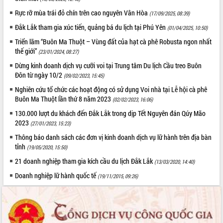
Đắk Lắk: Tôn vinh 46 giải pháp tại Hội
Rực rỡ mùa trái đỏ chín trên cao nguyên Vân Hòa
(17/09/2025, 08:39)
thi Sáng tạo Kỹ thuật 2024 - 2025
Đắk Lắk tham gia xúc tiến, quảng bá du lịch tại Phú Yên
(01/04/2025, 10:50)
Đắk Lắk rà soát, điều chỉnh Đề án 190
về phát triển nuôi trồng thủy sản
Triển lãm “Buôn Ma Thuột – Vùng đất của hạt cà phê Robusta ngon nhất
thế giới”
Phó Chủ tịch UBND tỉnh Đắk Lắk
(23/01/2024, 08:27)
Trương Công Thái kiểm tra thực địa
Dừng kinh doanh dịch vụ cưỡi voi tại Trung tâm Du lịch Cầu treo Buôn
Dự án cao tốc Khánh Hòa - Buôn Ma
Đôn từ ngày 10/2
(09/02/2023, 15:45)
Thuột
Nghiên cứu tổ chức các hoạt động có sử dụng Voi nhà tại Lễ hội cà phê
Định vị cà phê Việt Nam như một “di
Buôn Ma Thuột lần thứ 8 năm 2023
(02/02/2023, 16:06)
sản sống” trong dòng chảy toàn cầu
130.000 lượt du khách đến Đắk Lắk trong dịp Tết Nguyên đán Qúy Mão
Xây dựng nông thôn mới: Nâng cao đời
2023
(27/01/2023, 15:23)
sống người dân từ những mô hình thiết
thực
Thông báo danh sách các đơn vị kinh doanh dịch vụ lữ hành trên địa bàn
tỉnh
(19/05/2020, 15:50)
Quyết liệt tháo gỡ vướng mắc, đẩy
nhanh tiến độ các dự án trọng điểm
21 doanh nghiệp tham gia kích cầu du lịch Đắk Lắk
(13/03/2020, 14:40)
trong Khu kinh tế Nam Phú Yên
Doanh nghiệp lữ hành quốc tế
(19/11/2015, 09:26)
Hòn Yến phát triển du lịch gắn với bảo
tồn biển
Lấy ý kiến điều chỉnh Quy hoạch tỉnh
Đắk Lắk thời kỳ 2021-2030, tầm nhìn