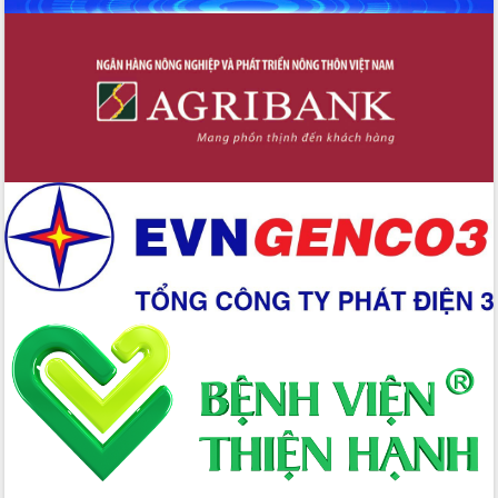
Kỳ họp Chuyên đề lần thứ Năm, HĐND
tỉnh Đắk Lắk thông qua các nghị quyết
quan trọng
Thống nhất danh sách giới thiệu ứng
cử đại biểu Quốc hội khoá XVI và đại
biểu HĐND tỉnh Đắk Lắk, nhiệm kỳ
2026-2031
Phát động hai phong trào thi đua quan
trọng trong kỷ nguyên mới
Hội nghị lần thứ tư Ban Chỉ đạo công
tác bầu cử tỉnh Đắk Lắk
Hội nghị Báo cáo viên Trung ương
tháng 01/2026
Phó Thủ tướng Hồ Quốc Dũng đánh giá
cao kết quả Chiến dịch Quang Trung
tại Đắk Lắk
Hội nghị Ban Chấp hành Đảng bộ tỉnh
Đắk Lắk lần thứ 2 (mở rộng)
Tập trung giải phóng mặt bằng, đẩy
nhanh tiến độ Tuyến đường bộ ven