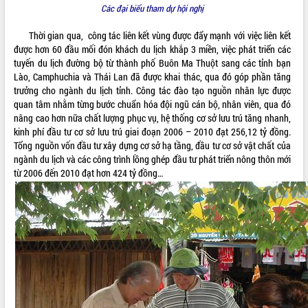
Các đại biểu tham dự hội nghị
VIDEO
Thời gian qua, công tác liên kết vùng được đẩy mạnh với việc liên kết
Loading the player...
được hơn 60 đầu mối đón khách du lịch khắp 3 miền, việc phát triển các
tuyến du lịch đường bộ từ thành phố Buôn Ma Thuột sang các tỉnh bạn
Lễ truy tặng danh hiệu “Bà Mẹ Việt
Lào, Camphuchia và Thái Lan đã được khai thác, qua đó góp phần tăng
Nam Anh hùng” và trao Huân chương
trưởng cho ngành du lịch tỉnh. Công tác đào tạo nguồn nhân lực được
Lao động
quan tâm nhằm từng bước chuẩn hóa đội ngũ cán bộ, nhân viên, qua đó
UBND tỉnh Đắk Lắk triển khai nhiệm
nâng cao hơn nữa chất lượng phục vụ, hệ thống cơ sở lưu trú tăng nhanh,
vụ 6 tháng cuối năm 2026
kinh phí đầu tư cơ sở lưu trú giai đoạn 2006 – 2010 đạt 256,12 tỷ đồng.
Kỳ họp thứ Hai, Hội đồng nhân dân
Tổng nguồn vốn đầu tư xây dựng cơ sở hạ tầng, đầu tư cơ sở vật chất của
tỉnh khóa XI quyết nghị nhiều nội dung
ngành du lịch và các công trình lồng ghép đầu tư phát triển nông thôn mới
quan trọng
ALBUM ẢNH
từ 2006 đến 2010 đạt hơn 424 tỷ đồng…
Bí thư Tỉnh ủy Lương Nguyễn Minh
Triết thăm, tặng quà người có công với
cách mạng
Rà soát, hoàn thiện hệ thống thiết chế
văn hóa, thể thao đáp ứng yêu cầu
phát triển mới
Thường trực HĐND tỉnh Đắk Lắk gặp
mặt Đoàn chuyên gia y tế TP. Hồ Chí
Minh
LIÊN KẾT WEB