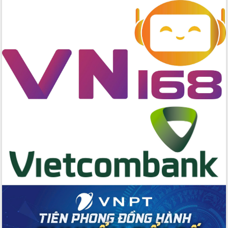
biển
Gỡ khó, khởi công xây dựng, sửa chữa
toàn bộ nhà ở cho hộ dân đúng tiến độ
đề ra
UBND tỉnh Đắk Lắk tổng kết công tác
quốc phòng, quân sự địa phương năm
2025
Tập trung triển khai quyết liệt, đồng bộ
các giải pháp nhằm thực hiện hiệu quả
các nhiệm vụ đề ra năm 2025
Phát huy vai trò của người có uy tín
trong phòng chống tảo hôn và hôn
nhân cận huyết thống
Nông sản Tây Nguyên thu hút doanh
nghiệp nước ngoài
Đắk Lắk định vị thương hiệu du lịch
“Biển – Rừng – Cà phê” trong không
gian phát triển mới
Hội nghị chia sẻ kinh nghiệm, chuyển
giao kỹ thuật y tế, định hướng phát
triển chuyên sâu đến 2030