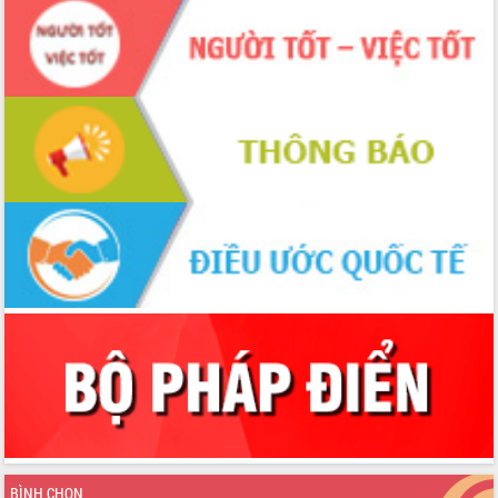
Huy giữ chức Bí thư Đảng ủy Ủy Ban
Nhân dân tỉnh
Bệnh án điện tử thúc đẩy chuyển đổi
số y tế tại Đắk Lắk
Chuyển đổi số thư viện: Mở rộng
không gian tri thức trong thời đại số
Đánh giá, rút kinh nghiệm công tác tổ
chức diễn tập trước ngày bầu cử
Chương trình “Gặp gỡ hữu nghị –
Friendship Meeting New Year 2026”
Bầu cử Quốc hội và HĐND: Cử tri Đắk
Lắk gửi gắm niềm tin, kỳ vọng vào lá
phiếu
Đắk Lắk sẵn sàng các điều kiện cho
Ngày hội bầu cử đại biểu Quốc hội
khóa XVI và HĐND các cấp nhiệm kỳ
2026-2031
Đảm bảo cuộc bầu cử đại biểu Quốc
hội và đại biểu HĐND các cấp diễn ra
an toàn, hiệu quả, đúng quy định
BÌNH CHỌN