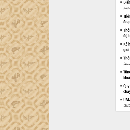
Điể
(04/0
Triể
đoạ
Thôn
độ t
Kế h
giới
Thôn
(31/0
Tăng
khô
Quy
chá
UBN
(30/0