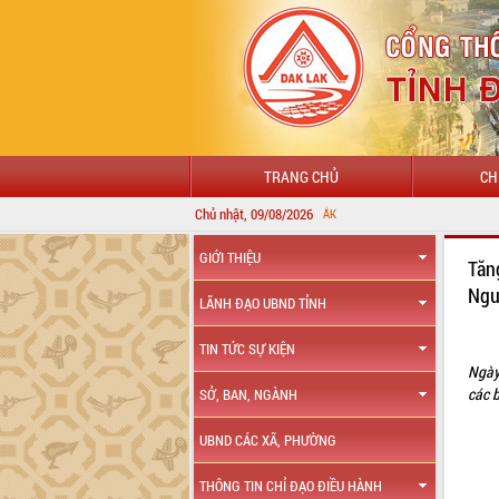
TRANG CHỦ
CH
Chủ nhật, 09/08/2026
GIỚI THIỆU
Tăn
Ngu
LÃNH ĐẠO UBND TỈNH
TIN TỨC SỰ KIỆN
Ngày
các 
SỞ, BAN, NGÀNH
UBND CÁC XÃ, PHƯỜNG
THÔNG TIN CHỈ ĐẠO ĐIỀU HÀNH