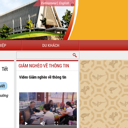
|
Vietnamese
English
IỆP
DU KHÁCH
G ĐẾN VỚI CỔNG THÔNG TIN ĐIỆN TỬ TỈNH ĐẮK LẮK
GIẢM NGHÈO VỀ THÔNG TIN
 Tết
Video Giảm nghèo về thông tin
viết
cường