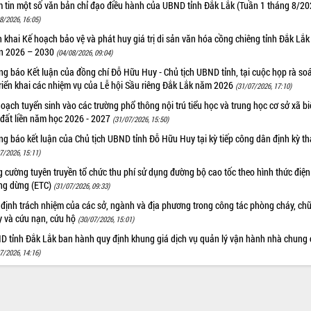
m tin một số văn bản chỉ đạo điều hành của UBND tỉnh Đắk Lắk (Tuần 1 tháng 8/20
8/2026, 16:05)
n khai Kế hoạch bảo vệ và phát huy giá trị di sản văn hóa cồng chiêng tỉnh Đắk Lắk 
n 2026 – 2030
(04/08/2026, 09:04)
g báo Kết luận của đồng chí Đỗ Hữu Huy - Chủ tịch UBND tỉnh, tại cuộc họp rà soá
riển khai các nhiệm vụ của Lễ hội Sầu riêng Đắk Lắk năm 2026
(31/07/2026, 17:10)
oạch tuyển sinh vào các trường phổ thông nội trú tiểu học và trung học cơ sở xã b
 đất liền năm học 2026 - 2027
(31/07/2026, 15:50)
g báo kết luận của Chủ tịch UBND tỉnh Đỗ Hữu Huy tại kỳ tiếp công dân định kỳ t
7/2026, 15:11)
 cường tuyên truyền tổ chức thu phí sử dụng đường bộ cao tốc theo hình thức điện
ng dừng (ETC)
(31/07/2026, 09:33)
 định trách nhiệm của các sở, ngành và địa phương trong công tác phòng cháy, ch
y và cứu nạn, cứu hộ
(30/07/2026, 15:01)
D tỉnh Đắk Lắk ban hành quy định khung giá dịch vụ quản lý vận hành nhà chung 
7/2026, 14:16)