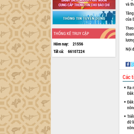
và t
Tăng
của 
Theo 
THỐNG KÊ TRUY CẬP
doanh
lương
Hôm nay:
21556
Nội 
Tất cả:
66107224
Các t
Ra m
Đắk
Đắk 
nôn
Triể
dữ l
nông