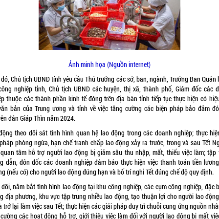
Ảnh minh họa (Nguồn internet)
 đó, Chủ tịch UBND tỉnh yêu cầu Thủ trưởng các sở, ban, ngành, Trưởng Ban Quản l
công nghiệp tỉnh, Chủ tịch UBND các huyện, thị xã, thành phố, Giám đốc các 
ệp thuộc các thành phần kinh tế đóng trên địa bàn tỉnh tiếp tục thực hiện có hiệ
văn bản của Trung ương và tỉnh về việc tăng cường các biện pháp bảo đảm đó
ên đán Giáp Thìn năm 2024.
động theo dõi sát tình hình quan hệ lao động trong các doanh nghiệp; thực hiệ
 pháp phòng ngừa, hạn chế tranh chấp lao động xảy ra trước, trong và sau Tết 
; quan tâm hỗ trợ người lao động bị giảm sâu thu nhập, mất, thiếu việc làm; tập 
g dẫn, đôn đốc các doanh nghiệp đảm bảo thực hiện việc thanh toán tiền lương,
g (nếu có) cho người lao động đúng hạn và bố trí nghỉ Tết đúng chế độ quy định.
 dõi, nắm bắt tình hình lao động tại khu công nghiệp, các cụm công nghiệp, đặc bi
g địa phương, khu vực tập trung nhiều lao động, tạo thuận lợi cho người lao động
à trở lại làm việc sau Tết; thực hiện các giải pháp duy trì chuỗi cung ứng nguồn nhâ
cường các hoạt động hỗ trợ, giới thiệu việc làm đối với người lao động bị mất vi