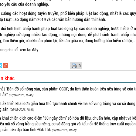
heo yêu cầu của doanh nghiệp.
 cường các hoạt động tuyên truyền, phổ biến pháp luật lao động, nhất là các quy
Bộ Luật Lao động năm 2019 và các văn bản hướng dẫn thi hành.
dõi tình hình chấp hành pháp luật lao động tại các doanh nghiệp, trước hết là ở
 nghiệp sử dụng nhiều lao động, những nội dung dễ phát sinh tranh chấp như
, làm thêm giờ, các khoản phúc lợi, tiền ăn giữa ca, đóng hưởng bảo hiểm xã hội;…
dung chi tiết xem
tại đây
In
in khác
ắt “Bản đồ số nông sản, sản phẩm OCOP, du lịch thôn buôn trên nền tảng số của t
 Lắk”
(07/08/2026, 16:46)
Lắk triển khai đơn giản hóa thủ tục hành chính về mã số vùng trồng và cơ sở đóng
g sản
(06/08/2026, 10:49)
n khai chiến dịch cao điểm “30 ngày đêm” số hóa dữ liệu, chuẩn hóa, cập nhật và kế
iệu mã số vùng trồng sầu riêng, cơ sở đóng gói và kết nối Hệ thống truy xuất nguồ
 sản trên địa bàn tỉnh Đắk Lắk
(06/08/2026, 10:09)