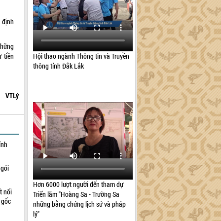
 định
 những
Hội thao ngành Thông tin và Truyền
 tiền
thông tỉnh Đắk Lắk
VTLý
ỉnh
 gói
Hơn 6000 lượt người đến tham dự
t nối
Triển lãm "Hoàng Sa - Trường Sa
n gốc
những bằng chứng lịch sử và pháp
lý"