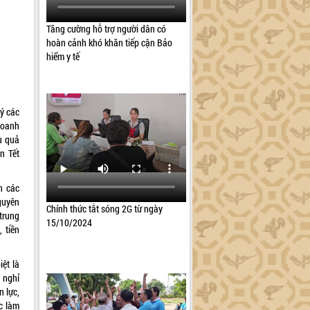
Tăng cường hỗ trợ người dân có
hoàn cảnh khó khăn tiếp cận Bảo
hiểm y tế
ý các
doanh
u quả
n Tết
n các
Nguyên
Chính thức tắt sóng 2G từ ngày
trung
15/10/2024
 tiền
ệt là
 nghỉ
n lực,
ệc làm