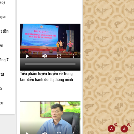
26)
giai
t tiến
iên
háng 7
Tiểu phẩm tuyên truyền về Trung
 tử
tâm điều hành đô thị thông minh
ữa
cư