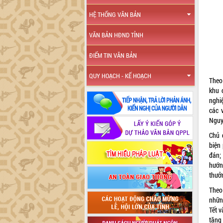
HỆ THỐNG VĂN BẢN
VĂN BẢN HĐND TỈNH
ĐIỂM TIN VĂN BẢN
QUY HOẠCH - KẾ HOẠCH
Theo
khu 
nghi
các 
Nguy
Chủ 
biện
đán
hướn
thưởn
Theo
nhữn
Tết v
tăng 