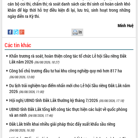
cán bộ coi thi, chấm thi; rà soát danh sách các thí sinh có hoàn cảnh khó
khăn để kịp thời hỗ trợ điều kiện đi lại, lưu trú, sinh hoạt trong những
ngày diễn ra Kỳ thi.
Minh Huệ
In
Các tin khác
Khẩn trương rà soát, hoàn thiện công tác tổ chức Lễ hội Sầu riêng Đắk
Lắk năm 2026
(06/08/2026, 18:27)
Công bố chủ trương đầu tư hai khu công nghiệp quy mô hơn 817 ha
(06/08/2026, 13:00)
Du lịch trải nghiệm tạo điểm nhấn mới cho Lễ hội Sầu riêng Đắk Lắk năm
2026
(06/08/2026, 11:00)
Hội nghị UBND tỉnh Đắk Lắk thường kỳ tháng 7/2026
(05/08/2026, 17:18)
UBND tỉnh Đắk Lắk tổng kết công tác thực hiện các luật về quốc phòng
và an ninh
(04/08/2026, 17:46)
Đắk Lắk triển khai nhiều giải pháp thúc đẩy xuất khẩu sầu riêng
(04/08/2026, 16:30)