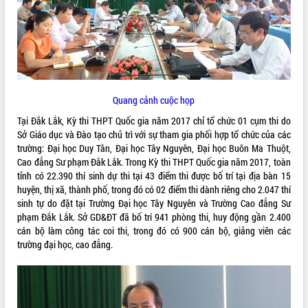
ĐIỂM TIN VĂN BẢN
QUY HOẠCH - KẾ HOẠCH
Quang cảnh cuộc họp
Tại Đắk Lắk, Kỳ thi THPT Quốc gia năm 2017 chỉ tổ chức 01 cụm thi do
Sở Giáo dục và Đào tạo chủ trì với sự tham gia phối hợp tổ chức của các
trường: Đại học Duy Tân, Đại học Tây Nguyên, Đại học Buôn Ma Thuột,
Cao đẳng Sư phạm Đắk Lắk. Trong Kỳ thi THPT Quốc gia năm 2017, toàn
tỉnh có 22.390 thí sinh dự thi tại 43 điểm thi được bố trí tại địa bàn 15
huyện, thị xã, thành phố, trong đó có 02 điểm thi dành riêng cho 2.047 thí
sinh tự do đặt tại Trường Đại học Tây Nguyên và Trường Cao đẳng Sư
phạm Đắk Lắk. Sở GD&ĐT đã bố trí 941 phòng thi, huy động gần 2.400
cán bộ làm công tác coi thi, trong đó có 900 cán bộ, giảng viên các
trường đại học, cao đẳng.