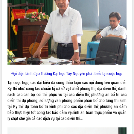
VIDEO
Không có file video nào để phát.
ALBUM ẢNH
Đại diện lãnh đạo Trường Đại học Tây Nguyên phát biểu tại cuộc họp
Tại cuộc họp, các đại biểu đã cùng thảo luận các nội dung liên quan đến
Kỳ thi như: công tác chuẩn bị cơ sở vật chất phòng thi, địa điểm thi; danh
LIÊN KẾT WEB
sách các cán bộ coi thi, phục vụ tại các điểm thi; phương án bố trí các
điểm thi dự phòng; số lượng văn phòng phẩm phân bổ cho từng thí sinh
tại Kỳ thi; dự toán bố trí kinh phí cho các địa điểm thi; phương án đảm
bảo thực hiện tốt công tác bảo đảm vệ sinh an toàn thực phẩm và quản
lý chặt chẽ giá cả các dịch vụ tại các điểm thi…
THỐNG KÊ TRUY CẬP
Hôm nay:
10297