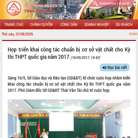
|
Vietnamese
English
TRANG CHỦ
CHÍNH QUYỀN
CÔNG DÂN
DOANH NGHIỆP
DU KHÁCH
Thứ sáu, 07/08/2026
CHÀO MỪNG ĐẾN VỚI CỔN
GIỚI THIỆU
Họp triển khai công tác chuẩn bị cơ sở vật chất cho Kỳ
thi THPT quốc gia năm 2017
(16/05/2017, 14:42)
LÃNH ĐẠO UBND TỈNH
Đọc bài viết
TIN TỨC SỰ KIỆN
Sáng 16/5, Sở Giáo dục và Đào tạo (GD&ĐT) tổ chức cuộc họp nhằm triển
SỞ, BAN, NGÀNH
khai công tác chuẩn bị cơ sở vật chất cho Kỳ thi THPT quốc gia năm
2017. Phó Giám đốc Sở GD&ĐT Thái Văn Tài chủ trì cuộc họp.
UBND CÁC XÃ, PHƯỜNG
THÔNG TIN CHỈ ĐẠO ĐIỀU HÀNH
HỆ THỐNG VĂN BẢN
VĂN BẢN HĐND TỈNH