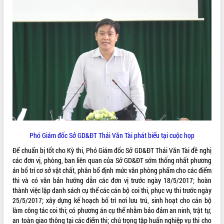
Tất cả:
66023037
Phó Giám đốc Sở GD&ĐT Thái Văn Tài phát biểu tại cuộc họp
Để chuẩn bị tốt cho Kỳ thi, Phó Giám đốc Sở GD&ĐT Thái Văn Tài đề nghị
các đơn vị, phòng, ban liên quan của Sở GD&ĐT sớm thống nhất phương
án bố trí cơ sở vật chất, phân bổ định mức văn phòng phẩm cho các điểm
thi và có văn bản hướng dẫn các đơn vị trước ngày 18/5/2017; hoàn
thành việc lập danh sách cụ thể các cán bộ coi thi, phục vụ thi trước ngày
25/5/2017; xây dựng kế hoạch bố trí nơi lưu trú, sinh hoạt cho cán bộ
làm công tác coi thi; có phương án cụ thể nhằm bảo đảm an ninh, trật tự,
an toàn giao thông tại các điểm thi; chú trọng tập huấn nghiệp vụ thi cho