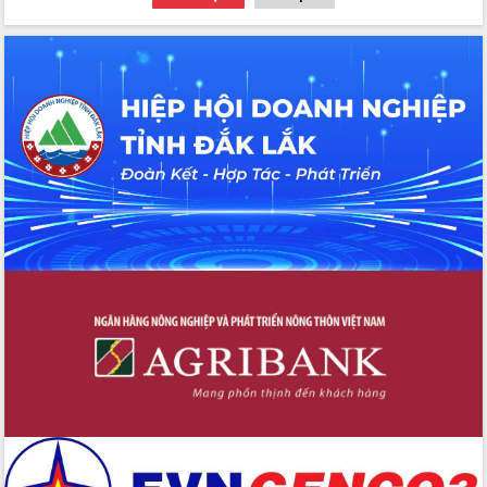
hai con số trong năm 2026
Tổ chức trang trọng Lễ hội Đền thờ
Lương Văn Chánh năm 2026
Phó Bí thư Tỉnh ủy Đắk Lắk Đỗ Hữu
Huy giữ chức Bí thư Đảng ủy Ủy Ban
Nhân dân tỉnh
Bệnh án điện tử thúc đẩy chuyển đổi
số y tế tại Đắk Lắk
Chuyển đổi số thư viện: Mở rộng
không gian tri thức trong thời đại số
Đánh giá, rút kinh nghiệm công tác tổ
chức diễn tập trước ngày bầu cử
Chương trình “Gặp gỡ hữu nghị –
Friendship Meeting New Year 2026”
Bầu cử Quốc hội và HĐND: Cử tri Đắk
Lắk gửi gắm niềm tin, kỳ vọng vào lá
phiếu
Đắk Lắk sẵn sàng các điều kiện cho
Ngày hội bầu cử đại biểu Quốc hội
khóa XVI và HĐND các cấp nhiệm kỳ