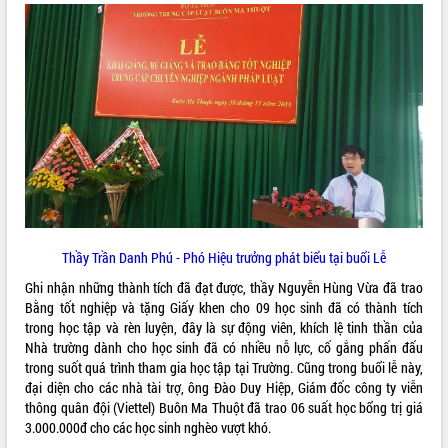
VIDEO
Loading the player...
Khám bệnh, cấp phát thuốc miễn phí
và tặng quà người dân xã Cư Pui
Hội nghị UBND tỉnh Đắk Lắk thường kỳ
tháng 7/2026
Lễ truy tặng danh hiệu “Bà Mẹ Việt
Nam Anh hùng” và trao Huân chương
Lao động
ALBUM ẢNH
UBND tỉnh Đắk Lắk triển khai nhiệm
Thầy Trần Danh Phú - Phó Hiệu trưởng phát biểu tại buổi Lễ
vụ 6 tháng cuối năm 2026
Ghi nhận những thành tích đã đạt được, thầy Nguyễn Hùng Vừa đã trao
Kỳ họp thứ Hai, Hội đồng nhân dân
Bằng tốt nghiệp và tặng Giấy khen cho 09 học sinh đã có thành tích
tỉnh khóa XI quyết nghị nhiều nội dung
trong học tập và rèn luyện, đây là sự động viên, khích lệ tinh thần của
quan trọng
Nhà trường dành cho học sinh đã có nhiều nỗ lực, cố gắng phấn đấu
Bí thư Tỉnh ủy Lương Nguyễn Minh
trong suốt quá trình tham gia học tập tại Trường. Cũng trong buổi lễ này,
Triết thăm, tặng quà người có công với
đại diện cho các nhà tài trợ, ông Đào Duy Hiệp, Giám đốc công ty viễn
cách mạng
thông quân đội (Viettel) Buôn Ma Thuột đã trao 06 suất học bổng trị giá
Rà soát, hoàn thiện hệ thống thiết chế
3.000.000đ cho các học sinh nghèo vượt khó.
văn hóa, thể thao đáp ứng yêu cầu
LIÊN KẾT WEB