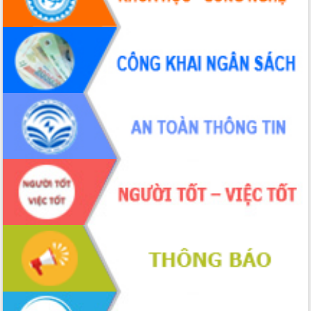
Tập huấn ứng dụng trí tuệ nhân tạo (AI)
trong thương mại điện tử năm 2026
Đoàn đại biểu Quốc hội tỉnh Đắk Lắk
trao đổi thông tin trước Kỳ họp thứ
nhất, Quốc hội khóa XVI
Quyết liệt cải cách hành chính, khơi
thông nguồn lực phát triển
Nâng cao hiệu lực, hiệu quả HĐND
tỉnh thông qua hiện đại hóa hành chính
Xã Ea Phê gắn cải cách hành chính với
chuyển đổi số
Phó Chủ tịch Thường trực UBND tỉnh
Hồ Thị Nguyên Thảo làm việc tại Trung
tâm Phục vụ hành chính công xã Ea
Phê
Xây dựng nền hành chính số đồng
hành cùng nông dân dân, doanh nghiệp
Giai đoạn 2026-2030, Đắk Lắk phấn
đấu có 77% xã đạt chuẩn nông thôn
mới