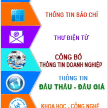
Hòn Yến phát triển du lịch gắn với bảo
tồn biển
Lấy ý kiến điều chỉnh Quy hoạch tỉnh
Đắk Lắk thời kỳ 2021-2030, tầm nhìn
đến năm 2050
Phát động chiến dịch 30 ngày đêm
giải phóng mặt bằng Tuyến đường bộ
ven biển
Đắk Lắk nỗ lực thúc đẩy tăng trưởng
kinh tế từ 10% trở lên trong Quý
II/2026
Đắk Lắk ký kết thỏa thuận hợp tác về
chuyển đổi số giai đoạn 2026 – 2030
với Tập đoàn Bưu chính Viễn thông
Việt Nam
Thứ trưởng Bộ Y tế làm việc với tỉnh
Đắk Lắk về phát triển nhân lực y tế
cho trạm y tế cấp xã
Du lịch Đắk Lắk nâng tầm trải nghiệm
du khách thông qua Hệ thống cơ sở dữ
liệu và Bản đồ số