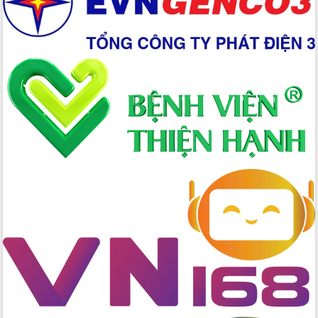
2026-2031
Đảm bảo cuộc bầu cử đại biểu Quốc
hội và đại biểu HĐND các cấp diễn ra
an toàn, hiệu quả, đúng quy định
Thủ tướng Chính phủ Phạm Minh Chính
kiểm tra, chỉ đạo hoàn thành các dự
án cao tốc và thăm khu tái định cư tại
Đắk Lắk
Sôi nổi Hội đua ngựa truyền thống Gò
Thì Thùng mừng Xuân Bính Ngọ 2026
Lãnh đạo tỉnh dâng hương tưởng niệm
tại Đập Đồng Cam đầu Xuân Bính Ngọ
Ngành nông nghiệp phấn đấu tăng
trưởng đạt 5,86% trong năm 2026
UBND tỉnh Đắk Lắk triển khai công tác
quốc phòng, quân sự địa phương năm
2026
Đắk Lắk tập trung toàn lực khắc phục
tồn tại IUU, sẵn sàng làm việc với
Đoàn thanh tra EC
Chủ tịch UBND tỉnh Tạ Anh Tuấn thăm,