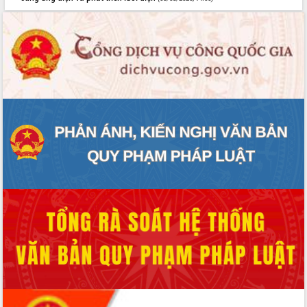
Hội thảo góp ý hồ sơ điều chỉnh quy
hoạch tỉnh Đắk Lắk thời kỳ 2021-2030,
tầm nhìn đến năm 2050
Nâng cao hiệu quả hoạt động của các
doanh nghiệp nhà nước
Hội nghị triển khai kết nối mạng
truyền số liệu chuyên dùng phục vụ cơ
quan Đảng, Nhà nước
Lễ phát động chuỗi hoạt động chung
tay làm sạch môi trường
Xã Ea Kar bước chuyển mình trong
công tác cải cách hành chính mô hình
mới
UBND tỉnh họp báo định kỳ tháng 4
năm 2026
Hội thảo khoa học “Giải pháp thúc đẩy
phát triển nền kinh tế xanh tại tỉnh
Đắk Lắk”
Tăng cường giám sát, đôn đốc thực
hiện nhiệm vụ quản lý tài sản công
hàng tuần