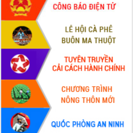
Tháo gỡ những vướng mắc, đẩy mạnh
công tác cải cách thủ tục hành chính
tại Trung tâm Phục vụ hành chính
công tỉnh
Đắk Lắk: Tôn vinh 46 giải pháp tại Hội
thi Sáng tạo Kỹ thuật 2024 - 2025
Đắk Lắk rà soát, điều chỉnh Đề án 190
về phát triển nuôi trồng thủy sản
Phó Chủ tịch UBND tỉnh Đắk Lắk
Trương Công Thái kiểm tra thực địa
Dự án cao tốc Khánh Hòa - Buôn Ma
Thuột
Định vị cà phê Việt Nam như một “di
sản sống” trong dòng chảy toàn cầu
Xây dựng nông thôn mới: Nâng cao đời
sống người dân từ những mô hình thiết
thực
Quyết liệt tháo gỡ vướng mắc, đẩy
nhanh tiến độ các dự án trọng điểm
trong Khu kinh tế Nam Phú Yên