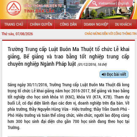
|
Vietnamese
English
TRANG CHỦ
CHÍNH QUYỀN
CÔNG DÂN
DOANH NGHIỆP
DU KHÁCH
Thứ sáu, 07/08/2026
CHÀO MỪNG ĐẾN VỚI CỔNG THÔNG TIN ĐIỆN TỬ TỈNH ĐẮ
GIỚI THIỆU
Trường Trung cấp Luật Buôn Ma Thuột tổ chức Lễ khai
giảng, Bế giảng và trao bằng tốt nghiệp trung cấp
LÃNH ĐẠO UBND TỈNH
chuyên nghiệp Ngành Pháp luật
(01/12/2016, 16:04)
TIN TỨC SỰ KIỆN
Đọc bài viết
SỞ, BAN, NGÀNH
Sáng ngày 30/11/2016, Trường Trung cấp Luật Buôn Ma Thuột đã long
trọng tổ chức Lễ khai giảng năm học 2016-2017, Bế giảng và trao bằng
UBND CÁC XÃ, PHƯỜNG
tốt nghiệp cho học sinh khóa VI (K6C), khóa VII (K7A, K7B). Tham dự
buổi Lễ, có đại diện lãnh đạo các đơn vị, doanh nghiệp trên địa bàn. Về
THÔNG TIN CHỈ ĐẠO ĐIỀU HÀNH
phía trường, thầy Nguyễn Hùng Vừa - Hiệu trưởng; thầy Trần Danh Phú -
Phó Hiệu trưởng và toàn thể công chức, viên chức, người lao động cùng
HỆ THỐNG VĂN BẢN
hơn 300 học sinh đại diện cho gần 700 học sinh đang theo học tại
Trường.
VĂN BẢN HĐND TỈNH