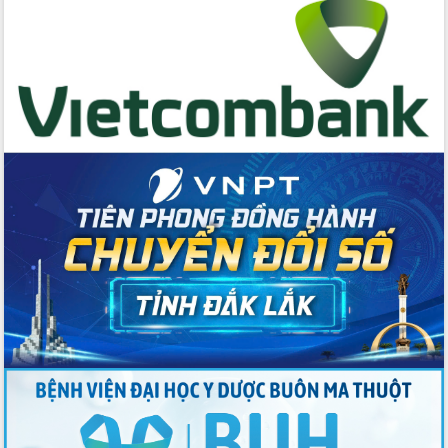
chúc mừng các bệnh viện nhân Ngày
Thầy thuốc Việt Nam
Rộn ràng lễ hội truyền thống Sông
nước Đà Nông lần thứ I năm 2026
Kỳ họp Chuyên đề lần thứ Năm, HĐND
tỉnh Đắk Lắk thông qua các nghị quyết
quan trọng
Thống nhất danh sách giới thiệu ứng
cử đại biểu Quốc hội khoá XVI và đại
biểu HĐND tỉnh Đắk Lắk, nhiệm kỳ
2026-2031
Phát động hai phong trào thi đua quan
trọng trong kỷ nguyên mới
Hội nghị lần thứ tư Ban Chỉ đạo công
tác bầu cử tỉnh Đắk Lắk
Hội nghị Báo cáo viên Trung ương
tháng 01/2026
Phó Thủ tướng Hồ Quốc Dũng đánh giá
cao kết quả Chiến dịch Quang Trung
tại Đắk Lắk