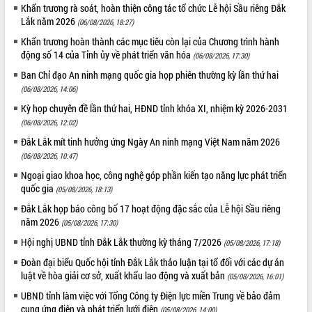
phá cơ chế - Hợp tác công tư
Khẩn trương rà soát, hoàn thiện công tác tổ chức Lễ hội Sầu riêng Đắk
Lắk năm 2026
(06/08/2026, 18:27)
Đề án 06 tạo bước ngoặt đột phá trong
cải cách hành chính tỉnh Đắk Lắk
Khẩn trương hoàn thành các mục tiêu còn lại của Chương trình hành
động số 14 của Tỉnh ủy về phát triển văn hóa
Kết nối tour, đẩy mạnh chuyển đổi số
(06/08/2026, 17:30)
để phát triển du lịch Đắk Lắk
Ban Chỉ đạo An ninh mạng quốc gia họp phiên thường kỳ lần thứ hai
Khởi động Dự án Đầu tư xây dựng hạ
(06/08/2026, 14:06)
tầng kỹ thuật Cụm công nghiệp Tân
Kỳ họp chuyên đề lần thứ hai, HĐND tỉnh khóa XI, nhiệm kỳ 2026-2031
Tiến
(06/08/2026, 12:02)
Gặp mặt các cơ quan báo chí nhân Kỷ
Đắk Lắk mít tinh hưởng ứng Ngày An ninh mạng Việt Nam năm 2026
niệm 101 năm Ngày Báo chí Cách
(06/08/2026, 10:47)
mạng Việt Nam
Ngoại giao khoa học, công nghệ góp phần kiến tạo năng lực phát triển
Đắk Lắk sơ kết 4 năm triển khai thực
quốc gia
(05/08/2026, 18:13)
hiện Đề án 06 của Chính phủ
Đắk Lắk họp báo công bố 17 hoạt động đặc sắc của Lễ hội Sầu riêng
Họp báo thông tin về Hội nghị Công bố
năm 2026
Quy hoạch và Xúc tiến đầu tư tỉnh Đắk
(05/08/2026, 17:30)
Lắk
Hội nghị UBND tỉnh Đắk Lắk thường kỳ tháng 7/2026
(05/08/2026, 17:18)
Khơi thông điểm nghẽn, đẩy nhanh
Đoàn đại biểu Quốc hội tỉnh Đắk Lắk thảo luận tại tổ đối với các dự án
giải ngân vốn khắc phục thiên tai
luật về hòa giải cơ sở, xuất khẩu lao động và xuất bản
(05/08/2026, 16:01)
HĐND tỉnh thông qua điều chỉnh Quy
UBND tỉnh làm việc với Tổng Công ty Điện lực miền Trung về bảo đảm
hoạch tỉnh thời kỳ 2021-2030
cung ứng điện và phát triển lưới điện
(05/08/2026, 14:00)