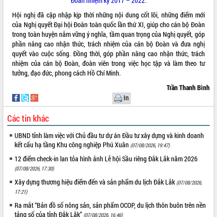
Đoàn nhiệm kỳ 2017 – 2022.
món ăn từ sầu riêng
Đắk Lắk công bố Quy hoạch và xúc
Hội nghị đã cập nhập kịp thời những nội dung cốt lõi, những điểm mới
tiến đầu tư tỉnh
của Nghị quyết Đại hội Đoàn toàn quốc lần thứ XI, giúp cho cán bộ Đoàn
trong toàn huyện nắm vững ý nghĩa, tầm quan trọng của Nghị quyết, góp
Ngành cá ngừ Đắk Lắk chủ động thích
phần nâng cao nhận thức, trách nhiệm của cán bộ Đoàn và đưa nghị
ứng để giữ vững thị trường xuất khẩu
quyết vào cuộc sống. Đồng thời, góp phần nâng cao nhận thức, trách
Diễn đàn Kinh tế tư nhân Việt Nam đột
nhiệm của cán bộ Đoàn, đoàn viên trong việc học tập và làm theo tư
phá cơ chế - Hợp tác công tư
tưởng, đạo đức, phong cách Hồ Chí Minh.
Đề án 06 tạo bước ngoặt đột phá trong
Trần Thanh Bình
cải cách hành chính tỉnh Đắk Lắk
In
Kết nối tour, đẩy mạnh chuyển đổi số
để phát triển du lịch Đắk Lắk
Các tin khác
Khởi động Dự án Đầu tư xây dựng hạ
tầng kỹ thuật Cụm công nghiệp Tân
UBND tỉnh làm việc với Chủ đầu tư dự án Đầu tư xây dựng và kinh doanh
Tiến
kết cấu hạ tầng Khu công nghiệp Phú Xuân
(07/08/2026, 19:47)
Gặp mặt các cơ quan báo chí nhân Kỷ
12 điểm check-in lan tỏa hình ảnh Lễ hội Sầu riêng Đắk Lắk năm 2026
niệm 101 năm Ngày Báo chí Cách
(07/08/2026, 17:30)
mạng Việt Nam
Xây dựng thương hiệu điểm đến và sản phẩm du lịch Đắk Lắk
(07/08/2026,
Đắk Lắk sơ kết 4 năm triển khai thực
17:21)
hiện Đề án 06 của Chính phủ
Ra mắt “Bản đồ số nông sản, sản phẩm OCOP, du lịch thôn buôn trên nền
Họp báo thông tin về Hội nghị Công bố
tảng số của tỉnh Đắk Lắk”
(07/08/2026, 16:46)