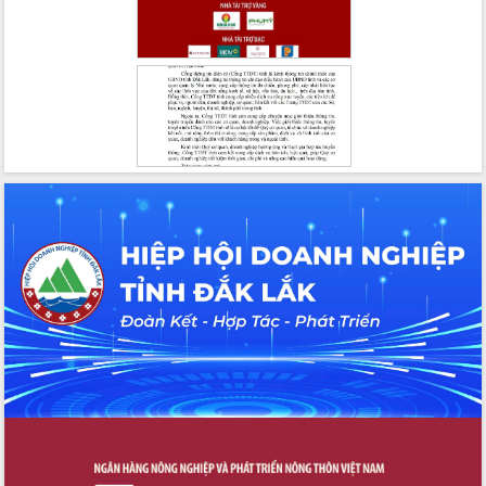
Bầu cử Quốc hội và HĐND: Cử tri Đắk
Lắk gửi gắm niềm tin, kỳ vọng vào lá
phiếu
Đắk Lắk sẵn sàng các điều kiện cho
Ngày hội bầu cử đại biểu Quốc hội
khóa XVI và HĐND các cấp nhiệm kỳ
2026-2031
Đảm bảo cuộc bầu cử đại biểu Quốc
hội và đại biểu HĐND các cấp diễn ra
an toàn, hiệu quả, đúng quy định
Thủ tướng Chính phủ Phạm Minh Chính
kiểm tra, chỉ đạo hoàn thành các dự
án cao tốc và thăm khu tái định cư tại
Đắk Lắk
Sôi nổi Hội đua ngựa truyền thống Gò
Thì Thùng mừng Xuân Bính Ngọ 2026
Lãnh đạo tỉnh dâng hương tưởng niệm
tại Đập Đồng Cam đầu Xuân Bính Ngọ
Ngành nông nghiệp phấn đấu tăng
trưởng đạt 5,86% trong năm 2026
UBND tỉnh Đắk Lắk triển khai công tác