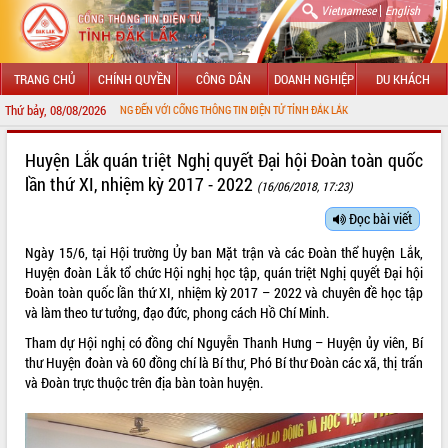
|
Vietnamese
English
TRANG CHỦ
CHÍNH QUYỀN
CÔNG DÂN
DOANH NGHIỆP
DU KHÁCH
Thứ bảy, 08/08/2026
CHÀO MỪNG ĐẾN VỚI CỔNG THÔNG TIN ĐIỆN TỬ TỈNH ĐẮK LẮK
GIỚI THIỆU
Huyện Lắk quán triệt Nghị quyết Đại hội Đoàn toàn quốc
lần thứ XI, nhiệm kỳ 2017 - 2022
(16/06/2018, 17:23)
LÃNH ĐẠO UBND TỈNH
Đọc bài viết
TIN TỨC SỰ KIỆN
Ngày 15/6, tại Hội trường Ủy ban Mặt trận và các Đoàn thể huyện Lắk,
SỞ, BAN, NGÀNH
Huyện đoàn Lắk tổ chức Hội nghị học tập, quán triệt Nghị quyết Đại hội
Đoàn toàn quốc lần thứ XI, nhiệm kỳ 2017 – 2022 và chuyên đề học tập
UBND CÁC XÃ, PHƯỜNG
và làm theo tư tưởng, đạo đức, phong cách Hồ Chí Minh.
Tham dự Hội nghị có đồng chí Nguyễn Thanh Hưng – Huyện ủy viên, Bí
THÔNG TIN CHỈ ĐẠO ĐIỀU HÀNH
thư Huyện đoàn và 60 đồng chí là Bí thư, Phó Bí thư Đoàn các xã, thị trấn
và Đoàn trực thuộc trên địa bàn toàn huyện.
HỆ THỐNG VĂN BẢN
VĂN BẢN HĐND TỈNH