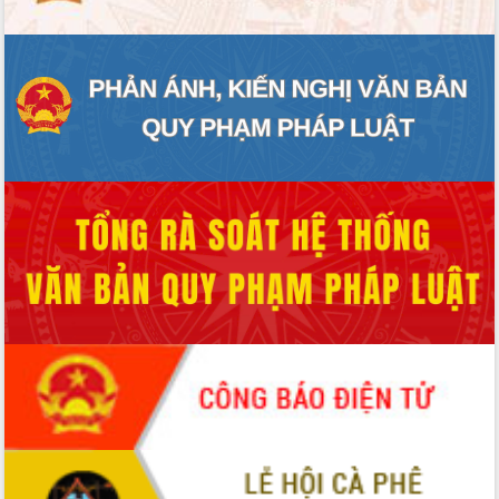
Hội thảo khoa học “Giải pháp thúc đẩy
phát triển nền kinh tế xanh tại tỉnh
Đắk Lắk”
Tăng cường giám sát, đôn đốc thực
hiện nhiệm vụ quản lý tài sản công
hàng tuần
Tháo gỡ những vướng mắc, đẩy mạnh
công tác cải cách thủ tục hành chính
tại Trung tâm Phục vụ hành chính
công tỉnh
Đắk Lắk: Tôn vinh 46 giải pháp tại Hội
thi Sáng tạo Kỹ thuật 2024 - 2025
Đắk Lắk rà soát, điều chỉnh Đề án 190
về phát triển nuôi trồng thủy sản
Phó Chủ tịch UBND tỉnh Đắk Lắk
Trương Công Thái kiểm tra thực địa
Dự án cao tốc Khánh Hòa - Buôn Ma
Thuột
Định vị cà phê Việt Nam như một “di
sản sống” trong dòng chảy toàn cầu