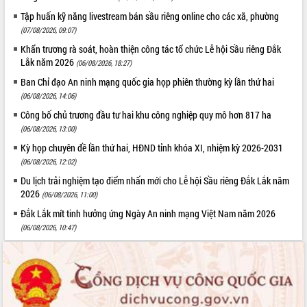
Quy hoạch và Xúc tiến đầu tư tỉnh Đắk
Lắk
Tập huấn kỹ năng livestream bán sầu riêng online cho các xã, phường
(07/08/2026, 09:07)
Khơi thông điểm nghẽn, đẩy nhanh
giải ngân vốn khắc phục thiên tai
Khẩn trương rà soát, hoàn thiện công tác tổ chức Lễ hội Sầu riêng Đắk
Lắk năm 2026
HĐND tỉnh thông qua điều chỉnh Quy
(06/08/2026, 18:27)
hoạch tỉnh thời kỳ 2021-2030
Ban Chỉ đạo An ninh mạng quốc gia họp phiên thường kỳ lần thứ hai
Hội thảo góp ý hồ sơ điều chỉnh quy
(06/08/2026, 14:06)
hoạch tỉnh Đắk Lắk thời kỳ 2021-2030,
Công bố chủ trương đầu tư hai khu công nghiệp quy mô hơn 817 ha
tầm nhìn đến năm 2050
(06/08/2026, 13:00)
Nâng cao hiệu quả hoạt động của các
Kỳ họp chuyên đề lần thứ hai, HĐND tỉnh khóa XI, nhiệm kỳ 2026-2031
doanh nghiệp nhà nước
(06/08/2026, 12:02)
Hội nghị triển khai kết nối mạng
Du lịch trải nghiệm tạo điểm nhấn mới cho Lễ hội Sầu riêng Đắk Lắk năm
truyền số liệu chuyên dùng phục vụ cơ
2026
(06/08/2026, 11:00)
quan Đảng, Nhà nước
Đắk Lắk mít tinh hưởng ứng Ngày An ninh mạng Việt Nam năm 2026
Lễ phát động chuỗi hoạt động chung
tay làm sạch môi trường
(06/08/2026, 10:47)
Xã Ea Kar bước chuyển mình trong
công tác cải cách hành chính mô hình
mới
UBND tỉnh họp báo định kỳ tháng 4
năm 2026