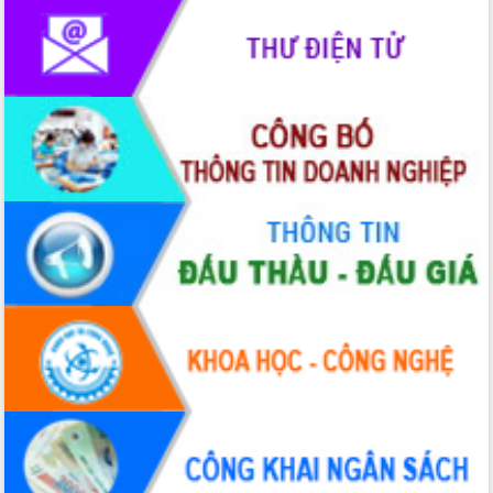
Thứ trưởng Bộ Y tế làm việc với tỉnh
Đắk Lắk về phát triển nhân lực y tế
cho trạm y tế cấp xã
Du lịch Đắk Lắk nâng tầm trải nghiệm
du khách thông qua Hệ thống cơ sở dữ
liệu và Bản đồ số
Tập huấn ứng dụng trí tuệ nhân tạo (AI)
trong thương mại điện tử năm 2026
Đoàn đại biểu Quốc hội tỉnh Đắk Lắk
trao đổi thông tin trước Kỳ họp thứ
nhất, Quốc hội khóa XVI
Quyết liệt cải cách hành chính, khơi
thông nguồn lực phát triển
Nâng cao hiệu lực, hiệu quả HĐND
tỉnh thông qua hiện đại hóa hành chính
Xã Ea Phê gắn cải cách hành chính với
chuyển đổi số
Phó Chủ tịch Thường trực UBND tỉnh
Hồ Thị Nguyên Thảo làm việc tại Trung
tâm Phục vụ hành chính công xã Ea
Phê