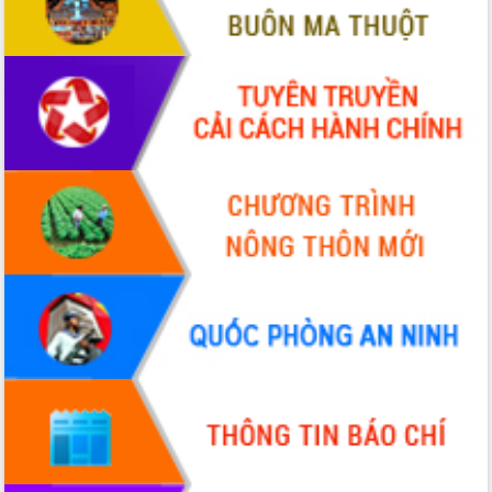
Xây dựng nông thôn mới: Nâng cao đời
sống người dân từ những mô hình thiết
thực
Quyết liệt tháo gỡ vướng mắc, đẩy
nhanh tiến độ các dự án trọng điểm
trong Khu kinh tế Nam Phú Yên
Hòn Yến phát triển du lịch gắn với bảo
tồn biển
Lấy ý kiến điều chỉnh Quy hoạch tỉnh
Đắk Lắk thời kỳ 2021-2030, tầm nhìn
đến năm 2050
Phát động chiến dịch 30 ngày đêm
giải phóng mặt bằng Tuyến đường bộ
ven biển
Đắk Lắk nỗ lực thúc đẩy tăng trưởng
kinh tế từ 10% trở lên trong Quý
II/2026
Đắk Lắk ký kết thỏa thuận hợp tác về
chuyển đổi số giai đoạn 2026 – 2030
với Tập đoàn Bưu chính Viễn thông
Việt Nam