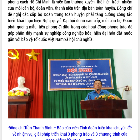
phong cách Hồ Chí Minh là việc làm thường xuyên, thể hiện trách nhiệm
quan trọng
của mỗi cán bộ, đoàn viên, thanh niên trên địa bàn toàn huyện. Đồng chí
Bí thư Tỉnh ủy Lương Nguyễn Minh
đề nghị các cấp bộ Đoàn trong toàn huyện phải tăng cường công tác
Triết thăm, tặng quà người có công với
triển khai thực hiện Nghị quyết Đại hội đoàn các cấp, mỗi cán bộ Đoàn
cách mạng
phải gương mẫu, tiên phong đi đầu trong các hoạt động phong trào để
góp phần đẩy mạnh sự nghiệp công nghiệp hóa, hiện đại hóa đất nước
Rà soát, hoàn thiện hệ thống thiết chế
gắn với bảo vệ Tổ quốc Việt Nam xã hội chủ nghĩa.
văn hóa, thể thao đáp ứng yêu cầu
LIÊN KẾT WEB
phát triển mới
Thường trực HĐND tỉnh Đắk Lắk gặp
mặt Đoàn chuyên gia y tế TP. Hồ Chí
Minh
THỐNG KÊ TRUY CẬP
Lễ truy điệu và an táng hài cốt liệt sĩ
tại Nghĩa trang Liệt sĩ xã Sơn Hòa
Hôm nay:
19541
Bàn giải pháp tháo gỡ khó khăn trong
Tất cả:
66064864
xuất khẩu sầu riêng và triển khai quy
định EUDR
Thứ trưởng Bộ Nông nghiệp và Môi
trường Nguyễn Hoàng Hiệp khảo sát
vùng trồng và doanh nghiệp đóng gói
sầu riêng tại Đắk Lắk
Đồng chí Trần Thanh Bình – Báo cáo viên Tỉnh đoàn triển khai chuyên đề
về nhiệm vụ, giải pháp triển khai 3 phong trào và 3 chương trình của
Trình diễn nghệ thuật chế biến các