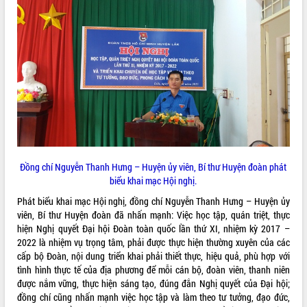
VIDEO
Khám bệnh, cấp phát thuốc miễn phí
Đồng chí Nguyễn Thanh Hưng – Huyện ủy viên, Bí thư Huyện đoàn phát
và tặng quà người dân xã Cư Pui
biểu khai mạc Hội nghị.
Hội nghị UBND tỉnh Đắk Lắk thường kỳ
tháng 7/2026
Phát biểu khai mạc Hội nghị, đồng chí Nguyễn Thanh Hưng – Huyện ủy
viên, Bí thư Huyện đoàn đã nhấn mạnh: Việc học tập, quán triệt, thực
Lễ truy tặng danh hiệu “Bà Mẹ Việt
hiện Nghị quyết Đại hội Đoàn toàn quốc lần thứ XI, nhiệm kỳ 2017 –
Nam Anh hùng” và trao Huân chương
2022 là nhiệm vụ trọng tâm, phải được thực hiện thường xuyên của các
Lao động
cấp bộ Đoàn, nội dung triển khai phải thiết thực, hiệu quả, phù hợp với
ALBUM ẢNH
UBND tỉnh Đắk Lắk triển khai nhiệm
tình hình thực tế của địa phương để mỗi cán bộ, đoàn viên, thanh niên
vụ 6 tháng cuối năm 2026
được nắm vững, thực hiện sáng tạo, đúng đắn Nghị quyết của Đại hội;
Kỳ họp thứ Hai, Hội đồng nhân dân
đồng chí cũng nhấn mạnh việc học tập và làm theo tư tưởng, đạo đức,
tỉnh khóa XI quyết nghị nhiều nội dung