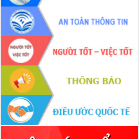
Xây dựng nền hành chính số đồng
hành cùng nông dân dân, doanh nghiệp
Giai đoạn 2026-2030, Đắk Lắk phấn
đấu có 77% xã đạt chuẩn nông thôn
mới
Chuyển đổi số 'mở đường' cho nông
nghiệp Đắk Lắk tăng trưởng bứt phá
Triển khai đồng bộ đo đạc, lập hồ sơ
địa chính, hoàn thiện cơ sở dữ liệu đất
đai
Ứng dụng sinh trắc học - Bước tiến
trong hành trình chuyển đổi số tại Đắk
Lắk
Đắk Lắk nâng cao hiệu quả công tác
Đảng từ Sổ tay đảng viên điện tử
Đắk Lắk đẩy mạnh nuôi biển công
nghệ, hướng tới phát triển thủy sản
bền vững
Tập huấn nâng cao năng lực triển khai
chuyển đổi số cho cán bộ, công chức