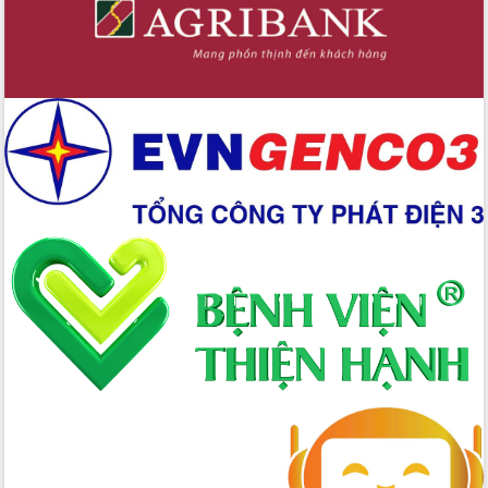
quốc phòng, quân sự địa phương năm
2026
Đắk Lắk tập trung toàn lực khắc phục
tồn tại IUU, sẵn sàng làm việc với
Đoàn thanh tra EC
Chủ tịch UBND tỉnh Tạ Anh Tuấn thăm,
chúc mừng các bệnh viện nhân Ngày
Thầy thuốc Việt Nam
Rộn ràng lễ hội truyền thống Sông
nước Đà Nông lần thứ I năm 2026
Kỳ họp Chuyên đề lần thứ Năm, HĐND
tỉnh Đắk Lắk thông qua các nghị quyết
quan trọng
Thống nhất danh sách giới thiệu ứng
cử đại biểu Quốc hội khoá XVI và đại
biểu HĐND tỉnh Đắk Lắk, nhiệm kỳ
2026-2031
Phát động hai phong trào thi đua quan
trọng trong kỷ nguyên mới
Hội nghị lần thứ tư Ban Chỉ đạo công