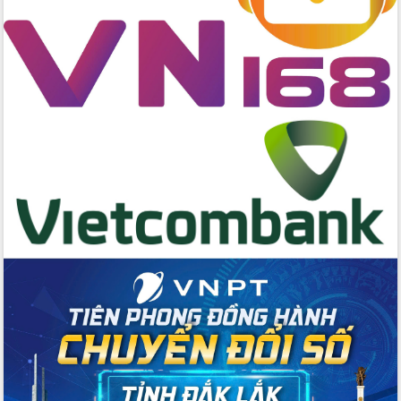
tác bầu cử tỉnh Đắk Lắk
Hội nghị Báo cáo viên Trung ương
tháng 01/2026
Phó Thủ tướng Hồ Quốc Dũng đánh giá
cao kết quả Chiến dịch Quang Trung
tại Đắk Lắk
Hội nghị Ban Chấp hành Đảng bộ tỉnh
Đắk Lắk lần thứ 2 (mở rộng)
Tập trung giải phóng mặt bằng, đẩy
nhanh tiến độ Tuyến đường bộ ven
biển
Gỡ khó, khởi công xây dựng, sửa chữa
toàn bộ nhà ở cho hộ dân đúng tiến độ
đề ra
UBND tỉnh Đắk Lắk tổng kết công tác
quốc phòng, quân sự địa phương năm
2025
Tập trung triển khai quyết liệt, đồng bộ
các giải pháp nhằm thực hiện hiệu quả
các nhiệm vụ đề ra năm 2025
Phát huy vai trò của người có uy tín