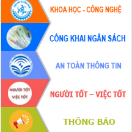
mới
UBND tỉnh họp báo định kỳ tháng 4
năm 2026
Hội thảo khoa học “Giải pháp thúc đẩy
phát triển nền kinh tế xanh tại tỉnh
Đắk Lắk”
Tăng cường giám sát, đôn đốc thực
hiện nhiệm vụ quản lý tài sản công
hàng tuần
Tháo gỡ những vướng mắc, đẩy mạnh
công tác cải cách thủ tục hành chính
tại Trung tâm Phục vụ hành chính
công tỉnh
Đắk Lắk: Tôn vinh 46 giải pháp tại Hội
thi Sáng tạo Kỹ thuật 2024 - 2025
Đắk Lắk rà soát, điều chỉnh Đề án 190
về phát triển nuôi trồng thủy sản
Phó Chủ tịch UBND tỉnh Đắk Lắk
Trương Công Thái kiểm tra thực địa
Dự án cao tốc Khánh Hòa - Buôn Ma
Thuột