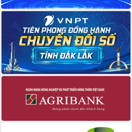
chuyển đổi số giai đoạn 2026 – 2030
với Tập đoàn Bưu chính Viễn thông
Việt Nam
Thứ trưởng Bộ Y tế làm việc với tỉnh
Đắk Lắk về phát triển nhân lực y tế
cho trạm y tế cấp xã
Du lịch Đắk Lắk nâng tầm trải nghiệm
du khách thông qua Hệ thống cơ sở dữ
liệu và Bản đồ số
Tập huấn ứng dụng trí tuệ nhân tạo (AI)
trong thương mại điện tử năm 2026
Đoàn đại biểu Quốc hội tỉnh Đắk Lắk
trao đổi thông tin trước Kỳ họp thứ
nhất, Quốc hội khóa XVI
Quyết liệt cải cách hành chính, khơi
thông nguồn lực phát triển
Nâng cao hiệu lực, hiệu quả HĐND
tỉnh thông qua hiện đại hóa hành chính
Xã Ea Phê gắn cải cách hành chính với
chuyển đổi số
Phó Chủ tịch Thường trực UBND tỉnh