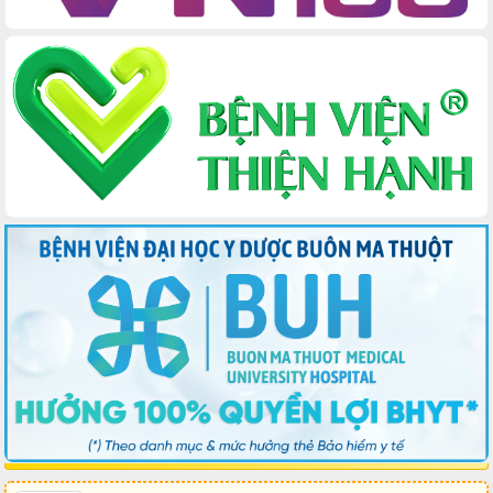
Tập huấn nâng cao năng lực triển khai
chuyển đổi số cho cán bộ, công chức
cấp xã
Đắk Lắk phát động hưởng ứng Ngày
Quyền của người tiêu dùng Việt Nam
2026
Đẩy mạnh cải cách hành chính, quyết
tâm đạt được mục tiêu tăng trưởng
hai con số trong năm 2026
Tổ chức trang trọng Lễ hội Đền thờ
Lương Văn Chánh năm 2026
Phó Bí thư Tỉnh ủy Đắk Lắk Đỗ Hữu
Huy giữ chức Bí thư Đảng ủy Ủy Ban
Nhân dân tỉnh
Bệnh án điện tử thúc đẩy chuyển đổi
số y tế tại Đắk Lắk
Chuyển đổi số thư viện: Mở rộng
không gian tri thức trong thời đại số
Đánh giá, rút kinh nghiệm công tác tổ
chức diễn tập trước ngày bầu cử