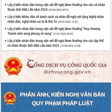
Lấy ý kiến nhân dân trong việc xét đề nghị khen thưởng cho các cá nhân
VIDEO
thuộc tỉnh Đắk Lắk năm 2024
(23/04/2025, 08:51)
Loading the player...
Lấy ý kiến Nhân dân về danh sách cá nhân đề nghị xét tặng Nghệ nhân
nhân dân, nghệ nhân ưu tú lầ thứ Tư
(20/01/2025, 15:01)
Bí thư Tỉnh ủy Lương Nguyễn Minh
Lấy ý kiến nhân dân trong việc xét đề nghị khen thưởng “Huy chương
Triết thăm, tặng quà người có công với
Thanh niên xung phong vẻ vang”
cách mạng
(17/01/2025, 09:07)
Rà soát, hoàn thiện hệ thống thiết chế
Lấy ý kiến nhân dân trong việc xét đề nghị khen thưởng cho các tập thể,
văn hóa, thể thao đáp ứng yêu cầu
cá nhân thuộc tỉnh Đắk Lắk năm 2023
(15/04/2024, 10:04)
phát triển mới
Thường trực HĐND tỉnh Đắk Lắk gặp
mặt Đoàn chuyên gia y tế TP. Hồ Chí
ALBUM ẢNH
Minh
Lễ truy điệu và an táng hài cốt liệt sĩ
tại Nghĩa trang Liệt sĩ xã Sơn Hòa
Bàn giải pháp tháo gỡ khó khăn trong
xuất khẩu sầu riêng và triển khai quy
định EUDR
Thứ trưởng Bộ Nông nghiệp và Môi
trường Nguyễn Hoàng Hiệp khảo sát
vùng trồng và doanh nghiệp đóng gói
LIÊN KẾT WEB