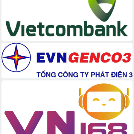
Hồ Thị Nguyên Thảo làm việc tại Trung
tâm Phục vụ hành chính công xã Ea
Phê
Xây dựng nền hành chính số đồng
hành cùng nông dân dân, doanh nghiệp
Giai đoạn 2026-2030, Đắk Lắk phấn
đấu có 77% xã đạt chuẩn nông thôn
mới
Chuyển đổi số 'mở đường' cho nông
nghiệp Đắk Lắk tăng trưởng bứt phá
Triển khai đồng bộ đo đạc, lập hồ sơ
địa chính, hoàn thiện cơ sở dữ liệu đất
đai
Ứng dụng sinh trắc học - Bước tiến
trong hành trình chuyển đổi số tại Đắk
Lắk
Đắk Lắk nâng cao hiệu quả công tác
Đảng từ Sổ tay đảng viên điện tử
Đắk Lắk đẩy mạnh nuôi biển công
nghệ, hướng tới phát triển thủy sản
bền vững