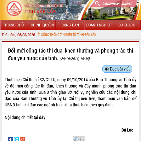
|
Vietnamese
English
TRANG CHỦ
CHÍNH QUYỀN
CÔNG DÂN
DOANH NGHIỆP
DU KHÁCH
Thứ năm, 06/08/2026
O MỪNG ĐẾN VỚI CỔNG THÔNG TIN ĐIỆN TỬ TỈNH ĐẮK LẮK
GIỚI THIỆU
Đổi mới công tác thi đua, khen thưởng và phong trào thi
đua yêu nước của tỉnh.
(28/10/2014, 15:36)
LÃNH ĐẠO UBND TỈNH
Đọc bài viết
TIN TỨC SỰ KIỆN
Thực hiện Chỉ thị số 32/CT-TU, ngày 09/10/2014 của Ban Thường vụ Tỉnh ủy
SỞ, BAN, NGÀNH
về đổi mới công tác thi đua, khen thưởng và đẩy mạnh phong trào thi đua
yêu nước của tỉnh. UBND tỉnh giao Sở Nội vụ nghiên cứu các nội dung chỉ
UBND CÁC XÃ, PHƯỜNG
đạo của Ban Thường vụ Tỉnh ủy tại Chỉ thị nêu trên, tham mưu văn bản để
UBND tỉnh chỉ đạo các ngành triển khai thực hiện theo quy định.
THÔNG TIN CHỈ ĐẠO ĐIỀU HÀNH
Nội dung chi tiết
tại đây
HỆ THỐNG VĂN BẢN
Bá Lục
VĂN BẢN HĐND TỈNH
In