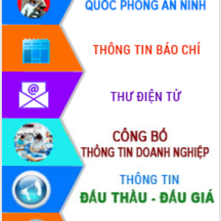
hiện Đề án 06 của Chính phủ
Họp báo thông tin về Hội nghị Công bố
Quy hoạch và Xúc tiến đầu tư tỉnh Đắk
Lắk
Khơi thông điểm nghẽn, đẩy nhanh
giải ngân vốn khắc phục thiên tai
HĐND tỉnh thông qua điều chỉnh Quy
hoạch tỉnh thời kỳ 2021-2030
Hội thảo góp ý hồ sơ điều chỉnh quy
hoạch tỉnh Đắk Lắk thời kỳ 2021-2030,
tầm nhìn đến năm 2050
Nâng cao hiệu quả hoạt động của các
doanh nghiệp nhà nước
Hội nghị triển khai kết nối mạng
truyền số liệu chuyên dùng phục vụ cơ
quan Đảng, Nhà nước
Lễ phát động chuỗi hoạt động chung
tay làm sạch môi trường
Xã Ea Kar bước chuyển mình trong
công tác cải cách hành chính mô hình