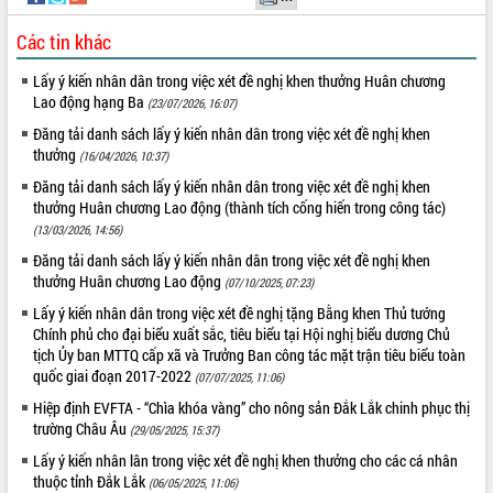
ĐIỂM TIN VĂN BẢN
Các tin khác
QUY HOẠCH - KẾ HOẠCH
Lấy ý kiến nhân dân trong việc xét đề nghị khen thưởng Huân chương
Lao động hạng Ba
(23/07/2026, 16:07)
Đăng tải danh sách lấy ý kiến nhân dân trong việc xét đề nghị khen
thưởng
(16/04/2026, 10:37)
Đăng tải danh sách lấy ý kiến nhân dân trong việc xét đề nghị khen
thưởng Huân chương Lao động (thành tích cống hiến trong công tác)
(13/03/2026, 14:56)
Đăng tải danh sách lấy ý kiến nhân dân trong việc xét đề nghị khen
thưởng Huân chương Lao động
(07/10/2025, 07:23)
Lấy ý kiến nhân dân trong việc xét đề nghị tặng Bằng khen Thủ tướng
Chính phủ cho đại biểu xuất sắc, tiêu biểu tại Hội nghị biểu dương Chủ
tịch Ủy ban MTTQ cấp xã và Trưởng Ban công tác mặt trận tiêu biểu toàn
quốc giai đoạn 2017-2022
(07/07/2025, 11:06)
Hiệp định EVFTA - “Chìa khóa vàng” cho nông sản Đắk Lắk chinh phục thị
trường Châu Âu
(29/05/2025, 15:37)
Lấy ý kiến nhân lân trong việc xét đề nghị khen thưởng cho các cá nhân
thuộc tỉnh Đắk Lắk
(06/05/2025, 11:06)