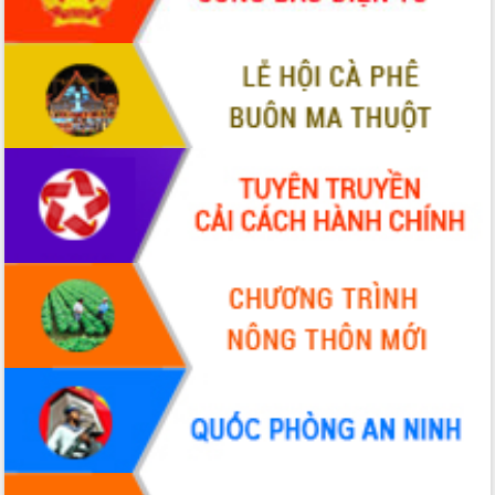
Quy hoạch và Xúc tiến đầu tư tỉnh Đắk
Lắk
Khơi thông điểm nghẽn, đẩy nhanh
giải ngân vốn khắc phục thiên tai
HĐND tỉnh thông qua điều chỉnh Quy
hoạch tỉnh thời kỳ 2021-2030
Hội thảo góp ý hồ sơ điều chỉnh quy
hoạch tỉnh Đắk Lắk thời kỳ 2021-2030,
tầm nhìn đến năm 2050
Nâng cao hiệu quả hoạt động của các
doanh nghiệp nhà nước
Hội nghị triển khai kết nối mạng
truyền số liệu chuyên dùng phục vụ cơ
quan Đảng, Nhà nước
Lễ phát động chuỗi hoạt động chung
tay làm sạch môi trường
Xã Ea Kar bước chuyển mình trong
công tác cải cách hành chính mô hình
mới
UBND tỉnh họp báo định kỳ tháng 4
năm 2026