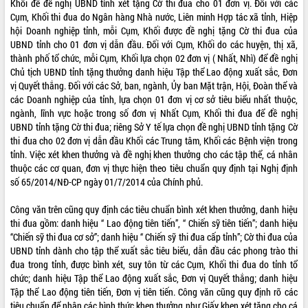
Khối để đề nghị UBND tỉnh xét tặng Cờ thi đua cho 01 đơn vị. Đối với các
Cụm, Khối thi đua do Ngân hàng Nhà nước, Liên minh Hợp tác xã tỉnh, Hiệp
ĐIỂM TIN VĂN BẢN
hội Doanh nghiệp tỉnh, mỗi Cụm, Khối được đề nghị tặng Cờ thi đua của
UBND tỉnh cho 01 đơn vị dẫn đầu. Đối với Cụm, Khối do các huyện, thị xã,
QUY HOẠCH - KẾ HOẠCH
thành phố tổ chức, mỗi Cụm, Khối lựa chọn 02 đơn vị ( Nhất, Nhì) để đề nghị
Chủ tịch UBND tỉnh tặng thưởng danh hiệu Tập thể Lao động xuất sắc, Đơn
vị Quyết thắng. Đối với các Sở, ban, ngành, Ủy ban Mặt trận, Hội, Đoàn thể và
các Doanh nghiệp của tỉnh, lựa chọn 01 đơn vị cơ sở tiêu biểu nhất thuộc,
ngành, lĩnh vực hoặc trong số đơn vị Nhất Cụm, Khối thi đua để đề nghị
UBND tỉnh tặng Cờ thi đua; riêng Sở Y tế lựa chọn đề nghị UBND tỉnh tặng Cờ
thi đua cho 02 đơn vị dẫn đầu Khối các Trung tâm, Khối các Bệnh viện trong
tỉnh. Việc xét khen thưởng và đề nghị khen thưởng cho các tập thể, cá nhân
thuộc các cơ quan, đơn vị thực hiện theo tiêu chuẩn quy định tại Nghị định
số 65/2014/NĐ-CP ngày 01/7/2014 của Chính phủ.
Công văn trên cũng quy định các tiêu chuẩn bình xét khen thưởng, danh hiệu
thi đua gồm: danh hiệu “ Lao động tiên tiến”, “ Chiến sỹ tiên tiến”; danh hiệu
“Chiến sỹ thi đua cơ sở”; danh hiệu “ Chiến sỹ thi đua cấp tỉnh”; Cờ thi đua của
UBND tỉnh dành cho tập thể xuất sắc tiêu biểu, dẫn đầu các phong trào thi
đua trong tỉnh, được bình xét, suy tôn từ các Cụm, Khối thi đua do tỉnh tổ
chức; danh hiệu Tập thể Lao động xuất sắc, Đơn vị Quyết thắng; danh hiệu
Tập thể Lao động tiên tiến, Đơn vị tiên tiến. Công văn cũng quy định rõ các
tiêu chuẩn để nhận các hình thức khen thưởng như Giấy khen xét tặng cho cá