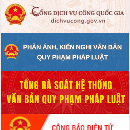
món ăn từ sầu riêng
Đắk Lắk công bố Quy hoạch và xúc
tiến đầu tư tỉnh
Ngành cá ngừ Đắk Lắk chủ động thích
ứng để giữ vững thị trường xuất khẩu
Diễn đàn Kinh tế tư nhân Việt Nam đột
phá cơ chế - Hợp tác công tư
Đề án 06 tạo bước ngoặt đột phá trong
cải cách hành chính tỉnh Đắk Lắk
Kết nối tour, đẩy mạnh chuyển đổi số
để phát triển du lịch Đắk Lắk
Khởi động Dự án Đầu tư xây dựng hạ
tầng kỹ thuật Cụm công nghiệp Tân
Tiến
Gặp mặt các cơ quan báo chí nhân Kỷ
niệm 101 năm Ngày Báo chí Cách
mạng Việt Nam
Đắk Lắk sơ kết 4 năm triển khai thực
hiện Đề án 06 của Chính phủ
Họp báo thông tin về Hội nghị Công bố