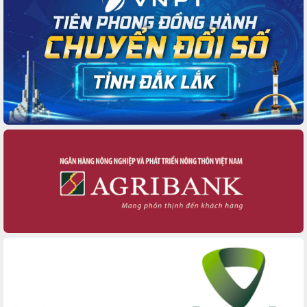
Xây dựng nền hành chính số đồng
hành cùng nông dân dân, doanh nghiệp
Giai đoạn 2026-2030, Đắk Lắk phấn
đấu có 77% xã đạt chuẩn nông thôn
mới
Chuyển đổi số 'mở đường' cho nông
nghiệp Đắk Lắk tăng trưởng bứt phá
Triển khai đồng bộ đo đạc, lập hồ sơ
địa chính, hoàn thiện cơ sở dữ liệu đất
đai
Ứng dụng sinh trắc học - Bước tiến
trong hành trình chuyển đổi số tại Đắk
Lắk
Đắk Lắk nâng cao hiệu quả công tác
Đảng từ Sổ tay đảng viên điện tử
Đắk Lắk đẩy mạnh nuôi biển công
nghệ, hướng tới phát triển thủy sản
bền vững
Tập huấn nâng cao năng lực triển khai
chuyển đổi số cho cán bộ, công chức