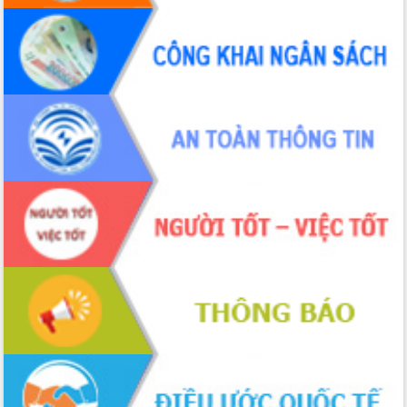
Xây dựng nông thôn mới: Nâng cao đời
sống người dân từ những mô hình thiết
thực
Quyết liệt tháo gỡ vướng mắc, đẩy
nhanh tiến độ các dự án trọng điểm
trong Khu kinh tế Nam Phú Yên
Hòn Yến phát triển du lịch gắn với bảo
tồn biển
Lấy ý kiến điều chỉnh Quy hoạch tỉnh
Đắk Lắk thời kỳ 2021-2030, tầm nhìn
đến năm 2050
Phát động chiến dịch 30 ngày đêm
giải phóng mặt bằng Tuyến đường bộ
ven biển
Đắk Lắk nỗ lực thúc đẩy tăng trưởng
kinh tế từ 10% trở lên trong Quý
II/2026
Đắk Lắk ký kết thỏa thuận hợp tác về
chuyển đổi số giai đoạn 2026 – 2030
với Tập đoàn Bưu chính Viễn thông
Việt Nam