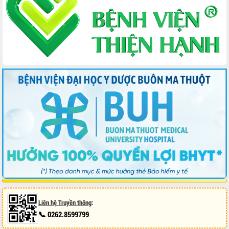
Bầu cử Quốc hội và HĐND: Cử tri Đắk
Lắk gửi gắm niềm tin, kỳ vọng vào lá
phiếu
Đắk Lắk sẵn sàng các điều kiện cho
Ngày hội bầu cử đại biểu Quốc hội
khóa XVI và HĐND các cấp nhiệm kỳ
2026-2031
Đảm bảo cuộc bầu cử đại biểu Quốc
hội và đại biểu HĐND các cấp diễn ra
an toàn, hiệu quả, đúng quy định
Thủ tướng Chính phủ Phạm Minh Chính
kiểm tra, chỉ đạo hoàn thành các dự
án cao tốc và thăm khu tái định cư tại
Đắk Lắk
Sôi nổi Hội đua ngựa truyền thống Gò
Thì Thùng mừng Xuân Bính Ngọ 2026
Lãnh đạo tỉnh dâng hương tưởng niệm
tại Đập Đồng Cam đầu Xuân Bính Ngọ
Liên hệ Truyền thông
:
Ngành nông nghiệp phấn đấu tăng
📞 0262.8599799
trưởng đạt 5,86% trong năm 2026
UBND tỉnh Đắk Lắk triển khai công tác