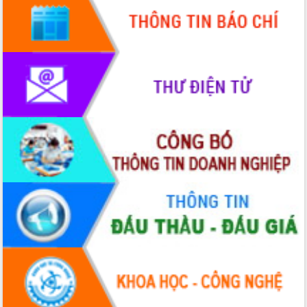
Hội thảo khoa học “Giải pháp thúc đẩy
phát triển nền kinh tế xanh tại tỉnh
Đắk Lắk”
Tăng cường giám sát, đôn đốc thực
hiện nhiệm vụ quản lý tài sản công
hàng tuần
Tháo gỡ những vướng mắc, đẩy mạnh
công tác cải cách thủ tục hành chính
tại Trung tâm Phục vụ hành chính
công tỉnh
Đắk Lắk: Tôn vinh 46 giải pháp tại Hội
thi Sáng tạo Kỹ thuật 2024 - 2025
Đắk Lắk rà soát, điều chỉnh Đề án 190
về phát triển nuôi trồng thủy sản
Phó Chủ tịch UBND tỉnh Đắk Lắk
Trương Công Thái kiểm tra thực địa
Dự án cao tốc Khánh Hòa - Buôn Ma
Thuột
Định vị cà phê Việt Nam như một “di
sản sống” trong dòng chảy toàn cầu