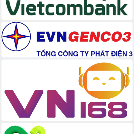
cấp xã
Đắk Lắk phát động hưởng ứng Ngày
Quyền của người tiêu dùng Việt Nam
2026
Đẩy mạnh cải cách hành chính, quyết
tâm đạt được mục tiêu tăng trưởng
hai con số trong năm 2026
Tổ chức trang trọng Lễ hội Đền thờ
Lương Văn Chánh năm 2026
Phó Bí thư Tỉnh ủy Đắk Lắk Đỗ Hữu
Huy giữ chức Bí thư Đảng ủy Ủy Ban
Nhân dân tỉnh
Bệnh án điện tử thúc đẩy chuyển đổi
số y tế tại Đắk Lắk
Chuyển đổi số thư viện: Mở rộng
không gian tri thức trong thời đại số
Đánh giá, rút kinh nghiệm công tác tổ
chức diễn tập trước ngày bầu cử
Chương trình “Gặp gỡ hữu nghị –
Friendship Meeting New Year 2026”