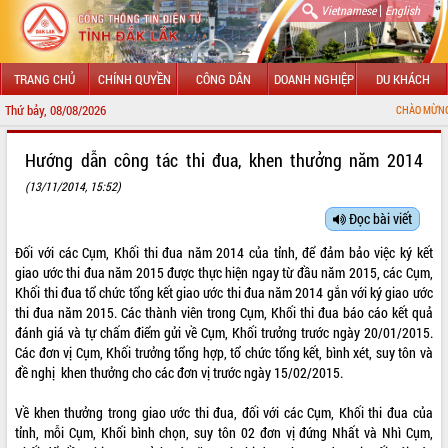
|
Vietnamese
English
TRANG CHỦ
CHÍNH QUYỀN
CÔNG DÂN
DOANH NGHIỆP
DU KHÁCH
Thứ bảy, 08/08/2026
CHÀO MỪNG ĐẾN VỚI CỔNG
GIỚI THIỆU
Hướng dẫn công tác thi đua, khen thưởng năm 2014
(13/11/2014, 15:52)
LÃNH ĐẠO UBND TỈNH
Đọc bài viết
TIN TỨC SỰ KIỆN
Đối với các Cụm, Khối thi đua năm 2014 của tỉnh, để đảm bảo việc ký kết
SỞ, BAN, NGÀNH
giao ước thi đua năm 2015 được thực hiện ngay từ đầu năm 2015, các Cụm,
Khối thi đua tổ chức tổng kết giao ước thi đua năm 2014 gắn với ký giao ước
UBND CÁC XÃ, PHƯỜNG
thi đua năm 2015. Các thành viên trong Cụm, Khối thi đua báo cáo kết quả
đánh giá và tự chấm điểm gửi về Cụm, Khối trưởng trước ngày 20/01/2015.
Các đơn vị Cụm, Khối trưởng tổng hợp, tổ chức tổng kết, bình xét, suy tôn và
THÔNG TIN CHỈ ĐẠO ĐIỀU HÀNH
đề nghị khen thưởng cho các đơn vị trước ngày 15/02/2015.
HỆ THỐNG VĂN BẢN
Về khen thưởng trong giao ước thi đua, đối với các Cụm, Khối thi đua của
tỉnh, mỗi Cụm, Khối bình chọn, suy tôn 02 đơn vị đứng Nhất và Nhì Cụm,
VĂN BẢN HĐND TỈNH