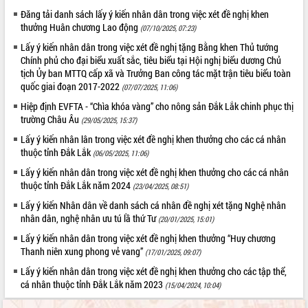
quan trọng
Đăng tải danh sách lấy ý kiến nhân dân trong việc xét đề nghị khen
thưởng Huân chương Lao động
(07/10/2025, 07:23)
Bí thư Tỉnh ủy Lương Nguyễn Minh
Triết thăm, tặng quà người có công với
Lấy ý kiến nhân dân trong việc xét đề nghị tặng Bằng khen Thủ tướng
cách mạng
Chính phủ cho đại biểu xuất sắc, tiêu biểu tại Hội nghị biểu dương Chủ
tịch Ủy ban MTTQ cấp xã và Trưởng Ban công tác mặt trận tiêu biểu toàn
Rà soát, hoàn thiện hệ thống thiết chế
quốc giai đoạn 2017-2022
văn hóa, thể thao đáp ứng yêu cầu
(07/07/2025, 11:06)
LIÊN KẾT WEB
phát triển mới
Hiệp định EVFTA - “Chìa khóa vàng” cho nông sản Đắk Lắk chinh phục thị
Thường trực HĐND tỉnh Đắk Lắk gặp
trường Châu Âu
(29/05/2025, 15:37)
mặt Đoàn chuyên gia y tế TP. Hồ Chí
Lấy ý kiến nhân lân trong việc xét đề nghị khen thưởng cho các cá nhân
Minh
thuộc tỉnh Đắk Lắk
(06/05/2025, 11:06)
THỐNG KÊ TRUY CẬP
Lễ truy điệu và an táng hài cốt liệt sĩ
Lấy ý kiến nhân dân trong việc xét đề nghị khen thưởng cho các cá nhân
tại Nghĩa trang Liệt sĩ xã Sơn Hòa
Hôm nay:
39333
thuộc tỉnh Đắk Lắk năm 2024
(23/04/2025, 08:51)
Bàn giải pháp tháo gỡ khó khăn trong
Tất cả:
66084656
Lấy ý kiến Nhân dân về danh sách cá nhân đề nghị xét tặng Nghệ nhân
xuất khẩu sầu riêng và triển khai quy
nhân dân, nghệ nhân ưu tú lầ thứ Tư
(20/01/2025, 15:01)
định EUDR
Lấy ý kiến nhân dân trong việc xét đề nghị khen thưởng “Huy chương
Thứ trưởng Bộ Nông nghiệp và Môi
Thanh niên xung phong vẻ vang”
trường Nguyễn Hoàng Hiệp khảo sát
(17/01/2025, 09:07)
vùng trồng và doanh nghiệp đóng gói
Lấy ý kiến nhân dân trong việc xét đề nghị khen thưởng cho các tập thể,
sầu riêng tại Đắk Lắk
cá nhân thuộc tỉnh Đắk Lắk năm 2023
(15/04/2024, 10:04)
Trình diễn nghệ thuật chế biến các