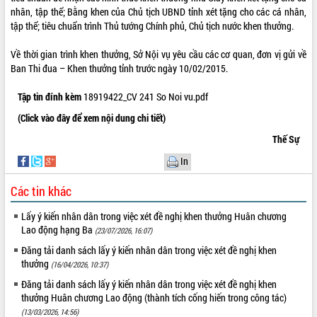
nhân, tập thể; Bằng khen của Chủ tịch UBND tỉnh xét tặng cho các cá nhân,
VIDEO
tập thể; tiêu chuẩn trình Thủ tướng Chính phủ, Chủ tịch nước khen thưởng.
Về thời gian trình khen thưởng, Sở Nội vụ yêu cầu các cơ quan, đơn vị gửi về
Ban Thi đua – Khen thưởng tỉnh trước ngày 10/02/2015.
Tập tin đính kèm
18919422_CV 241 So Noi vu.pdf
(Click vào đây để xem nội dung chi tiết)
Thế Sự
Khám bệnh, cấp phát thuốc miễn phí
In
và tặng quà người dân xã Cư Pui
Các tin khác
Hội nghị UBND tỉnh Đắk Lắk thường kỳ
tháng 7/2026
Lấy ý kiến nhân dân trong việc xét đề nghị khen thưởng Huân chương
Lễ truy tặng danh hiệu “Bà Mẹ Việt
Lao động hạng Ba
(23/07/2026, 16:07)
Nam Anh hùng” và trao Huân chương
Đăng tải danh sách lấy ý kiến nhân dân trong việc xét đề nghị khen
Lao động
thưởng
(16/04/2026, 10:37)
ALBUM ẢNH
UBND tỉnh Đắk Lắk triển khai nhiệm
vụ 6 tháng cuối năm 2026
Đăng tải danh sách lấy ý kiến nhân dân trong việc xét đề nghị khen
thưởng Huân chương Lao động (thành tích cống hiến trong công tác)
Kỳ họp thứ Hai, Hội đồng nhân dân
(13/03/2026, 14:56)
tỉnh khóa XI quyết nghị nhiều nội dung