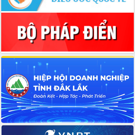
Thứ trưởng Bộ Y tế làm việc với tỉnh
Đắk Lắk về phát triển nhân lực y tế
cho trạm y tế cấp xã
Du lịch Đắk Lắk nâng tầm trải nghiệm
du khách thông qua Hệ thống cơ sở dữ
liệu và Bản đồ số
Tập huấn ứng dụng trí tuệ nhân tạo (AI)
trong thương mại điện tử năm 2026
Đoàn đại biểu Quốc hội tỉnh Đắk Lắk
trao đổi thông tin trước Kỳ họp thứ
nhất, Quốc hội khóa XVI
Quyết liệt cải cách hành chính, khơi
thông nguồn lực phát triển
Nâng cao hiệu lực, hiệu quả HĐND
tỉnh thông qua hiện đại hóa hành chính
Xã Ea Phê gắn cải cách hành chính với
chuyển đổi số
Phó Chủ tịch Thường trực UBND tỉnh
Hồ Thị Nguyên Thảo làm việc tại Trung
tâm Phục vụ hành chính công xã Ea
Phê