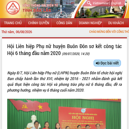
|
Vietnamese
English
TRANG CHỦ
CHÍNH QUYỀN
CÔNG DÂN
DOANH NGHIỆP
DU KHÁCH
Thứ năm, 06/08/2026
CHÀO MỪNG ĐẾN VỚI CỔNG THÔNG TIN ĐIỆN TỬ 
GIỚI THIỆU
Hội Liên hiệp Phụ nữ huyện Buôn Đôn sơ kết công tác
Hội 6 tháng đầu năm 2020
(09/07/2020, 14:20)
LÃNH ĐẠO UBND TỈNH
Đọc bài viết
TIN TỨC SỰ KIỆN
Ngày 8/7, Hội Liên hiệp Phụ nữ (LHPN) huyện Buôn Đôn tổ chức hội nghị
SỞ, BAN, NGÀNH
Ban chấp hành lần thứ XVI, nhiệm kỳ 2016 - 2021 nhằm đánh giá kết
quả thực hiện công tác Hội và phong trào phụ nữ 6 tháng đầu, đề ra
UBND CÁC XÃ, PHƯỜNG
phương hướng, nhiệm vụ 6 tháng cuối năm 2020.
THÔNG TIN CHỈ ĐẠO ĐIỀU HÀNH
HỆ THỐNG VĂN BẢN
VĂN BẢN HĐND TỈNH