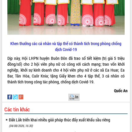
Bàn giải pháp tháo gỡ khó khăn trong
xuất khẩu sầu riêng và triển khai quy
định EUDR
Thứ trưởng Bộ Nông nghiệp và Môi
trường Nguyễn Hoàng Hiệp khảo sát
vùng trồng và doanh nghiệp đóng gói
LIÊN KẾT WEB
sầu riêng tại Đắk Lắk
Khen thưởng các cá nhân và tập thể có thành tích trong phòng chống
dịch Covid-19
Trình diễn nghệ thuật chế biến các
món ăn từ sầu riêng
Dịp này, Hội LHPN huyện Buôn Đôn đã trao sổ tiết kiệm (trị giá 5 triệu
Đắk Lắk công bố Quy hoạch và xúc
đồng/sổ) cho 2 hội viên phụ nữ có công với cách mạng; trao vốn khởi
THỐNG KÊ TRUY CẬP
tiến đầu tư tỉnh
nghiệp, khởi sự kinh doanh cho 4 hội viên phụ nữ ở các xã Ea Huar, Ea
Bar, Tân Hòa, Cuôr Knia; tặng Giấy khen cho 4 tập thể, 3 cá nhân có
Ngành cá ngừ Đắk Lắk chủ động thích
Hôm nay:
10467
thành tích trong công tác phòng, chống dịch Covid-19.
ứng để giữ vững thị trường xuất khẩu
Tất cả:
65986609
Diễn đàn Kinh tế tư nhân Việt Nam đột
Quốc An
phá cơ chế - Hợp tác công tư
In
Đề án 06 tạo bước ngoặt đột phá trong
cải cách hành chính tỉnh Đắk Lắk
Các tin khác
Kết nối tour, đẩy mạnh chuyển đổi số
Đắk Lắk triển khai nhiều giải pháp thúc đẩy xuất khẩu sầu riêng
để phát triển du lịch Đắk Lắk
(04/08/2026, 16:30)
Khởi động Dự án Đầu tư xây dựng hạ