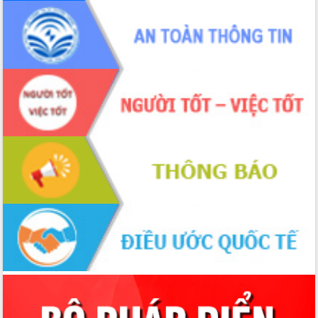
thông nguồn lực phát triển
Nâng cao hiệu lực, hiệu quả HĐND
tỉnh thông qua hiện đại hóa hành chính
Xã Ea Phê gắn cải cách hành chính với
chuyển đổi số
Phó Chủ tịch Thường trực UBND tỉnh
Hồ Thị Nguyên Thảo làm việc tại Trung
tâm Phục vụ hành chính công xã Ea
Phê
Xây dựng nền hành chính số đồng
hành cùng nông dân dân, doanh nghiệp
Giai đoạn 2026-2030, Đắk Lắk phấn
đấu có 77% xã đạt chuẩn nông thôn
mới
Chuyển đổi số 'mở đường' cho nông
nghiệp Đắk Lắk tăng trưởng bứt phá
Triển khai đồng bộ đo đạc, lập hồ sơ
địa chính, hoàn thiện cơ sở dữ liệu đất
đai
Ứng dụng sinh trắc học - Bước tiến
trong hành trình chuyển đổi số tại Đắk