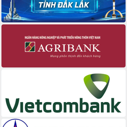
Bệnh án điện tử thúc đẩy chuyển đổi
số y tế tại Đắk Lắk
Chuyển đổi số thư viện: Mở rộng
không gian tri thức trong thời đại số
Đánh giá, rút kinh nghiệm công tác tổ
chức diễn tập trước ngày bầu cử
Chương trình “Gặp gỡ hữu nghị –
Friendship Meeting New Year 2026”
Bầu cử Quốc hội và HĐND: Cử tri Đắk
Lắk gửi gắm niềm tin, kỳ vọng vào lá
phiếu
Đắk Lắk sẵn sàng các điều kiện cho
Ngày hội bầu cử đại biểu Quốc hội
khóa XVI và HĐND các cấp nhiệm kỳ
2026-2031
Đảm bảo cuộc bầu cử đại biểu Quốc
hội và đại biểu HĐND các cấp diễn ra
an toàn, hiệu quả, đúng quy định
Thủ tướng Chính phủ Phạm Minh Chính
kiểm tra, chỉ đạo hoàn thành các dự
án cao tốc và thăm khu tái định cư tại