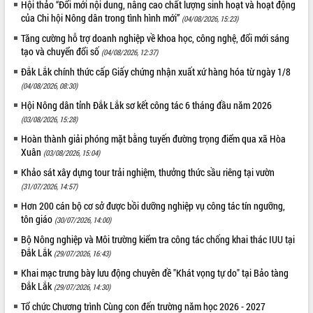
Hội thảo “Đổi mới nội dung, nâng cao chất lượng sinh hoạt và hoạt động
tầng kỹ thuật Cụm công nghiệp Tân
của Chi hội Nông dân trong tình hình mới”
(04/08/2026, 15:23)
Tiến
Tăng cường hỗ trợ doanh nghiệp về khoa học, công nghệ, đổi mới sáng
Gặp mặt các cơ quan báo chí nhân Kỷ
tạo và chuyển đổi số
niệm 101 năm Ngày Báo chí Cách
(04/08/2026, 12:37)
mạng Việt Nam
Đắk Lắk chính thức cấp Giấy chứng nhận xuất xứ hàng hóa từ ngày 1/8
Đắk Lắk sơ kết 4 năm triển khai thực
(04/08/2026, 08:30)
hiện Đề án 06 của Chính phủ
Hội Nông dân tỉnh Đắk Lắk sơ kết công tác 6 tháng đầu năm 2026
Họp báo thông tin về Hội nghị Công bố
(03/08/2026, 15:28)
Quy hoạch và Xúc tiến đầu tư tỉnh Đắk
Hoàn thành giải phóng mặt bằng tuyến đường trọng điểm qua xã Hòa
Lắk
Xuân
(03/08/2026, 15:04)
Khơi thông điểm nghẽn, đẩy nhanh
Khảo sát xây dựng tour trải nghiệm, thưởng thức sầu riêng tại vườn
giải ngân vốn khắc phục thiên tai
(31/07/2026, 14:57)
HĐND tỉnh thông qua điều chỉnh Quy
Hơn 200 cán bộ cơ sở được bồi dưỡng nghiệp vụ công tác tín ngưỡng,
hoạch tỉnh thời kỳ 2021-2030
tôn giáo
(30/07/2026, 14:00)
Hội thảo góp ý hồ sơ điều chỉnh quy
hoạch tỉnh Đắk Lắk thời kỳ 2021-2030,
Bộ Nông nghiệp và Môi trường kiểm tra công tác chống khai thác IUU tại
tầm nhìn đến năm 2050
Đắk Lắk
(29/07/2026, 16:43)
Nâng cao hiệu quả hoạt động của các
Khai mạc trưng bày lưu động chuyên đề "Khát vọng tự do" tại Bảo tàng
doanh nghiệp nhà nước
Đắk Lắk
(29/07/2026, 14:30)
Hội nghị triển khai kết nối mạng
Tổ chức Chương trình Cùng con đến trường năm học 2026 - 2027