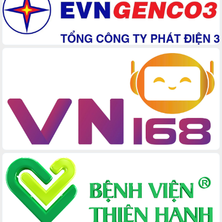
Đắk Lắk
Sôi nổi Hội đua ngựa truyền thống Gò
Thì Thùng mừng Xuân Bính Ngọ 2026
Lãnh đạo tỉnh dâng hương tưởng niệm
tại Đập Đồng Cam đầu Xuân Bính Ngọ
Ngành nông nghiệp phấn đấu tăng
trưởng đạt 5,86% trong năm 2026
UBND tỉnh Đắk Lắk triển khai công tác
quốc phòng, quân sự địa phương năm
2026
Đắk Lắk tập trung toàn lực khắc phục
tồn tại IUU, sẵn sàng làm việc với
Đoàn thanh tra EC
Chủ tịch UBND tỉnh Tạ Anh Tuấn thăm,
chúc mừng các bệnh viện nhân Ngày
Thầy thuốc Việt Nam
Rộn ràng lễ hội truyền thống Sông
nước Đà Nông lần thứ I năm 2026
Kỳ họp Chuyên đề lần thứ Năm, HĐND
tỉnh Đắk Lắk thông qua các nghị quyết