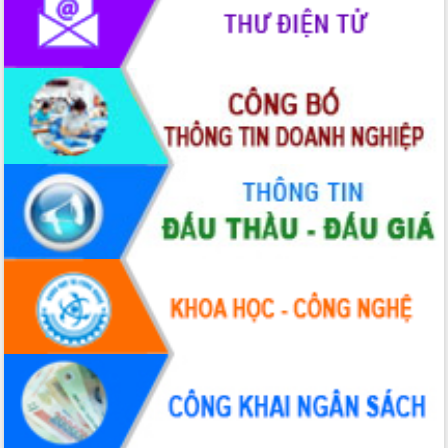
giải phóng mặt bằng Tuyến đường bộ
ven biển
Đắk Lắk nỗ lực thúc đẩy tăng trưởng
kinh tế từ 10% trở lên trong Quý
II/2026
Đắk Lắk ký kết thỏa thuận hợp tác về
chuyển đổi số giai đoạn 2026 – 2030
với Tập đoàn Bưu chính Viễn thông
Việt Nam
Thứ trưởng Bộ Y tế làm việc với tỉnh
Đắk Lắk về phát triển nhân lực y tế
cho trạm y tế cấp xã
Du lịch Đắk Lắk nâng tầm trải nghiệm
du khách thông qua Hệ thống cơ sở dữ
liệu và Bản đồ số
Tập huấn ứng dụng trí tuệ nhân tạo (AI)
trong thương mại điện tử năm 2026
Đoàn đại biểu Quốc hội tỉnh Đắk Lắk
trao đổi thông tin trước Kỳ họp thứ
nhất, Quốc hội khóa XVI
Quyết liệt cải cách hành chính, khơi