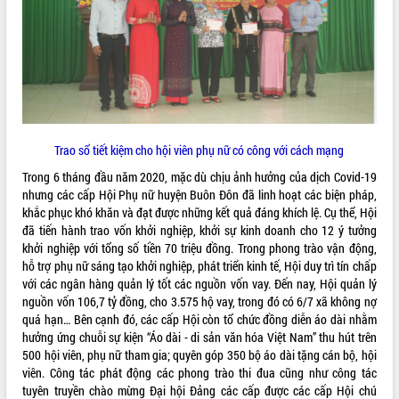
ĐIỂM TIN VĂN BẢN
QUY HOẠCH - KẾ HOẠCH
Trao sổ tiết kiệm cho hội viên phụ nữ có công với cách mạng
Trong 6 tháng đầu năm 2020, mặc dù chịu ảnh hưởng của dịch Covid-19
nhưng các cấp Hội Phụ nữ huyện Buôn Đôn đã linh hoạt các biện pháp,
khắc phục khó khăn và đạt được những kết quả đáng khích lệ. Cụ thể, Hội
đã tiến hành trao vốn khởi nghiệp, khởi sự kinh doanh cho 12 ý tưởng
khởi nghiệp với tổng số tiền 70 triệu đồng. Trong phong trào vận động,
hỗ trợ phụ nữ sáng tạo khởi nghiệp, phát triển kinh tế, Hội duy trì tín chấp
với các ngân hàng quản lý tốt các nguồn vốn vay. Đến nay, Hội quản lý
nguồn vốn 106,7 tỷ đồng, cho 3.575 hộ vay, trong đó có 6/7 xã không nợ
quá hạn… Bên cạnh đó, các cấp Hội còn tổ chức đồng diễn áo dài nhằm
hưởng ứng chuỗi sự kiện “Áo dài - di sản văn hóa Việt Nam” thu hút trên
500 hội viên, phụ nữ tham gia; quyên góp 350 bộ áo dài tặng cán bộ, hội
viên. Công tác phát động các phong trào thi đua cũng như công tác
tuyên truyền chào mừng Đại hội Đảng các cấp được các cấp Hội chú