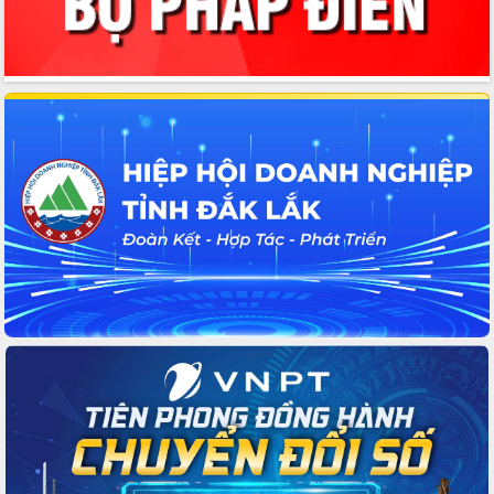
Lắk
Đắk Lắk nâng cao hiệu quả công tác
Đảng từ Sổ tay đảng viên điện tử
Đắk Lắk đẩy mạnh nuôi biển công
nghệ, hướng tới phát triển thủy sản
bền vững
Tập huấn nâng cao năng lực triển khai
chuyển đổi số cho cán bộ, công chức
cấp xã
Đắk Lắk phát động hưởng ứng Ngày
Quyền của người tiêu dùng Việt Nam
2026
Đẩy mạnh cải cách hành chính, quyết
tâm đạt được mục tiêu tăng trưởng
hai con số trong năm 2026
Tổ chức trang trọng Lễ hội Đền thờ
Lương Văn Chánh năm 2026
Phó Bí thư Tỉnh ủy Đắk Lắk Đỗ Hữu
Huy giữ chức Bí thư Đảng ủy Ủy Ban
Nhân dân tỉnh