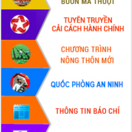
Đắk Lắk rà soát, điều chỉnh Đề án 190
về phát triển nuôi trồng thủy sản
Phó Chủ tịch UBND tỉnh Đắk Lắk
Trương Công Thái kiểm tra thực địa
Dự án cao tốc Khánh Hòa - Buôn Ma
Thuột
Định vị cà phê Việt Nam như một “di
sản sống” trong dòng chảy toàn cầu
Xây dựng nông thôn mới: Nâng cao đời
sống người dân từ những mô hình thiết
thực
Quyết liệt tháo gỡ vướng mắc, đẩy
nhanh tiến độ các dự án trọng điểm
trong Khu kinh tế Nam Phú Yên
Hòn Yến phát triển du lịch gắn với bảo
tồn biển
Lấy ý kiến điều chỉnh Quy hoạch tỉnh
Đắk Lắk thời kỳ 2021-2030, tầm nhìn
đến năm 2050
Phát động chiến dịch 30 ngày đêm