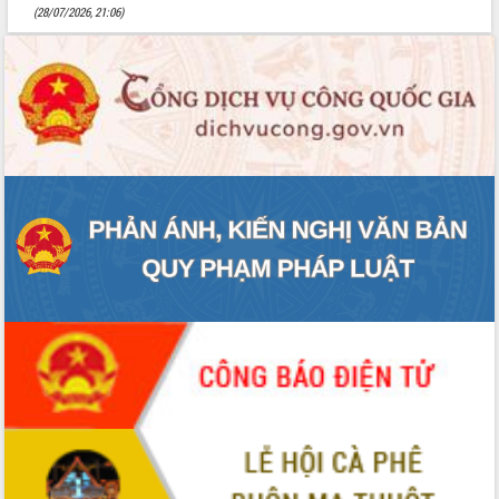
truyền số liệu chuyên dùng phục vụ cơ
(28/07/2026, 21:06)
quan Đảng, Nhà nước
Lễ phát động chuỗi hoạt động chung
tay làm sạch môi trường
Xã Ea Kar bước chuyển mình trong
công tác cải cách hành chính mô hình
mới
UBND tỉnh họp báo định kỳ tháng 4
năm 2026
Hội thảo khoa học “Giải pháp thúc đẩy
phát triển nền kinh tế xanh tại tỉnh
Đắk Lắk”
Tăng cường giám sát, đôn đốc thực
hiện nhiệm vụ quản lý tài sản công
hàng tuần
Tháo gỡ những vướng mắc, đẩy mạnh
công tác cải cách thủ tục hành chính
tại Trung tâm Phục vụ hành chính
công tỉnh
Đắk Lắk: Tôn vinh 46 giải pháp tại Hội
thi Sáng tạo Kỹ thuật 2024 - 2025