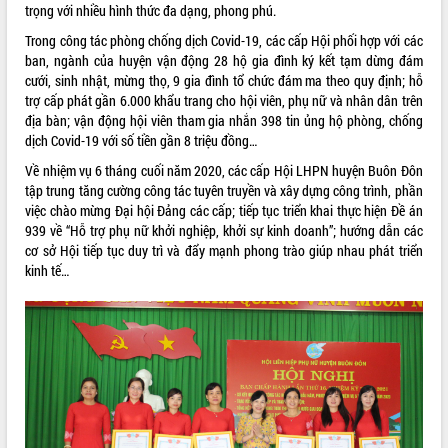
trọng với nhiều hình thức đa dạng, phong phú.
VIDEO
Trong công tác phòng chống dịch Covid-19, các cấp Hội phối hợp với các
ban, ngành của huyện vận động 28 hộ gia đình ký kết tạm dừng đám
cưới, sinh nhật, mừng thọ, 9 gia đình tổ chức đám ma theo quy định; hỗ
trợ cấp phát gần 6.000 khẩu trang cho hội viên, phụ nữ và nhân dân trên
địa bàn; vận động hội viên tham gia nhắn 398 tin ủng hộ phòng, chống
dịch Covid-19 với số tiền gần 8 triệu đồng…
Về nhiệm vụ 6 tháng cuối năm 2020, các cấp Hội LHPN huyện Buôn Đôn
tập trung tăng cường công tác tuyên truyền và xây dựng công trình, phần
việc chào mừng Đại hội Đảng các cấp; tiếp tục triển khai thực hiện Đề án
Bí thư Tỉnh ủy Lương Nguyễn Minh
939 về “Hỗ trợ phụ nữ khởi nghiệp, khởi sự kinh doanh”; hướng dẫn các
Triết thăm, tặng quà người có công với
cơ sở Hội tiếp tục duy trì và đẩy mạnh phong trào giúp nhau phát triển
cách mạng
kinh tế…
Rà soát, hoàn thiện hệ thống thiết chế
văn hóa, thể thao đáp ứng yêu cầu
phát triển mới
Thường trực HĐND tỉnh Đắk Lắk gặp
mặt Đoàn chuyên gia y tế TP. Hồ Chí
ALBUM ẢNH
Minh
Lễ truy điệu và an táng hài cốt liệt sĩ
tại Nghĩa trang Liệt sĩ xã Sơn Hòa