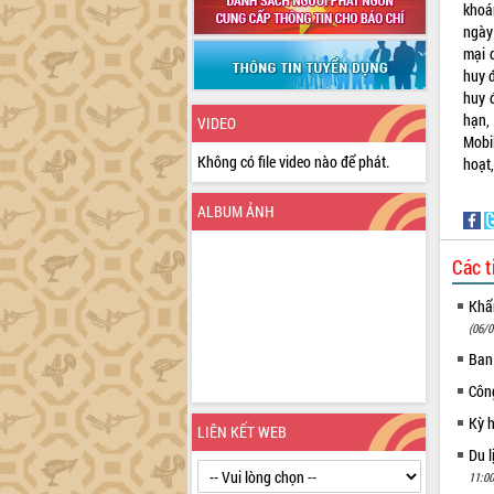
khoá
ngày 
mại 
huy 
huy đ
hạn,
VIDEO
Mobil
Không có file video nào để phát.
hoạt,
ALBUM ẢNH
Các t
Khẩn
(06/0
Ban
Côn
Kỳ 
LIÊN KẾT WEB
Du l
11:00