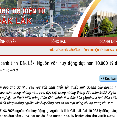
ÍNH QUYỀN
CÔNG DÂN
DOANH NGH
CHÀO MỪNG ĐẾN VỚI CỔNG THÔNG TIN ĐIỆN TỬ TỈNH ĐẮK LẮK
ibank tỉnh Đắk Lắk: Nguồn vốn huy động đạt hơn 10.000 tỷ 
9/2023, 20:42)
Đọc bài 
 đáp ứng đủ nhu cầu vay vốn phát triển sản xuất, kinh doanh của doanh n
gười dân, trong những năm qua, đặc biệt trong những tháng đầu năm 2023, Ngân
 nghiệp và Phát triển nông thôn Chi nhánh tỉnh Đắk Lắk (Agribank tỉnh Đắk Lắk)
trì đà tăng trưởng nguồn vốn huy động cao so với mặt bằng chung trong khu vực.
31/8/2023 nguồn vốn huy động tại Agribank tỉnh Đắk Lắk đạt 10.053 tỷ đồng, tăn
ng so đầu năm 2023, đạt tốc độ tăng trưởng 7,8% (tỷ lệ này toàn khu vực là 4,3%).