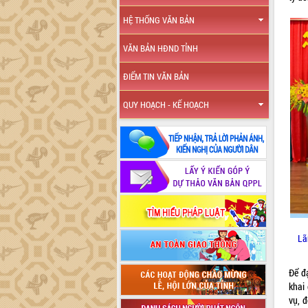
HỆ THỐNG VĂN BẢN
VĂN BẢN HĐND TỈNH
ĐIỂM TIN VĂN BẢN
QUY HOẠCH - KẾ HOẠCH
Lã
Để đ
khai
vụ, 