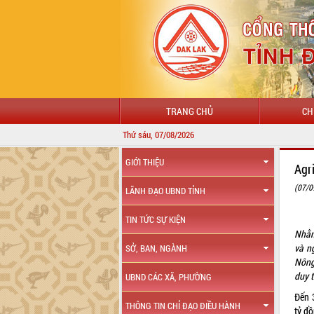
TRANG CHỦ
CH
Thứ sáu, 07/08/2026
GIỚI THIỆU
Agr
(07/0
LÃNH ĐẠO UBND TỈNH
TIN TỨC SỰ KIỆN
Nhằm
và n
SỞ, BAN, NGÀNH
Nông
duy 
UBND CÁC XÃ, PHƯỜNG
Đến 
THÔNG TIN CHỈ ĐẠO ĐIỀU HÀNH
tỷ đồ