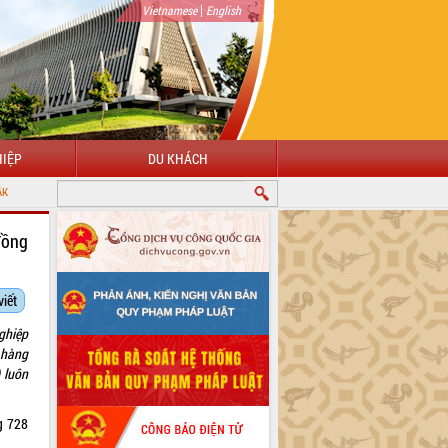
|
Vietnamese
English
IỆP
DU KHÁCH
đồng
viết
ghiệp
 hàng
 luôn
g 728