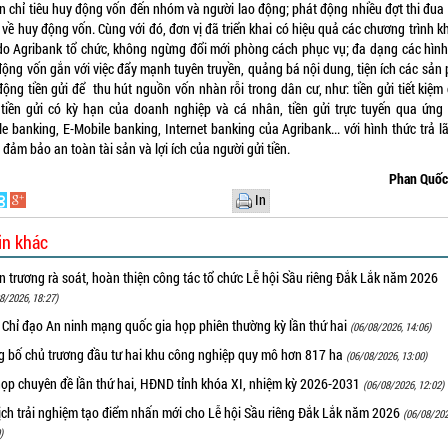
n chỉ tiêu huy động vốn đến nhóm và người lao động; phát động nhiều đợt thi đua
về huy động vốn. Cùng với đó, đơn vị đã triển khai có hiệu quả các chương trình 
do Agribank tổ chức, không ngừng đổi mới phòng cách phục vụ; đa dạng các hình
động vốn gắn với việc đẩy mạnh tuyên truyền, quảng bá nội dung, tiện ích các sản
ộng tiền gửi để thu hút nguồn vốn nhàn rỗi trong dân cư, như: tiền gửi tiết kiệm
 tiền gửi có kỳ hạn của doanh nghiệp và cá nhân, tiền gửi trực tuyến qua ứng
e banking, E-Mobile banking, Internet banking của Agribank... với hình thức trả lã
 đảm bảo an toàn tài sản và lợi ích của người gửi tiền.
Phan Quốc
In
in khác
 trương rà soát, hoàn thiện công tác tổ chức Lễ hội Sầu riêng Đắk Lắk năm 2026
8/2026, 18:27)
 Chỉ đạo An ninh mạng quốc gia họp phiên thường kỳ lần thứ hai
(06/08/2026, 14:06)
g bố chủ trương đầu tư hai khu công nghiệp quy mô hơn 817 ha
(06/08/2026, 13:00)
họp chuyên đề lần thứ hai, HĐND tỉnh khóa XI, nhiệm kỳ 2026-2031
(06/08/2026, 12:02)
ịch trải nghiệm tạo điểm nhấn mới cho Lễ hội Sầu riêng Đắk Lắk năm 2026
(06/08/202
)