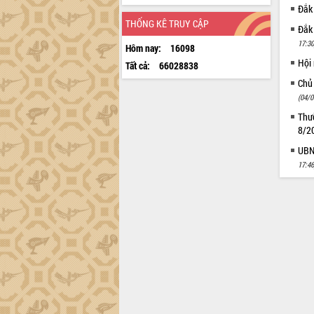
Đắk
THỐNG KÊ TRUY CẬP
Đắk
17:30
Hôm nay:
16098
Hội
Tất cả:
66028838
Chủ
(04/0
Thườ
8/2
UBND
17:46