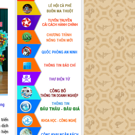
ong
triển
 dịch
 hiện