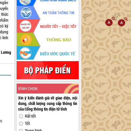
 ngắn
khuyến
 thức
 phẩm
 có kỳ
 dụng
i linh
 Lương
BÌNH CHỌN
Xin ý kiến đánh giá về giao diện, nội
dung, chất lượng cung cấp thông tin
của Cổng thông tin điện tử tỉnh
Rất tốt
6,
Tốt
Trung bình