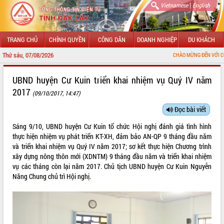
|
Vietnamese
English
TRANG CHỦ
CHÍNH QUYỀN
CÔNG DÂN
DOANH NGHIỆP
DU KHÁCH
Thứ sáu, 07/08/2026
CHÀO MỪNG ĐẾN VỚI CỔNG THÔNG TIN Đ
GIỚI THIỆU
UBND huyện Cư Kuin triển khai nhiệm vụ Quý IV năm
2017
(09/10/2017, 14:47)
LÃNH ĐẠO UBND TỈNH
Đọc bài viết
TIN TỨC SỰ KIỆN
Sáng 9/10, UBND huyện Cư Kuin tổ chức Hội nghị đánh giá tình hình
SỞ, BAN, NGÀNH
thực hiện nhiệm vụ phát triển KT-XH, đảm bảo AN-QP 9 tháng đầu năm
và triển khai nhiệm vụ Quý IV năm 2017; sơ kết thực hiện Chương trình
UBND CÁC XÃ, PHƯỜNG
xây dựng nông thôn mới (XDNTM) 9 tháng đầu năm và triển khai nhiệm
vụ các tháng còn lại năm 2017. Chủ tịch UBND huyện Cư Kuin Nguyễn
Năng Chung chủ trì Hội nghị.
THÔNG TIN CHỈ ĐẠO ĐIỀU HÀNH
HỆ THỐNG VĂN BẢN
VĂN BẢN HĐND TỈNH