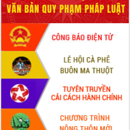
Hội thảo khoa học “Giải pháp thúc đẩy
phát triển nền kinh tế xanh tại tỉnh
Đắk Lắk”
Tăng cường giám sát, đôn đốc thực
hiện nhiệm vụ quản lý tài sản công
hàng tuần
Tháo gỡ những vướng mắc, đẩy mạnh
công tác cải cách thủ tục hành chính
tại Trung tâm Phục vụ hành chính
công tỉnh
Đắk Lắk: Tôn vinh 46 giải pháp tại Hội
thi Sáng tạo Kỹ thuật 2024 - 2025
Đắk Lắk rà soát, điều chỉnh Đề án 190
về phát triển nuôi trồng thủy sản
Phó Chủ tịch UBND tỉnh Đắk Lắk
Trương Công Thái kiểm tra thực địa
Dự án cao tốc Khánh Hòa - Buôn Ma
Thuột
Định vị cà phê Việt Nam như một “di
sản sống” trong dòng chảy toàn cầu