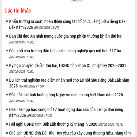
món ăn từ sầu riêng
Đắk Lắk công bố Quy hoạch và xúc
Các tin khác
tiến đầu tư tỉnh
Khẩn trương rà soát, hoàn thiện công tác tổ chức Lễ hội Sầu riêng Đắk
Ngành cá ngừ Đắk Lắk chủ động thích
Lắk năm 2026
(06/08/2026, 18:27)
ứng để giữ vững thị trường xuất khẩu
Ban Chỉ đạo An ninh mạng quốc gia họp phiên thường kỳ lần thứ hai
Diễn đàn Kinh tế tư nhân Việt Nam đột
(06/08/2026, 14:06)
phá cơ chế - Hợp tác công tư
Đề án 06 tạo bước ngoặt đột phá trong
Công bố chủ trương đầu tư hai khu công nghiệp quy mô hơn 817 ha
cải cách hành chính tỉnh Đắk Lắk
(06/08/2026, 13:00)
Kết nối tour, đẩy mạnh chuyển đổi số
Kỳ họp chuyên đề lần thứ hai, HĐND tỉnh khóa XI, nhiệm kỳ 2026-2031
để phát triển du lịch Đắk Lắk
(06/08/2026, 12:02)
Khởi động Dự án Đầu tư xây dựng hạ
Du lịch trải nghiệm tạo điểm nhấn mới cho Lễ hội Sầu riêng Đắk Lắk năm
tầng kỹ thuật Cụm công nghiệp Tân
2026
(06/08/2026, 11:00)
Tiến
Đắk Lắk mít tinh hưởng ứng Ngày An ninh mạng Việt Nam năm 2026
Gặp mặt các cơ quan báo chí nhân Kỷ
(06/08/2026, 10:47)
niệm 101 năm Ngày Báo chí Cách
Đắk Lắk họp báo công bố 17 hoạt động đặc sắc của Lễ hội Sầu riêng
mạng Việt Nam
năm 2026
(05/08/2026, 17:30)
Đắk Lắk sơ kết 4 năm triển khai thực
hiện Đề án 06 của Chính phủ
Hội nghị UBND tỉnh Đắk Lắk thường kỳ tháng 7/2026
(05/08/2026, 17:18)
Họp báo thông tin về Hội nghị Công bố
Chủ tịch UBND tỉnh Đỗ Hữu Huy yêu cầu xây dựng thương hiệu, nâng tầm