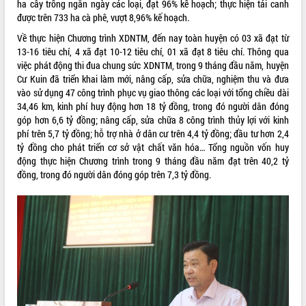
ha cây trồng ngắn ngày các loại, đạt 96% kế hoạch; thực hiện tái canh
được trên 733 ha cà phê, vượt 8,96% kế hoạch.
VIDEO
Về thực hiện Chương trình XDNTM, đến nay toàn huyện có 03 xã đạt từ
13-16 tiêu chí, 4 xã đạt 10-12 tiêu chí, 01 xã đạt 8 tiêu chí. Thông qua
việc phát động thi đua chung sức XDNTM, trong 9 tháng đầu năm, huyện
Cư Kuin đã triển khai làm mới, nâng cấp, sửa chữa, nghiệm thu và đưa
vào sử dụng 47 công trình phục vụ giao thông các loại với tổng chiều dài
34,46 km, kinh phí huy động hơn 18 tỷ đồng, trong đó người dân đóng
góp hơn 6,6 tỷ đồng; nâng cấp, sửa chữa 8 công trình thủy lợi với kinh
phí trên 5,7 tỷ đồng; hỗ trợ nhà ở dân cư trên 4,4 tỷ đồng; đầu tư hơn 2,4
tỷ đồng cho phát triển cơ sở vật chất văn hóa… Tổng nguồn vốn huy
Khám bệnh, cấp phát thuốc miễn phí
động thực hiện Chương trình trong 9 tháng đầu năm đạt trên 40,2 tỷ
và tặng quà người dân xã Cư Pui
đồng, trong đó người dân đóng góp trên 7,3 tỷ đồng.
Hội nghị UBND tỉnh Đắk Lắk thường kỳ
tháng 7/2026
Lễ truy tặng danh hiệu “Bà Mẹ Việt
Nam Anh hùng” và trao Huân chương
Lao động
ALBUM ẢNH
UBND tỉnh Đắk Lắk triển khai nhiệm
vụ 6 tháng cuối năm 2026
Kỳ họp thứ Hai, Hội đồng nhân dân
tỉnh khóa XI quyết nghị nhiều nội dung