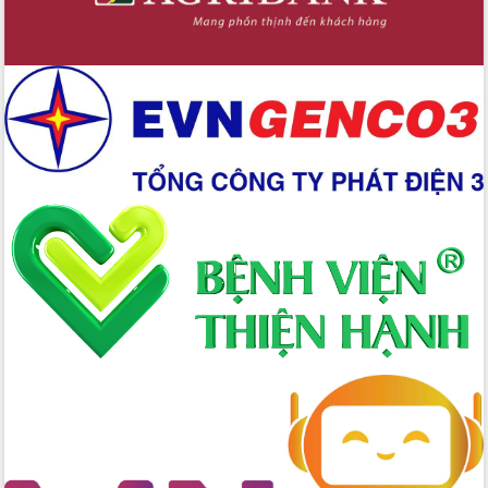
Bầu cử Quốc hội và HĐND: Cử tri Đắk
Lắk gửi gắm niềm tin, kỳ vọng vào lá
phiếu
Đắk Lắk sẵn sàng các điều kiện cho
Ngày hội bầu cử đại biểu Quốc hội
khóa XVI và HĐND các cấp nhiệm kỳ
2026-2031
Đảm bảo cuộc bầu cử đại biểu Quốc
hội và đại biểu HĐND các cấp diễn ra
an toàn, hiệu quả, đúng quy định
Thủ tướng Chính phủ Phạm Minh Chính
kiểm tra, chỉ đạo hoàn thành các dự
án cao tốc và thăm khu tái định cư tại
Đắk Lắk
Sôi nổi Hội đua ngựa truyền thống Gò
Thì Thùng mừng Xuân Bính Ngọ 2026
Lãnh đạo tỉnh dâng hương tưởng niệm
tại Đập Đồng Cam đầu Xuân Bính Ngọ
Ngành nông nghiệp phấn đấu tăng
trưởng đạt 5,86% trong năm 2026
UBND tỉnh Đắk Lắk triển khai công tác