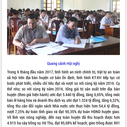
ĐIỂM TIN VĂN BẢN
QUY HOẠCH - KẾ HOẠCH
Quang cảnh Hội nghị
Trong 9 tháng đầu năm 2017, tình hình an ninh chính trị, trật tự an toàn
xã hội trên địa bàn huyện cơ bản ổn định, tình hình KT-XH tiếp tục có
bước phát triển, nhiều chỉ tiêu đạt và vượt so với cùng kỳ năm 2016. Cụ
thể như, so với cùng kỳ năm 2016, tổng giá trị sản xuất trên địa bàn
huyện (theo giá hiện hành) ước đạt 5.440 tỷ đồng, tăng 6,65%; tổng mức
bán lẻ hàng hóa và doanh thu dịch vụ ước đạt 1.324 tỷ đồng, tăng 6,32%;
tổng thu cân đối ngân sách Nhà nước ước thực hiện hơn 54,4 tỷ đồng,
vượt 7,25% dự toán tỉnh giao và đạt 90,35% dự toán HĐND huyện giao.
Về lĩnh vực nông nghiệp, đến nay toàn huyện đã thu hoạch được hơn
4.915 ha cây trồng vụ Hè Thu, đạt 95,08% kế hoạch; gieo trồng được 891