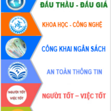
Thứ trưởng Bộ Y tế làm việc với tỉnh
Đắk Lắk về phát triển nhân lực y tế
cho trạm y tế cấp xã
Du lịch Đắk Lắk nâng tầm trải nghiệm
du khách thông qua Hệ thống cơ sở dữ
liệu và Bản đồ số
Tập huấn ứng dụng trí tuệ nhân tạo (AI)
trong thương mại điện tử năm 2026
Đoàn đại biểu Quốc hội tỉnh Đắk Lắk
trao đổi thông tin trước Kỳ họp thứ
nhất, Quốc hội khóa XVI
Quyết liệt cải cách hành chính, khơi
thông nguồn lực phát triển
Nâng cao hiệu lực, hiệu quả HĐND
tỉnh thông qua hiện đại hóa hành chính
Xã Ea Phê gắn cải cách hành chính với
chuyển đổi số
Phó Chủ tịch Thường trực UBND tỉnh
Hồ Thị Nguyên Thảo làm việc tại Trung
tâm Phục vụ hành chính công xã Ea
Phê