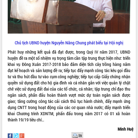
quan trọng
Bí thư Tỉnh ủy Lương Nguyễn Minh
Triết thăm, tặng quà người có công với
cách mạng
Rà soát, hoàn thiện hệ thống thiết chế
văn hóa, thể thao đáp ứng yêu cầu
LIÊN KẾT WEB
Chủ tịch UBND huyện Nguyễn Năng Chung phát biểu tại Hội nghị
phát triển mới
Phát huy những kết quả đã đạt được, trong Quý IV năm 2017, UBND
Thường trực HĐND tỉnh Đắk Lắk gặp
huyện đề ra một số nhiệm vụ trọng tâm cần tập trung thực hiện như: triển
mặt Đoàn chuyên gia y tế TP. Hồ Chí
khai vụ Đông Xuân 2017-2018 bảo đảm diện tích cây trồng hàng năm
Minh
THỐNG KÊ TRUY CẬP
đạt kế hoạch và sản lượng đề ra; tiếp tục đẩy mạnh công tác kêu gọi đầu
Lễ truy điệu và an táng hài cốt liệt sĩ
tư và thu hút đầu tư vào cụm công nghiệp; tiếp tục cấp Giấy chứng nhận
tại Nghĩa trang Liệt sĩ xã Sơn Hòa
Hôm nay:
19047
quyền sử dụng đất cho hộ gia đình và cá nhân gắn với việc quản lý chặt
Bàn giải pháp tháo gỡ khó khăn trong
Tất cả:
66031787
chẽ việc sử dụng đất đai của các tổ chức, cá nhân; tập trung chỉ đạo thu
xuất khẩu sầu riêng và triển khai quy
ngân sách, phấn đấu hoàn thành vượt mức dự toán ngân sách được
định EUDR
giao; tăng cường công tác cải cách thủ tục hành chính, đẩy mạnh ứng
Thứ trưởng Bộ Nông nghiệp và Môi
dụng CNTT trong hoạt động của các cơ quan nhà nước; đẩy mạnh triển
trường Nguyễn Hoàng Hiệp khảo sát
khai Chương trình XDNTM, phấn đấu trong năm 2017 có 01 xã hoàn
vùng trồng và doanh nghiệp đóng gói
thành 19/19 tiêu chí…
sầu riêng tại Đắk Lắk
Minh Huệ
Trình diễn nghệ thuật chế biến các
In