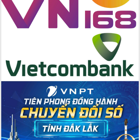
quốc phòng, quân sự địa phương năm
2026
Đắk Lắk tập trung toàn lực khắc phục
tồn tại IUU, sẵn sàng làm việc với
Đoàn thanh tra EC
Chủ tịch UBND tỉnh Tạ Anh Tuấn thăm,
chúc mừng các bệnh viện nhân Ngày
Thầy thuốc Việt Nam
Rộn ràng lễ hội truyền thống Sông
nước Đà Nông lần thứ I năm 2026
Kỳ họp Chuyên đề lần thứ Năm, HĐND
tỉnh Đắk Lắk thông qua các nghị quyết
quan trọng
Thống nhất danh sách giới thiệu ứng
cử đại biểu Quốc hội khoá XVI và đại
biểu HĐND tỉnh Đắk Lắk, nhiệm kỳ
2026-2031
Phát động hai phong trào thi đua quan
trọng trong kỷ nguyên mới
Hội nghị lần thứ tư Ban Chỉ đạo công