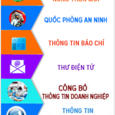
Xây dựng nông thôn mới: Nâng cao đời
sống người dân từ những mô hình thiết
thực
Quyết liệt tháo gỡ vướng mắc, đẩy
nhanh tiến độ các dự án trọng điểm
trong Khu kinh tế Nam Phú Yên
Hòn Yến phát triển du lịch gắn với bảo
tồn biển
Lấy ý kiến điều chỉnh Quy hoạch tỉnh
Đắk Lắk thời kỳ 2021-2030, tầm nhìn
đến năm 2050
Phát động chiến dịch 30 ngày đêm
giải phóng mặt bằng Tuyến đường bộ
ven biển
Đắk Lắk nỗ lực thúc đẩy tăng trưởng
kinh tế từ 10% trở lên trong Quý
II/2026
Đắk Lắk ký kết thỏa thuận hợp tác về
chuyển đổi số giai đoạn 2026 – 2030
với Tập đoàn Bưu chính Viễn thông
Việt Nam