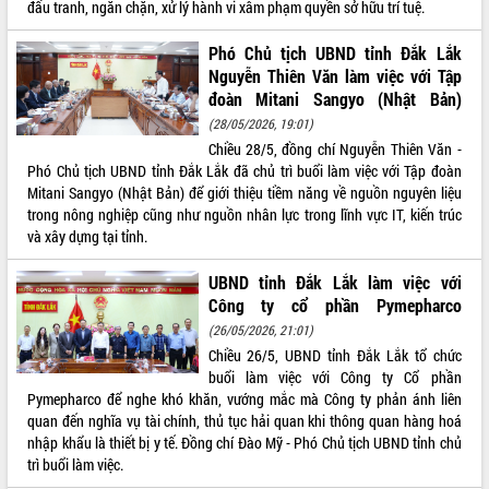
đấu tranh, ngăn chặn, xử lý hành vi xâm phạm quyền sở hữu trí tuệ.
phát triển mới
Thường trực HĐND tỉnh Đắk Lắk gặp
Phó Chủ tịch UBND tỉnh Đắk Lắk
mặt Đoàn chuyên gia y tế TP. Hồ Chí
Nguyễn Thiên Văn làm việc với Tập
Minh
đoàn Mitani Sangyo (Nhật Bản)
THỐNG KÊ TRUY CẬP
Lễ truy điệu và an táng hài cốt liệt sĩ
(28/05/2026, 19:01)
tại Nghĩa trang Liệt sĩ xã Sơn Hòa
Hôm nay:
23247
Chiều 28/5, đồng chí Nguyễn Thiên Văn -
Bàn giải pháp tháo gỡ khó khăn trong
Tất cả:
66035987
Phó Chủ tịch UBND tỉnh Đắk Lắk đã chủ trì buổi làm việc với Tập đoàn
xuất khẩu sầu riêng và triển khai quy
Mitani Sangyo (Nhật Bản) để giới thiệu tiềm năng về nguồn nguyên liệu
định EUDR
trong nông nghiệp cũng như nguồn nhân lực trong lĩnh vực IT, kiến trúc
và xây dựng tại tỉnh.
Thứ trưởng Bộ Nông nghiệp và Môi
trường Nguyễn Hoàng Hiệp khảo sát
UBND tỉnh Đắk Lắk làm việc với
vùng trồng và doanh nghiệp đóng gói
sầu riêng tại Đắk Lắk
Công ty cổ phần Pymepharco
Trình diễn nghệ thuật chế biến các
(26/05/2026, 21:01)
món ăn từ sầu riêng
Chiều 26/5, UBND tỉnh Đắk Lắk tổ chức
buổi làm việc với Công ty Cổ phần
Đắk Lắk công bố Quy hoạch và xúc
Pymepharco để nghe khó khăn, vướng mắc mà Công ty phản ánh liên
tiến đầu tư tỉnh
quan đến nghĩa vụ tài chính, thủ tục hải quan khi thông quan hàng hoá
Ngành cá ngừ Đắk Lắk chủ động thích
nhập khẩu là thiết bị y tế. Đồng chí Đào Mỹ - Phó Chủ tịch UBND tỉnh chủ
ứng để giữ vững thị trường xuất khẩu
trì buổi làm việc.
Diễn đàn Kinh tế tư nhân Việt Nam đột