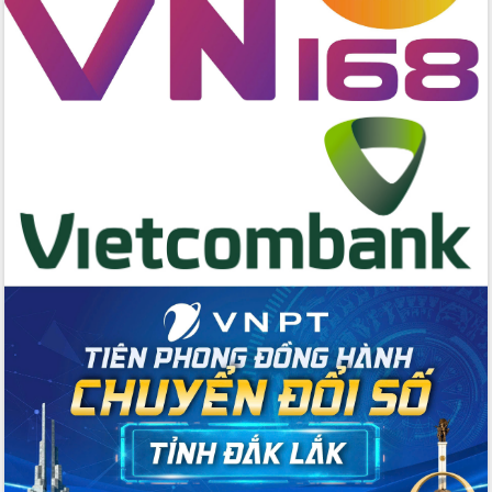
chúc mừng các bệnh viện nhân Ngày
Thầy thuốc Việt Nam
Rộn ràng lễ hội truyền thống Sông
nước Đà Nông lần thứ I năm 2026
Kỳ họp Chuyên đề lần thứ Năm, HĐND
tỉnh Đắk Lắk thông qua các nghị quyết
quan trọng
Thống nhất danh sách giới thiệu ứng
cử đại biểu Quốc hội khoá XVI và đại
biểu HĐND tỉnh Đắk Lắk, nhiệm kỳ
2026-2031
Phát động hai phong trào thi đua quan
trọng trong kỷ nguyên mới
Hội nghị lần thứ tư Ban Chỉ đạo công
tác bầu cử tỉnh Đắk Lắk
Hội nghị Báo cáo viên Trung ương
tháng 01/2026
Phó Thủ tướng Hồ Quốc Dũng đánh giá
cao kết quả Chiến dịch Quang Trung
tại Đắk Lắk