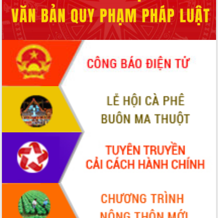
Tháo gỡ những vướng mắc, đẩy mạnh
công tác cải cách thủ tục hành chính
tại Trung tâm Phục vụ hành chính
công tỉnh
Đắk Lắk: Tôn vinh 46 giải pháp tại Hội
thi Sáng tạo Kỹ thuật 2024 - 2025
Đắk Lắk rà soát, điều chỉnh Đề án 190
về phát triển nuôi trồng thủy sản
Phó Chủ tịch UBND tỉnh Đắk Lắk
Trương Công Thái kiểm tra thực địa
Dự án cao tốc Khánh Hòa - Buôn Ma
Thuột
Định vị cà phê Việt Nam như một “di
sản sống” trong dòng chảy toàn cầu
Xây dựng nông thôn mới: Nâng cao đời
sống người dân từ những mô hình thiết
thực
Quyết liệt tháo gỡ vướng mắc, đẩy
nhanh tiến độ các dự án trọng điểm
trong Khu kinh tế Nam Phú Yên