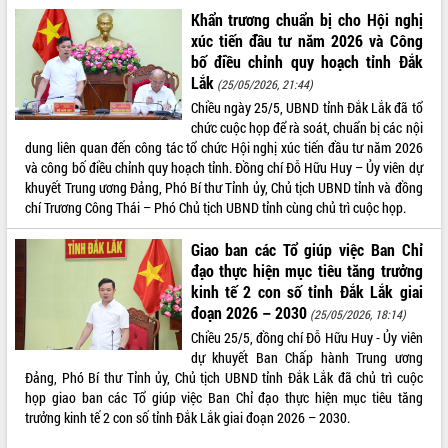
phá cơ chế - Hợp tác công tư
Khẩn trương chuẩn bị cho Hội nghị
Đề án 06 tạo bước ngoặt đột phá trong
xúc tiến đầu tư năm 2026 và Công
cải cách hành chính tỉnh Đắk Lắk
bố điều chỉnh quy hoạch tỉnh Đắk
Kết nối tour, đẩy mạnh chuyển đổi số
Lắk
(25/05/2026, 21:44)
để phát triển du lịch Đắk Lắk
Chiều ngày 25/5, UBND tỉnh Đắk Lắk đã tổ
Khởi động Dự án Đầu tư xây dựng hạ
chức cuộc họp để rà soát, chuẩn bị các nội
tầng kỹ thuật Cụm công nghiệp Tân
dung liên quan đến công tác tổ chức Hội nghị xúc tiến đầu tư năm 2026
Tiến
và công bố điều chỉnh quy hoạch tỉnh. Đồng chí Đỗ Hữu Huy – Ủy viên dự
khuyết Trung ương Đảng, Phó Bí thư Tỉnh ủy, Chủ tịch UBND tỉnh và đồng
Gặp mặt các cơ quan báo chí nhân Kỷ
chí Trương Công Thái – Phó Chủ tịch UBND tỉnh cùng chủ trì cuộc họp.
niệm 101 năm Ngày Báo chí Cách
mạng Việt Nam
Giao ban các Tổ giúp việc Ban Chỉ
Đắk Lắk sơ kết 4 năm triển khai thực
đạo thực hiện mục tiêu tăng trưởng
hiện Đề án 06 của Chính phủ
kinh tế 2 con số tỉnh Đắk Lắk giai
Họp báo thông tin về Hội nghị Công bố
đoạn 2026 – 2030
(25/05/2026, 18:14)
Quy hoạch và Xúc tiến đầu tư tỉnh Đắk
Chiều 25/5, đồng chí Đỗ Hữu Huy - Ủy viên
Lắk
dự khuyết Ban Chấp hành Trung ương
Khơi thông điểm nghẽn, đẩy nhanh
Đảng, Phó Bí thư Tỉnh ủy, Chủ tịch UBND tỉnh Đắk Lắk đã chủ trì cuộc
giải ngân vốn khắc phục thiên tai
họp giao ban các Tổ giúp việc Ban Chỉ đạo thực hiện mục tiêu tăng
HĐND tỉnh thông qua điều chỉnh Quy
trưởng kinh tế 2 con số tỉnh Đắk Lắk giai đoạn 2026 – 2030.
hoạch tỉnh thời kỳ 2021-2030