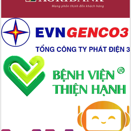
2026-2031
Đảm bảo cuộc bầu cử đại biểu Quốc
hội và đại biểu HĐND các cấp diễn ra
an toàn, hiệu quả, đúng quy định
Thủ tướng Chính phủ Phạm Minh Chính
kiểm tra, chỉ đạo hoàn thành các dự
án cao tốc và thăm khu tái định cư tại
Đắk Lắk
Sôi nổi Hội đua ngựa truyền thống Gò
Thì Thùng mừng Xuân Bính Ngọ 2026
Lãnh đạo tỉnh dâng hương tưởng niệm
tại Đập Đồng Cam đầu Xuân Bính Ngọ
Ngành nông nghiệp phấn đấu tăng
trưởng đạt 5,86% trong năm 2026
UBND tỉnh Đắk Lắk triển khai công tác
quốc phòng, quân sự địa phương năm
2026
Đắk Lắk tập trung toàn lực khắc phục
tồn tại IUU, sẵn sàng làm việc với
Đoàn thanh tra EC
Chủ tịch UBND tỉnh Tạ Anh Tuấn thăm,