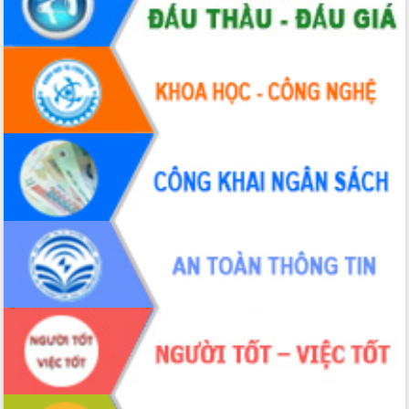
Tập huấn ứng dụng trí tuệ nhân tạo (AI)
trong thương mại điện tử năm 2026
Đoàn đại biểu Quốc hội tỉnh Đắk Lắk
trao đổi thông tin trước Kỳ họp thứ
nhất, Quốc hội khóa XVI
Quyết liệt cải cách hành chính, khơi
thông nguồn lực phát triển
Nâng cao hiệu lực, hiệu quả HĐND
tỉnh thông qua hiện đại hóa hành chính
Xã Ea Phê gắn cải cách hành chính với
chuyển đổi số
Phó Chủ tịch Thường trực UBND tỉnh
Hồ Thị Nguyên Thảo làm việc tại Trung
tâm Phục vụ hành chính công xã Ea
Phê
Xây dựng nền hành chính số đồng
hành cùng nông dân dân, doanh nghiệp
Giai đoạn 2026-2030, Đắk Lắk phấn
đấu có 77% xã đạt chuẩn nông thôn
mới