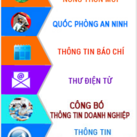
Hòn Yến phát triển du lịch gắn với bảo
tồn biển
Lấy ý kiến điều chỉnh Quy hoạch tỉnh
Đắk Lắk thời kỳ 2021-2030, tầm nhìn
đến năm 2050
Phát động chiến dịch 30 ngày đêm
giải phóng mặt bằng Tuyến đường bộ
ven biển
Đắk Lắk nỗ lực thúc đẩy tăng trưởng
kinh tế từ 10% trở lên trong Quý
II/2026
Đắk Lắk ký kết thỏa thuận hợp tác về
chuyển đổi số giai đoạn 2026 – 2030
với Tập đoàn Bưu chính Viễn thông
Việt Nam
Thứ trưởng Bộ Y tế làm việc với tỉnh
Đắk Lắk về phát triển nhân lực y tế
cho trạm y tế cấp xã
Du lịch Đắk Lắk nâng tầm trải nghiệm
du khách thông qua Hệ thống cơ sở dữ
liệu và Bản đồ số