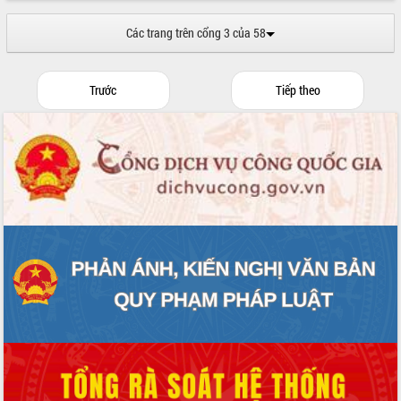
Hội thảo góp ý hồ sơ điều chỉnh quy
hoạch tỉnh Đắk Lắk thời kỳ 2021-2030,
Các trang trên cổng 3 của 58
tầm nhìn đến năm 2050
Nâng cao hiệu quả hoạt động của các
doanh nghiệp nhà nước
Trước
Tiếp theo
Hội nghị triển khai kết nối mạng
truyền số liệu chuyên dùng phục vụ cơ
quan Đảng, Nhà nước
Lễ phát động chuỗi hoạt động chung
tay làm sạch môi trường
Xã Ea Kar bước chuyển mình trong
công tác cải cách hành chính mô hình
mới
UBND tỉnh họp báo định kỳ tháng 4
năm 2026
Hội thảo khoa học “Giải pháp thúc đẩy
phát triển nền kinh tế xanh tại tỉnh
Đắk Lắk”
Tăng cường giám sát, đôn đốc thực
hiện nhiệm vụ quản lý tài sản công
hàng tuần