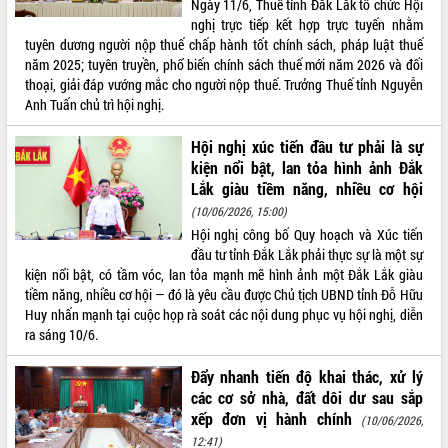
Ngày 11/6, Thuế tỉnh Đắk Lắk tổ chức Hội
nghị trực tiếp kết hợp trực tuyến nhằm
ĐIỂM TIN VĂN BẢN
tuyên dương người nộp thuế chấp hành tốt chính sách, pháp luật thuế
năm 2025; tuyên truyền, phổ biến chính sách thuế mới năm 2026 và đối
QUY HOẠCH - KẾ HOẠCH
thoại, giải đáp vướng mắc cho người nộp thuế. Trưởng Thuế tỉnh Nguyễn
Anh Tuấn chủ trì hội nghị.
Hội nghị xúc tiến đầu tư phải là sự
kiện nổi bật, lan tỏa hình ảnh Đắk
Lắk giàu tiềm năng, nhiều cơ hội
(10/06/2026, 15:00)
Hội nghị công bố Quy hoạch và Xúc tiến
đầu tư tỉnh Đắk Lắk phải thực sự là một sự
kiện nổi bật, có tầm vóc, lan tỏa mạnh mẽ hình ảnh một Đắk Lắk giàu
tiềm năng, nhiều cơ hội — đó là yêu cầu được Chủ tịch UBND tỉnh Đỗ Hữu
Huy nhấn mạnh tại cuộc họp rà soát các nội dung phục vụ hội nghị, diễn
ra sáng 10/6.
Đẩy nhanh tiến độ khai thác, xử lý
các cơ sở nhà, đất dôi dư sau sắp
xếp đơn vị hành chính
(10/06/2026,
12:41)