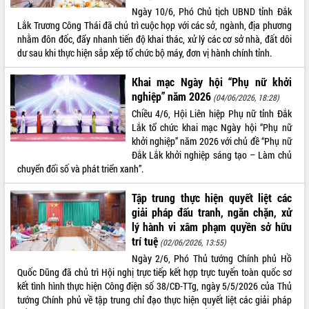
Ngày 10/6, Phó Chủ tịch UBND tỉnh Đắk
VIDEO
Lắk Trương Công Thái đã chủ trì cuộc họp với các sở, ngành, địa phương
nhằm đôn đốc, đẩy nhanh tiến độ khai thác, xử lý các cơ sở nhà, đất dôi
Loading the player...
dư sau khi thực hiện sắp xếp tổ chức bộ máy, đơn vị hành chính tỉnh.
Khám bệnh, cấp phát thuốc miễn phí
và tặng quà người dân xã Cư Pui
Khai mạc Ngày hội “Phụ nữ khởi
nghiệp” năm 2026
Hội nghị UBND tỉnh Đắk Lắk thường kỳ
(04/06/2026, 18:28)
tháng 7/2026
Chiều 4/6, Hội Liên hiệp Phụ nữ tỉnh Đắk
Lắk tổ chức khai mạc Ngày hội “Phụ nữ
Lễ truy tặng danh hiệu “Bà Mẹ Việt
khởi nghiệp” năm 2026 với chủ đề “Phụ nữ
Nam Anh hùng” và trao Huân chương
Đắk Lắk khởi nghiệp sáng tạo – Làm chủ
Lao động
chuyển đổi số và phát triển xanh”.
ALBUM ẢNH
UBND tỉnh Đắk Lắk triển khai nhiệm
vụ 6 tháng cuối năm 2026
Tập trung thực hiện quyết liệt các
Kỳ họp thứ Hai, Hội đồng nhân dân
giải pháp đấu tranh, ngăn chặn, xử
tỉnh khóa XI quyết nghị nhiều nội dung
lý hành vi xâm phạm quyền sở hữu
quan trọng
trí tuệ
(02/06/2026, 13:55)
Bí thư Tỉnh ủy Lương Nguyễn Minh
Ngày 2/6, Phó Thủ tướng Chính phủ Hồ
Triết thăm, tặng quà người có công với
Quốc Dũng đã chủ trì Hội nghị trực tiếp kết hợp trực tuyến toàn quốc sơ
cách mạng
kết tình hình thực hiện Công điện số 38/CĐ-TTg, ngày 5/5/2026 của Thủ
Rà soát, hoàn thiện hệ thống thiết chế
tướng Chính phủ về tập trung chỉ đạo thực hiện quyết liệt các giải pháp
văn hóa, thể thao đáp ứng yêu cầu
LIÊN KẾT WEB