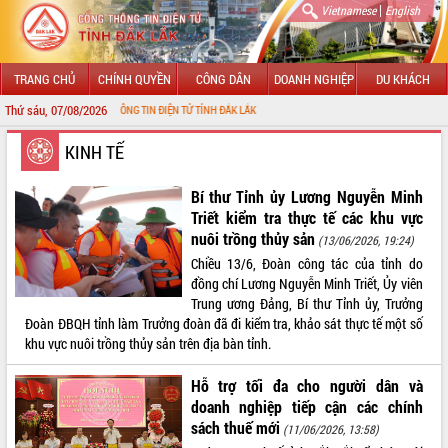
|
Vietnamese
English
TRANG CHỦ
CHÍNH QUYỀN
CÔNG DÂN
DOANH NGHIỆP
DU KHÁCH
Thứ sáu, 07/08/2026
VỚI CỔNG THÔNG TIN ĐIỆN TỬ TỈNH ĐẮK LẮK
GIỚI THIỆU
KINH TẾ
LÃNH ĐẠO UBND TỈNH
Bí thư Tỉnh ủy Lương Nguyễn Minh
Triết kiểm tra thực tế các khu vực
TIN TỨC SỰ KIỆN
nuôi trồng thủy sản
(13/06/2026, 19:24)
Chiều 13/6, Đoàn công tác của tỉnh do
SỞ, BAN, NGÀNH
đồng chí Lương Nguyễn Minh Triết, Ủy viên
Trung ương Đảng, Bí thư Tỉnh ủy, Trưởng
UBND CÁC XÃ, PHƯỜNG
Đoàn ĐBQH tỉnh làm Trưởng đoàn đã đi kiểm tra, khảo sát thực tế một số
khu vực nuôi trồng thủy sản trên địa bàn tỉnh.
THÔNG TIN CHỈ ĐẠO ĐIỀU HÀNH
Hỗ trợ tối đa cho người dân và
HỆ THỐNG VĂN BẢN
doanh nghiệp tiếp cận các chính
sách thuế mới
(11/06/2026, 13:58)
VĂN BẢN HĐND TỈNH