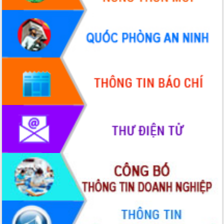
Tập huấn ứng dụng trí tuệ nhân tạo (AI)
trong thương mại điện tử năm 2026
Đoàn đại biểu Quốc hội tỉnh Đắk Lắk
trao đổi thông tin trước Kỳ họp thứ
nhất, Quốc hội khóa XVI
Quyết liệt cải cách hành chính, khơi
thông nguồn lực phát triển
Nâng cao hiệu lực, hiệu quả HĐND
tỉnh thông qua hiện đại hóa hành chính
Xã Ea Phê gắn cải cách hành chính với
chuyển đổi số
Phó Chủ tịch Thường trực UBND tỉnh
Hồ Thị Nguyên Thảo làm việc tại Trung
tâm Phục vụ hành chính công xã Ea
Phê
Xây dựng nền hành chính số đồng
hành cùng nông dân dân, doanh nghiệp
Giai đoạn 2026-2030, Đắk Lắk phấn
đấu có 77% xã đạt chuẩn nông thôn
mới