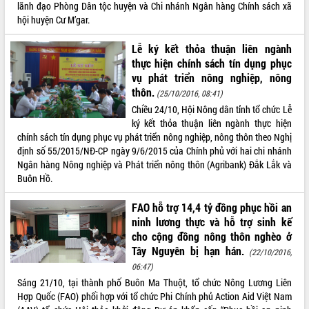
lãnh đạo Phòng Dân tộc huyện và Chi nhánh Ngân hàng Chính sách xã
VIDEO
hội huyện Cư M’gar.
Loading the player...
Lễ ký kết thỏa thuận liên ngành
thực hiện chính sách tín dụng phục
Khám bệnh, cấp phát thuốc miễn phí
vụ phát triển nông nghiệp, nông
và tặng quà người dân xã Cư Pui
thôn.
(25/10/2016, 08:41)
Hội nghị UBND tỉnh Đắk Lắk thường kỳ
Chiều 24/10, Hội Nông dân tỉnh tổ chức Lễ
tháng 7/2026
ký kết thỏa thuận liên ngành thực hiện
Lễ truy tặng danh hiệu “Bà Mẹ Việt
chính sách tín dụng phục vụ phát triển nông nghiệp, nông thôn theo Nghị
Nam Anh hùng” và trao Huân chương
định số 55/2015/NĐ-CP ngày 9/6/2015 của Chính phủ với hai chi nhánh
Lao động
Ngân hàng Nông nghiệp và Phát triển nông thôn (Agribank) Đắk Lắk và
ALBUM ẢNH
UBND tỉnh Đắk Lắk triển khai nhiệm
Buôn Hồ.
vụ 6 tháng cuối năm 2026
Kỳ họp thứ Hai, Hội đồng nhân dân
FAO hỗ trợ 14,4 tỷ đồng phục hồi an
tỉnh khóa XI quyết nghị nhiều nội dung
ninh lương thực và hỗ trợ sinh kế
quan trọng
cho cộng đồng nông thôn nghèo ở
Bí thư Tỉnh ủy Lương Nguyễn Minh
Tây Nguyên bị hạn hán.
(22/10/2016,
Triết thăm, tặng quà người có công với
06:47)
cách mạng
Sáng 21/10, tại thành phố Buôn Ma Thuột, tổ chức Nông Lương Liên
Rà soát, hoàn thiện hệ thống thiết chế
Hợp Quốc (FAO) phối hợp với tổ chức Phi Chính phủ Action Aid Việt Nam
văn hóa, thể thao đáp ứng yêu cầu
LIÊN KẾT WEB