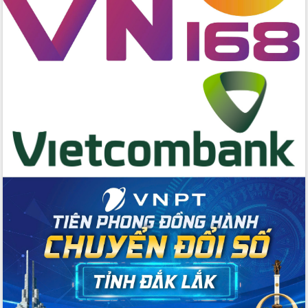
Hội nghị Ban Chấp hành Đảng bộ tỉnh
Đắk Lắk lần thứ 2 (mở rộng)
Tập trung giải phóng mặt bằng, đẩy
nhanh tiến độ Tuyến đường bộ ven
biển
Gỡ khó, khởi công xây dựng, sửa chữa
toàn bộ nhà ở cho hộ dân đúng tiến độ
đề ra
UBND tỉnh Đắk Lắk tổng kết công tác
quốc phòng, quân sự địa phương năm
2025
Tập trung triển khai quyết liệt, đồng bộ
các giải pháp nhằm thực hiện hiệu quả
các nhiệm vụ đề ra năm 2025
Phát huy vai trò của người có uy tín
trong phòng chống tảo hôn và hôn
nhân cận huyết thống
Nông sản Tây Nguyên thu hút doanh
nghiệp nước ngoài
Đắk Lắk định vị thương hiệu du lịch
“Biển – Rừng – Cà phê” trong không