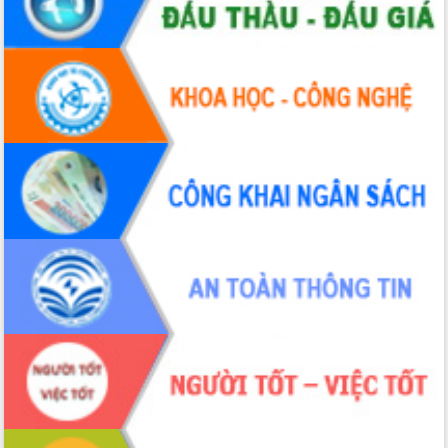
Chuyển đổi số 'mở đường' cho nông
nghiệp Đắk Lắk tăng trưởng bứt phá
Triển khai đồng bộ đo đạc, lập hồ sơ
địa chính, hoàn thiện cơ sở dữ liệu đất
đai
Ứng dụng sinh trắc học - Bước tiến
trong hành trình chuyển đổi số tại Đắk
Lắk
Đắk Lắk nâng cao hiệu quả công tác
Đảng từ Sổ tay đảng viên điện tử
Đắk Lắk đẩy mạnh nuôi biển công
nghệ, hướng tới phát triển thủy sản
bền vững
Tập huấn nâng cao năng lực triển khai
chuyển đổi số cho cán bộ, công chức
cấp xã
Đắk Lắk phát động hưởng ứng Ngày
Quyền của người tiêu dùng Việt Nam
2026
Đẩy mạnh cải cách hành chính, quyết
tâm đạt được mục tiêu tăng trưởng