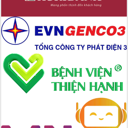
chúc mừng các bệnh viện nhân Ngày
Thầy thuốc Việt Nam
Rộn ràng lễ hội truyền thống Sông
nước Đà Nông lần thứ I năm 2026
Kỳ họp Chuyên đề lần thứ Năm, HĐND
tỉnh Đắk Lắk thông qua các nghị quyết
quan trọng
Thống nhất danh sách giới thiệu ứng
cử đại biểu Quốc hội khoá XVI và đại
biểu HĐND tỉnh Đắk Lắk, nhiệm kỳ
2026-2031
Phát động hai phong trào thi đua quan
trọng trong kỷ nguyên mới
Hội nghị lần thứ tư Ban Chỉ đạo công
tác bầu cử tỉnh Đắk Lắk
Hội nghị Báo cáo viên Trung ương
tháng 01/2026
Phó Thủ tướng Hồ Quốc Dũng đánh giá
cao kết quả Chiến dịch Quang Trung
tại Đắk Lắk