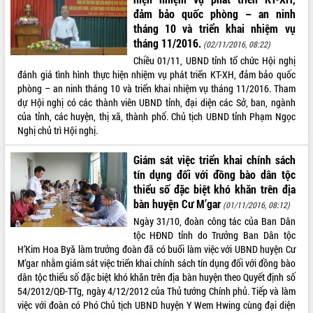
đảm bảo quốc phòng – an ninh
ĐIỂM TIN VĂN BẢN
tháng 10 và triển khai nhiệm vụ
tháng 11/2016.
(02/11/2016, 08:22)
QUY HOẠCH - KẾ HOẠCH
Chiều 01/11, UBND tỉnh tổ chức Hội nghị
đánh giá tình hình thực hiện nhiệm vụ phát triển KT-XH, đảm bảo quốc
phòng – an ninh tháng 10 và triển khai nhiệm vụ tháng 11/2016. Tham
dự Hội nghị có các thành viên UBND tỉnh, đại diện các Sở, ban, ngành
của tỉnh, các huyện, thị xã, thành phố. Chủ tịch UBND tỉnh Phạm Ngọc
Nghị chủ trì Hội nghị.
Giám sát việc triển khai chính sách
tín dụng đối với đồng bào dân tộc
thiểu số đặc biệt khó khăn trên địa
bàn huyện Cư M’gar
(01/11/2016, 08:12)
Ngày 31/10, đoàn công tác của Ban Dân
tộc HĐND tỉnh do Trưởng Ban Dân tộc
H’Kim Hoa Byă làm trưởng đoàn đã có buổi làm việc với UBND huyện Cư
M’gar nhằm giám sát việc triển khai chính sách tín dụng đối với đồng bào
dân tộc thiểu số đặc biệt khó khăn trên địa bàn huyện theo Quyết định số
54/2012/QĐ-TTg, ngày 4/12/2012 của Thủ tướng Chính phủ. Tiếp và làm
việc với đoàn có Phó Chủ tịch UBND huyện Y Wem Hwing cùng đại diện