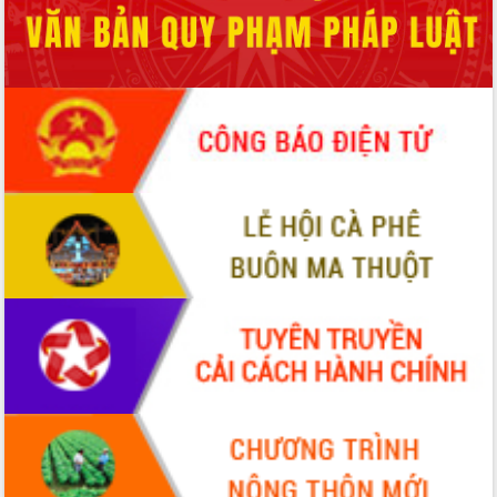
Hòn Yến phát triển du lịch gắn với bảo
tồn biển
Lấy ý kiến điều chỉnh Quy hoạch tỉnh
Đắk Lắk thời kỳ 2021-2030, tầm nhìn
đến năm 2050
Phát động chiến dịch 30 ngày đêm
giải phóng mặt bằng Tuyến đường bộ
ven biển
Đắk Lắk nỗ lực thúc đẩy tăng trưởng
kinh tế từ 10% trở lên trong Quý
II/2026
Đắk Lắk ký kết thỏa thuận hợp tác về
chuyển đổi số giai đoạn 2026 – 2030
với Tập đoàn Bưu chính Viễn thông
Việt Nam
Thứ trưởng Bộ Y tế làm việc với tỉnh
Đắk Lắk về phát triển nhân lực y tế
cho trạm y tế cấp xã
Du lịch Đắk Lắk nâng tầm trải nghiệm
du khách thông qua Hệ thống cơ sở dữ
liệu và Bản đồ số