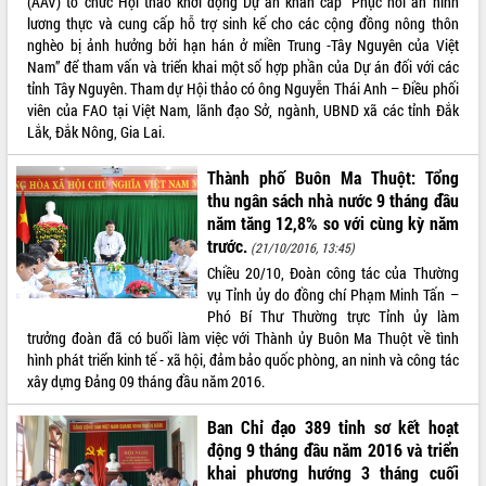
(AAV) tổ chức Hội thảo khởi động Dự án khẩn cấp “Phục hồi an ninh
phát triển mới
lương thực và cung cấp hỗ trợ sinh kế cho các cộng đồng nông thôn
nghèo bị ảnh hưởng bởi hạn hán ở miền Trung -Tây Nguyên của Việt
Thường trực HĐND tỉnh Đắk Lắk gặp
Nam” để tham vấn và triển khai một số hợp phần của Dự án đối với các
mặt Đoàn chuyên gia y tế TP. Hồ Chí
tỉnh Tây Nguyên. Tham dự Hội thảo có ông Nguyễn Thái Anh – Điều phối
Minh
THỐNG KÊ TRUY CẬP
viên của FAO tại Việt Nam, lãnh đạo Sở, ngành, UBND xã các tỉnh Đắk
Lễ truy điệu và an táng hài cốt liệt sĩ
Lắk, Đắk Nông, Gia Lai.
tại Nghĩa trang Liệt sĩ xã Sơn Hòa
Hôm nay:
30582
Bàn giải pháp tháo gỡ khó khăn trong
Tất cả:
66075905
Thành phố Buôn Ma Thuột: Tổng
xuất khẩu sầu riêng và triển khai quy
thu ngân sách nhà nước 9 tháng đầu
định EUDR
năm tăng 12,8% so với cùng kỳ năm
Thứ trưởng Bộ Nông nghiệp và Môi
trước.
(21/10/2016, 13:45)
trường Nguyễn Hoàng Hiệp khảo sát
Chiều 20/10, Đoàn công tác của Thường
vùng trồng và doanh nghiệp đóng gói
vụ Tỉnh ủy do đồng chí Phạm Minh Tấn –
sầu riêng tại Đắk Lắk
Phó Bí Thư Thường trực Tỉnh ủy làm
Trình diễn nghệ thuật chế biến các
trưởng đoàn đã có buổi làm việc với Thành ủy Buôn Ma Thuột về tình
món ăn từ sầu riêng
hình phát triển kinh tế - xã hội, đảm bảo quốc phòng, an ninh và công tác
Đắk Lắk công bố Quy hoạch và xúc
xây dựng Đảng 09 tháng đầu năm 2016.
tiến đầu tư tỉnh
Ban Chỉ đạo 389 tỉnh sơ kết hoạt
Ngành cá ngừ Đắk Lắk chủ động thích
ứng để giữ vững thị trường xuất khẩu
động 9 tháng đầu năm 2016 và triển
khai phương hướng 3 tháng cuối
Diễn đàn Kinh tế tư nhân Việt Nam đột