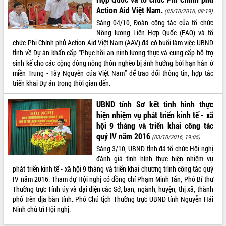
Hội thảo góp ý hồ sơ điều chỉnh quy
Action Aid Việt Nam.
(05/10/2016, 08:19)
hoạch tỉnh Đắk Lắk thời kỳ 2021-2030,
Sáng 04/10, Đoàn công tác của tổ chức
tầm nhìn đến năm 2050
Nông lương Liên Hợp Quốc (FAO) và tổ
Nâng cao hiệu quả hoạt động của các
chức Phi Chính phủ Action Aid Việt Nam (AAV) đã có buổi làm việc UBND
doanh nghiệp nhà nước
tỉnh về Dự án khẩn cấp “Phục hồi an ninh lương thực và cung cấp hỗ trợ
Hội nghị triển khai kết nối mạng
sinh kế cho các cộng đồng nông thôn nghèo bị ảnh hưởng bởi hạn hán ở
truyền số liệu chuyên dùng phục vụ cơ
miền Trung - Tây Nguyên của Việt Nam” để trao đổi thông tin, hợp tác
quan Đảng, Nhà nước
triển khai Dự án trong thời gian đến.
Lễ phát động chuỗi hoạt động chung
tay làm sạch môi trường
UBND tỉnh Sơ kết tình hình thực
hiện nhiệm vụ phát triển kinh tế - xã
Xã Ea Kar bước chuyển mình trong
công tác cải cách hành chính mô hình
hội 9 tháng và triển khai công tác
mới
quý IV năm 2016
(03/10/2016, 19:05)
UBND tỉnh họp báo định kỳ tháng 4
Sáng 3/10, UBND tỉnh đã tổ chức Hội nghị
năm 2026
đánh giá tình hình thực hiện nhiệm vụ
phát triển kinh tế - xã hội 9 tháng và triển khai chương trình công tác quý
Hội thảo khoa học “Giải pháp thúc đẩy
IV năm 2016. Tham dự Hội nghị có đồng chí Phạm Minh Tấn, Phó Bí thư
phát triển nền kinh tế xanh tại tỉnh
Thường trực Tỉnh ủy và đại diện các Sở, ban, ngành, huyện, thị xã, thành
Đắk Lắk”
phố trên địa bàn tỉnh. Phó Chủ tịch Thường trực UBND tỉnh Nguyễn Hải
Tăng cường giám sát, đôn đốc thực
Ninh chủ trì Hội nghị.
hiện nhiệm vụ quản lý tài sản công
hàng tuần