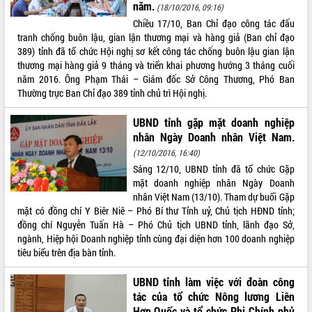
năm.
phá cơ chế - Hợp tác công tư
(18/10/2016, 09:16)
Chiều 17/10, Ban Chỉ đạo công tác đấu
Đề án 06 tạo bước ngoặt đột phá trong
tranh chống buôn lậu, gian lận thương mại và hàng giả (Ban chỉ đạo
cải cách hành chính tỉnh Đắk Lắk
389) tỉnh đã tổ chức Hội nghị sơ kết công tác chống buôn lậu gian lận
Kết nối tour, đẩy mạnh chuyển đổi số
thương mại hàng giả 9 tháng và triển khai phương hướng 3 tháng cuối
để phát triển du lịch Đắk Lắk
năm 2016. Ông Phạm Thái – Giám đốc Sở Công Thương, Phó Ban
Khởi động Dự án Đầu tư xây dựng hạ
Thường trực Ban Chỉ đạo 389 tỉnh chủ trì Hội nghị.
tầng kỹ thuật Cụm công nghiệp Tân
Tiến
UBND tỉnh gặp mặt doanh nghiệp
Gặp mặt các cơ quan báo chí nhân Kỷ
nhân Ngày Doanh nhân Việt Nam.
niệm 101 năm Ngày Báo chí Cách
(12/10/2016, 16:40)
mạng Việt Nam
Sáng 12/10, UBND tỉnh đã tổ chức Gặp
Đắk Lắk sơ kết 4 năm triển khai thực
mặt doanh nghiệp nhân Ngày Doanh
hiện Đề án 06 của Chính phủ
nhân Việt Nam (13/10). Tham dự buổi Gặp
Họp báo thông tin về Hội nghị Công bố
mặt có đồng chí Y Biêr Niê – Phó Bí thư Tỉnh uỷ, Chủ tịch HĐND tỉnh;
Quy hoạch và Xúc tiến đầu tư tỉnh Đắk
đồng chí Nguyễn Tuấn Hà – Phó Chủ tịch UBND tỉnh, lãnh đạo Sở,
Lắk
ngành, Hiệp hội Doanh nghiệp tỉnh cùng đại diện hơn 100 doanh nghiệp
tiêu biểu trên địa bàn tỉnh.
Khơi thông điểm nghẽn, đẩy nhanh
giải ngân vốn khắc phục thiên tai
UBND tỉnh làm việc với đoàn công
HĐND tỉnh thông qua điều chỉnh Quy
tác của tổ chức Nông lương Liên
hoạch tỉnh thời kỳ 2021-2030
Hợp Quốc và tổ chức Phi Chính phủ