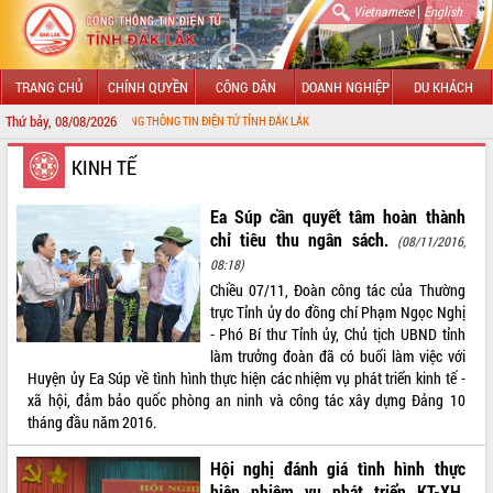
|
Vietnamese
English
TRANG CHỦ
CHÍNH QUYỀN
CÔNG DÂN
DOANH NGHIỆP
DU KHÁCH
Thứ bảy, 08/08/2026
N VỚI CỔNG THÔNG TIN ĐIỆN TỬ TỈNH ĐẮK LẮK
GIỚI THIỆU
KINH TẾ
LÃNH ĐẠO UBND TỈNH
Ea Súp cần quyết tâm hoàn thành
chỉ tiêu thu ngân sách.
(08/11/2016,
TIN TỨC SỰ KIỆN
08:18)
Chiều 07/11, Đoàn công tác của Thường
SỞ, BAN, NGÀNH
trực Tỉnh ủy do đồng chí Phạm Ngọc Nghị
- Phó Bí thư Tỉnh ủy, Chủ tịch UBND tỉnh
UBND CÁC XÃ, PHƯỜNG
làm trưởng đoàn đã có buổi làm việc với
Huyện ủy Ea Súp về tình hình thực hiện các nhiệm vụ phát triển kinh tế -
THÔNG TIN CHỈ ĐẠO ĐIỀU HÀNH
xã hội, đảm bảo quốc phòng an ninh và công tác xây dựng Đảng 10
tháng đầu năm 2016.
HỆ THỐNG VĂN BẢN
Hội nghị đánh giá tình hình thực
VĂN BẢN HĐND TỈNH
hiện nhiệm vụ phát triển KT-XH,