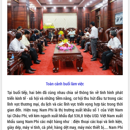
ĐIỂM TIN VĂN BẢN
QUY HOẠCH - KẾ HOẠCH
Toàn cảnh buổi làm việc
Tại buổi tiếp, hai bên đã cùng nhau chia sẻ thông tin về tình hình phát
triển kinh tế - xã hội và những tiềm năng, cơ hội thu hút đầu tư trong các
lĩnh vực thương mại, du lịch và các lĩnh vực triển vọng hợp tác trong thời
gian đến. Hiện nay, Nam Phi là thị trường xuất khẩu số 1 của Việt Nam
tại Châu Phi, với kim ngạch xuất khẩu đạt 536,8 triệu USD. Việt Nam xuất
khẩu sang Nam Phi các mặt hàng như : điện thoại các loại và linh kiện,
giày dép, máy vi tính, cà phê, hàng dệt may, máy móc thiết bị….. Nam Phi