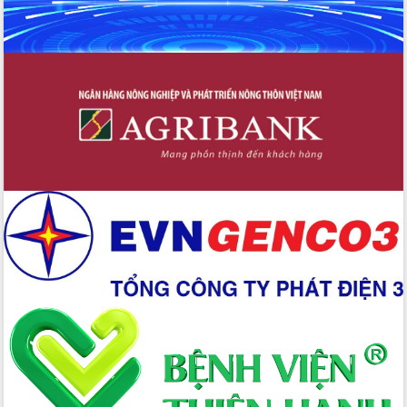
trưởng đạt 5,86% trong năm 2026
UBND tỉnh Đắk Lắk triển khai công tác
quốc phòng, quân sự địa phương năm
2026
Đắk Lắk tập trung toàn lực khắc phục
tồn tại IUU, sẵn sàng làm việc với
Đoàn thanh tra EC
Chủ tịch UBND tỉnh Tạ Anh Tuấn thăm,
chúc mừng các bệnh viện nhân Ngày
Thầy thuốc Việt Nam
Rộn ràng lễ hội truyền thống Sông
nước Đà Nông lần thứ I năm 2026
Kỳ họp Chuyên đề lần thứ Năm, HĐND
tỉnh Đắk Lắk thông qua các nghị quyết
quan trọng
Thống nhất danh sách giới thiệu ứng
cử đại biểu Quốc hội khoá XVI và đại
biểu HĐND tỉnh Đắk Lắk, nhiệm kỳ
2026-2031
Phát động hai phong trào thi đua quan