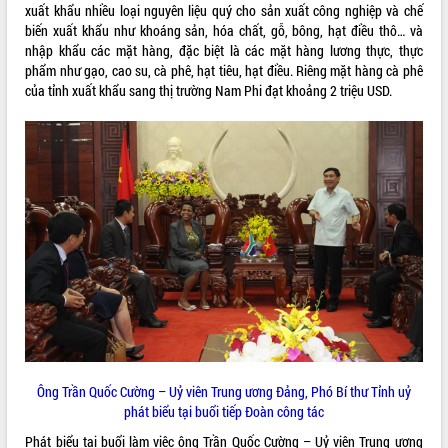
xuất khẩu nhiều loại nguyên liệu quý cho sản xuất công nghiệp và chế
VIDEO
biến xuất khẩu như khoáng sản, hóa chất, gỗ, bông, hạt điều thô… và
nhập khẩu các mặt hàng, đặc biệt là các mặt hàng lương thực, thực
phẩm như gạo, cao su, cà phê, hạt tiêu, hạt điều. Riêng mặt hàng cà phê
của tỉnh xuất khẩu sang thị trường Nam Phi đạt khoảng 2 triệu USD.
Trailer Lễ hội Sầu riêng Đắk Lắk năm
2026
Khám bệnh, cấp phát thuốc miễn phí
và tặng quà người dân xã Cư Pui
Hội nghị UBND tỉnh Đắk Lắk thường kỳ
tháng 7/2026
Lễ truy tặng danh hiệu “Bà Mẹ Việt
ALBUM ẢNH
Nam Anh hùng” và trao Huân chương
Ông Trần Quốc Cường – Uỷ viên Trung ương Đảng, Phó Bí thư Tỉnh uỷ
Lao động
phát biểu tại buổi tiếp Đoàn công tác
UBND tỉnh Đắk Lắk triển khai nhiệm
Phát biểu tại buổi làm việc ông Trần Quốc Cường – Uỷ viên Trung ương
vụ 6 tháng cuối năm 2026