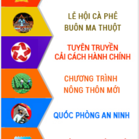
Định vị cà phê Việt Nam như một “di
sản sống” trong dòng chảy toàn cầu
Xây dựng nông thôn mới: Nâng cao đời
sống người dân từ những mô hình thiết
thực
Quyết liệt tháo gỡ vướng mắc, đẩy
nhanh tiến độ các dự án trọng điểm
trong Khu kinh tế Nam Phú Yên
Hòn Yến phát triển du lịch gắn với bảo
tồn biển
Lấy ý kiến điều chỉnh Quy hoạch tỉnh
Đắk Lắk thời kỳ 2021-2030, tầm nhìn
đến năm 2050
Phát động chiến dịch 30 ngày đêm
giải phóng mặt bằng Tuyến đường bộ
ven biển
Đắk Lắk nỗ lực thúc đẩy tăng trưởng
kinh tế từ 10% trở lên trong Quý
II/2026
Đắk Lắk ký kết thỏa thuận hợp tác về
chuyển đổi số giai đoạn 2026 – 2030