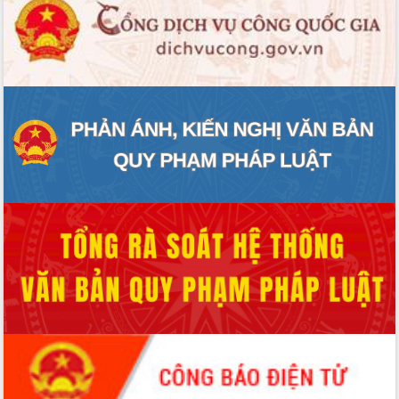
UBND tỉnh họp báo định kỳ tháng 4
năm 2026
Hội thảo khoa học “Giải pháp thúc đẩy
phát triển nền kinh tế xanh tại tỉnh
Đắk Lắk”
Tăng cường giám sát, đôn đốc thực
hiện nhiệm vụ quản lý tài sản công
hàng tuần
Tháo gỡ những vướng mắc, đẩy mạnh
công tác cải cách thủ tục hành chính
tại Trung tâm Phục vụ hành chính
công tỉnh
Đắk Lắk: Tôn vinh 46 giải pháp tại Hội
thi Sáng tạo Kỹ thuật 2024 - 2025
Đắk Lắk rà soát, điều chỉnh Đề án 190
về phát triển nuôi trồng thủy sản
Phó Chủ tịch UBND tỉnh Đắk Lắk
Trương Công Thái kiểm tra thực địa
Dự án cao tốc Khánh Hòa - Buôn Ma
Thuột