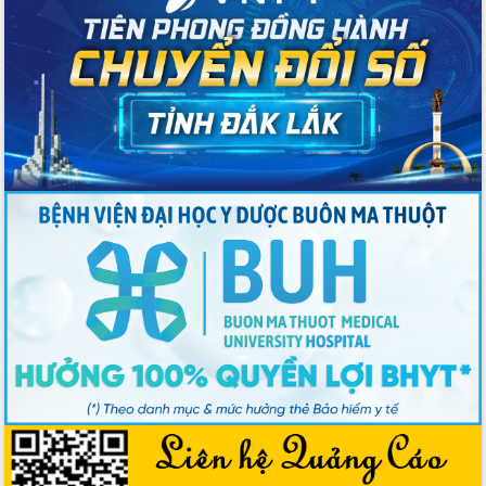
các nhiệm vụ đề ra năm 2025
Phát huy vai trò của người có uy tín
trong phòng chống tảo hôn và hôn
nhân cận huyết thống
Nông sản Tây Nguyên thu hút doanh
nghiệp nước ngoài
Đắk Lắk định vị thương hiệu du lịch
“Biển – Rừng – Cà phê” trong không
gian phát triển mới
Hội nghị chia sẻ kinh nghiệm, chuyển
giao kỹ thuật y tế, định hướng phát
triển chuyên sâu đến 2030
Chuyển đổi số mở ra không gian phát
triển trong lĩnh vực văn hóa, du lịch
Công bố quyết định của Ban Thường
vụ Tỉnh ủy về công tác cán bộ.
Thủ tướng Phạm Minh Chính: Khẩn
trương tái thiết cuộc sống người dân
sau thiên tai
Tập trung nâng cao chất lượng, tổ