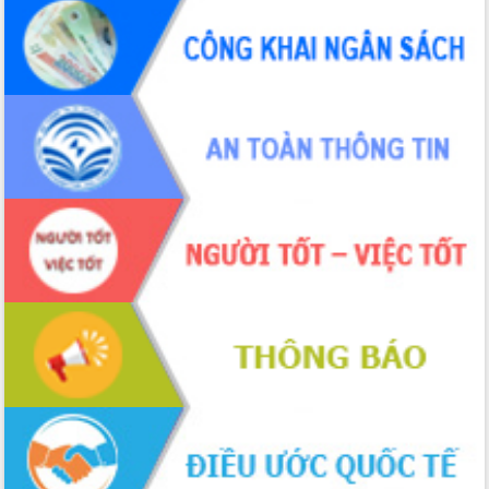
Hồ Thị Nguyên Thảo làm việc tại Trung
tâm Phục vụ hành chính công xã Ea
Phê
Xây dựng nền hành chính số đồng
hành cùng nông dân dân, doanh nghiệp
Giai đoạn 2026-2030, Đắk Lắk phấn
đấu có 77% xã đạt chuẩn nông thôn
mới
Chuyển đổi số 'mở đường' cho nông
nghiệp Đắk Lắk tăng trưởng bứt phá
Triển khai đồng bộ đo đạc, lập hồ sơ
địa chính, hoàn thiện cơ sở dữ liệu đất
đai
Ứng dụng sinh trắc học - Bước tiến
trong hành trình chuyển đổi số tại Đắk
Lắk
Đắk Lắk nâng cao hiệu quả công tác
Đảng từ Sổ tay đảng viên điện tử
Đắk Lắk đẩy mạnh nuôi biển công
nghệ, hướng tới phát triển thủy sản
bền vững