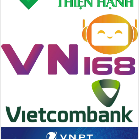
trọng trong kỷ nguyên mới
Hội nghị lần thứ tư Ban Chỉ đạo công
tác bầu cử tỉnh Đắk Lắk
Hội nghị Báo cáo viên Trung ương
tháng 01/2026
Phó Thủ tướng Hồ Quốc Dũng đánh giá
cao kết quả Chiến dịch Quang Trung
tại Đắk Lắk
Hội nghị Ban Chấp hành Đảng bộ tỉnh
Đắk Lắk lần thứ 2 (mở rộng)
Tập trung giải phóng mặt bằng, đẩy
nhanh tiến độ Tuyến đường bộ ven
biển
Gỡ khó, khởi công xây dựng, sửa chữa
toàn bộ nhà ở cho hộ dân đúng tiến độ
đề ra
UBND tỉnh Đắk Lắk tổng kết công tác
quốc phòng, quân sự địa phương năm
2025
Tập trung triển khai quyết liệt, đồng bộ
các giải pháp nhằm thực hiện hiệu quả