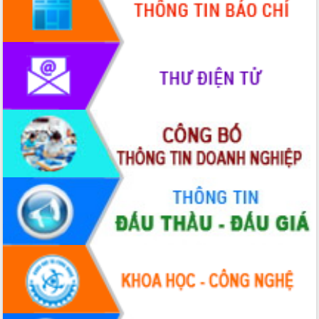
với Tập đoàn Bưu chính Viễn thông
Việt Nam
Thứ trưởng Bộ Y tế làm việc với tỉnh
Đắk Lắk về phát triển nhân lực y tế
cho trạm y tế cấp xã
Du lịch Đắk Lắk nâng tầm trải nghiệm
du khách thông qua Hệ thống cơ sở dữ
liệu và Bản đồ số
Tập huấn ứng dụng trí tuệ nhân tạo (AI)
trong thương mại điện tử năm 2026
Đoàn đại biểu Quốc hội tỉnh Đắk Lắk
trao đổi thông tin trước Kỳ họp thứ
nhất, Quốc hội khóa XVI
Quyết liệt cải cách hành chính, khơi
thông nguồn lực phát triển
Nâng cao hiệu lực, hiệu quả HĐND
tỉnh thông qua hiện đại hóa hành chính
Xã Ea Phê gắn cải cách hành chính với
chuyển đổi số
Phó Chủ tịch Thường trực UBND tỉnh