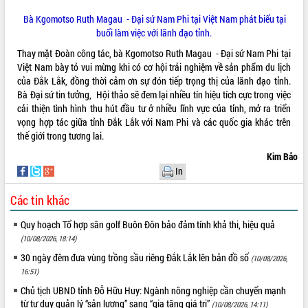
sầu riêng tại Đắk Lắk
Bà Kgomotso Ruth Magau - Đại sứ Nam Phi tại Việt Nam phát biểu tại
Trình diễn nghệ thuật chế biến các
buổi làm việc với lãnh đạo tỉnh.
món ăn từ sầu riêng
Đắk Lắk công bố Quy hoạch và xúc
Thay mặt Đoàn công tác, bà Kgomotso Ruth Magau - Đại sứ Nam Phi tại
tiến đầu tư tỉnh
Việt Nam bày tỏ vui mừng khi có cơ hội trải nghiệm về sản phẩm du lịch
của Đắk Lắk, đồng thời cảm ơn sự đón tiếp trọng thị của lãnh đạo tỉnh.
Ngành cá ngừ Đắk Lắk chủ động thích
Bà Đại sứ tin tưởng, Hội thảo sẽ đem lại nhiều tín hiệu tích cực trong việc
ứng để giữ vững thị trường xuất khẩu
cải thiện tình hình thu hút đầu tư ở nhiều lĩnh vực của tỉnh, mở ra triển
Diễn đàn Kinh tế tư nhân Việt Nam đột
vọng hợp tác giữa tỉnh Đắk Lắk với Nam Phi và các quốc gia khác trên
phá cơ chế - Hợp tác công tư
thế giới trong tương lai.
Đề án 06 tạo bước ngoặt đột phá trong
Kim Bảo
cải cách hành chính tỉnh Đắk Lắk
In
Kết nối tour, đẩy mạnh chuyển đổi số
để phát triển du lịch Đắk Lắk
Các tin khác
Khởi động Dự án Đầu tư xây dựng hạ
tầng kỹ thuật Cụm công nghiệp Tân
Quy hoạch Tổ hợp sân golf Buôn Đôn bảo đảm tính khả thi, hiệu quả
Tiến
(10/08/2026, 18:14)
Gặp mặt các cơ quan báo chí nhân Kỷ
30 ngày đêm đưa vùng trồng sầu riêng Đắk Lắk lên bản đồ số
(10/08/2026,
niệm 101 năm Ngày Báo chí Cách
16:51)
mạng Việt Nam
Chủ tịch UBND tỉnh Đỗ Hữu Huy: Ngành nông nghiệp cần chuyển mạnh
Đắk Lắk sơ kết 4 năm triển khai thực
từ tư duy quản lý “sản lượng” sang “gia tăng giá trị”
(10/08/2026, 14:11)