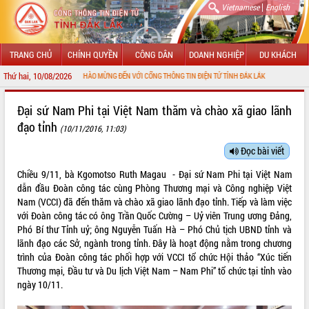
|
Vietnamese
English
TRANG CHỦ
CHÍNH QUYỀN
CÔNG DÂN
DOANH NGHIỆP
DU KHÁCH
Thứ hai, 10/08/2026
CHÀO MỪNG ĐẾN VỚI CỔNG THÔNG TIN ĐIỆN TỬ TỈNH ĐẮK LẮK
GIỚI THIỆU
Đại sứ Nam Phi tại Việt Nam thăm và chào xã giao lãnh
đạo tỉnh
(10/11/2016, 11:03)
LÃNH ĐẠO UBND TỈNH
Đọc bài viết
TIN TỨC SỰ KIỆN
Chiều 9/11, bà Kgomotso Ruth Magau - Đại sứ Nam Phi tại Việt Nam
SỞ, BAN, NGÀNH
dẫn đầu Đoàn công tác cùng Phòng Thương mại và Công nghiệp Việt
Nam (VCCI) đã đến thăm và chào xã giao lãnh đạo tỉnh. Tiếp và làm việc
UBND CÁC XÃ, PHƯỜNG
với Đoàn công tác có ông Trần Quốc Cường – Uỷ viên Trung ương Đảng,
Phó Bí thư Tỉnh uỷ; ông Nguyễn Tuấn Hà – Phó Chủ tịch UBND tỉnh và
lãnh đạo các Sở, ngành trong tỉnh. Đây là hoạt động nằm trong chương
THÔNG TIN CHỈ ĐẠO ĐIỀU HÀNH
trình của Đoàn công tác phối hợp với VCCI tổ chức Hội thảo “Xúc tiến
Thương mại, Đầu tư và Du lịch Việt Nam – Nam Phi” tổ chức tại tỉnh vào
HỆ THỐNG VĂN BẢN
ngày 10/11.
VĂN BẢN HĐND TỈNH