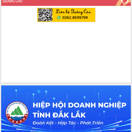
QUẢNG CÁO
Chương trình “Gặp gỡ hữu nghị –
Friendship Meeting New Year 2026”
Bầu cử Quốc hội và HĐND: Cử tri Đắk
Lắk gửi gắm niềm tin, kỳ vọng vào lá
phiếu
Đắk Lắk sẵn sàng các điều kiện cho
Ngày hội bầu cử đại biểu Quốc hội
khóa XVI và HĐND các cấp nhiệm kỳ
2026-2031
Đảm bảo cuộc bầu cử đại biểu Quốc
hội và đại biểu HĐND các cấp diễn ra
an toàn, hiệu quả, đúng quy định
Thủ tướng Chính phủ Phạm Minh Chính
kiểm tra, chỉ đạo hoàn thành các dự
án cao tốc và thăm khu tái định cư tại
Đắk Lắk
Sôi nổi Hội đua ngựa truyền thống Gò
Thì Thùng mừng Xuân Bính Ngọ 2026
Lãnh đạo tỉnh dâng hương tưởng niệm
tại Đập Đồng Cam đầu Xuân Bính Ngọ
Ngành nông nghiệp phấn đấu tăng