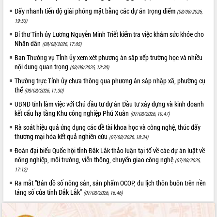
hiện Đề án 06 của Chính phủ
Đẩy nhanh tiến độ giải phóng mặt bằng các dự án trọng điểm
(08/08/2026,
Họp báo thông tin về Hội nghị Công bố
19:53)
Quy hoạch và Xúc tiến đầu tư tỉnh Đắk
Lắk
Bí thư Tỉnh ủy Lương Nguyễn Minh Triết kiểm tra việc khám sức khỏe cho
Nhân dân
Khơi thông điểm nghẽn, đẩy nhanh
(08/08/2026, 17:05)
giải ngân vốn khắc phục thiên tai
Ban Thường vụ Tỉnh ủy xem xét phương án sắp xếp trường học và nhiều
HĐND tỉnh thông qua điều chỉnh Quy
nội dung quan trọng
(08/08/2026, 13:30)
hoạch tỉnh thời kỳ 2021-2030
Thường trực Tỉnh ủy chưa thông qua phương án sáp nhập xã, phường cụ
Hội thảo góp ý hồ sơ điều chỉnh quy
thể
(08/08/2026, 11:30)
hoạch tỉnh Đắk Lắk thời kỳ 2021-2030,
UBND tỉnh làm việc với Chủ đầu tư dự án Đầu tư xây dựng và kinh doanh
tầm nhìn đến năm 2050
kết cấu hạ tầng Khu công nghiệp Phú Xuân
(07/08/2026, 19:47)
Nâng cao hiệu quả hoạt động của các
Rà soát hiệu quả ứng dụng các đề tài khoa học và công nghệ, thúc đẩy
doanh nghiệp nhà nước
thương mại hóa kết quả nghiên cứu
(07/08/2026, 18:34)
Hội nghị triển khai kết nối mạng
Đoàn đại biểu Quốc hội tỉnh Đắk Lắk thảo luận tại tổ về các dự án luật về
truyền số liệu chuyên dùng phục vụ cơ
nông nghiệp, môi trường, viễn thông, chuyển giao công nghệ
quan Đảng, Nhà nước
(07/08/2026,
17:12)
Lễ phát động chuỗi hoạt động chung
tay làm sạch môi trường
Ra mắt “Bản đồ số nông sản, sản phẩm OCOP, du lịch thôn buôn trên nền
tảng số của tỉnh Đắk Lắk”
(07/08/2026, 16:46)
Xã Ea Kar bước chuyển mình trong
công tác cải cách hành chính mô hình
mới