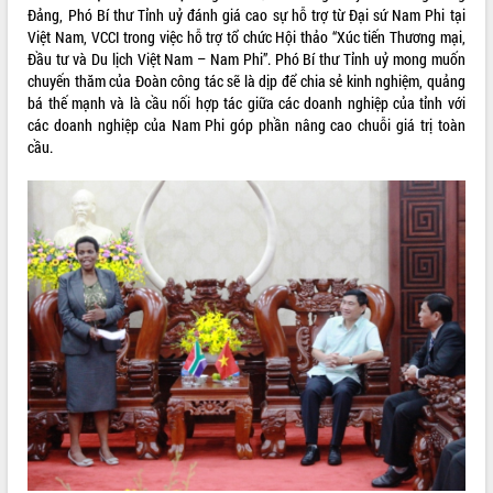
Đảng, Phó Bí thư Tỉnh uỷ đánh giá cao sự hỗ trợ từ Đại sứ Nam Phi tại
Kỳ họp thứ Hai, Hội đồng nhân dân
Việt Nam, VCCI trong việc hỗ trợ tổ chức Hội thảo “Xúc tiến Thương mại,
tỉnh khóa XI quyết nghị nhiều nội dung
Đầu tư và Du lịch Việt Nam – Nam Phi”. Phó Bí thư Tỉnh uỷ mong muốn
quan trọng
chuyến thăm của Đoàn công tác sẽ là dịp để chia sẻ kinh nghiệm, quảng
Bí thư Tỉnh ủy Lương Nguyễn Minh
bá thế mạnh và là cầu nối hợp tác giữa các doanh nghiệp của tỉnh với
Triết thăm, tặng quà người có công với
các doanh nghiệp của Nam Phi góp phần nâng cao chuỗi giá trị toàn
cách mạng
LIÊN KẾT WEB
cầu.
Rà soát, hoàn thiện hệ thống thiết chế
văn hóa, thể thao đáp ứng yêu cầu
phát triển mới
Thường trực HĐND tỉnh Đắk Lắk gặp
THỐNG KÊ TRUY CẬP
mặt Đoàn chuyên gia y tế TP. Hồ Chí
Minh
Hôm nay:
31490
Lễ truy điệu và an táng hài cốt liệt sĩ
Tất cả:
66144604
tại Nghĩa trang Liệt sĩ xã Sơn Hòa
Bàn giải pháp tháo gỡ khó khăn trong
xuất khẩu sầu riêng và triển khai quy
định EUDR
Thứ trưởng Bộ Nông nghiệp và Môi
trường Nguyễn Hoàng Hiệp khảo sát
vùng trồng và doanh nghiệp đóng gói