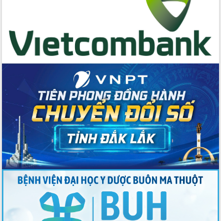
trưởng đạt 5,86% trong năm 2026
UBND tỉnh Đắk Lắk triển khai công tác
quốc phòng, quân sự địa phương năm
2026
Đắk Lắk tập trung toàn lực khắc phục
tồn tại IUU, sẵn sàng làm việc với
Đoàn thanh tra EC
Chủ tịch UBND tỉnh Tạ Anh Tuấn thăm,
chúc mừng các bệnh viện nhân Ngày
Thầy thuốc Việt Nam
Rộn ràng lễ hội truyền thống Sông
nước Đà Nông lần thứ I năm 2026
Kỳ họp Chuyên đề lần thứ Năm, HĐND
tỉnh Đắk Lắk thông qua các nghị quyết
quan trọng
Thống nhất danh sách giới thiệu ứng
cử đại biểu Quốc hội khoá XVI và đại
biểu HĐND tỉnh Đắk Lắk, nhiệm kỳ
2026-2031
Phát động hai phong trào thi đua quan