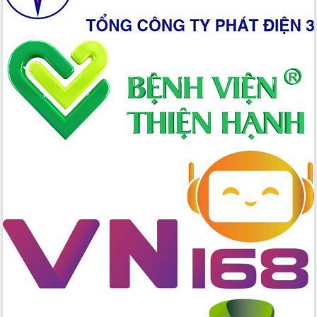
Chương trình “Gặp gỡ hữu nghị –
Friendship Meeting New Year 2026”
Bầu cử Quốc hội và HĐND: Cử tri Đắk
Lắk gửi gắm niềm tin, kỳ vọng vào lá
phiếu
Đắk Lắk sẵn sàng các điều kiện cho
Ngày hội bầu cử đại biểu Quốc hội
khóa XVI và HĐND các cấp nhiệm kỳ
2026-2031
Đảm bảo cuộc bầu cử đại biểu Quốc
hội và đại biểu HĐND các cấp diễn ra
an toàn, hiệu quả, đúng quy định
Thủ tướng Chính phủ Phạm Minh Chính
kiểm tra, chỉ đạo hoàn thành các dự
án cao tốc và thăm khu tái định cư tại
Đắk Lắk
Sôi nổi Hội đua ngựa truyền thống Gò
Thì Thùng mừng Xuân Bính Ngọ 2026
Lãnh đạo tỉnh dâng hương tưởng niệm
tại Đập Đồng Cam đầu Xuân Bính Ngọ
Ngành nông nghiệp phấn đấu tăng