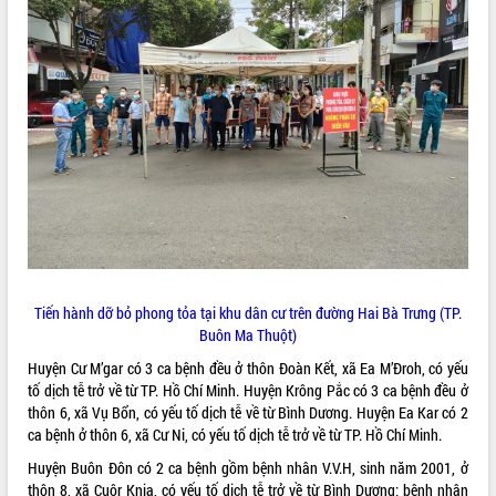
ĐIỂM TIN VĂN BẢN
QUY HOẠCH - KẾ HOẠCH
Tiến hành dỡ bỏ phong tỏa tại khu dân cư trên đường Hai Bà Trưng (TP.
Buôn Ma Thuột)
Huyện Cư M’gar có 3 ca bệnh đều ở thôn Đoàn Kết, xã Ea M’Đroh, có yếu
tố dịch tễ trở về từ TP. Hồ Chí Minh. Huyện Krông Pắc có 3 ca bệnh đều ở
thôn 6, xã Vụ Bổn, có yếu tố dịch tễ về từ Bình Dương. Huyện Ea Kar có 2
ca bệnh ở thôn 6, xã Cư Ni, có yếu tố dịch tễ trở về từ TP. Hồ Chí Minh.
Huyện Buôn Đôn có 2 ca bệnh gồm bệnh nhân V.V.H, sinh năm 2001, ở
thôn 8, xã Cuôr Knia, có yếu tố dịch tễ trở về từ Bình Dương; bệnh nhân