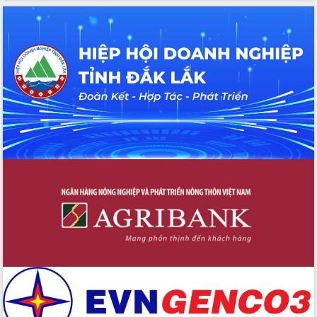
Tập huấn nâng cao năng lực triển khai
chuyển đổi số cho cán bộ, công chức
cấp xã
Đắk Lắk phát động hưởng ứng Ngày
Quyền của người tiêu dùng Việt Nam
2026
Đẩy mạnh cải cách hành chính, quyết
tâm đạt được mục tiêu tăng trưởng
hai con số trong năm 2026
Tổ chức trang trọng Lễ hội Đền thờ
Lương Văn Chánh năm 2026
Phó Bí thư Tỉnh ủy Đắk Lắk Đỗ Hữu
Huy giữ chức Bí thư Đảng ủy Ủy Ban
Nhân dân tỉnh
Bệnh án điện tử thúc đẩy chuyển đổi
số y tế tại Đắk Lắk
Chuyển đổi số thư viện: Mở rộng
không gian tri thức trong thời đại số
Đánh giá, rút kinh nghiệm công tác tổ
chức diễn tập trước ngày bầu cử