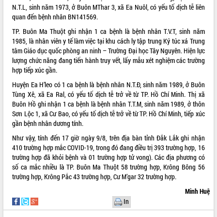
N.T.L, sinh năm 1973, ở Buôn MThar 3, xã Ea Nuôl, có yếu tố dịch tễ liên
VIDEO
quan đến bệnh nhân BN141569.
TP. Buôn Ma Thuột ghi nhận 1 ca bệnh là bệnh nhân T.V.T, sinh năm
1985, là nhân viên y tế làm việc tại khu cách ly tập trung Ký túc xá Trung
tâm Giáo dục quốc phòng an ninh – Trường Đại học Tây Nguyên. Hiện lực
lượng chức năng đang tiến hành truy vết, lấy mẫu xét nghiệm các trường
hợp tiếp xúc gần.
Huyện Ea H’leo có 1 ca bệnh là bệnh nhân N.T.Đ, sinh năm 1989, ở Buôn
Tùng Xê, xã Ea Ral, có yếu tố dịch tễ trở về từ TP. Hồ Chí Minh. Thị xã
Buôn Hồ ghi nhận 1 ca bệnh là bệnh nhân T.T.M, sinh năm 1989, ở thôn
Trailer Lễ hội Sầu riêng Đắk Lắk năm
Sơn Lộc 1, xã Cư Bao, có yếu tố dịch tễ trở về từ TP. Hồ Chí Minh, tiếp xúc
2026
gần bệnh nhân dương tính.
Khám bệnh, cấp phát thuốc miễn phí
Như vậy, tính đến 17 giờ ngày 9/8, trên địa bàn tỉnh Đắk Lắk ghi nhận
và tặng quà người dân xã Cư Pui
410 trường hợp mắc COVID-19, trong đó đang điều trị 393 trường hợp, 16
Hội nghị UBND tỉnh Đắk Lắk thường kỳ
trường hợp đã khỏi bệnh và 01 trường hợp tử vong). Các địa phương có
tháng 7/2026
số ca mắc nhiều là TP. Buôn Ma Thuột 58 trường hợp, Krông Bông 56
Lễ truy tặng danh hiệu “Bà Mẹ Việt
trường hợp, Krông Pắc 43 trường hợp, Cư M’gar 32 trường hợp.
ALBUM ẢNH
Nam Anh hùng” và trao Huân chương
Minh Huệ
Lao động
In
UBND tỉnh Đắk Lắk triển khai nhiệm
vụ 6 tháng cuối năm 2026