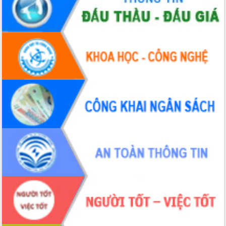
Định vị cà phê Việt Nam như một “di
sản sống” trong dòng chảy toàn cầu
Xây dựng nông thôn mới: Nâng cao đời
sống người dân từ những mô hình thiết
thực
Quyết liệt tháo gỡ vướng mắc, đẩy
nhanh tiến độ các dự án trọng điểm
trong Khu kinh tế Nam Phú Yên
Hòn Yến phát triển du lịch gắn với bảo
tồn biển
Lấy ý kiến điều chỉnh Quy hoạch tỉnh
Đắk Lắk thời kỳ 2021-2030, tầm nhìn
đến năm 2050
Phát động chiến dịch 30 ngày đêm
giải phóng mặt bằng Tuyến đường bộ
ven biển
Đắk Lắk nỗ lực thúc đẩy tăng trưởng
kinh tế từ 10% trở lên trong Quý
II/2026
Đắk Lắk ký kết thỏa thuận hợp tác về
chuyển đổi số giai đoạn 2026 – 2030