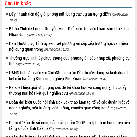
Các tin khác
Kỳ họp thứ Hai, Hội đồng nhân dân
tỉnh khóa XI quyết nghị nhiều nội dung
Đẩy nhanh tiến độ giải phóng mặt bằng các dự án trọng điểm
(08/08/2026,
quan trọng
19:53)
Bí thư Tỉnh ủy Lương Nguyễn Minh
Bí thư Tỉnh ủy Lương Nguyễn Minh Triết kiểm tra việc khám sức khỏe cho
Triết thăm, tặng quà người có công với
Nhân dân
(08/08/2026, 17:05)
cách mạng
LIÊN KẾT WEB
Ban Thường vụ Tỉnh ủy xem xét phương án sắp xếp trường học và nhiều
Rà soát, hoàn thiện hệ thống thiết chế
nội dung quan trọng
(08/08/2026, 13:30)
văn hóa, thể thao đáp ứng yêu cầu
Thường trực Tỉnh ủy chưa thông qua phương án sáp nhập xã, phường cụ
phát triển mới
thể
(08/08/2026, 11:30)
Thường trực HĐND tỉnh Đắk Lắk gặp
THỐNG KÊ TRUY CẬP
UBND tỉnh làm việc với Chủ đầu tư dự án Đầu tư xây dựng và kinh doanh
mặt Đoàn chuyên gia y tế TP. Hồ Chí
kết cấu hạ tầng Khu công nghiệp Phú Xuân
Minh
(07/08/2026, 19:47)
Hôm nay:
16216
Lễ truy điệu và an táng hài cốt liệt sĩ
Tất cả:
66101884
Rà soát hiệu quả ứng dụng các đề tài khoa học và công nghệ, thúc đẩy
tại Nghĩa trang Liệt sĩ xã Sơn Hòa
thương mại hóa kết quả nghiên cứu
(07/08/2026, 18:34)
Bàn giải pháp tháo gỡ khó khăn trong
Đoàn đại biểu Quốc hội tỉnh Đắk Lắk thảo luận tại tổ về các dự án luật về
xuất khẩu sầu riêng và triển khai quy
nông nghiệp, môi trường, viễn thông, chuyển giao công nghệ
(07/08/2026,
định EUDR
17:12)
Thứ trưởng Bộ Nông nghiệp và Môi
Ra mắt “Bản đồ số nông sản, sản phẩm OCOP, du lịch thôn buôn trên nền
trường Nguyễn Hoàng Hiệp khảo sát
tảng số của tỉnh Đắk Lắk”
(07/08/2026, 16:46)
vùng trồng và doanh nghiệp đóng gói