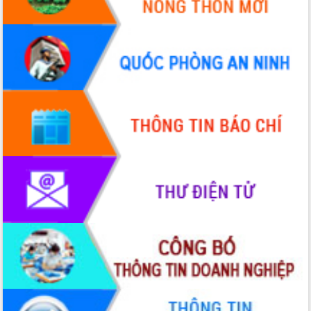
UBND tỉnh họp báo định kỳ tháng 4
năm 2026
Hội thảo khoa học “Giải pháp thúc đẩy
phát triển nền kinh tế xanh tại tỉnh
Đắk Lắk”
Tăng cường giám sát, đôn đốc thực
hiện nhiệm vụ quản lý tài sản công
hàng tuần
Tháo gỡ những vướng mắc, đẩy mạnh
công tác cải cách thủ tục hành chính
tại Trung tâm Phục vụ hành chính
công tỉnh
Đắk Lắk: Tôn vinh 46 giải pháp tại Hội
thi Sáng tạo Kỹ thuật 2024 - 2025
Đắk Lắk rà soát, điều chỉnh Đề án 190
về phát triển nuôi trồng thủy sản
Phó Chủ tịch UBND tỉnh Đắk Lắk
Trương Công Thái kiểm tra thực địa
Dự án cao tốc Khánh Hòa - Buôn Ma
Thuột