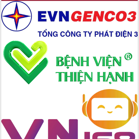
Đoàn thanh tra EC
Chủ tịch UBND tỉnh Tạ Anh Tuấn thăm,
chúc mừng các bệnh viện nhân Ngày
Thầy thuốc Việt Nam
Rộn ràng lễ hội truyền thống Sông
nước Đà Nông lần thứ I năm 2026
Kỳ họp Chuyên đề lần thứ Năm, HĐND
tỉnh Đắk Lắk thông qua các nghị quyết
quan trọng
Thống nhất danh sách giới thiệu ứng
cử đại biểu Quốc hội khoá XVI và đại
biểu HĐND tỉnh Đắk Lắk, nhiệm kỳ
2026-2031
Phát động hai phong trào thi đua quan
trọng trong kỷ nguyên mới
Hội nghị lần thứ tư Ban Chỉ đạo công
tác bầu cử tỉnh Đắk Lắk
Hội nghị Báo cáo viên Trung ương
tháng 01/2026
Phó Thủ tướng Hồ Quốc Dũng đánh giá