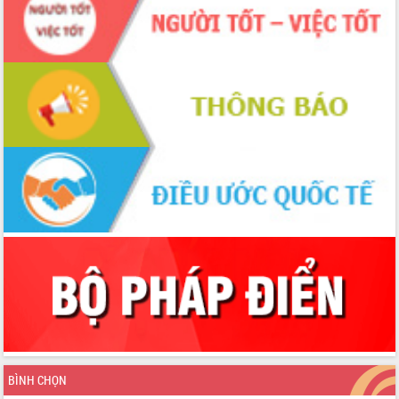
đấu có 77% xã đạt chuẩn nông thôn
mới
Chuyển đổi số 'mở đường' cho nông
nghiệp Đắk Lắk tăng trưởng bứt phá
Triển khai đồng bộ đo đạc, lập hồ sơ
địa chính, hoàn thiện cơ sở dữ liệu đất
đai
Ứng dụng sinh trắc học - Bước tiến
trong hành trình chuyển đổi số tại Đắk
Lắk
Đắk Lắk nâng cao hiệu quả công tác
Đảng từ Sổ tay đảng viên điện tử
Đắk Lắk đẩy mạnh nuôi biển công
nghệ, hướng tới phát triển thủy sản
bền vững
Tập huấn nâng cao năng lực triển khai
chuyển đổi số cho cán bộ, công chức
cấp xã
Đắk Lắk phát động hưởng ứng Ngày
Quyền của người tiêu dùng Việt Nam
BÌNH CHỌN
2026