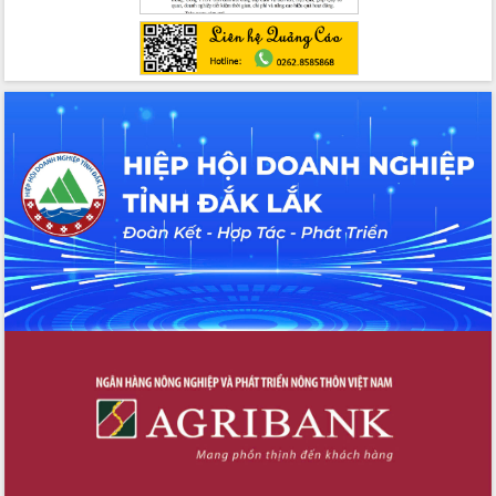
Ngày hội bầu cử đại biểu Quốc hội
khóa XVI và HĐND các cấp nhiệm kỳ
2026-2031
Đảm bảo cuộc bầu cử đại biểu Quốc
hội và đại biểu HĐND các cấp diễn ra
an toàn, hiệu quả, đúng quy định
Thủ tướng Chính phủ Phạm Minh Chính
kiểm tra, chỉ đạo hoàn thành các dự
án cao tốc và thăm khu tái định cư tại
Đắk Lắk
Sôi nổi Hội đua ngựa truyền thống Gò
Thì Thùng mừng Xuân Bính Ngọ 2026
Lãnh đạo tỉnh dâng hương tưởng niệm
tại Đập Đồng Cam đầu Xuân Bính Ngọ
Ngành nông nghiệp phấn đấu tăng
trưởng đạt 5,86% trong năm 2026
UBND tỉnh Đắk Lắk triển khai công tác
quốc phòng, quân sự địa phương năm
2026
Đắk Lắk tập trung toàn lực khắc phục
tồn tại IUU, sẵn sàng làm việc với