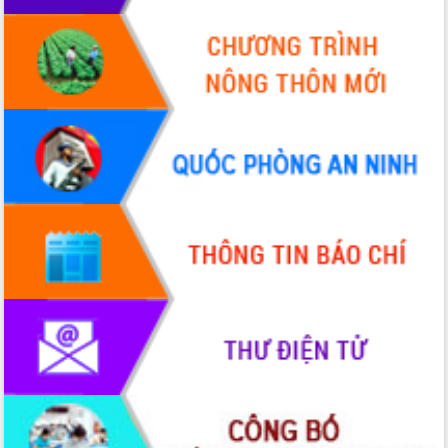
nhanh tiến độ các dự án trọng điểm
trong Khu kinh tế Nam Phú Yên
Hòn Yến phát triển du lịch gắn với bảo
tồn biển
Lấy ý kiến điều chỉnh Quy hoạch tỉnh
Đắk Lắk thời kỳ 2021-2030, tầm nhìn
đến năm 2050
Phát động chiến dịch 30 ngày đêm
giải phóng mặt bằng Tuyến đường bộ
ven biển
Đắk Lắk nỗ lực thúc đẩy tăng trưởng
kinh tế từ 10% trở lên trong Quý
II/2026
Đắk Lắk ký kết thỏa thuận hợp tác về
chuyển đổi số giai đoạn 2026 – 2030
với Tập đoàn Bưu chính Viễn thông
Việt Nam
Thứ trưởng Bộ Y tế làm việc với tỉnh
Đắk Lắk về phát triển nhân lực y tế
cho trạm y tế cấp xã
Du lịch Đắk Lắk nâng tầm trải nghiệm