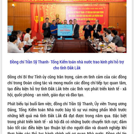
VIDEO
Loading the player...
Trailer Lễ hội Sầu riêng Đắk Lắk năm
2026
Khám bệnh, cấp phát thuốc miễn phí
và tặng quà người dân xã Cư Pui
Hội nghị UBND tỉnh Đắk Lắk thường kỳ
tháng 7/2026
Đồng chí Trần Sỹ Thanh- Tổng Kiểm toán nhà nước trao kinh phí hỗ trợ
cho tỉnh Đắk Lắk
Lễ truy tặng danh hiệu “Bà Mẹ Việt
ALBUM ẢNH
Nam Anh hùng” và trao Huân chương
Đồng chí Bí thư Tỉnh ủy cũng trân trọng, cảm ơn tình cảm của các đồng
Lao động
chí trong Đoàn công tác và mong muốn các đồng chí tiếp tục quan tâm,
UBND tỉnh Đắk Lắk triển khai nhiệm
tạo điều kiện hỗ trợ tỉnh Đắk Lắk trên các lĩnh vực phát triển kinh tế - xã
vụ 6 tháng cuối năm 2026
hội, quốc phòng - an ninh, giáo dục và đào tạo.
Kỳ họp thứ Hai, Hội đồng nhân dân
Phát biểu tại buổi làm việc, đồng chí Trần Sỹ Thanh, Ủy viên Trung ương
tỉnh khóa XI quyết nghị nhiều nội dung
Đảng, Tổng Kiểm toán Nhà nước bày tỏ sự vui mừng phấn khởi trước
quan trọng
những kết quả mà tỉnh Đắk Lắk đã đạt được trong năm qua. Đặc biệt
Bí thư Tỉnh ủy Lương Nguyễn Minh
trong phát triển kinh tế - xã hội đã có những bước chuyển tích cực; đảm
Triết thăm, tặng quà người có công với
bảo tốt các điều kiện tạo thuận lợi cho người dân và doanh nghiệp khi
cách mạng
thực hiện các thủ tục hành chính với cơ quan Nhà nước. Đồng chí tin
LIÊN KẾT WEB