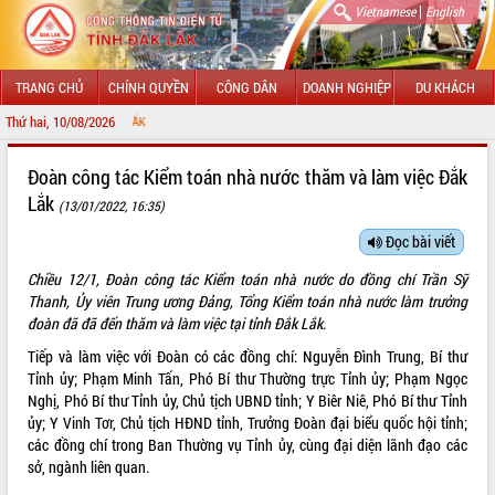
|
Vietnamese
English
TRANG CHỦ
CHÍNH QUYỀN
CÔNG DÂN
DOANH NGHIỆP
DU KHÁCH
Thứ hai, 10/08/2026
CHÀO MỪNG ĐẾN 
GIỚI THIỆU
Đoàn công tác Kiểm toán nhà nước thăm và làm việc Đắk
Lắk
(13/01/2022, 16:35)
LÃNH ĐẠO UBND TỈNH
Đọc bài viết
TIN TỨC SỰ KIỆN
Chiều 12/1, Đoàn công tác Kiểm toán nhà nước do đồng chí Trần Sỹ
SỞ, BAN, NGÀNH
Thanh, Ủy viên Trung ương Đảng, Tổng Kiểm toán nhà nước làm trưởng
đoàn đã đã đến thăm và làm việc tại tỉnh Đắk Lắk.
UBND CÁC XÃ, PHƯỜNG
Tiếp và làm việc với Đoàn có các đồng chí: Nguyễn Đình Trung, Bí thư
Tỉnh ủy; Phạm Minh Tấn, Phó Bí thư Thường trực Tỉnh ủy; Phạm Ngọc
THÔNG TIN CHỈ ĐẠO ĐIỀU HÀNH
Nghị, Phó Bí thư Tỉnh ủy, Chủ tịch UBND tỉnh; Y Biêr Niê, Phó Bí thư Tỉnh
ủy; Y Vinh Tơr, Chủ tịch HĐND tỉnh, Trưởng Đoàn đại biểu quốc hội tỉnh;
HỆ THỐNG VĂN BẢN
các đồng chí trong Ban Thường vụ Tỉnh ủy, cùng đại diện lãnh đạo các
sở, ngành liên quan.
VĂN BẢN HĐND TỈNH