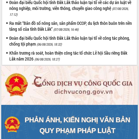
Đoàn đại biểu Quốc hội tỉnh Đắk Lắk thảo luận tại tổ về các dự án luật về
HĐND tỉnh thông qua điều chỉnh Quy
nông nghiệp, môi trường, viễn thông, chuyển giao công nghệ
hoạch tỉnh thời kỳ 2021-2030
(07/08/2026,
17:12)
Hội thảo góp ý hồ sơ điều chỉnh quy
hoạch tỉnh Đắk Lắk thời kỳ 2021-2030,
Ra mắt “Bản đồ số nông sản, sản phẩm OCOP, du lịch thôn buôn trên nền
tầm nhìn đến năm 2050
tảng số của tỉnh Đắk Lắk”
(07/08/2026, 16:46)
Nâng cao hiệu quả hoạt động của các
Đoàn đại biểu Quốc hội tỉnh Đắk Lắk thảo luận tại tổ về công tác phòng,
doanh nghiệp nhà nước
chống tội phạm
(06/08/2026, 18:32)
Hội nghị triển khai kết nối mạng
Khẩn trương rà soát, hoàn thiện công tác tổ chức Lễ hội Sầu riêng Đắk
truyền số liệu chuyên dùng phục vụ cơ
Lắk năm 2026
(06/08/2026, 18:27)
quan Đảng, Nhà nước
Lễ phát động chuỗi hoạt động chung
tay làm sạch môi trường
Xã Ea Kar bước chuyển mình trong
công tác cải cách hành chính mô hình
mới
UBND tỉnh họp báo định kỳ tháng 4
năm 2026
Hội thảo khoa học “Giải pháp thúc đẩy
phát triển nền kinh tế xanh tại tỉnh
Đắk Lắk”
Tăng cường giám sát, đôn đốc thực