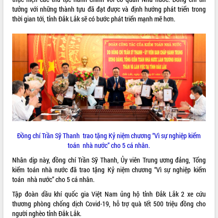
tưởng với những thành tựu đã đạt được và định hướng phát triển trong
Rà soát, hoàn thiện hệ thống thiết chế
thời gian tới, tỉnh Đắk Lắk sẽ có bước phát triển mạnh mẽ hơn.
văn hóa, thể thao đáp ứng yêu cầu
phát triển mới
Thường trực HĐND tỉnh Đắk Lắk gặp
THỐNG KÊ TRUY CẬP
mặt Đoàn chuyên gia y tế TP. Hồ Chí
Minh
Hôm nay:
22931
Lễ truy điệu và an táng hài cốt liệt sĩ
Tất cả:
66136045
tại Nghĩa trang Liệt sĩ xã Sơn Hòa
Bàn giải pháp tháo gỡ khó khăn trong
xuất khẩu sầu riêng và triển khai quy
định EUDR
Thứ trưởng Bộ Nông nghiệp và Môi
Đồng chí Trần Sỹ Thanh trao tặng Kỷ niệm chương “Vì sự nghiệp kiểm
trường Nguyễn Hoàng Hiệp khảo sát
toán nhà nước” cho 5 cá nhân.
vùng trồng và doanh nghiệp đóng gói
sầu riêng tại Đắk Lắk
Nhân dịp này, đồng chí Trần Sỹ Thanh, Ủy viên Trung ương đảng, Tổng
kiểm toán nhà nước đã trao tặng Kỷ niệm chương “Vì sự nghiệp kiểm
Trình diễn nghệ thuật chế biến các
toán nhà nước” cho 5 cá nhân.
món ăn từ sầu riêng
Đắk Lắk công bố Quy hoạch và xúc
Tập đoàn dầu khí quốc gia Việt Nam ủng hộ tỉnh Đắk Lắk 2 xe cứu
tiến đầu tư tỉnh
thương phòng chống dịch Covid-19, hỗ trợ quà tết 500 triệu đồng cho
người nghèo tỉnh Đắk Lắk.
Ngành cá ngừ Đắk Lắk chủ động thích