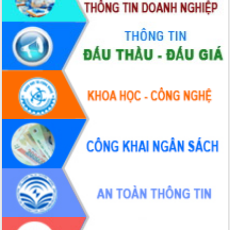
du khách thông qua Hệ thống cơ sở dữ
liệu và Bản đồ số
Tập huấn ứng dụng trí tuệ nhân tạo (AI)
trong thương mại điện tử năm 2026
Đoàn đại biểu Quốc hội tỉnh Đắk Lắk
trao đổi thông tin trước Kỳ họp thứ
nhất, Quốc hội khóa XVI
Quyết liệt cải cách hành chính, khơi
thông nguồn lực phát triển
Nâng cao hiệu lực, hiệu quả HĐND
tỉnh thông qua hiện đại hóa hành chính
Xã Ea Phê gắn cải cách hành chính với
chuyển đổi số
Phó Chủ tịch Thường trực UBND tỉnh
Hồ Thị Nguyên Thảo làm việc tại Trung
tâm Phục vụ hành chính công xã Ea
Phê
Xây dựng nền hành chính số đồng
hành cùng nông dân dân, doanh nghiệp
Giai đoạn 2026-2030, Đắk Lắk phấn