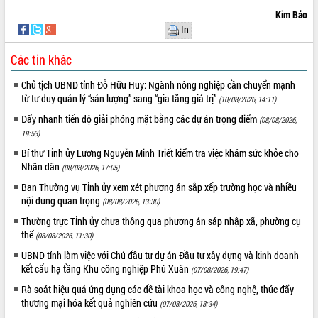
ứng để giữ vững thị trường xuất khẩu
Kim Bảo
Diễn đàn Kinh tế tư nhân Việt Nam đột
In
phá cơ chế - Hợp tác công tư
Đề án 06 tạo bước ngoặt đột phá trong
Các tin khác
cải cách hành chính tỉnh Đắk Lắk
Chủ tịch UBND tỉnh Đỗ Hữu Huy: Ngành nông nghiệp cần chuyển mạnh
Kết nối tour, đẩy mạnh chuyển đổi số
từ tư duy quản lý “sản lượng” sang “gia tăng giá trị”
(10/08/2026, 14:11)
để phát triển du lịch Đắk Lắk
Đẩy nhanh tiến độ giải phóng mặt bằng các dự án trọng điểm
(08/08/2026,
Khởi động Dự án Đầu tư xây dựng hạ
19:53)
tầng kỹ thuật Cụm công nghiệp Tân
Tiến
Bí thư Tỉnh ủy Lương Nguyễn Minh Triết kiểm tra việc khám sức khỏe cho
Nhân dân
Gặp mặt các cơ quan báo chí nhân Kỷ
(08/08/2026, 17:05)
niệm 101 năm Ngày Báo chí Cách
Ban Thường vụ Tỉnh ủy xem xét phương án sắp xếp trường học và nhiều
mạng Việt Nam
nội dung quan trọng
(08/08/2026, 13:30)
Đắk Lắk sơ kết 4 năm triển khai thực
Thường trực Tỉnh ủy chưa thông qua phương án sáp nhập xã, phường cụ
hiện Đề án 06 của Chính phủ
thể
(08/08/2026, 11:30)
Họp báo thông tin về Hội nghị Công bố
UBND tỉnh làm việc với Chủ đầu tư dự án Đầu tư xây dựng và kinh doanh
Quy hoạch và Xúc tiến đầu tư tỉnh Đắk
kết cấu hạ tầng Khu công nghiệp Phú Xuân
(07/08/2026, 19:47)
Lắk
Rà soát hiệu quả ứng dụng các đề tài khoa học và công nghệ, thúc đẩy
Khơi thông điểm nghẽn, đẩy nhanh
thương mại hóa kết quả nghiên cứu
(07/08/2026, 18:34)
giải ngân vốn khắc phục thiên tai