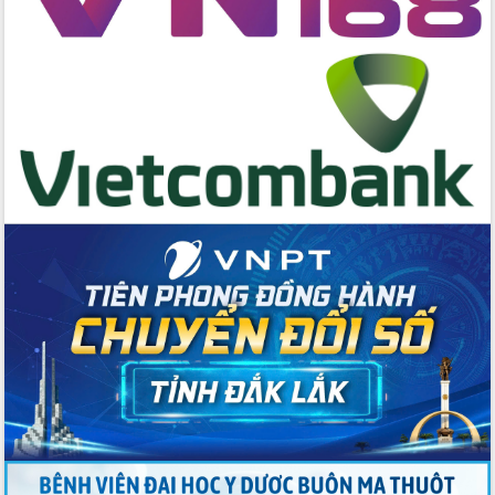
cao kết quả Chiến dịch Quang Trung
tại Đắk Lắk
Hội nghị Ban Chấp hành Đảng bộ tỉnh
Đắk Lắk lần thứ 2 (mở rộng)
Tập trung giải phóng mặt bằng, đẩy
nhanh tiến độ Tuyến đường bộ ven
biển
Gỡ khó, khởi công xây dựng, sửa chữa
toàn bộ nhà ở cho hộ dân đúng tiến độ
đề ra
UBND tỉnh Đắk Lắk tổng kết công tác
quốc phòng, quân sự địa phương năm
2025
Tập trung triển khai quyết liệt, đồng bộ
các giải pháp nhằm thực hiện hiệu quả
các nhiệm vụ đề ra năm 2025
Phát huy vai trò của người có uy tín
trong phòng chống tảo hôn và hôn
nhân cận huyết thống
Nông sản Tây Nguyên thu hút doanh
nghiệp nước ngoài