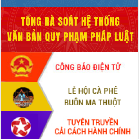
hiện nhiệm vụ quản lý tài sản công
hàng tuần
Tháo gỡ những vướng mắc, đẩy mạnh
công tác cải cách thủ tục hành chính
tại Trung tâm Phục vụ hành chính
công tỉnh
Đắk Lắk: Tôn vinh 46 giải pháp tại Hội
thi Sáng tạo Kỹ thuật 2024 - 2025
Đắk Lắk rà soát, điều chỉnh Đề án 190
về phát triển nuôi trồng thủy sản
Phó Chủ tịch UBND tỉnh Đắk Lắk
Trương Công Thái kiểm tra thực địa
Dự án cao tốc Khánh Hòa - Buôn Ma
Thuột
Định vị cà phê Việt Nam như một “di
sản sống” trong dòng chảy toàn cầu
Xây dựng nông thôn mới: Nâng cao đời
sống người dân từ những mô hình thiết
thực
Quyết liệt tháo gỡ vướng mắc, đẩy