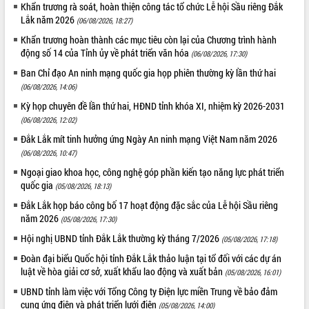
Khẩn trương rà soát, hoàn thiện công tác tổ chức Lễ hội Sầu riêng Đắk
Lắk năm 2026
(06/08/2026, 18:27)
Khẩn trương hoàn thành các mục tiêu còn lại của Chương trình hành
động số 14 của Tỉnh ủy về phát triển văn hóa
(06/08/2026, 17:30)
Ban Chỉ đạo An ninh mạng quốc gia họp phiên thường kỳ lần thứ hai
(06/08/2026, 14:06)
Kỳ họp chuyên đề lần thứ hai, HĐND tỉnh khóa XI, nhiệm kỳ 2026-2031
(06/08/2026, 12:02)
Đắk Lắk mít tinh hưởng ứng Ngày An ninh mạng Việt Nam năm 2026
(06/08/2026, 10:47)
Ngoại giao khoa học, công nghệ góp phần kiến tạo năng lực phát triển
quốc gia
(05/08/2026, 18:13)
Đắk Lắk họp báo công bố 17 hoạt động đặc sắc của Lễ hội Sầu riêng
năm 2026
(05/08/2026, 17:30)
Hội nghị UBND tỉnh Đắk Lắk thường kỳ tháng 7/2026
(05/08/2026, 17:18)
Đoàn đại biểu Quốc hội tỉnh Đắk Lắk thảo luận tại tổ đối với các dự án
luật về hòa giải cơ sở, xuất khẩu lao động và xuất bản
(05/08/2026, 16:01)
UBND tỉnh làm việc với Tổng Công ty Điện lực miền Trung về bảo đảm
cung ứng điện và phát triển lưới điện
(05/08/2026, 14:00)