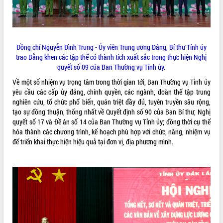
Đồng chí Nguyễn Đình Trung - Ủy viên Trung ương Đảng, Bí thư Tỉnh ủy
trao Bằng khen các tập thể có thành tích xuất sắc trong thực hiện Nghị
quyết số 09 của Ban Thường vụ Tỉnh ủy.
Về một số nhiệm vụ trọng tâm trong thời gian tới, Ban Thường vụ Tỉnh ủy
yêu cầu các cấp ủy đảng, chính quyền, các ngành, đoàn thể tập trung
nghiên cứu, tổ chức phổ biến, quán triệt đầy đủ, tuyên truyền sâu rộng,
tạo sự đồng thuận, thống nhất về Quyết định số 90 của Ban Bí thư, Nghị
quyết số 17 và Đề án số 14 của Ban Thường vụ Tỉnh ủy; đồng thời cụ thể
hóa thành các chương trình, kế hoạch phù hợp với chức, năng, nhiệm vụ
để triển khai thực hiện hiệu quả tại đơn vị, địa phương mình.