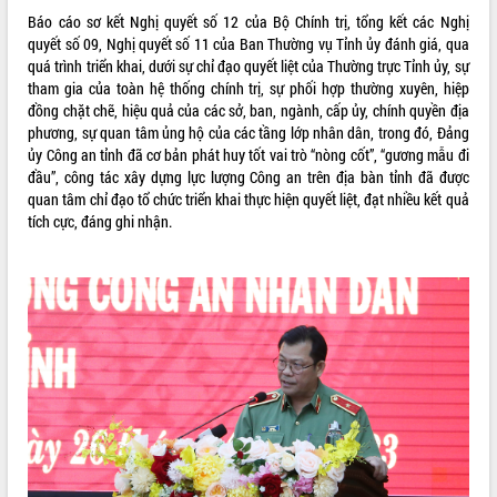
Báo cáo sơ kết Nghị quyết số 12 của Bộ Chính trị, tổng kết các Nghị
VIDEO
quyết số 09, Nghị quyết số 11 của Ban Thường vụ Tỉnh ủy đánh giá, qua
quá trình triển khai, dưới sự chỉ đạo quyết liệt của Thường trực Tỉnh ủy, sự
Không có file video nào để phát.
tham gia của toàn hệ thống chính trị, sự phối hợp thường xuyên, hiệp
đồng chặt chẽ, hiệu quả của các sở, ban, ngành, cấp ủy, chính quyền địa
ALBUM ẢNH
phương, sự quan tâm ủng hộ của các tầng lớp nhân dân, trong đó, Đảng
ủy Công an tỉnh đã cơ bản phát huy tốt vai trò “nòng cốt”, “gương mẫu đi
đầu”, công tác xây dựng lực lượng Công an trên địa bàn tỉnh đã được
quan tâm chỉ đạo tổ chức triển khai thực hiện quyết liệt, đạt nhiều kết quả
tích cực, đáng ghi nhận.
LIÊN KẾT WEB
THỐNG KÊ TRUY CẬP
Hôm nay:
16450