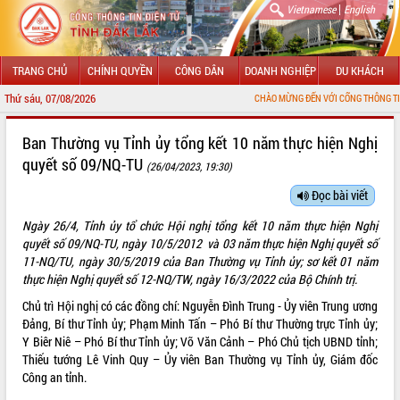
|
Vietnamese
English
TRANG CHỦ
CHÍNH QUYỀN
CÔNG DÂN
DOANH NGHIỆP
DU KHÁCH
Thứ sáu, 07/08/2026
CHÀO MỪNG ĐẾN VỚI CỔNG THÔNG TIN ĐIỆN TỬ TỈNH ĐẮK L
GIỚI THIỆU
Ban Thường vụ Tỉnh ủy tổng kết 10 năm thực hiện Nghị
quyết số 09/NQ-TU
(26/04/2023, 19:30)
LÃNH ĐẠO UBND TỈNH
Đọc bài viết
TIN TỨC SỰ KIỆN
Ngày 26/4, Tỉnh ủy tổ chức Hội nghị tổng kết 10 năm thực hiện Nghị
SỞ, BAN, NGÀNH
quyết số 09/NQ-TU, ngày 10/5/2012 và 03 năm thực hiện Nghị quyết số
11-NQ/TU, ngày 30/5/2019 của Ban Thường vụ Tỉnh ủy; sơ kết 01 năm
UBND CÁC XÃ, PHƯỜNG
thực hiện Nghị quyết số 12-NQ/TW, ngày 16/3/2022 của Bộ Chính trị.
Chủ trì Hội nghị có các đồng chí: Nguyễn Đình Trung - Ủy viên Trung ương
THÔNG TIN CHỈ ĐẠO ĐIỀU HÀNH
Đảng, Bí thư Tỉnh ủy; Phạm Minh Tấn – Phó Bí thư Thường trực Tỉnh ủy;
Y Biêr Niê – Phó Bí thư Tỉnh ủy; Võ Văn Cảnh – Phó Chủ tịch UBND tỉnh;
HỆ THỐNG VĂN BẢN
Thiếu tướng Lê Vinh Quy – Ủy viên Ban Thường vụ Tỉnh ủy, Giám đốc
Công an tỉnh.
VĂN BẢN HĐND TỈNH