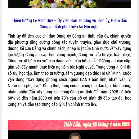
Tất cả:
66029190
Thiếu tướng Lê Vinh Quy – Ủy viên Ban Thường vụ Tỉnh ủy, Giám đốc
Công an tỉnh phát biểu tại Hội nghị.
Tỉnh ủy đã tích cực chỉ đạo Đảng ủy Công an tỉnh, cấp ủy, chính quyền
địa phương tăng cường công tác tuyên truyền, giáo dục chủ trương,
đường lối của Đảng và chính sách, pháp luật của Nhà nước về “xây dựng
lực lượng Công an cấp tỉnh vững mạnh, Công an cấp huyện toàn diện,
Công an xã bám cơ sở” cho đảng viên, cán bộ chiến sĩ Công an các cấp;
gắn với đẩy mạnh thực hiện nghiêm túc Nghị quyết Trung ương 4, Chỉ thị
số 05, học tập, làm theo tư tưởng, tấm gương đạo đức Hồ Chí Minh, Cuộc
vận động “Xây dựng phong cách người CAND bản lĩnh, nhân văn, vì
Nhân dân phục vụ”. Đồng thời, tăng cường công tác đào tạo, bồi dưỡng,
nhằm phấn đấu xây dựng lực lượng Công an tỉnh đến năm 2025 có trên
60% và đến năm 2030 có trên 70% cán bộ có trình độ đào tạo đại học
Công an và đào tạo trung cấp lý luận chính trị trở lên.