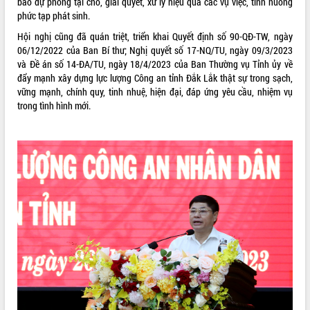
bảo dự phòng tại chỗ, giải quyết, xử lý hiệu quả các vụ việc, tình huống
phức tạp phát sinh.
Hội nghị cũng đã quán triệt, triển khai Quyết định số 90-QĐ-TW, ngày
06/12/2022 của Ban Bí thư; Nghị quyết số 17-NQ/TU, ngày 09/3/2023
và Đề án số 14-ĐA/TU, ngày 18/4/2023 của Ban Thường vụ Tỉnh ủy về
đẩy mạnh xây dựng lực lượng Công an tỉnh Đắk Lắk thật sự trong sạch,
vững mạnh, chính quy, tinh nhuệ, hiện đại, đáp ứng yêu cầu, nhiệm vụ
trong tình hình mới.