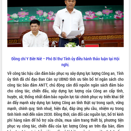
Đồng chí Y Biêr Niê – Phó Bí thư Tỉnh ủy điều hành thảo luận tại Hội
nghị.
Về công tác hậu cần đảm bảo phục vụ xây dựng lực lượng Công an, Tỉnh
ủy tỉnh đã chỉ đạo Ban Cán sự UBND tỉnh ưu tiên bố trí ngân sách cho
công tác bảo đảm ANTT, chủ động cân đối nguồn ngân sách đảm bảo
cho công tác, chiến đấu, xây dựng lực lượng của Công an cấp tỉnh,
huyện, xã; thống nhất đảm bảo nguồn lực tài chính phục vụ triển khai Đề
án đẩy mạnh xây dựng lực lượng Công an tỉnh thật sự trong sạch, vững
mạnh, chính quy, tinh nhuệ, hiện đại, đáp ứng yêu cầu, nhiệm vụ trong
tình hình mới đến năm 2030. Đồng thời, cân đối các nguồn lực, bố trí kinh
phí hàng năm để hỗ trợ sửa chữa, mua sắm trang thiết bị, phương tiện
phục vụ công tác, chiến đấu của lực lượng Công an trên địa bàn, đảm