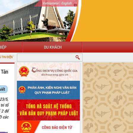
|
Vietnamese
English
IỆP
DU KHÁCH
 Tân
viết
23/5,
ri tổ
 2 để
D các