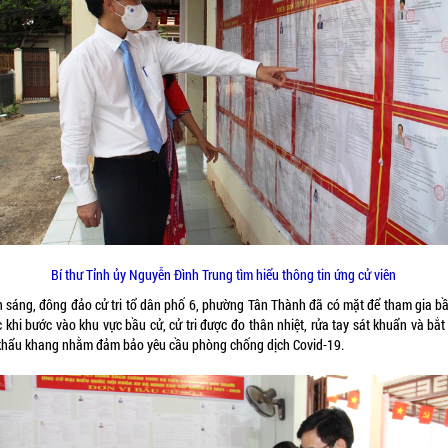
Bí thư Tỉnh ủy Nguyễn Đình Trung tìm hiểu thông tin ứng cử viên
h sáng, đông đảo cử tri tổ dân phố 6, phường Tân Thành đã có mặt để tham gia bầ
 khi bước vào khu vực bầu cử, cử tri được đo thân nhiệt, rửa tay sát khuẩn và bắ
khẩu khang nhằm đảm bảo yêu cầu phòng chống dịch Covid-19.