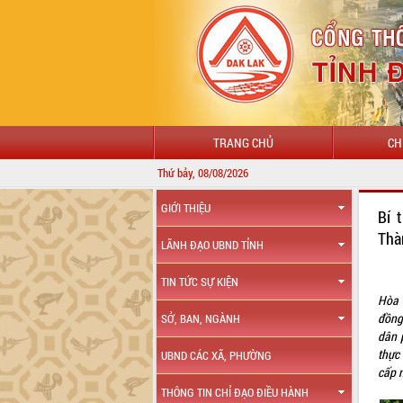
TRANG CHỦ
CH
Thứ bảy, 08/08/2026
GIỚI THIỆU
Bí 
Thà
LÃNH ĐẠO UBND TỈNH
TIN TỨC SỰ KIỆN
Hòa 
đồng
SỞ, BAN, NGÀNH
dân 
thực
UBND CÁC XÃ, PHƯỜNG
cấp 
THÔNG TIN CHỈ ĐẠO ĐIỀU HÀNH