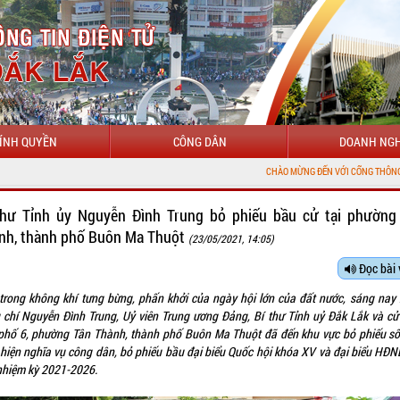
ÍNH QUYỀN
CÔNG DÂN
DOANH NGH
CHÀO MỪNG ĐẾN VỚI CỔNG THÔNG TIN ĐIỆN TỬ TỈNH ĐẮK LẮK
thư Tỉnh ủy Nguyễn Đình Trung bỏ phiếu bầu cử tại phường
nh, thành phố Buôn Ma Thuột
(23/05/2021, 14:05)
Đọc bài 
trong không khí tưng bừng, phấn khởi của ngày hội lớn của đất nước, sáng nay 
 chí Nguyễn Đình Trung, Uỷ viên Trung ương Đảng, Bí thư Tỉnh uỷ Đắk Lắk và cử t
phố 6, phường Tân Thành, thành phố Buôn Ma Thuột đã đến khu vực bỏ phiếu số
 hiện nghĩa vụ công dân, bỏ phiếu bầu đại biểu Quốc hội khóa XV và đại biểu HĐN
nhiệm kỳ 2021-2026.