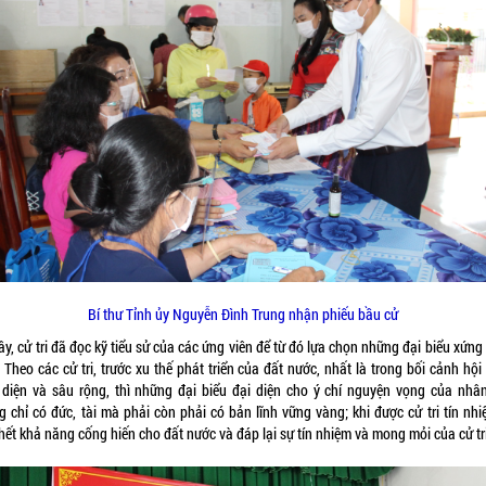
Bí thư Tỉnh ủy Nguyễn Đình Trung nhận phiếu bầu cử
ây, cử tri đã đọc kỹ tiểu sử của các ứng viên để từ đó lựa chọn những đại biểu xứn
 Theo các cử tri, trước xu thế phát triển của đất nước, nhất là trong bối cảnh hộ
 diện và sâu rộng, thì những đại biểu đại diện cho ý chí nguyện vọng của nhâ
g chỉ có đức, tài mà phải còn phải có bản lĩnh vững vàng; khi được cử tri tín nhi
ết khả năng cống hiến cho đất nước và đáp lại sự tín nhiệm và mong mỏi của cử tri