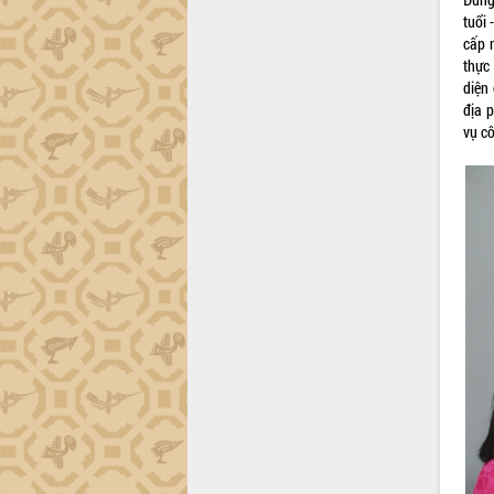
Khơi thông điểm nghẽn, đẩy nhanh
tuổi 
giải ngân vốn khắc phục thiên tai
cấp n
HĐND tỉnh thông qua điều chỉnh Quy
thực
hoạch tỉnh thời kỳ 2021-2030
diện
Hội thảo góp ý hồ sơ điều chỉnh quy
địa 
hoạch tỉnh Đắk Lắk thời kỳ 2021-2030,
vụ c
tầm nhìn đến năm 2050
Nâng cao hiệu quả hoạt động của các
doanh nghiệp nhà nước
Hội nghị triển khai kết nối mạng
truyền số liệu chuyên dùng phục vụ cơ
quan Đảng, Nhà nước
Lễ phát động chuỗi hoạt động chung
tay làm sạch môi trường
Xã Ea Kar bước chuyển mình trong
công tác cải cách hành chính mô hình
mới
UBND tỉnh họp báo định kỳ tháng 4
năm 2026
Hội thảo khoa học “Giải pháp thúc đẩy
phát triển nền kinh tế xanh tại tỉnh