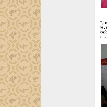
Đắk Lắk”
Tăng cường giám sát, đôn đốc thực
hiện nhiệm vụ quản lý tài sản công
hàng tuần
Tại 
Tháo gỡ những vướng mắc, đẩy mạnh
tổ dâ
công tác cải cách thủ tục hành chính
Quốc
tại Trung tâm Phục vụ hành chính
HĐND
công tỉnh
Đắk Lắk: Tôn vinh 46 giải pháp tại Hội
thi Sáng tạo Kỹ thuật 2024 - 2025
Đắk Lắk rà soát, điều chỉnh Đề án 190
về phát triển nuôi trồng thủy sản
Phó Chủ tịch UBND tỉnh Đắk Lắk
Trương Công Thái kiểm tra thực địa
Dự án cao tốc Khánh Hòa - Buôn Ma
Thuột
Định vị cà phê Việt Nam như một “di
sản sống” trong dòng chảy toàn cầu
Xây dựng nông thôn mới: Nâng cao đời
sống người dân từ những mô hình thiết