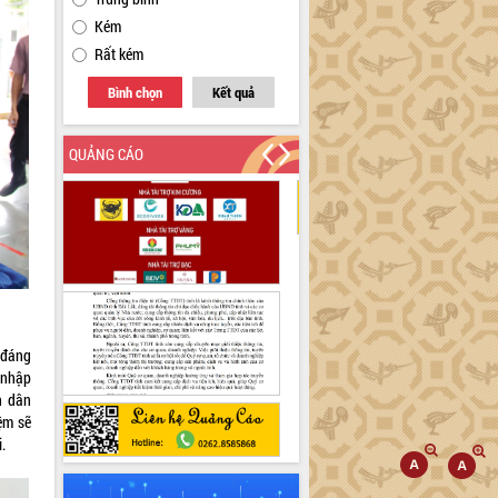
Kém
Rất kém
Bình chọn
Kết quả
QUẢNG CÁO
g đáng
i nhập
n dân
ệm sẽ
.