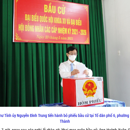
thư Tỉnh ủy Nguyễn Đình Trung tiến hành bỏ phiếu bầu cử tại Tổ dân phố 6, phường
Thành
 7 giờ, ngay sau các nghi lễ chào cờ, khai mạc cuộc bầu cử, ông Huỳnh Xuân C