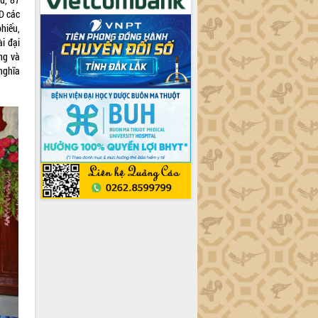
ND các
phiếu,
i đại
ng và
nghĩa