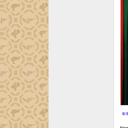
tiến đầu tư tỉnh
Ngành cá ngừ Đắk Lắk chủ động thích
ứng để giữ vững thị trường xuất khẩu
Diễn đàn Kinh tế tư nhân Việt Nam đột
phá cơ chế - Hợp tác công tư
Đề án 06 tạo bước ngoặt đột phá trong
cải cách hành chính tỉnh Đắk Lắk
Kết nối tour, đẩy mạnh chuyển đổi số
để phát triển du lịch Đắk Lắk
Khởi động Dự án Đầu tư xây dựng hạ
tầng kỹ thuật Cụm công nghiệp Tân
Tiến
Gặp mặt các cơ quan báo chí nhân Kỷ
niệm 101 năm Ngày Báo chí Cách
mạng Việt Nam
Đắk Lắk sơ kết 4 năm triển khai thực
hiện Đề án 06 của Chính phủ
Họp báo thông tin về Hội nghị Công bố
Bí 
Quy hoạch và Xúc tiến đầu tư tỉnh Đắk
Lắk
Đúng