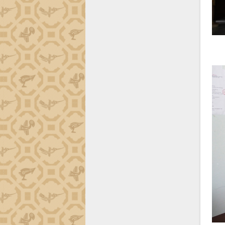
thực
Quyết liệt tháo gỡ vướng mắc, đẩy
nhanh tiến độ các dự án trọng điểm
trong Khu kinh tế Nam Phú Yên
Hòn Yến phát triển du lịch gắn với bảo
tồn biển
Lấy ý kiến điều chỉnh Quy hoạch tỉnh
Đắk Lắk thời kỳ 2021-2030, tầm nhìn
đến năm 2050
Phát động chiến dịch 30 ngày đêm
giải phóng mặt bằng Tuyến đường bộ
ven biển
Đắk Lắk nỗ lực thúc đẩy tăng trưởng
kinh tế từ 10% trở lên trong Quý
II/2026
Đắk Lắk ký kết thỏa thuận hợp tác về
chuyển đổi số giai đoạn 2026 – 2030
với Tập đoàn Bưu chính Viễn thông
Việt Nam
Thứ trưởng Bộ Y tế làm việc với tỉnh
Đắk Lắk về phát triển nhân lực y tế