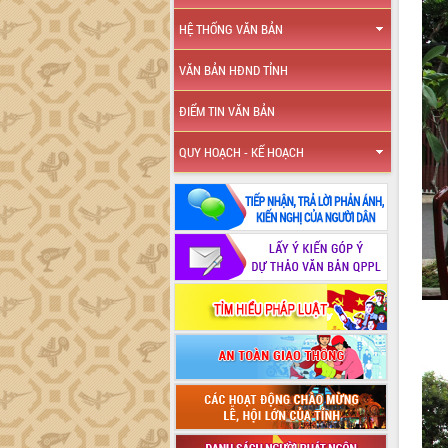
HỆ THỐNG VĂN BẢN
VĂN BẢN HĐND TỈNH
ĐIỂM TIN VĂN BẢN
QUY HOẠCH - KẾ HOẠCH