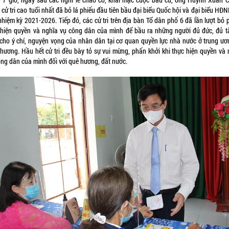
- cử tri cao tuổi nhất đã bỏ lá phiếu đầu tiên bầu đại biểu Quốc hội và đại biểu HĐ
hiệm kỳ 2021-2026. Tiếp đó, các cử tri trên địa bàn Tổ dân phố 6 đã lần lượt bỏ 
 hiện quyền và nghĩa vụ công dân của mình để bầu ra những người đủ đức, đủ tà
 cho ý chí, nguyện vọng của nhân dân tại cơ quan quyền lực nhà nước ở trung ươ
phương. Hầu hết cử tri đều bày tỏ sự vui mừng, phấn khởi khi thực hiện quyền và 
ông dân của mình đối với quê hương, đất nước.