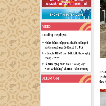
VIDEO
Loading the player...
Khám bệnh, cấp phát thuốc miễn phí
và tặng quà người dân xã Cư Pui
Hội nghị UBND tỉnh Đắk Lắk thường kỳ
tháng 7/2026
Lễ truy tặng danh hiệu “Bà Mẹ Việt
Nam Anh hùng” và trao Huân chương
Từ 6
Lao động
Trước
ALBUM ẢNH
UBND tỉnh Đắk Lắk triển khai nhiệm
đeo 
vụ 6 tháng cuối năm 2026
Kỳ họp thứ Hai, Hội đồng nhân dân
tỉnh khóa XI quyết nghị nhiều nội dung
quan trọng
Bí thư Tỉnh ủy Lương Nguyễn Minh