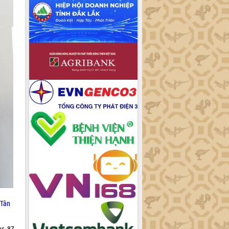
 Tân
ư, 87