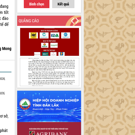
Bình chọn
Kết quả
 đang
n tốt
c đào
QUẢNG CÁO
tế để
g Mong
026,
026,
cơ sở,
 phát