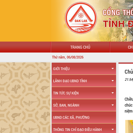
TRANG CHỦ
CH
Thứ năm, 06/08/2026
GIỚI THIỆU
Chủ
21:54
LÃNH ĐẠO UBND TỈNH
TIN TỨC SỰ KIỆN
Chiề
chúc
SỞ, BAN, NGÀNH
niệm
UBND CÁC XÃ, PHƯỜNG
THÔNG TIN CHỈ ĐẠO ĐIỀU HÀNH