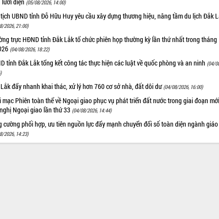
n lưới điện
(05/08/2026, 14:00)
 tịch UBND tỉnh Đỗ Hữu Huy yêu cầu xây dựng thương hiệu, nâng tầm du lịch Đắk 
8/2026, 21:00)
ng trực HĐND tỉnh Đắk Lắk tổ chức phiên họp thường kỳ lần thứ nhất trong tháng
026
(04/08/2026, 18:22)
 tỉnh Đắk Lắk tổng kết công tác thực hiện các luật về quốc phòng và an ninh
(04/0
)
Lắk đẩy nhanh khai thác, xử lý hơn 760 cơ sở nhà, đất dôi dư
(04/08/2026, 16:00)
 mạc Phiên toàn thể về Ngoại giao phục vụ phát triển đất nước trong giai đoạn mới
nghị Ngoại giao lần thứ 33
(04/08/2026, 14:44)
g cường phối hợp, ưu tiên nguồn lực đẩy mạnh chuyển đổi số toàn diện ngành giáo
8/2026, 14:23)