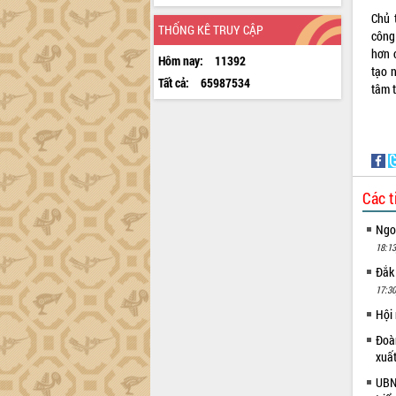
Chủ 
THỐNG KÊ TRUY CẬP
công
hơn 
Hôm nay:
11392
tạo 
Tất cả:
65987534
tâm 
Các t
Ngoạ
18:13
Đắk
17:30
Hội
Đoàn
xuấ
UBND