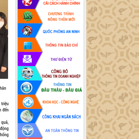
nhân
triệu
n đến
 quả,
 động
chống