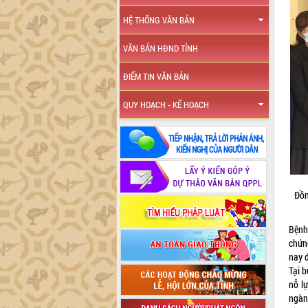
HỆ THỐNG VĂN BẢN
VĂN BẢN HĐND TỈNH
ĐIỂM TIN VĂN BẢN
QUY HOẠCH - KẾ HOẠCH
Đồn
Bệnh
chứn
nay 
Tại 
nỗ l
ngàn