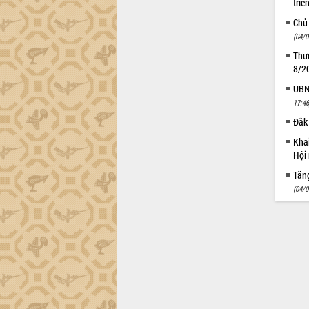
triể
Chủ
(04/0
Thườ
8/2
UBND
17:46
Đắk 
Khai
Hội 
Tăn
(04/0