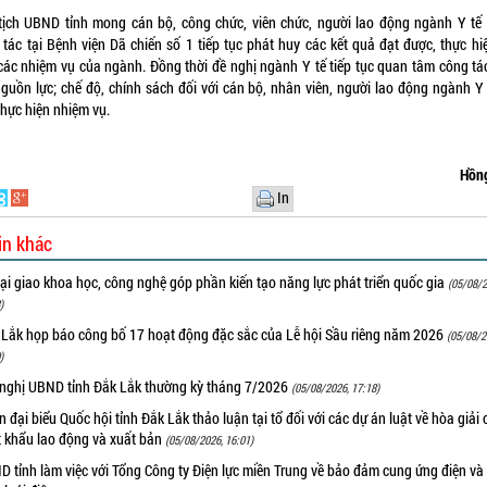
tịch UBND tỉnh mong cán bộ, công chức, viên chức, người lao động ngành Y tế
 tác tại Bệnh viện Dã chiến số 1 tiếp tục phát huy các kết quả đạt được, thực hiệ
các nhiệm vụ của ngành. Đồng thời đề nghị ngành Y tế tiếp tục quan tâm công tá
nguồn lực; chế độ, chính sách đối với cán bộ, nhân viên, người lao động ngành Y 
thực hiện nhiệm vụ.
Hồn
In
in khác
i giao khoa học, công nghệ góp phần kiến tạo năng lực phát triển quốc gia
(05/08/2
)
 Lắk họp báo công bố 17 hoạt động đặc sắc của Lễ hội Sầu riêng năm 2026
(05/08/2
)
 nghị UBND tỉnh Đắk Lắk thường kỳ tháng 7/2026
(05/08/2026, 17:18)
 đại biểu Quốc hội tỉnh Đắk Lắk thảo luận tại tổ đối với các dự án luật về hòa giải 
t khẩu lao động và xuất bản
(05/08/2026, 16:01)
 tỉnh làm việc với Tổng Công ty Điện lực miền Trung về bảo đảm cung ứng điện và