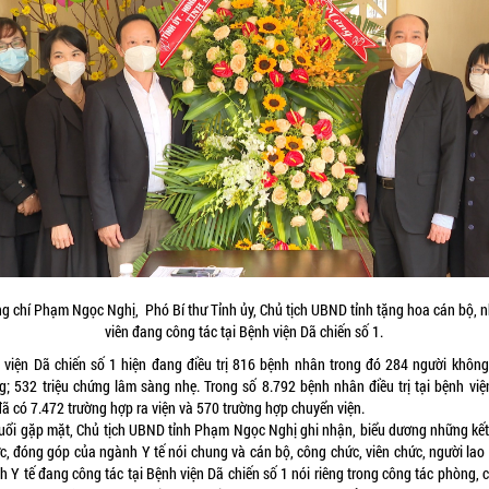
g chí Phạm Ngọc Nghị, Phó Bí thư Tỉnh ủy, Chủ tịch UBND tỉnh tặng hoa cán bộ, 
viên đang công tác tại Bệnh viện Dã chiến số 1.
 viện Dã chiến số 1 hiện đang điều trị 816 bệnh nhân trong đó 284 người không 
g; 532 triệu chứng lâm sàng nhẹ. Trong số 8.792 bệnh nhân điều trị tại bệnh việ
đã có 7.472 trường hợp ra viện và 570 trường hợp chuyển viện.
buổi gặp mặt, Chủ tịch UBND tỉnh Phạm Ngọc Nghị ghi nhận, biểu dương những kết
ực, đóng góp của ngành Y tế nói chung và cán bộ, công chức, viên chức, người lao
h Y tế đang công tác tại Bệnh viện Dã chiến số 1 nói riêng trong công tác phòng, 