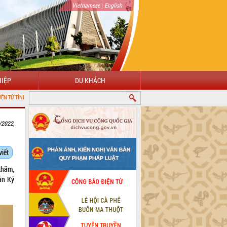
|
Vietnamese
English
IỆP
DU KHÁCH
LẮK
/2022,
viết
thăm,
ân Kỷ