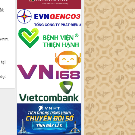
Lắk
8/2026,
 tại
 dục