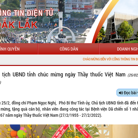
ÍNH QUYỀN
CÔNG DÂN
DOANH NGH
CHÀO MỪNG ĐẾN VỚI CỔNG THÔNG TIN ĐIỆN TỬ TỈNH ĐẮK 
 tịch UBND tỉnh chúc mừng ngày Thầy thuốc Việt Nam
(25/02
)
Đọc bài 
u 25/2, đồng chí Phạm Ngọc Nghị, Phó Bí thư Tỉnh ủy, Chủ tịch UBND tỉnh đã đến 
 mừng, tặng quà cán bộ, nhân viên đang công tác tại Bệnh viện Dã chiến số 1 nh
 67 năm ngày Thầy thuốc Việt Nam (27/2/1955 - 27/2/2022).