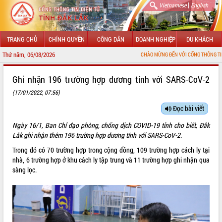
|
Vietnamese
English
TRANG CHỦ
CHÍNH QUYỀN
CÔNG DÂN
DOANH NGHIỆP
DU KHÁCH
Thứ năm, 06/08/2026
CHÀO MỪNG ĐẾN VỚI CỔNG THÔNG TIN ĐIỆN TỬ TỈNH
GIỚI THIỆU
Ghi nhận 196 trường hợp dương tính với SARS-CoV-2
(17/01/2022, 07:56)
LÃNH ĐẠO UBND TỈNH
Đọc bài viết
TIN TỨC SỰ KIỆN
Ngày 16/1, Ban Chỉ đạo phòng, chống dịch COVID-19 tỉnh cho biết, Đắk
SỞ, BAN, NGÀNH
Lắk ghi nhận thêm 196 trường hợp dương tính với SARS-CoV-2.
Trong đó có 70 trường hợp trong cộng đồng, 109 trường hợp cách ly tại
UBND CÁC XÃ, PHƯỜNG
nhà, 6 trường hợp ở khu cách ly tập trung và 11 trường hợp ghi nhận qua
sàng lọc.
THÔNG TIN CHỈ ĐẠO ĐIỀU HÀNH
HỆ THỐNG VĂN BẢN
VĂN BẢN HĐND TỈNH