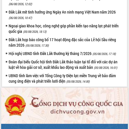
Tất cả:
66017393
(06/08/2026, 12:02)
Đắk Lắk mít tinh hưởng ứng Ngày An ninh mạng Việt Nam năm 2026
(06/08/2026, 10:47)
Ngoại giao khoa học, công nghệ góp phần kiến tạo năng lực phát triển
quốc gia
(05/08/2026, 18:13)
Đắk Lắk họp báo công bố 17 hoạt động đặc sắc của Lễ hội Sầu riêng
năm 2026
(05/08/2026, 17:30)
Hội nghị UBND tỉnh Đắk Lắk thường kỳ tháng 7/2026
(05/08/2026, 17:18)
Đoàn đại biểu Quốc hội tỉnh Đắk Lắk thảo luận tại tổ đối với các dự án
luật về hòa giải cơ sở, xuất khẩu lao động và xuất bản
(05/08/2026, 16:01)
UBND tỉnh làm việc với Tổng Công ty Điện lực miền Trung về bảo đảm
cung ứng điện và phát triển lưới điện
(05/08/2026, 14:00)