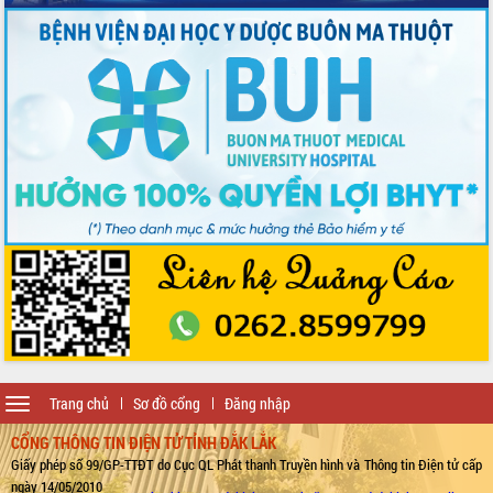
Toggle
Trang chủ
Sơ đồ cổng
Đăng nhập
navigation
CỔNG THÔNG TIN ĐIỆN TỬ TỈNH ĐẮK LẮK
Giấy phép số 99/GP-TTĐT do Cục QL Phát thanh Truyền hình và Thông tin Điện tử cấp
ngày 14/05/2010