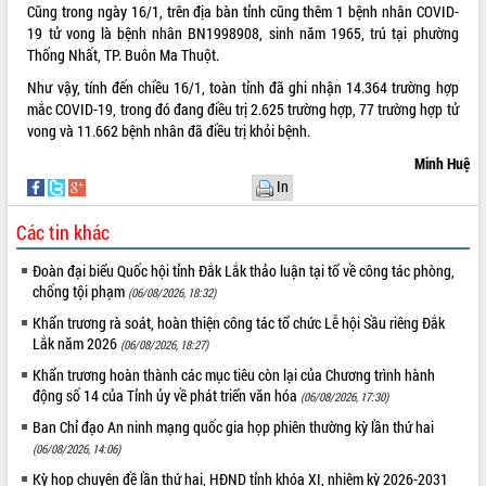
Cũng trong ngày 16/1, trên địa bàn tỉnh cũng thêm 1 bệnh nhân COVID-
VIDEO
19 tử vong là bệnh nhân BN1998908, sinh năm 1965, trú tại phường
Thống Nhất, TP. Buôn Ma Thuột.
Không có file video nào để phát.
Như vậy, tính đến chiều 16/1, toàn tỉnh đã ghi nhận 14.364 trường hợp
mắc COVID-19, trong đó đang điều trị 2.625 trường hợp, 77 trường hợp tử
ALBUM ẢNH
vong và 11.662 bệnh nhân đã điều trị khỏi bệnh.
Minh Huệ
In
Các tin khác
Đoàn đại biểu Quốc hội tỉnh Đắk Lắk thảo luận tại tổ về công tác phòng,
chống tội phạm
(06/08/2026, 18:32)
Khẩn trương rà soát, hoàn thiện công tác tổ chức Lễ hội Sầu riêng Đắk
LIÊN KẾT WEB
Lắk năm 2026
(06/08/2026, 18:27)
Khẩn trương hoàn thành các mục tiêu còn lại của Chương trình hành
động số 14 của Tỉnh ủy về phát triển văn hóa
(06/08/2026, 17:30)
Ban Chỉ đạo An ninh mạng quốc gia họp phiên thường kỳ lần thứ hai
THỐNG KÊ TRUY CẬP
(06/08/2026, 14:06)
Hôm nay:
4653
Kỳ họp chuyên đề lần thứ hai, HĐND tỉnh khóa XI, nhiệm kỳ 2026-2031