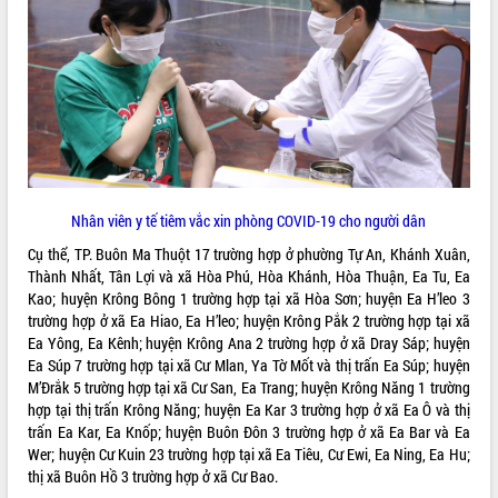
ĐIỂM TIN VĂN BẢN
QUY HOẠCH - KẾ HOẠCH
Nhân viên y tế tiêm vắc xin phòng COVID-19 cho người dân
Cụ thể, TP. Buôn Ma Thuột 17 trường hợp ở phường Tự An, Khánh Xuân,
Thành Nhất, Tân Lợi và xã Hòa Phú, Hòa Khánh, Hòa Thuận, Ea Tu, Ea
Kao; huyện Krông Bông 1 trường hợp tại xã Hòa Sơn; huyện Ea H’leo 3
trường hợp ở xã Ea Hiao, Ea H’leo; huyện Krông Pắk 2 trường hợp tại xã
Ea Yông, Ea Kênh; huyện Krông Ana 2 trường hợp ở xã Dray Sáp; huyện
Ea Súp 7 trường hợp tại xã Cư Mlan, Ya Tờ Mốt và thị trấn Ea Súp; huyện
M’Đrắk 5 trường hợp tại xã Cư San, Ea Trang; huyện Krông Năng 1 trường
hợp tại thị trấn Krông Năng; huyện Ea Kar 3 trường hợp ở xã Ea Ô và thị
trấn Ea Kar, Ea Knốp; huyện Buôn Đôn 3 trường hợp ở xã Ea Bar và Ea
Wer; huyện Cư Kuin 23 trường hợp tại xã Ea Tiêu, Cư Ewi, Ea Ning, Ea Hu;
thị xã Buôn Hồ 3 trường hợp ở xã Cư Bao.