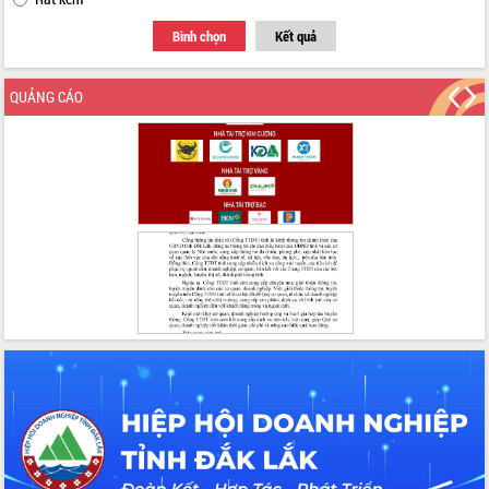
nhất, Quốc hội khóa XVI
Quyết liệt cải cách hành chính, khơi
Bình chọn
Kết quả
thông nguồn lực phát triển
Nâng cao hiệu lực, hiệu quả HĐND
QUẢNG CÁO
tỉnh thông qua hiện đại hóa hành chính
Xã Ea Phê gắn cải cách hành chính với
chuyển đổi số
Phó Chủ tịch Thường trực UBND tỉnh
Hồ Thị Nguyên Thảo làm việc tại Trung
tâm Phục vụ hành chính công xã Ea
Phê
Xây dựng nền hành chính số đồng
hành cùng nông dân dân, doanh nghiệp
Giai đoạn 2026-2030, Đắk Lắk phấn
đấu có 77% xã đạt chuẩn nông thôn
mới
Chuyển đổi số 'mở đường' cho nông
nghiệp Đắk Lắk tăng trưởng bứt phá
Triển khai đồng bộ đo đạc, lập hồ sơ
địa chính, hoàn thiện cơ sở dữ liệu đất
đai