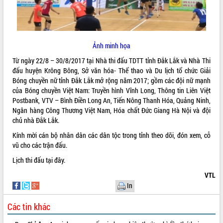
ĐIỂM TIN VĂN BẢN
QUY HOẠCH - KẾ HOẠCH
Ảnh minh họa
Từ ngày 22/8 – 30/8/2017 tại Nhà thi đấu TDTT tỉnh Đắk Lắk và Nhà Thi
đấu huyện Krông Bông, Sở văn hóa- Thể thao và Du lịch tổ chức Giải
Bóng chuyền nữ tỉnh Đắk Lắk mở rộng năm 2017; gồm các đội nữ mạnh
của Bóng chuyền Việt Nam: Truyền hình Vĩnh Long, Thông tin Liên Việt
Postbank, VTV – Bình Điền Long An, Tiến Nông Thanh Hóa, Quảng Ninh,
Ngân hàng Công Thương Việt Nam, Hóa chất Đức Giang Hà Nội và đội
chủ nhà Đắk Lắk.
Kính mời cán bộ nhân dân các dân tộc trong tỉnh theo dõi, đón xem, cỗ
vũ cho các trận đấu.
Lịch thi đấu
tại đây.
VTL
In
Các tin khác