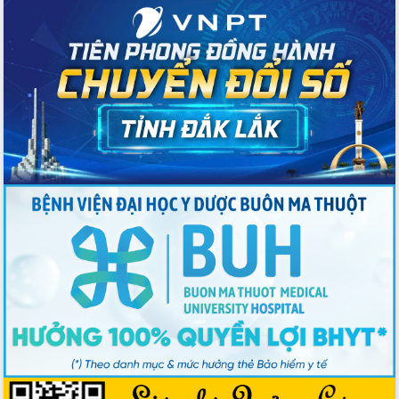
Thủ tướng Chính phủ Phạm Minh Chính
kiểm tra, chỉ đạo hoàn thành các dự
án cao tốc và thăm khu tái định cư tại
Đắk Lắk
Sôi nổi Hội đua ngựa truyền thống Gò
Thì Thùng mừng Xuân Bính Ngọ 2026
Lãnh đạo tỉnh dâng hương tưởng niệm
tại Đập Đồng Cam đầu Xuân Bính Ngọ
Ngành nông nghiệp phấn đấu tăng
trưởng đạt 5,86% trong năm 2026
UBND tỉnh Đắk Lắk triển khai công tác
quốc phòng, quân sự địa phương năm
2026
Đắk Lắk tập trung toàn lực khắc phục
tồn tại IUU, sẵn sàng làm việc với
Đoàn thanh tra EC
Chủ tịch UBND tỉnh Tạ Anh Tuấn thăm,
chúc mừng các bệnh viện nhân Ngày
Thầy thuốc Việt Nam
Rộn ràng lễ hội truyền thống Sông
nước Đà Nông lần thứ I năm 2026