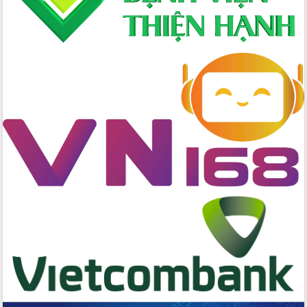
Huy giữ chức Bí thư Đảng ủy Ủy Ban
Nhân dân tỉnh
Bệnh án điện tử thúc đẩy chuyển đổi
số y tế tại Đắk Lắk
Chuyển đổi số thư viện: Mở rộng
không gian tri thức trong thời đại số
Đánh giá, rút kinh nghiệm công tác tổ
chức diễn tập trước ngày bầu cử
Chương trình “Gặp gỡ hữu nghị –
Friendship Meeting New Year 2026”
Bầu cử Quốc hội và HĐND: Cử tri Đắk
Lắk gửi gắm niềm tin, kỳ vọng vào lá
phiếu
Đắk Lắk sẵn sàng các điều kiện cho
Ngày hội bầu cử đại biểu Quốc hội
khóa XVI và HĐND các cấp nhiệm kỳ
2026-2031
Đảm bảo cuộc bầu cử đại biểu Quốc
hội và đại biểu HĐND các cấp diễn ra
an toàn, hiệu quả, đúng quy định