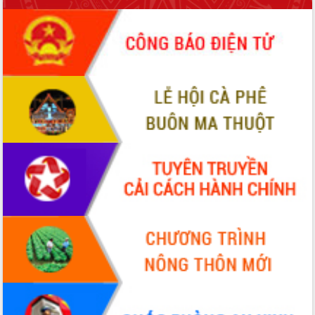
để phát triển du lịch Đắk Lắk
Khởi động Dự án Đầu tư xây dựng hạ
tầng kỹ thuật Cụm công nghiệp Tân
Tiến
Gặp mặt các cơ quan báo chí nhân Kỷ
niệm 101 năm Ngày Báo chí Cách
mạng Việt Nam
Đắk Lắk sơ kết 4 năm triển khai thực
hiện Đề án 06 của Chính phủ
Họp báo thông tin về Hội nghị Công bố
Quy hoạch và Xúc tiến đầu tư tỉnh Đắk
Lắk
Khơi thông điểm nghẽn, đẩy nhanh
giải ngân vốn khắc phục thiên tai
HĐND tỉnh thông qua điều chỉnh Quy
hoạch tỉnh thời kỳ 2021-2030
Hội thảo góp ý hồ sơ điều chỉnh quy
hoạch tỉnh Đắk Lắk thời kỳ 2021-2030,
tầm nhìn đến năm 2050
Nâng cao hiệu quả hoạt động của các