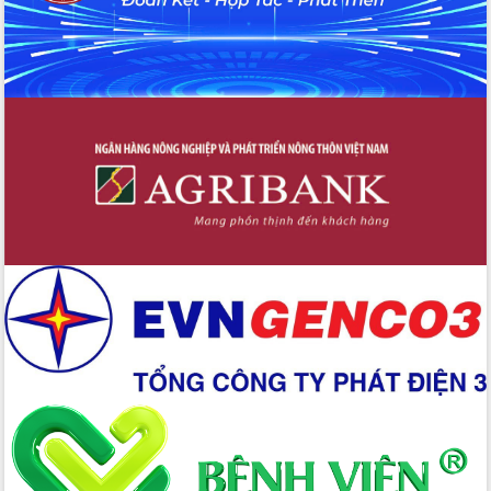
Ứng dụng sinh trắc học - Bước tiến
trong hành trình chuyển đổi số tại Đắk
Lắk
Đắk Lắk nâng cao hiệu quả công tác
Đảng từ Sổ tay đảng viên điện tử
Đắk Lắk đẩy mạnh nuôi biển công
nghệ, hướng tới phát triển thủy sản
bền vững
Tập huấn nâng cao năng lực triển khai
chuyển đổi số cho cán bộ, công chức
cấp xã
Đắk Lắk phát động hưởng ứng Ngày
Quyền của người tiêu dùng Việt Nam
2026
Đẩy mạnh cải cách hành chính, quyết
tâm đạt được mục tiêu tăng trưởng
hai con số trong năm 2026
Tổ chức trang trọng Lễ hội Đền thờ
Lương Văn Chánh năm 2026
Phó Bí thư Tỉnh ủy Đắk Lắk Đỗ Hữu