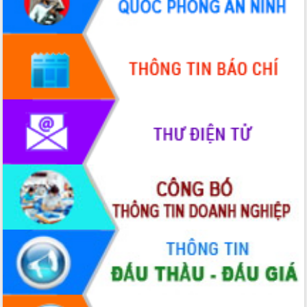
doanh nghiệp nhà nước
Hội nghị triển khai kết nối mạng
truyền số liệu chuyên dùng phục vụ cơ
quan Đảng, Nhà nước
Lễ phát động chuỗi hoạt động chung
tay làm sạch môi trường
Xã Ea Kar bước chuyển mình trong
công tác cải cách hành chính mô hình
mới
UBND tỉnh họp báo định kỳ tháng 4
năm 2026
Hội thảo khoa học “Giải pháp thúc đẩy
phát triển nền kinh tế xanh tại tỉnh
Đắk Lắk”
Tăng cường giám sát, đôn đốc thực
hiện nhiệm vụ quản lý tài sản công
hàng tuần
Tháo gỡ những vướng mắc, đẩy mạnh
công tác cải cách thủ tục hành chính
tại Trung tâm Phục vụ hành chính
công tỉnh