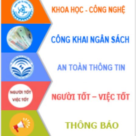
Đắk Lắk: Tôn vinh 46 giải pháp tại Hội
thi Sáng tạo Kỹ thuật 2024 - 2025
Đắk Lắk rà soát, điều chỉnh Đề án 190
về phát triển nuôi trồng thủy sản
Phó Chủ tịch UBND tỉnh Đắk Lắk
Trương Công Thái kiểm tra thực địa
Dự án cao tốc Khánh Hòa - Buôn Ma
Thuột
Định vị cà phê Việt Nam như một “di
sản sống” trong dòng chảy toàn cầu
Xây dựng nông thôn mới: Nâng cao đời
sống người dân từ những mô hình thiết
thực
Quyết liệt tháo gỡ vướng mắc, đẩy
nhanh tiến độ các dự án trọng điểm
trong Khu kinh tế Nam Phú Yên
Hòn Yến phát triển du lịch gắn với bảo
tồn biển
Lấy ý kiến điều chỉnh Quy hoạch tỉnh
Đắk Lắk thời kỳ 2021-2030, tầm nhìn