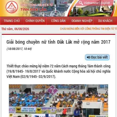
|
Vietnamese
English
TRANG CHỦ
CHÍNH QUYỀN
CÔNG DÂN
DOANH NGHIỆP
DU KHÁCH
Thứ năm, 06/08/2026
CHÀO MỪNG ĐẾN VỚI CỔNG THÔNG TIN ĐIỆN TỬ TỈNH ĐẮK LẮK
GIỚI THIỆU
Giải bóng chuyền nữ tỉnh Đắk Lắk mở rộng năm 2017
(18/08/2017, 10:44)
LÃNH ĐẠO UBND TỈNH
Đọc bài viết
TIN TỨC SỰ KIỆN
Thiết thực chào mừng kỷ niệm 72 năm Cách mạng tháng Tám thành công
SỞ, BAN, NGÀNH
(19/8/1945- 19/8/2017 và Quốc khánh nước Cộng hòa xã hội chủ nghĩa
Việt Nam (02/9/1945- 02/9/2017).
UBND CÁC XÃ, PHƯỜNG
THÔNG TIN CHỈ ĐẠO ĐIỀU HÀNH
HỆ THỐNG VĂN BẢN
VĂN BẢN HĐND TỈNH