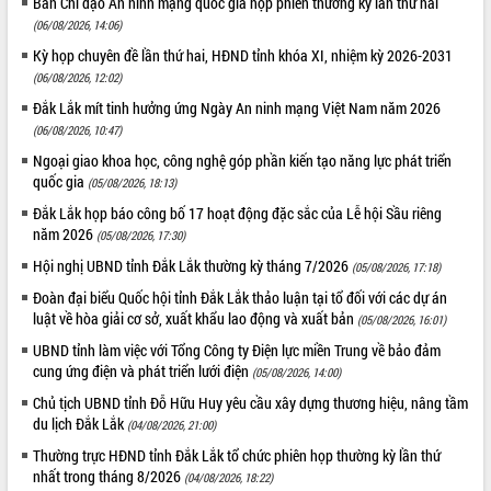
Ban Chỉ đạo An ninh mạng quốc gia họp phiên thường kỳ lần thứ hai
(06/08/2026, 14:06)
VIDEO
Kỳ họp chuyên đề lần thứ hai, HĐND tỉnh khóa XI, nhiệm kỳ 2026-2031
Loading the player...
(06/08/2026, 12:02)
Lễ truy tặng danh hiệu “Bà Mẹ Việt
Đắk Lắk mít tinh hưởng ứng Ngày An ninh mạng Việt Nam năm 2026
Nam Anh hùng” và trao Huân chương
(06/08/2026, 10:47)
Lao động
Ngoại giao khoa học, công nghệ góp phần kiến tạo năng lực phát triển
UBND tỉnh Đắk Lắk triển khai nhiệm
quốc gia
(05/08/2026, 18:13)
vụ 6 tháng cuối năm 2026
Đắk Lắk họp báo công bố 17 hoạt động đặc sắc của Lễ hội Sầu riêng
Kỳ họp thứ Hai, Hội đồng nhân dân
năm 2026
(05/08/2026, 17:30)
tỉnh khóa XI quyết nghị nhiều nội dung
Hội nghị UBND tỉnh Đắk Lắk thường kỳ tháng 7/2026
(05/08/2026, 17:18)
quan trọng
ALBUM ẢNH
Bí thư Tỉnh ủy Lương Nguyễn Minh
Đoàn đại biểu Quốc hội tỉnh Đắk Lắk thảo luận tại tổ đối với các dự án
luật về hòa giải cơ sở, xuất khẩu lao động và xuất bản
Triết thăm, tặng quà người có công với
(05/08/2026, 16:01)
cách mạng
UBND tỉnh làm việc với Tổng Công ty Điện lực miền Trung về bảo đảm
Rà soát, hoàn thiện hệ thống thiết chế
cung ứng điện và phát triển lưới điện
(05/08/2026, 14:00)
văn hóa, thể thao đáp ứng yêu cầu
Chủ tịch UBND tỉnh Đỗ Hữu Huy yêu cầu xây dựng thương hiệu, nâng tầm
phát triển mới
du lịch Đắk Lắk
(04/08/2026, 21:00)
Thường trực HĐND tỉnh Đắk Lắk gặp
Thường trực HĐND tỉnh Đắk Lắk tổ chức phiên họp thường kỳ lần thứ
mặt Đoàn chuyên gia y tế TP. Hồ Chí
nhất trong tháng 8/2026
(04/08/2026, 18:22)
Minh
LIÊN KẾT WEB