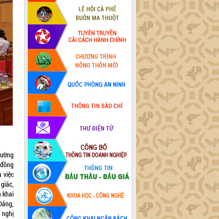
hường
 đồng
 việc
giác,
n khai
Đảng,
 nghị