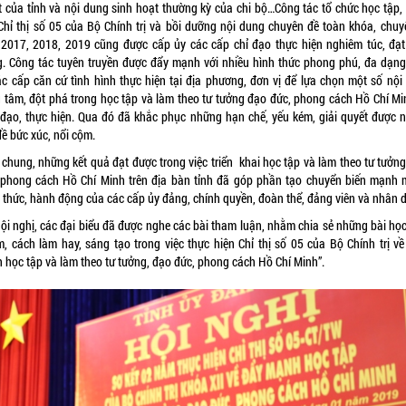
t của tỉnh và nội dung sinh hoạt thường kỳ của chi bộ…Công tác tổ chức học tập,
t Chỉ thị số 05 của Bộ Chính trị và bồi dưỡng nội dung chuyên đề toàn khóa, chuy
2017, 2018, 2019 cũng được cấp ủy các cấp chỉ đạo thực hiện nghiêm túc, đạt
g. Công tác tuyên truyền được đẩy mạnh với nhiều hình thức phong phú, đa dạng
ác cấp căn cứ tình hình thực hiện tại địa phương, đơn vị để lựa chọn một số nội
g tâm, đột phá trong học tập và làm theo tư tưởng đạo đức, phong cách Hồ Chí Mi
 đạo, thực hiện. Qua đó đã khắc phục những hạn chế, yếu kém, giải quyết được 
ề bức xúc, nổi cộm.
 chung, những kết quả đạt được trong việc triển khai học tập và làm theo tư tưởng
 phong cách Hồ Chí Minh trên địa bàn tỉnh đã góp phần tạo chuyển biến mạnh 
 thức, hành động của các cấp ủy đảng, chính quyền, đoàn thể, đảng viên và nhân 
Hội nghị, các đại biểu đã được nghe các bài tham luận, nhằm chia sẻ những bài học
m, cách làm hay, sáng tạo trong việc thực hiện Chỉ thị số 05 của Bộ Chính trị về
 học tập và làm theo tư tưởng, đạo đức, phong cách Hồ Chí Minh”.