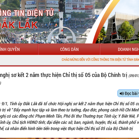
ÍNH QUYỀN
CÔNG DÂN
DOANH NGH
CHÀO MỪNG ĐẾN VỚI CỔNG THÔNG TIN ĐIỆN TỬ TỈNH ĐẮK LẮK
 nghị sơ kết 2 năm thực hiện Chỉ thị số 05 của Bộ Chính trị
(09/01
)
Đọc bài 
 9/1, Tỉnh ủy Đắk Lắk đã tổ chức Hội nghị sơ kết 2 năm thực hiện Chỉ thị số 05 c
h trị về “ Đẩy mạnh học tập và làm theo tư tưởng, đạo đức, phong cách Hồ Chí Minh
ghị có các đồng chí: Phạm Minh Tấn, Phó Bí thư Thường trực Tỉnh ủy; Y Biêr Niê, 
ỉnh ủy, Chủ tịch HĐND tỉnh; đại diện các sở, ban, ngành, huyện, thị xã, thành phố 
hể, cá nhân điển hình tiên tiến trong việc thực hiện Chỉ thị số 05 của Bộ Chính trị