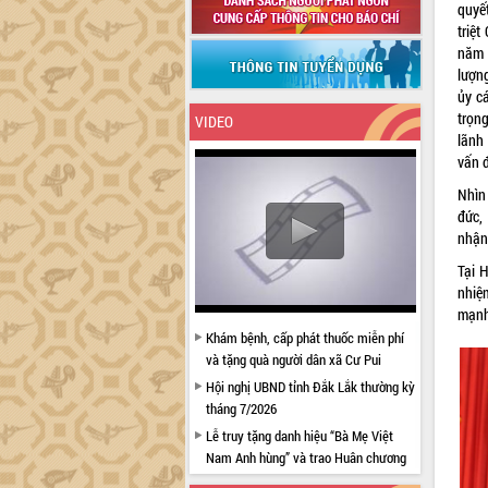
quyế
triệ
năm 
lượn
ủy c
trọn
VIDEO
lãnh
vấn đ
Nhìn
đức,
nhận
Tại 
nhiệ
mạnh
Khám bệnh, cấp phát thuốc miễn phí
và tặng quà người dân xã Cư Pui
Hội nghị UBND tỉnh Đắk Lắk thường kỳ
tháng 7/2026
Lễ truy tặng danh hiệu “Bà Mẹ Việt
Nam Anh hùng” và trao Huân chương
Lao động