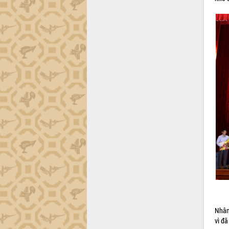
trường Nguyễn Hoàng Hiệp khảo sát
vùng trồng và doanh nghiệp đóng gói
sầu riêng tại Đắk Lắk
Trình diễn nghệ thuật chế biến các
món ăn từ sầu riêng
Đắk Lắk công bố Quy hoạch và xúc
tiến đầu tư tỉnh
Ngành cá ngừ Đắk Lắk chủ động thích
ứng để giữ vững thị trường xuất khẩu
Diễn đàn Kinh tế tư nhân Việt Nam đột
phá cơ chế - Hợp tác công tư
Đề án 06 tạo bước ngoặt đột phá trong
cải cách hành chính tỉnh Đắk Lắk
Kết nối tour, đẩy mạnh chuyển đổi số
để phát triển du lịch Đắk Lắk
Khởi động Dự án Đầu tư xây dựng hạ
tầng kỹ thuật Cụm công nghiệp Tân
Tiến
Gặp mặt các cơ quan báo chí nhân Kỷ
Nhân
niệm 101 năm Ngày Báo chí Cách
vì đã
mạng Việt Nam