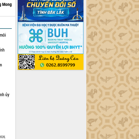
g Mong
 môi
ỉnh
ạm
ỉnh ủy
026,