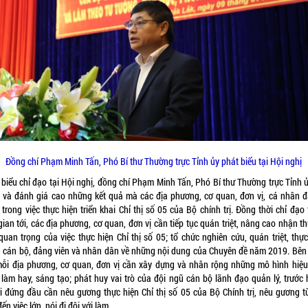
Đồng chí Phạm Minh Tấn, Phó Bí thư Thường trực Tỉnh ủy phát biểu tại Hội nghị
 biểu chỉ đạo tại Hội nghị, đồng chí Phạm Minh Tấn, Phó Bí thư Thường trực Tỉnh ủ
 và đánh giá cao những kết quả mà các địa phương, cơ quan, đơn vị, cá nhân đ
trong việc thực hiện triển khai Chỉ thị số 05 của Bộ chính trị. Đồng thời chỉ đạo
gian tới, các địa phương, cơ quan, đơn vị cần tiếp tục quán triệt, nâng cao nhận t
quan trọng của việc thực hiện Chỉ thị số 05; tổ chức nghiên cứu, quán triệt, thực
g cán bộ, đảng viên và nhân dân về những nội dung của Chuyên đề năm 2019. Bên
mỗi địa phương, cơ quan, đơn vị cần xây dựng và nhân rộng những mô hình hiệu
 làm hay, sáng tạo; phát huy vai trò của đội ngũ cán bộ lãnh đạo quản lý, trước h
i đứng đầu cần nêu gương thực hiện Chỉ thị số 05 của Bộ Chính trị, nêu gương từ
ến việc lớn, nói đi đôi với làm…