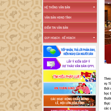
HỆ THỐNG VĂN BẢN
VĂN BẢN HĐND TỈNH
ĐIỂM TIN VĂN BẢN
QUY HOẠCH - KẾ HOẠCH
Theo
vụ T
thời
học 
thườn
thực
các 