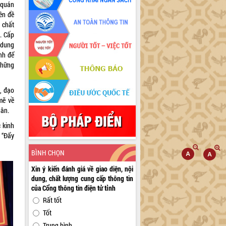
 quán
ên đề
 chất
. Cấp
 dung
nh để
những
, đạo
mẽ về
dân.
 kinh
 “Đẩy
BÌNH CHỌN
Xin ý kiến đánh giá về giao diện, nội
dung, chất lượng cung cấp thông tin
của Cổng thông tin điện tử tỉnh
Rất tốt
Tốt
Trung bình