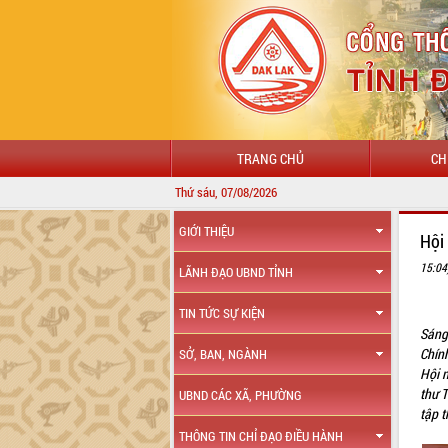
TRANG CHỦ
CH
Thứ sáu, 07/08/2026
GIỚI THIỆU
Hội
15:04
LÃNH ĐẠO UBND TỈNH
TIN TỨC SỰ KIỆN
Sáng
Chín
SỞ, BAN, NGÀNH
Hội n
thư T
UBND CÁC XÃ, PHƯỜNG
tập t
THÔNG TIN CHỈ ĐẠO ĐIỀU HÀNH