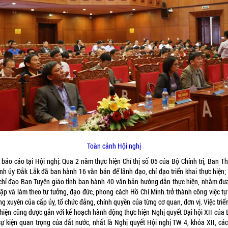
Toàn cảnh Hội nghị
 báo cáo tại Hội nghị: Qua 2 năm thực hiện Chỉ thị số 05 của Bộ Chính trị, Ban T
ỉnh ủy Đắk Lắk đã ban hành 16 văn bản để lãnh đạo, chỉ đạo triển khai thực hiện;
 chỉ đạo Ban Tuyên giáo tỉnh ban hành 40 văn bản hướng dẫn thực hiện, nhằm đưa
tập và làm theo tư tưởng, đạo đức, phong cách Hồ Chí Minh trở thành công việc tự 
g xuyên của cấp ủy, tổ chức đảng, chính quyền của từng cơ quan, đơn vị. Việc triể
 hiện cũng được gắn với kế hoạch hành động thực hiện Nghị quyết Đại hội XII của 
sự kiện quan trọng của đất nước, nhất là Nghị quyết Hội nghị TW 4, khóa XII, các