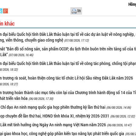
Hồn
In
in khác
 đại biểu Quốc hội tỉnh Đắk Lắk thảo luận tại tổ về các dự án luật về nông nghiệp,
ờng, viễn thông, chuyển giao công nghệ
(07/08/2026, 17:12)
ắt “Bản đồ số nông sản, sản phẩm OCOP, du lịch thôn buôn trên nền tảng số của t
 Lắk”
(07/08/2026, 16:46)
 đại biểu Quốc hội tỉnh Đắk Lắk thảo luận tại tổ về công tác phòng, chống tội ph
8/2026, 18:32)
 trương rà soát, hoàn thiện công tác tổ chức Lễ hội Sầu riêng Đắk Lắk năm 2026
8/2026, 18:27)
 trương hoàn thành các mục tiêu còn lại của Chương trình hành động số 14 của T
hát triển văn hóa
(06/08/2026, 17:30)
 Chỉ đạo An ninh mạng quốc gia họp phiên thường kỳ lần thứ hai
(06/08/2026, 14:06)
họp chuyên đề lần thứ hai, HĐND tỉnh khóa XI, nhiệm kỳ 2026-2031
(06/08/2026, 12:02)
 Lắk mít tinh hưởng ứng Ngày An ninh mạng Việt Nam năm 2026
(06/08/2026, 10:47)
i giao khoa học, công nghệ góp phần kiến tạo năng lực phát triển quốc gia
(05/08/2