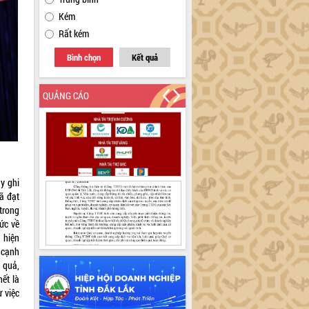
Kém
Rất kém
Bình chọn
Kết quả
QUẢNG CÁO
y ghi
ã đạt
 trong
hức về
 hiện
 cạnh
 quả,
ết là
 việc