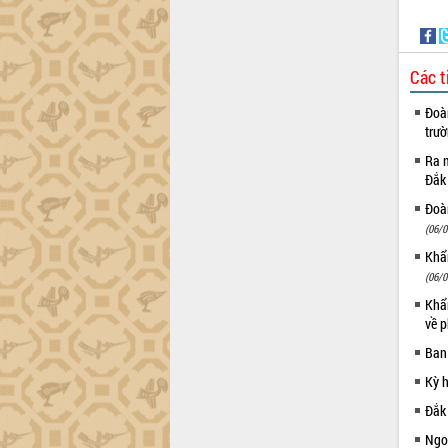
Đắk Lắk sơ kết 4 năm triển khai thực
hiện Đề án 06 của Chính phủ
Họp báo thông tin về Hội nghị Công bố
Các t
Quy hoạch và Xúc tiến đầu tư tỉnh Đắk
Lắk
Đoàn
Khơi thông điểm nghẽn, đẩy nhanh
trư
giải ngân vốn khắc phục thiên tai
Ra m
HĐND tỉnh thông qua điều chỉnh Quy
Đắk
hoạch tỉnh thời kỳ 2021-2030
Đoàn
Hội thảo góp ý hồ sơ điều chỉnh quy
(06/0
hoạch tỉnh Đắk Lắk thời kỳ 2021-2030,
Khẩn
tầm nhìn đến năm 2050
(06/0
Nâng cao hiệu quả hoạt động của các
Khẩn
doanh nghiệp nhà nước
về p
Hội nghị triển khai kết nối mạng
truyền số liệu chuyên dùng phục vụ cơ
Ban
quan Đảng, Nhà nước
Kỳ 
Lễ phát động chuỗi hoạt động chung
Đắk
tay làm sạch môi trường
Ngoạ
Xã Ea Kar bước chuyển mình trong