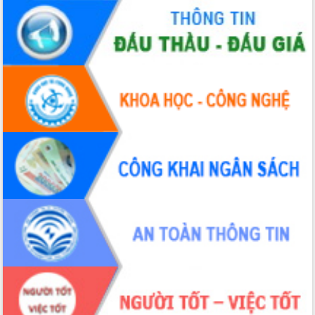
Chuyển đổi số 'mở đường' cho nông
nghiệp Đắk Lắk tăng trưởng bứt phá
Triển khai đồng bộ đo đạc, lập hồ sơ
địa chính, hoàn thiện cơ sở dữ liệu đất
đai
Ứng dụng sinh trắc học - Bước tiến
trong hành trình chuyển đổi số tại Đắk
Lắk
Đắk Lắk nâng cao hiệu quả công tác
Đảng từ Sổ tay đảng viên điện tử
Đắk Lắk đẩy mạnh nuôi biển công
nghệ, hướng tới phát triển thủy sản
bền vững
Tập huấn nâng cao năng lực triển khai
chuyển đổi số cho cán bộ, công chức
cấp xã
Đắk Lắk phát động hưởng ứng Ngày
Quyền của người tiêu dùng Việt Nam
2026
Đẩy mạnh cải cách hành chính, quyết
tâm đạt được mục tiêu tăng trưởng