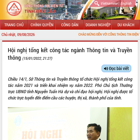
|
Vietnamese
English
TRANG CHỦ
CHÍNH QUYỀN
CÔNG DÂN
DOANH NGHIỆP
DU KHÁCH
Chủ nhật, 09/08/2026
CHÀO MỪNG ĐẾN VỚI CỔNG THÔNG TIN ĐIỆN TỬ TỈNH ĐẮK LẮK
GIỚI THIỆU
Hội nghị tổng kết công tác ngành Thông tin và Truyền
thông
(15/01/2022, 21:27)
LÃNH ĐẠO UBND TỈNH
Đọc bài viết
TIN TỨC SỰ KIỆN
Chiều 14/1, Sở Thông tin và Truyền thông tổ chức Hội nghị tổng kết công
SỞ, BAN, NGÀNH
tác năm 2021 và triển khai nhiệm vụ năm 2022. Phó Chủ tịch Thường
trực UBND tỉnh Nguyễn Tuấn Hà dự và chỉ đạo hội nghị. Hội nghị được tổ
UBND CÁC XÃ, PHƯỜNG
chức trực tuyến đến điểm cầu các huyện, thị xã, thành phố của tỉnh.
THÔNG TIN CHỈ ĐẠO ĐIỀU HÀNH
HỆ THỐNG VĂN BẢN
VĂN BẢN HĐND TỈNH