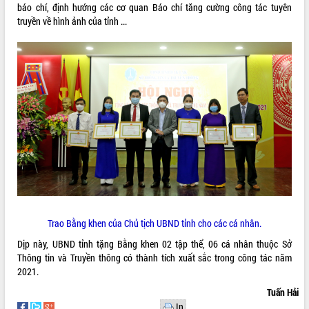
phá cơ chế - Hợp tác công tư
báo chí, định hướng các cơ quan Báo chí tăng cường công tác tuyên
truyền về hình ảnh của tỉnh ...
Đề án 06 tạo bước ngoặt đột phá trong
cải cách hành chính tỉnh Đắk Lắk
Kết nối tour, đẩy mạnh chuyển đổi số
để phát triển du lịch Đắk Lắk
Khởi động Dự án Đầu tư xây dựng hạ
tầng kỹ thuật Cụm công nghiệp Tân
Tiến
Gặp mặt các cơ quan báo chí nhân Kỷ
niệm 101 năm Ngày Báo chí Cách
mạng Việt Nam
Đắk Lắk sơ kết 4 năm triển khai thực
hiện Đề án 06 của Chính phủ
Họp báo thông tin về Hội nghị Công bố
Quy hoạch và Xúc tiến đầu tư tỉnh Đắk
Trao Bằng khen của Chủ tịch UBND tỉnh cho các cá nhân.
Lắk
Dịp này, UBND tỉnh tặng Bằng khen 02 tập thể, 06 cá nhân thuộc Sở
Khơi thông điểm nghẽn, đẩy nhanh
Thông tin và Truyền thông có thành tích xuất sắc trong công tác năm
giải ngân vốn khắc phục thiên tai
2021.
HĐND tỉnh thông qua điều chỉnh Quy
Tuấn Hải
hoạch tỉnh thời kỳ 2021-2030
In