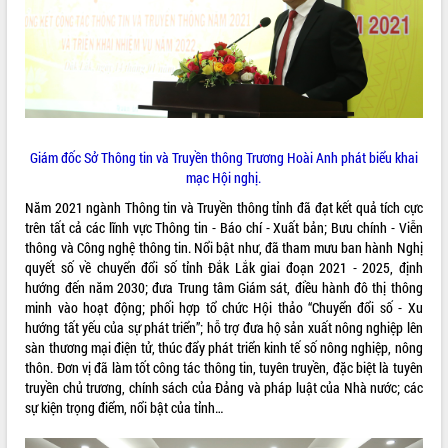
ĐIỂM TIN VĂN BẢN
QUY HOẠCH - KẾ HOẠCH
Giám đốc Sở Thông tin và Truyền thông Trương Hoài Anh phát biểu khai
mạc Hội nghị.
Năm 2021 ngành Thông tin và Truyền thông tỉnh đã đạt kết quả tích cực
trên tất cả các lĩnh vực Thông tin - Báo chí - Xuất bản; Bưu chính - Viễn
thông và Công nghệ thông tin. Nổi bật như, đã tham mưu ban hành Nghị
quyết số về chuyển đổi số tỉnh Đắk Lắk giai đoạn 2021 - 2025, định
hướng đến năm 2030; đưa Trung tâm Giám sát, điều hành đô thị thông
minh vào hoạt động; phối hợp tổ chức Hội thảo “Chuyển đổi số - Xu
hướng tất yếu của sự phát triển”; hỗ trợ đưa hộ sản xuất nông nghiệp lên
sàn thương mại điện tử, thúc đẩy phát triển kinh tế số nông nghiệp, nông
thôn. Đơn vị đã làm tốt công tác thông tin, tuyên truyền, đặc biệt là tuyên
truyền chủ trương, chính sách của Đảng và pháp luật của Nhà nước; các
sự kiện trọng điểm, nổi bật của tỉnh…