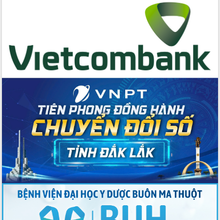
gian phát triển mới
Hội nghị chia sẻ kinh nghiệm, chuyển
giao kỹ thuật y tế, định hướng phát
triển chuyên sâu đến 2030
Chuyển đổi số mở ra không gian phát
triển trong lĩnh vực văn hóa, du lịch
Công bố quyết định của Ban Thường
vụ Tỉnh ủy về công tác cán bộ.
Thủ tướng Phạm Minh Chính: Khẩn
trương tái thiết cuộc sống người dân
sau thiên tai
Tập trung nâng cao chất lượng, tổ
chức sản xuất sầu riêng theo hướng
bền vững
Đẩy nhanh công tác khắc phục, ổn
định đời sống Nhân dân sau bão số 13
Bí thư Tỉnh ủy Lương Nguyễn Minh
Triết dự Ngày hội đại đoàn kết tại
Buôn Đăk Tuôr, xã Cư Pui
Khởi công xây dựng Trường Phổ thông