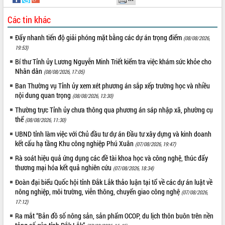
Hội thảo góp ý hồ sơ điều chỉnh quy
hoạch tỉnh Đắk Lắk thời kỳ 2021-2030,
Các tin khác
tầm nhìn đến năm 2050
Nâng cao hiệu quả hoạt động của các
Đẩy nhanh tiến độ giải phóng mặt bằng các dự án trọng điểm
(08/08/2026,
doanh nghiệp nhà nước
19:53)
Hội nghị triển khai kết nối mạng
Bí thư Tỉnh ủy Lương Nguyễn Minh Triết kiểm tra việc khám sức khỏe cho
truyền số liệu chuyên dùng phục vụ cơ
Nhân dân
(08/08/2026, 17:05)
quan Đảng, Nhà nước
Ban Thường vụ Tỉnh ủy xem xét phương án sắp xếp trường học và nhiều
Lễ phát động chuỗi hoạt động chung
nội dung quan trọng
(08/08/2026, 13:30)
tay làm sạch môi trường
Thường trực Tỉnh ủy chưa thông qua phương án sáp nhập xã, phường cụ
Xã Ea Kar bước chuyển mình trong
thể
(08/08/2026, 11:30)
công tác cải cách hành chính mô hình
UBND tỉnh làm việc với Chủ đầu tư dự án Đầu tư xây dựng và kinh doanh
mới
kết cấu hạ tầng Khu công nghiệp Phú Xuân
(07/08/2026, 19:47)
UBND tỉnh họp báo định kỳ tháng 4
năm 2026
Rà soát hiệu quả ứng dụng các đề tài khoa học và công nghệ, thúc đẩy
thương mại hóa kết quả nghiên cứu
(07/08/2026, 18:34)
Hội thảo khoa học “Giải pháp thúc đẩy
phát triển nền kinh tế xanh tại tỉnh
Đoàn đại biểu Quốc hội tỉnh Đắk Lắk thảo luận tại tổ về các dự án luật về
Đắk Lắk”
nông nghiệp, môi trường, viễn thông, chuyển giao công nghệ
(07/08/2026,
Tăng cường giám sát, đôn đốc thực
17:12)
hiện nhiệm vụ quản lý tài sản công
Ra mắt “Bản đồ số nông sản, sản phẩm OCOP, du lịch thôn buôn trên nền
hàng tuần