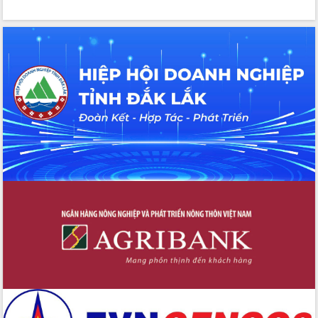
chúc mừng các bệnh viện nhân Ngày
Thầy thuốc Việt Nam
Rộn ràng lễ hội truyền thống Sông
nước Đà Nông lần thứ I năm 2026
Kỳ họp Chuyên đề lần thứ Năm, HĐND
tỉnh Đắk Lắk thông qua các nghị quyết
quan trọng
Thống nhất danh sách giới thiệu ứng
cử đại biểu Quốc hội khoá XVI và đại
biểu HĐND tỉnh Đắk Lắk, nhiệm kỳ
2026-2031
Phát động hai phong trào thi đua quan
trọng trong kỷ nguyên mới
Hội nghị lần thứ tư Ban Chỉ đạo công
tác bầu cử tỉnh Đắk Lắk
Hội nghị Báo cáo viên Trung ương
tháng 01/2026
Phó Thủ tướng Hồ Quốc Dũng đánh giá
cao kết quả Chiến dịch Quang Trung
tại Đắk Lắk