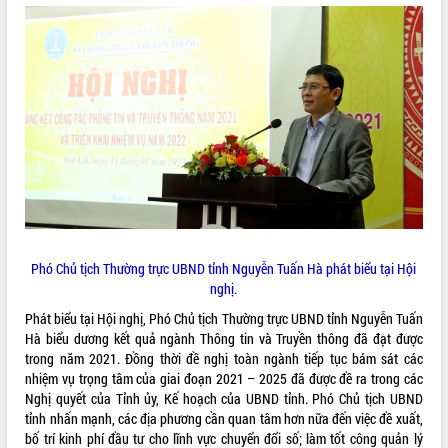
phát triển mới
Thường trực HĐND tỉnh Đắk Lắk gặp
mặt Đoàn chuyên gia y tế TP. Hồ Chí
Minh
THỐNG KÊ TRUY CẬP
Lễ truy điệu và an táng hài cốt liệt sĩ
tại Nghĩa trang Liệt sĩ xã Sơn Hòa
Hôm nay:
7605
Bàn giải pháp tháo gỡ khó khăn trong
Tất cả:
66093273
xuất khẩu sầu riêng và triển khai quy
định EUDR
Thứ trưởng Bộ Nông nghiệp và Môi
trường Nguyễn Hoàng Hiệp khảo sát
vùng trồng và doanh nghiệp đóng gói
Phó Chủ tịch Thường trực UBND tỉnh Nguyễn Tuấn Hà phát biểu tại Hội
sầu riêng tại Đắk Lắk
nghị.
Trình diễn nghệ thuật chế biến các
Phát biểu tại Hội nghị, Phó Chủ tịch Thường trực UBND tỉnh Nguyễn Tuấn
món ăn từ sầu riêng
Hà biểu dương kết quả ngành Thông tin và Truyền thông đã đạt được
Đắk Lắk công bố Quy hoạch và xúc
trong năm 2021. Đồng thời đề nghị toàn ngành tiếp tục bám sát các
tiến đầu tư tỉnh
nhiệm vụ trọng tâm của giai đoạn 2021 – 2025 đã được đề ra trong các
Ngành cá ngừ Đắk Lắk chủ động thích
Nghị quyết của Tỉnh ủy, Kế hoạch của UBND tỉnh. Phó Chủ tịch UBND
ứng để giữ vững thị trường xuất khẩu
tỉnh nhấn mạnh, các địa phương cần quan tâm hơn nữa đến việc đề xuất,
Diễn đàn Kinh tế tư nhân Việt Nam đột
bố trí kinh phí đầu tư cho lĩnh vực chuyển đổi số; làm tốt công quản lý