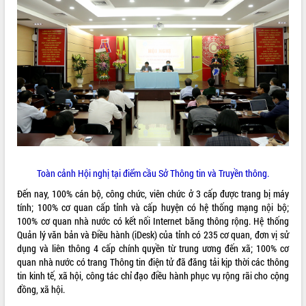
VIDEO
Loading the player...
Khám bệnh, cấp phát thuốc miễn phí
và tặng quà người dân xã Cư Pui
Hội nghị UBND tỉnh Đắk Lắk thường kỳ
tháng 7/2026
Lễ truy tặng danh hiệu “Bà Mẹ Việt
Nam Anh hùng” và trao Huân chương
Lao động
ALBUM ẢNH
UBND tỉnh Đắk Lắk triển khai nhiệm
Toàn cảnh Hội nghị tại điểm cầu Sở Thông tin và Truyền thông.
vụ 6 tháng cuối năm 2026
Đến nay, 100% cán bộ, công chức, viên chức ở 3 cấp được trang bị máy
Kỳ họp thứ Hai, Hội đồng nhân dân
tính; 100% cơ quan cấp tỉnh và cấp huyện có hệ thống mạng nội bộ;
tỉnh khóa XI quyết nghị nhiều nội dung
100% cơ quan nhà nước có kết nối Internet băng thông rộng. Hệ thống
quan trọng
Quản lý văn bản và Điều hành (iDesk) của tỉnh có 235 cơ quan, đơn vị sử
Bí thư Tỉnh ủy Lương Nguyễn Minh
dụng và liên thông 4 cấp chính quyền từ trung ương đến xã; 100% cơ
Triết thăm, tặng quà người có công với
quan nhà nước có trang Thông tin điện tử đã đăng tải kịp thời các thông
cách mạng
tin kinh tế, xã hội, công tác chỉ đạo điều hành phục vụ rộng rãi cho cộng
đồng, xã hội.
Rà soát, hoàn thiện hệ thống thiết chế
văn hóa, thể thao đáp ứng yêu cầu
LIÊN KẾT WEB