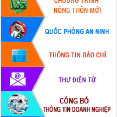
Tập huấn ứng dụng trí tuệ nhân tạo (AI)
trong thương mại điện tử năm 2026
Đoàn đại biểu Quốc hội tỉnh Đắk Lắk
trao đổi thông tin trước Kỳ họp thứ
nhất, Quốc hội khóa XVI
Quyết liệt cải cách hành chính, khơi
thông nguồn lực phát triển
Nâng cao hiệu lực, hiệu quả HĐND
tỉnh thông qua hiện đại hóa hành chính
Xã Ea Phê gắn cải cách hành chính với
chuyển đổi số
Phó Chủ tịch Thường trực UBND tỉnh
Hồ Thị Nguyên Thảo làm việc tại Trung
tâm Phục vụ hành chính công xã Ea
Phê
Xây dựng nền hành chính số đồng
hành cùng nông dân dân, doanh nghiệp
Giai đoạn 2026-2030, Đắk Lắk phấn
đấu có 77% xã đạt chuẩn nông thôn
mới