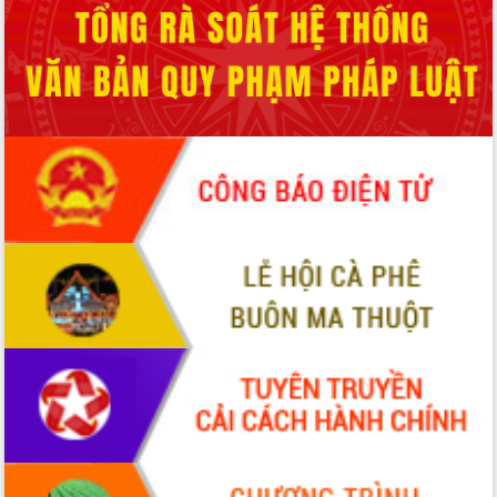
Hòn Yến phát triển du lịch gắn với bảo
tồn biển
Lấy ý kiến điều chỉnh Quy hoạch tỉnh
Đắk Lắk thời kỳ 2021-2030, tầm nhìn
đến năm 2050
Phát động chiến dịch 30 ngày đêm
giải phóng mặt bằng Tuyến đường bộ
ven biển
Đắk Lắk nỗ lực thúc đẩy tăng trưởng
kinh tế từ 10% trở lên trong Quý
II/2026
Đắk Lắk ký kết thỏa thuận hợp tác về
chuyển đổi số giai đoạn 2026 – 2030
với Tập đoàn Bưu chính Viễn thông
Việt Nam
Thứ trưởng Bộ Y tế làm việc với tỉnh
Đắk Lắk về phát triển nhân lực y tế
cho trạm y tế cấp xã
Du lịch Đắk Lắk nâng tầm trải nghiệm
du khách thông qua Hệ thống cơ sở dữ
liệu và Bản đồ số