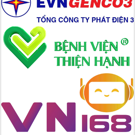
Hội nghị Ban Chấp hành Đảng bộ tỉnh
Đắk Lắk lần thứ 2 (mở rộng)
Tập trung giải phóng mặt bằng, đẩy
nhanh tiến độ Tuyến đường bộ ven
biển
Gỡ khó, khởi công xây dựng, sửa chữa
toàn bộ nhà ở cho hộ dân đúng tiến độ
đề ra
UBND tỉnh Đắk Lắk tổng kết công tác
quốc phòng, quân sự địa phương năm
2025
Tập trung triển khai quyết liệt, đồng bộ
các giải pháp nhằm thực hiện hiệu quả
các nhiệm vụ đề ra năm 2025
Phát huy vai trò của người có uy tín
trong phòng chống tảo hôn và hôn
nhân cận huyết thống
Nông sản Tây Nguyên thu hút doanh
nghiệp nước ngoài
Đắk Lắk định vị thương hiệu du lịch
“Biển – Rừng – Cà phê” trong không