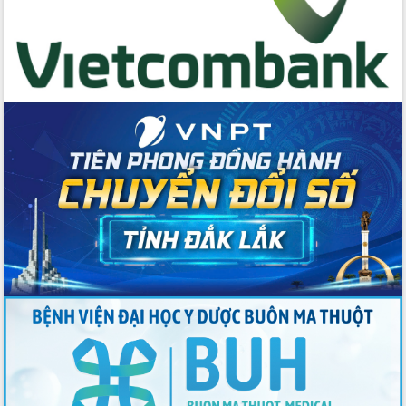
trong phòng chống tảo hôn và hôn
nhân cận huyết thống
Nông sản Tây Nguyên thu hút doanh
nghiệp nước ngoài
Đắk Lắk định vị thương hiệu du lịch
“Biển – Rừng – Cà phê” trong không
gian phát triển mới
Hội nghị chia sẻ kinh nghiệm, chuyển
giao kỹ thuật y tế, định hướng phát
triển chuyên sâu đến 2030
Chuyển đổi số mở ra không gian phát
triển trong lĩnh vực văn hóa, du lịch
Công bố quyết định của Ban Thường
vụ Tỉnh ủy về công tác cán bộ.
Thủ tướng Phạm Minh Chính: Khẩn
trương tái thiết cuộc sống người dân
sau thiên tai
Tập trung nâng cao chất lượng, tổ
chức sản xuất sầu riêng theo hướng
bền vững