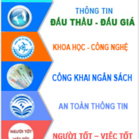
Xây dựng nền hành chính số đồng
hành cùng nông dân dân, doanh nghiệp
Giai đoạn 2026-2030, Đắk Lắk phấn
đấu có 77% xã đạt chuẩn nông thôn
mới
Chuyển đổi số 'mở đường' cho nông
nghiệp Đắk Lắk tăng trưởng bứt phá
Triển khai đồng bộ đo đạc, lập hồ sơ
địa chính, hoàn thiện cơ sở dữ liệu đất
đai
Ứng dụng sinh trắc học - Bước tiến
trong hành trình chuyển đổi số tại Đắk
Lắk
Đắk Lắk nâng cao hiệu quả công tác
Đảng từ Sổ tay đảng viên điện tử
Đắk Lắk đẩy mạnh nuôi biển công
nghệ, hướng tới phát triển thủy sản
bền vững
Tập huấn nâng cao năng lực triển khai
chuyển đổi số cho cán bộ, công chức