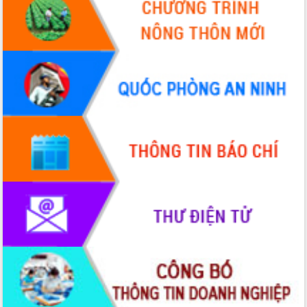
Thứ trưởng Bộ Y tế làm việc với tỉnh
Đắk Lắk về phát triển nhân lực y tế
cho trạm y tế cấp xã
Du lịch Đắk Lắk nâng tầm trải nghiệm
du khách thông qua Hệ thống cơ sở dữ
liệu và Bản đồ số
Tập huấn ứng dụng trí tuệ nhân tạo (AI)
trong thương mại điện tử năm 2026
Đoàn đại biểu Quốc hội tỉnh Đắk Lắk
trao đổi thông tin trước Kỳ họp thứ
nhất, Quốc hội khóa XVI
Quyết liệt cải cách hành chính, khơi
thông nguồn lực phát triển
Nâng cao hiệu lực, hiệu quả HĐND
tỉnh thông qua hiện đại hóa hành chính
Xã Ea Phê gắn cải cách hành chính với
chuyển đổi số
Phó Chủ tịch Thường trực UBND tỉnh
Hồ Thị Nguyên Thảo làm việc tại Trung
tâm Phục vụ hành chính công xã Ea
Phê