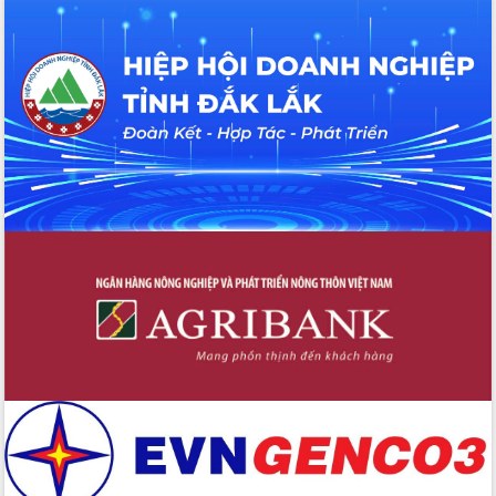
quốc phòng, quân sự địa phương năm
2026
Đắk Lắk tập trung toàn lực khắc phục
tồn tại IUU, sẵn sàng làm việc với
Đoàn thanh tra EC
Chủ tịch UBND tỉnh Tạ Anh Tuấn thăm,
chúc mừng các bệnh viện nhân Ngày
Thầy thuốc Việt Nam
Rộn ràng lễ hội truyền thống Sông
nước Đà Nông lần thứ I năm 2026
Kỳ họp Chuyên đề lần thứ Năm, HĐND
tỉnh Đắk Lắk thông qua các nghị quyết
quan trọng
Thống nhất danh sách giới thiệu ứng
cử đại biểu Quốc hội khoá XVI và đại
biểu HĐND tỉnh Đắk Lắk, nhiệm kỳ
2026-2031
Phát động hai phong trào thi đua quan
trọng trong kỷ nguyên mới
Hội nghị lần thứ tư Ban Chỉ đạo công