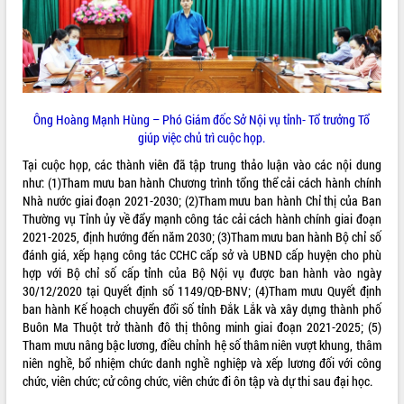
ĐIỂM TIN VĂN BẢN
QUY HOẠCH - KẾ HOẠCH
Ông Hoàng Mạnh Hùng – Phó Giám đốc Sở Nội vụ tỉnh- Tổ trưởng Tổ
giúp việc chủ trì cuộc họp.
Tại cuộc họp, các thành viên đã tập trung thảo luận vào các nội dung
như: (1)Tham mưu ban hành Chương trình tổng thể cải cách hành chính
Nhà nước giai đoạn 2021-2030; (2)Tham mưu ban hành Chỉ thị của Ban
Thường vụ Tỉnh ủy về đẩy mạnh công tác cải cách hành chính giai đoạn
2021-2025, định hướng đến năm 2030; (3)Tham mưu ban hành Bộ chỉ số
đánh giá, xếp hạng công tác CCHC cấp sở và UBND cấp huyện cho phù
hợp với Bộ chỉ số cấp tỉnh của Bộ Nội vụ được ban hành vào ngày
30/12/2020 tại Quyết định số 1149/QĐ-BNV; (4)Tham mưu Quyết định
ban hành Kế hoạch chuyển đổi số tỉnh Đắk Lắk và xây dựng thành phố
Buôn Ma Thuột trở thành đô thị thông minh giai đoạn 2021-2025; (5)
Tham mưu nâng bậc lương, điều chỉnh hệ số thâm niên vượt khung, thâm
niên nghề, bổ nhiệm chức danh nghề nghiệp và xếp lương đối với công
chức, viên chức; cử công chức, viên chức đi ôn tập và dự thi sau đại học.