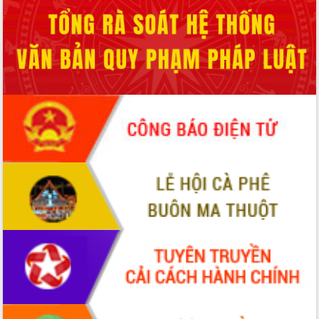
Xây dựng nông thôn mới: Nâng cao đời
sống người dân từ những mô hình thiết
thực
Quyết liệt tháo gỡ vướng mắc, đẩy
nhanh tiến độ các dự án trọng điểm
trong Khu kinh tế Nam Phú Yên
Hòn Yến phát triển du lịch gắn với bảo
tồn biển
Lấy ý kiến điều chỉnh Quy hoạch tỉnh
Đắk Lắk thời kỳ 2021-2030, tầm nhìn
đến năm 2050
Phát động chiến dịch 30 ngày đêm
giải phóng mặt bằng Tuyến đường bộ
ven biển
Đắk Lắk nỗ lực thúc đẩy tăng trưởng
kinh tế từ 10% trở lên trong Quý
II/2026
Đắk Lắk ký kết thỏa thuận hợp tác về
chuyển đổi số giai đoạn 2026 – 2030
với Tập đoàn Bưu chính Viễn thông
Việt Nam