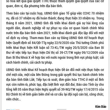
số hóa kết quả giải quyết TTHC thuộc thẩm quyền giải quyết của các cơ
món ăn từ sầu riêng
quan, đơn vị, địa phương trên địa bàn tỉnh.
Đắk Lắk công bố Quy hoạch và xúc
tiến đầu tư tỉnh
Theo báo cáo tại cuộc họp, UBND tỉnh giao Tổ giúp việc CCHC 70 nhiệm
vụ, đã có 37 nhiệm vụ đã hoàn thành; đang thực hiện 33 nhiệm vụ. Trong
Ngành cá ngừ Đắk Lắk chủ động thích
tháng 8 năm 2021, UBND tỉnh đã triển khai đánh giá sự hài lòng của
ứng để giữ vững thị trường xuất khẩu
người dân, doanh nghiệp về sự phục vụ của cơ quan hành chính Nhà
Diễn đàn Kinh tế tư nhân Việt Nam đột
nước trên địa bàn tỉnh năm 2021; triển khai đánh giá độc lập đối với một
phá cơ chế - Hợp tác công tư
số dịch vụ công. Tham mưu Ban cán sự Đảng UBND tỉnh Kế hoạch thực
Đề án 06 tạo bước ngoặt đột phá trong
hiện Quyết định số 84/QĐ-TTg ngày 22/9/2020 của Thủ tướng Chính phủ
cải cách hành chính tỉnh Đắk Lắk
triển khai thực hiện Kết luận số 73-KL/TW ngày 20/5/2020 của Ban Bí
Kết nối tour, đẩy mạnh chuyển đổi số
thư về việc tiếp tục thực hiện Chỉ thị số 39-CT/TW ngày 09/12/2009 của
để phát triển du lịch Đắk Lắk
Ban Bí thư khoá X về hợp tác với nước ngoài trong lĩnh vực pháp luật; cải
cách hành chính, cải cách tư pháp.
Khởi động Dự án Đầu tư xây dựng hạ
tầng kỹ thuật Cụm công nghiệp Tân
UBND tỉnh triển khai Kế hoạch thực hiện Đề án đổi mới việc thực hiện cơ
Tiến
chế một cửa, một cửa liên thông trong giải quyết thủ tục hành chính trên
Gặp mặt các cơ quan báo chí nhân Kỷ
địa bàn tỉnh Đắk Lắk; Tiếp tục rà soát, đơn giản hóa TTHC ở một số lĩnh
niệm 101 năm Ngày Báo chí Cách
vực còn rườm rà, phức tạp, đặc biệt lĩnh vực đất đai; Báo cáo Tỉnh ủy cho
mạng Việt Nam
tổng kết 05 năm thực hiện Nghị quyết số 39-NQ/TW ngày 17/4/2015 của
Bộ Chính trị về tinh giản biên chế và cơ cấu lại đội ngũ cán bộ, công chức,
Đắk Lắk sơ kết 4 năm triển khai thực
viên chức...
hiện Đề án 06 của Chính phủ
Họp báo thông tin về Hội nghị Công bố
Kim Bảo