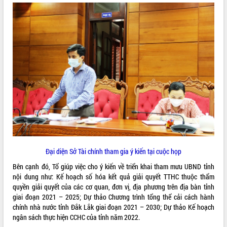
VIDEO
Khám bệnh, cấp phát thuốc miễn phí
và tặng quà người dân xã Cư Pui
Hội nghị UBND tỉnh Đắk Lắk thường kỳ
tháng 7/2026
Đại diện Sở Tài chính tham gia ý kiến tại cuộc họp
Lễ truy tặng danh hiệu “Bà Mẹ Việt
Bên cạnh đó, Tổ giúp việc cho ý kiến về triển khai tham mưu UBND tỉnh
Nam Anh hùng” và trao Huân chương
nội dung như: Kế hoạch số hóa kết quả giải quyết TTHC thuộc thẩm
Lao động
quyền giải quyết của các cơ quan, đơn vị, địa phương trên địa bàn tỉnh
ALBUM ẢNH
UBND tỉnh Đắk Lắk triển khai nhiệm
giai đoạn 2021 – 2025; Dự thảo Chương trình tổng thể cải cách hành
vụ 6 tháng cuối năm 2026
chính nhà nước tỉnh Đắk Lắk giai đoạn 2021 – 2030; Dự thảo Kế hoạch
Kỳ họp thứ Hai, Hội đồng nhân dân
ngân sách thực hiện CCHC của tỉnh năm 2022.
tỉnh khóa XI quyết nghị nhiều nội dung