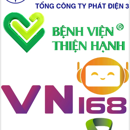
tác bầu cử tỉnh Đắk Lắk
Hội nghị Báo cáo viên Trung ương
tháng 01/2026
Phó Thủ tướng Hồ Quốc Dũng đánh giá
cao kết quả Chiến dịch Quang Trung
tại Đắk Lắk
Hội nghị Ban Chấp hành Đảng bộ tỉnh
Đắk Lắk lần thứ 2 (mở rộng)
Tập trung giải phóng mặt bằng, đẩy
nhanh tiến độ Tuyến đường bộ ven
biển
Gỡ khó, khởi công xây dựng, sửa chữa
toàn bộ nhà ở cho hộ dân đúng tiến độ
đề ra
UBND tỉnh Đắk Lắk tổng kết công tác
quốc phòng, quân sự địa phương năm
2025
Tập trung triển khai quyết liệt, đồng bộ
các giải pháp nhằm thực hiện hiệu quả
các nhiệm vụ đề ra năm 2025
Phát huy vai trò của người có uy tín