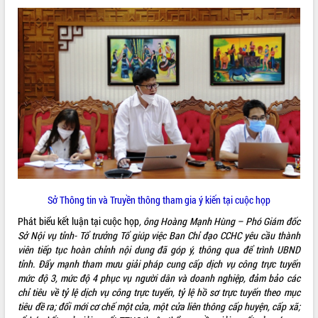
quan trọng
Bí thư Tỉnh ủy Lương Nguyễn Minh
Triết thăm, tặng quà người có công với
cách mạng
Rà soát, hoàn thiện hệ thống thiết chế
văn hóa, thể thao đáp ứng yêu cầu
LIÊN KẾT WEB
phát triển mới
Thường trực HĐND tỉnh Đắk Lắk gặp
mặt Đoàn chuyên gia y tế TP. Hồ Chí
Minh
THỐNG KÊ TRUY CẬP
Lễ truy điệu và an táng hài cốt liệt sĩ
tại Nghĩa trang Liệt sĩ xã Sơn Hòa
Hôm nay:
4647
Sở Thông tin và Truyền thông tham gia ý kiến tại cuộc họp
Bàn giải pháp tháo gỡ khó khăn trong
Tất cả:
66049970
xuất khẩu sầu riêng và triển khai quy
Phát biểu kết luận tại cuộc họp
,
ông Hoàng Mạnh Hùng – Phó Giám đốc
định EUDR
Sở Nội vụ tỉnh- Tổ trưởng Tổ giúp việc Ban Chỉ đạo CCHC yêu cầu thành
Thứ trưởng Bộ Nông nghiệp và Môi
viên tiếp tục hoàn chỉnh nội dung đã góp ý, thông qua để trình UBND
trường Nguyễn Hoàng Hiệp khảo sát
tỉnh. Đẩy mạnh tham mưu giải pháp cung cấp dịch vụ công trực tuyến
vùng trồng và doanh nghiệp đóng gói
mức độ 3, mức độ 4 phục vụ người dân và doanh nghiệp, đảm bảo các
sầu riêng tại Đắk Lắk
chỉ tiêu về tỷ lệ dịch vụ công trực tuyến, tỷ lệ hồ sơ trực tuyến theo mục
tiêu đề ra; đổi mới cơ chế một cửa, một cửa liên thông cấp huyện, cấp xã;
Trình diễn nghệ thuật chế biến các