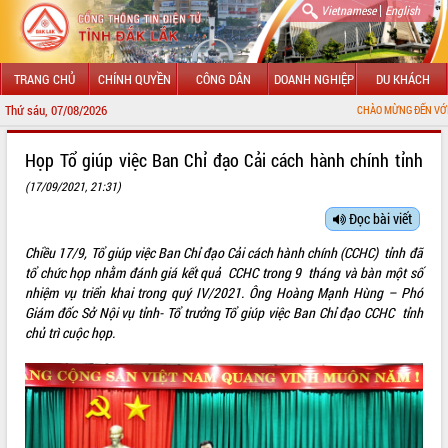
|
Vietnamese
English
TRANG CHỦ
CHÍNH QUYỀN
CÔNG DÂN
DOANH NGHIỆP
DU KHÁCH
Thứ sáu, 07/08/2026
CHÀO MỪNG ĐẾN VỚI CỔNG THÔNG TIN Đ
GIỚI THIỆU
Họp Tổ giúp việc Ban Chỉ đạo Cải cách hành chính tỉnh
(17/09/2021, 21:31)
LÃNH ĐẠO UBND TỈNH
Đọc bài viết
TIN TỨC SỰ KIỆN
Chiều 17/9, Tổ giúp việc Ban Chỉ đạo Cải cách hành chính (CCHC) tỉnh đã
SỞ, BAN, NGÀNH
tổ chức họp nhằm đánh giá kết quả CCHC trong 9 tháng và bàn một số
nhiệm vụ triển khai trong quý IV/2021. Ông Hoàng Mạnh Hùng – Phó
UBND CÁC XÃ, PHƯỜNG
Giám đốc Sở Nội vụ tỉnh- Tổ trưởng Tổ giúp việc Ban Chỉ đạo CCHC tỉnh
chủ trì cuộc họp.
THÔNG TIN CHỈ ĐẠO ĐIỀU HÀNH
HỆ THỐNG VĂN BẢN
VĂN BẢN HĐND TỈNH