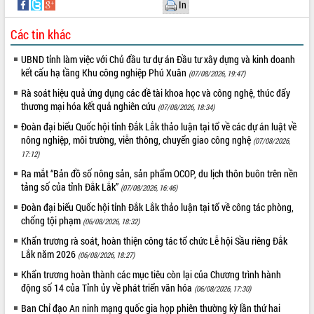
Quy hoạch và Xúc tiến đầu tư tỉnh Đắk
In
Lắk
Các tin khác
Khơi thông điểm nghẽn, đẩy nhanh
giải ngân vốn khắc phục thiên tai
UBND tỉnh làm việc với Chủ đầu tư dự án Đầu tư xây dựng và kinh doanh
HĐND tỉnh thông qua điều chỉnh Quy
kết cấu hạ tầng Khu công nghiệp Phú Xuân
(07/08/2026, 19:47)
hoạch tỉnh thời kỳ 2021-2030
Rà soát hiệu quả ứng dụng các đề tài khoa học và công nghệ, thúc đẩy
Hội thảo góp ý hồ sơ điều chỉnh quy
thương mại hóa kết quả nghiên cứu
(07/08/2026, 18:34)
hoạch tỉnh Đắk Lắk thời kỳ 2021-2030,
tầm nhìn đến năm 2050
Đoàn đại biểu Quốc hội tỉnh Đắk Lắk thảo luận tại tổ về các dự án luật về
nông nghiệp, môi trường, viễn thông, chuyển giao công nghệ
Nâng cao hiệu quả hoạt động của các
(07/08/2026,
17:12)
doanh nghiệp nhà nước
Hội nghị triển khai kết nối mạng
Ra mắt “Bản đồ số nông sản, sản phẩm OCOP, du lịch thôn buôn trên nền
tảng số của tỉnh Đắk Lắk”
truyền số liệu chuyên dùng phục vụ cơ
(07/08/2026, 16:46)
quan Đảng, Nhà nước
Đoàn đại biểu Quốc hội tỉnh Đắk Lắk thảo luận tại tổ về công tác phòng,
Lễ phát động chuỗi hoạt động chung
chống tội phạm
(06/08/2026, 18:32)
tay làm sạch môi trường
Khẩn trương rà soát, hoàn thiện công tác tổ chức Lễ hội Sầu riêng Đắk
Xã Ea Kar bước chuyển mình trong
Lắk năm 2026
(06/08/2026, 18:27)
công tác cải cách hành chính mô hình
Khẩn trương hoàn thành các mục tiêu còn lại của Chương trình hành
mới
động số 14 của Tỉnh ủy về phát triển văn hóa
(06/08/2026, 17:30)
UBND tỉnh họp báo định kỳ tháng 4
Ban Chỉ đạo An ninh mạng quốc gia họp phiên thường kỳ lần thứ hai
năm 2026