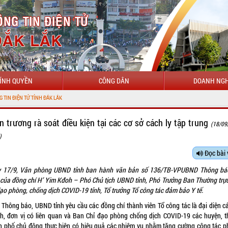
ÍNH QUYỀN
CÔNG DÂN
DOANH NGH
H ĐẮK LẮK
n trương rà soát điều kiện tại các cơ sở cách ly tập trung
(18/09
)
Đọc bài 
 17/9, Văn phòng UBND tỉnh ban hành văn bản số 136/TB-VPUBND Thông bá
 của đồng chí H’ Yim Kđoh – Phó Chủ tịch UBND tỉnh, Phó Trưởng Ban Thường trự
đạo phòng, chống dịch COVID-19 tỉnh, Tổ trưởng Tổ công tác đảm bảo Y tế.
 Thông báo, UBND tỉnh yêu cầu các đồng chí thành viên Tổ công tác là đại diện cá
h, đơn vị có liên quan và Ban Chỉ đạo phòng chống dịch COVID-19 các huyện, th
h phố chủ động thực hiện có hiệu quả các nhiệm vụ nhằm tăng cường công tác p