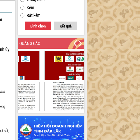
Kém
Rất kém
ạm
Bình chọn
Kết quả
QUẢNG CÁO
ỉnh ủy
026,
026,
cơ sở,