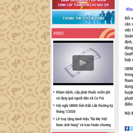
Khu 
Đối 
căn 
việc
VIDEO
Quân
định
động
Quyế
hợp v
UBND 
tron
tham
dụng
Khám bệnh, cấp phát thuốc miễn phí
huyệ
và tặng quà người dân xã Cư Pui
phườ
điểm
Hội nghị UBND tỉnh Đắk Lắk thường kỳ
tháng 7/2026
Nội 
Lễ truy tặng danh hiệu “Bà Mẹ Việt
Nam Anh hùng” và trao Huân chương
Lao động