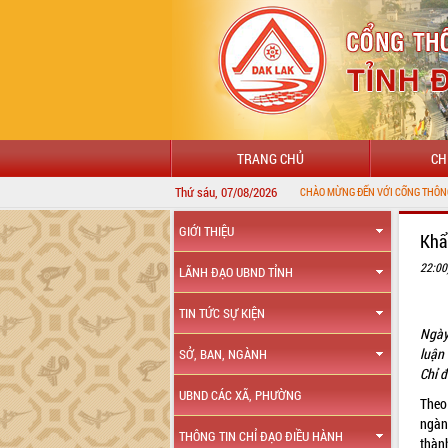
TRANG CHỦ
CH
Thứ sáu, 07/08/2026
CHÀO MỪNG ĐẾN VỚI CỔNG THÔNG TIN ĐIỆN TỬ TỈN
GIỚI THIỆU
Khẩ
22:00
LÃNH ĐẠO UBND TỈNH
TIN TỨC SỰ KIỆN
Ngày
luận
SỞ, BAN, NGÀNH
Chỉ 
UBND CÁC XÃ, PHƯỜNG
Theo
ngàn
THÔNG TIN CHỈ ĐẠO ĐIỀU HÀNH
thàn