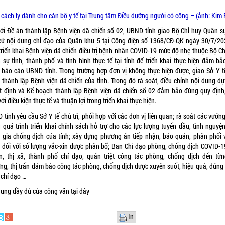
cách ly dành cho cán bộ y tế tại Trung tâm Điều dưỡng người có công – (ảnh: Kim
với Đề án thành lập Bệnh viện dã chiến số 02, UBND tỉnh giao Bộ Chỉ huy Quân sự
cứ nội dung chỉ đạo của Quân khu 5 tại Công điện số 1368/CĐ-QK ngày 30/7/20
 triển khai Bệnh viện dã chiến điều trị bệnh nhân COVID-19 mức độ nhẹ thuộc Bộ Ch
 sự tỉnh, thành phố và tình hình thực tế tại tỉnh để triển khai thực hiện đảm bả
, báo cáo UBND tỉnh. Trong trường hợp đơn vị không thực hiện được, giao Sở Y t
 thành lập Bệnh viện dã chiến của tỉnh. Trong đó rà soát, điều chỉnh nội dung dự
t định và Kế hoạch thành lập Bệnh viện dã chiến số 02 đảm bảo đúng quy định
ới điều kiện thực tế và thuận lợi trong triển khai thực hiện.
tỉnh yêu cầu Sở Y tế chủ trì, phối hợp với các đơn vị liên quan; rà soát các vướ
g quá trình triển khai chính sách hỗ trợ cho các lực lượng tuyến đầu, tình nguyện
 gia chống dịch của tỉnh; xây dựng phương án tiếp nhận, bảo quản, phân phối 
 đối với số lượng vắc-xin được phân bổ; Ban Chỉ đạo phòng, chống dịch COVID-1
n, thị xã, thành phố chỉ đạo, quán triệt công tác phòng, chống dịch đến từn
ng, thị trấn đảm bảo công tác phòng, chống dịch được xuyên suốt, hiệu quả, đúng
 chỉ đạo …
dung đầy đủ của công văn tại
đây
In