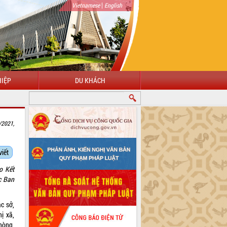
|
Vietnamese
English
IỆP
DU KHÁCH
/2021,
viết
o Kết
c Ban
c sở,
ị xã,
hòng,