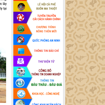
c lây
ly tại