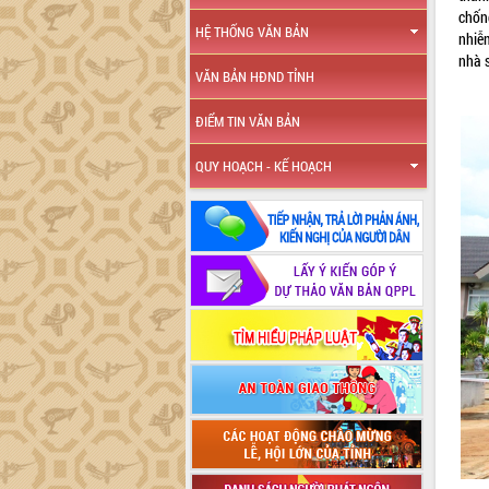
chốn
HỆ THỐNG VĂN BẢN
nhiễm
nhà s
VĂN BẢN HĐND TỈNH
ĐIỂM TIN VĂN BẢN
QUY HOẠCH - KẾ HOẠCH