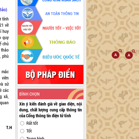
 Bảo)
 tỉnh
21 về
ỉ huy
o quy
ế chủ
 thảo
, phù
ng mắc
 viên
và sử
9 các
BÌNH CHỌN
g xã,
 quan
Xin ý kiến đánh giá về giao diện, nội
dung, chất lượng cung cấp thông tin
của Cổng thông tin điện tử tỉnh
Rất tốt
T.H
Tốt
Trung bình