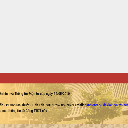
n hình và Thông tin Điện tử cấp ngày 14/05/2010
ẩn - P.Buôn Ma Thuột - Đắk Lắk.
SĐT:
0262.859.9699
Email:
banbientap@daklak.gov.vn ho
lại các thông tin từ Cổng TTĐT này