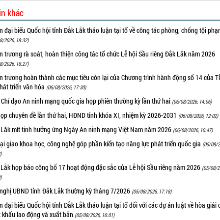
in khác
 đại biểu Quốc hội tỉnh Đắk Lắk thảo luận tại tổ về công tác phòng, chống tội ph
8/2026, 18:32)
 trương rà soát, hoàn thiện công tác tổ chức Lễ hội Sầu riêng Đắk Lắk năm 2026
8/2026, 18:27)
 trương hoàn thành các mục tiêu còn lại của Chương trình hành động số 14 của T
hát triển văn hóa
(06/08/2026, 17:30)
 Chỉ đạo An ninh mạng quốc gia họp phiên thường kỳ lần thứ hai
(06/08/2026, 14:06)
họp chuyên đề lần thứ hai, HĐND tỉnh khóa XI, nhiệm kỳ 2026-2031
(06/08/2026, 12:02)
 Lắk mít tinh hưởng ứng Ngày An ninh mạng Việt Nam năm 2026
(06/08/2026, 10:47)
i giao khoa học, công nghệ góp phần kiến tạo năng lực phát triển quốc gia
(05/08/2
)
 Lắk họp báo công bố 17 hoạt động đặc sắc của Lễ hội Sầu riêng năm 2026
(05/08/2
)
 nghị UBND tỉnh Đắk Lắk thường kỳ tháng 7/2026
(05/08/2026, 17:18)
 đại biểu Quốc hội tỉnh Đắk Lắk thảo luận tại tổ đối với các dự án luật về hòa giải 
t khẩu lao động và xuất bản
(05/08/2026, 16:01)