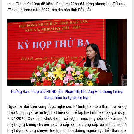
HĐND tỉnh thông qua điều chỉnh Quy
mục đích dưới 10ha để trồng lúa, dưới 20ha đất rừng phòng hộ, đất rừng
hoạch tỉnh thời kỳ 2021-2030
đặc dụng trong năm 2022 trên địa bàn tỉnh Đắk Lắk.
Hội thảo góp ý hồ sơ điều chỉnh quy
hoạch tỉnh Đắk Lắk thời kỳ 2021-2030,
tầm nhìn đến năm 2050
Nâng cao hiệu quả hoạt động của các
doanh nghiệp nhà nước
Hội nghị triển khai kết nối mạng
truyền số liệu chuyên dùng phục vụ cơ
quan Đảng, Nhà nước
Lễ phát động chuỗi hoạt động chung
tay làm sạch môi trường
Xã Ea Kar bước chuyển mình trong
công tác cải cách hành chính mô hình
Trưởng Ban Pháp chế HĐND tỉnh Phạm Thị Phương Hoa thông tin nội
mới
dung thẩm tra tại phiên họp
UBND tỉnh họp báo định kỳ tháng 4
Ngoài ra, đại biểu cũng được nghe các Tờ trình, báo cáo thẩm tra và dự
năm 2026
thảo Nghị quyết về hỗ trợ phát triển kinh tế tập thể tỉnh Đắk Lắk giai đoạn
Hội thảo khoa học “Giải pháp thúc đẩy
2021-2025; Quy định chức danh, số lượng, mức phụ cấp đối với người
phát triển nền kinh tế xanh tại tỉnh
hoạt động không chuyên trách ở cấp xã; mức phụ cấp với những người
Đắk Lắk”
hoạt động không chuyên trách, mức bồi dưỡng người trực tiếp tham gia
Tăng cường giám sát, đôn đốc thực