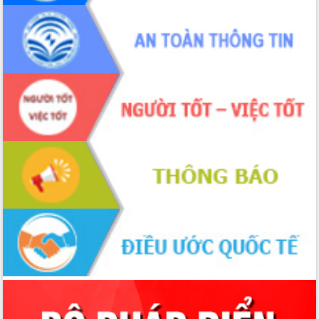
Ngày hội bầu cử đại biểu Quốc hội
khóa XVI và HĐND các cấp nhiệm kỳ
2026-2031
Đảm bảo cuộc bầu cử đại biểu Quốc
hội và đại biểu HĐND các cấp diễn ra
an toàn, hiệu quả, đúng quy định
Thủ tướng Chính phủ Phạm Minh Chính
kiểm tra, chỉ đạo hoàn thành các dự
án cao tốc và thăm khu tái định cư tại
Đắk Lắk
Sôi nổi Hội đua ngựa truyền thống Gò
Thì Thùng mừng Xuân Bính Ngọ 2026
Lãnh đạo tỉnh dâng hương tưởng niệm
tại Đập Đồng Cam đầu Xuân Bính Ngọ
Ngành nông nghiệp phấn đấu tăng
trưởng đạt 5,86% trong năm 2026
UBND tỉnh Đắk Lắk triển khai công tác
quốc phòng, quân sự địa phương năm
2026
Đắk Lắk tập trung toàn lực khắc phục
tồn tại IUU, sẵn sàng làm việc với