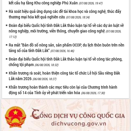
nhanh tiến độ các dự án trọng điểm
kết cấu hạ tầng Khu công nghiệp Phú Xuân
(07/08/2026, 19:47)
trong Khu kinh tế Nam Phú Yên
Rà soát hiệu quả ứng dụng các đề tài khoa học và công nghệ, thúc đẩy
Hòn Yến phát triển du lịch gắn với bảo
thương mại hóa kết quả nghiên cứu
(07/08/2026, 18:34)
tồn biển
Đoàn đại biểu Quốc hội tỉnh Đắk Lắk thảo luận tại tổ về các dự án luật về
Lấy ý kiến điều chỉnh Quy hoạch tỉnh
nông nghiệp, môi trường, viễn thông, chuyển giao công nghệ
(07/08/2026,
Đắk Lắk thời kỳ 2021-2030, tầm nhìn
17:12)
đến năm 2050
Ra mắt “Bản đồ số nông sản, sản phẩm OCOP, du lịch thôn buôn trên nền
Phát động chiến dịch 30 ngày đêm
tảng số của tỉnh Đắk Lắk”
(07/08/2026, 16:46)
giải phóng mặt bằng Tuyến đường bộ
ven biển
Đoàn đại biểu Quốc hội tỉnh Đắk Lắk thảo luận tại tổ về công tác phòng,
chống tội phạm
(06/08/2026, 18:32)
Đắk Lắk nỗ lực thúc đẩy tăng trưởng
kinh tế từ 10% trở lên trong Quý
Khẩn trương rà soát, hoàn thiện công tác tổ chức Lễ hội Sầu riêng Đắk
II/2026
Lắk năm 2026
(06/08/2026, 18:27)
Đắk Lắk ký kết thỏa thuận hợp tác về
Khẩn trương hoàn thành các mục tiêu còn lại của Chương trình hành
chuyển đổi số giai đoạn 2026 – 2030
động số 14 của Tỉnh ủy về phát triển văn hóa
(06/08/2026, 17:30)
với Tập đoàn Bưu chính Viễn thông
Việt Nam
Thứ trưởng Bộ Y tế làm việc với tỉnh
Đắk Lắk về phát triển nhân lực y tế
cho trạm y tế cấp xã
Du lịch Đắk Lắk nâng tầm trải nghiệm