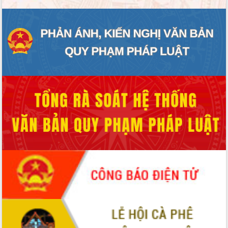
du khách thông qua Hệ thống cơ sở dữ
liệu và Bản đồ số
Tập huấn ứng dụng trí tuệ nhân tạo (AI)
trong thương mại điện tử năm 2026
Đoàn đại biểu Quốc hội tỉnh Đắk Lắk
trao đổi thông tin trước Kỳ họp thứ
nhất, Quốc hội khóa XVI
Quyết liệt cải cách hành chính, khơi
thông nguồn lực phát triển
Nâng cao hiệu lực, hiệu quả HĐND
tỉnh thông qua hiện đại hóa hành chính
Xã Ea Phê gắn cải cách hành chính với
chuyển đổi số
Phó Chủ tịch Thường trực UBND tỉnh
Hồ Thị Nguyên Thảo làm việc tại Trung
tâm Phục vụ hành chính công xã Ea
Phê
Xây dựng nền hành chính số đồng
hành cùng nông dân dân, doanh nghiệp
Giai đoạn 2026-2030, Đắk Lắk phấn