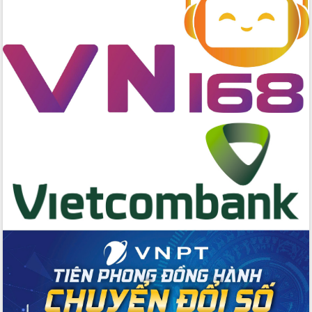
Buôn Đăk Tuôr, xã Cư Pui
Khởi công xây dựng Trường Phổ thông
nội trú liên cấp tiểu học và THCS xã Ia
Rvê
Phó Thủ tướng Chính phủ Mai Văn
Chính chia sẻ, động viên người dân
chịu ảnh hưởng nặng từ bão số 13
Chủ tịch UBND tỉnh kiểm tra công tác
phòng, chống bão số 13 tại các địa
bàn xung yếu
Tập trung đẩy nhanh giải ngân nguồn
vốn các chương trình mục tiêu quốc
gia
Xã Ea H'leo giữ vững và nâng cao chất
lượng các tiêu chí nông thôn mới
Công bố quyết định của Ban Thường
vụ Tỉnh ủy về công tác cán bộ
Nâng cao trách nhiệm người đứng
đầu, phát huy tinh thần chủ động,
sáng tạo để đảm bảo tiến độ giải ngân
vốn đầu tư công năm 2025