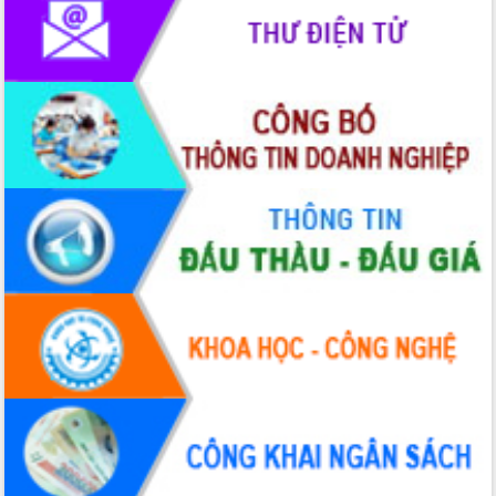
Đẩy mạnh cải cách hành chính, quyết
tâm đạt được mục tiêu tăng trưởng
hai con số trong năm 2026
Tổ chức trang trọng Lễ hội Đền thờ
Lương Văn Chánh năm 2026
Phó Bí thư Tỉnh ủy Đắk Lắk Đỗ Hữu
Huy giữ chức Bí thư Đảng ủy Ủy Ban
Nhân dân tỉnh
Bệnh án điện tử thúc đẩy chuyển đổi
số y tế tại Đắk Lắk
Chuyển đổi số thư viện: Mở rộng
không gian tri thức trong thời đại số
Đánh giá, rút kinh nghiệm công tác tổ
chức diễn tập trước ngày bầu cử
Chương trình “Gặp gỡ hữu nghị –
Friendship Meeting New Year 2026”
Bầu cử Quốc hội và HĐND: Cử tri Đắk
Lắk gửi gắm niềm tin, kỳ vọng vào lá
phiếu
Đắk Lắk sẵn sàng các điều kiện cho