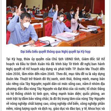
ĐIỂM TIN VĂN BẢN
QUY HOẠCH - KẾ HOẠCH
Đại biểu biểu quyết thông qua Nghị quyết tại Kỳ họp
Tại Kỳ họp, thừa ủy quyền của Chủ tịch UBND tỉnh, Giám đốc Sở Kế
hoạch và Đầu tư Đinh Xuân Hà đã trình bày Tờ trình đề nghị ban hành
Nghị quyết về Kế hoạch xây dựng và phát triển TP. Buôn Ma Thuột đến
năm 2030, tầm nhìn đến năm 2045. Theo đó, mục tiêu đề ra là xây dựng
Buôn Ma Thuột trở thành đô thị xanh, sinh thái, thông minh, mang bản
sắc riêng của Tây Nguyên; người dân có mức sống cao, nằm ở nhóm địa
phương dẫn đầu vùng Tây Nguyên và đạt khá của cả nước; tổ chức Đảng
và hệ thống chính trị tinh gọn, vững mạnh toàn diện; quốc phòng, an
ninh trật tự đảm bảo vững chắc; là đô thị trung tâm của vùng Tây Nguyên
về nông nghiệp chất lượng cao, công nghiệp chế biến, công nghiệp phần
mềm, năng lượng sạch và dịch vụ, giáo dục và đào tạo, y tế, khoa học và