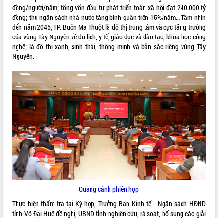
đồng/người/năm; tổng vốn đầu tư phát triển toàn xã hội đạt 240.000 tỷ
Rà soát, hoàn thiện hệ thống thiết chế
đồng; thu ngân sách nhà nước tăng bình quân trên 15%/năm… Tầm nhìn
văn hóa, thể thao đáp ứng yêu cầu
đến năm 2045, TP. Buôn Ma Thuột là đô thị trung tâm và cực tăng trưởng
phát triển mới
của vùng Tây Nguyên về du lịch, y tế, giáo dục và đào tạo, khoa học công
Thường trực HĐND tỉnh Đắk Lắk gặp
nghệ; là đô thị xanh, sinh thái, thông minh và bản sắc riêng vùng Tây
THỐNG KÊ TRUY CẬP
mặt Đoàn chuyên gia y tế TP. Hồ Chí
Nguyên.
Minh
Hôm nay:
15289
Lễ truy điệu và an táng hài cốt liệt sĩ
Tất cả:
66100957
tại Nghĩa trang Liệt sĩ xã Sơn Hòa
Bàn giải pháp tháo gỡ khó khăn trong
xuất khẩu sầu riêng và triển khai quy
định EUDR
Thứ trưởng Bộ Nông nghiệp và Môi
trường Nguyễn Hoàng Hiệp khảo sát
vùng trồng và doanh nghiệp đóng gói
sầu riêng tại Đắk Lắk
Trình diễn nghệ thuật chế biến các
món ăn từ sầu riêng
Quang cảnh phiên họp
Đắk Lắk công bố Quy hoạch và xúc
tiến đầu tư tỉnh
Thực hiện thẩm tra tại Kỳ họp, Trưởng Ban Kinh tế - Ngân sách HĐND
Ngành cá ngừ Đắk Lắk chủ động thích
tỉnh Võ Đại Huế đề nghị, UBND tỉnh nghiên cứu, rà soát, bổ sung các giải