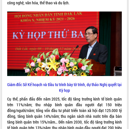
công nghệ, văn hóa, thể thao và du lịch.
VIDEO
Loading the player...
Trailer Lễ hội Sầu riêng Đắk Lắk năm
2026
Khám bệnh, cấp phát thuốc miễn phí
và tặng quà người dân xã Cư Pui
Hội nghị UBND tỉnh Đắk Lắk thường kỳ
tháng 7/2026
Lễ truy tặng danh hiệu “Bà Mẹ Việt
ALBUM ẢNH
Nam Anh hùng” và trao Huân chương
Lao động
Giám đốc Sở Kế hoạch và Đầu tư trình bày tờ trình, dự thảo Nghị quyết tại
UBND tỉnh Đắk Lắk triển khai nhiệm
Kỳ họp
vụ 6 tháng cuối năm 2026
Kỳ họp thứ Hai, Hội đồng nhân dân
Cụ thể, phấn đấu đến năm 2025, tốc độ tăng trưởng kinh tế bình quân
tỉnh khóa XI quyết nghị nhiều nội dung
trên 11%/năm; thu nhập bình quân đầu người đạt 150 triệu
quan trọng
đồng/người/năm; tổng vốn đầu tư phát triển toàn xã hội đạt 125.000 tỷ
đồng, tăng bình quân 14%/năm; thu ngân sách nhà nước trên địa bàn
Bí thư Tỉnh ủy Lương Nguyễn Minh
tăng bình quân trên 15%/năm… Đến năm 2030, tốc độ tăng trưởng kinh
Triết thăm, tặng quà người có công với
tế bình quân trên 13%/năm; thu nhập bình quân đầu người đạt 200 triệu
cách mạng
LIÊN KẾT WEB