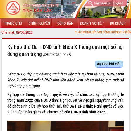
|
Vietnamese
English
TRANG CHỦ
CHÍNH QUYỀN
CÔNG DÂN
DOANH NGHIỆP
DU KHÁCH
Chủ nhật, 09/08/2026
CHÀO MỪNG ĐẾN VỚI CỔNG THÔNG TIN ĐIỆN TỬ TỈNH ĐẮK LẮK
GIỚI THIỆU
Kỳ họp thứ Ba, HĐND tỉnh khóa X thông qua một số nội
dung quan trọng
(09/12/2021, 14:41)
LÃNH ĐẠO UBND TỈNH
Đọc bài viết
TIN TỨC SỰ KIỆN
Sáng 9/12, tiếp tục chương trình làm việc của Kỳ họp thứ Ba, HĐND tỉnh
SỞ, BAN, NGÀNH
khóa X, các đại biểu HĐND tỉnh tiến hành xem xét và thông qua một số
nội dung quan trọng.
UBND CÁC XÃ, PHƯỜNG
Kỳ họp đã thông qua Nghị quyết về việc tổ chức các kỳ họp thường lệ
trong năm 2022 của HĐND tỉnh; Nghị quyết về việc giải quyết những vấn
THÔNG TIN CHỈ ĐẠO ĐIỀU HÀNH
đề phát sinh giữa Kỳ họp thứ Hai, thứ Ba HĐND tỉnh; Nghị quyết về việc
thành lập Đoàn giám sát chuyên đề của HĐND tỉnh năm 2022.
HỆ THỐNG VĂN BẢN
VĂN BẢN HĐND TỈNH