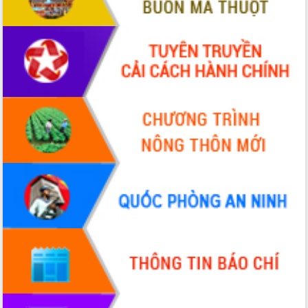
đấu có 77% xã đạt chuẩn nông thôn
mới
Chuyển đổi số 'mở đường' cho nông
nghiệp Đắk Lắk tăng trưởng bứt phá
Triển khai đồng bộ đo đạc, lập hồ sơ
địa chính, hoàn thiện cơ sở dữ liệu đất
đai
Ứng dụng sinh trắc học - Bước tiến
trong hành trình chuyển đổi số tại Đắk
Lắk
Đắk Lắk nâng cao hiệu quả công tác
Đảng từ Sổ tay đảng viên điện tử
Đắk Lắk đẩy mạnh nuôi biển công
nghệ, hướng tới phát triển thủy sản
bền vững
Tập huấn nâng cao năng lực triển khai
chuyển đổi số cho cán bộ, công chức
cấp xã
Đắk Lắk phát động hưởng ứng Ngày
Quyền của người tiêu dùng Việt Nam
2026