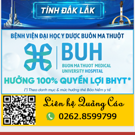
Sở Công Thương đột phá số hóa 100%
thủ tục trực tuyến lấy sự hài lòng của
doanh nghiệp làm thước đo phục vụ
Đảm bảo công tác bầu cử triển khai
đúng tiến độ, quy trình theo luật định
Ban Tuyên giáo và Dân vận Trung ương
tập huấn công tác khoa giáo năm 2025
Đắk Lắk hưởng ứng Ngày Pháp luật
Việt Nam 2025 và biểu dương 25 tập
thể, cá nhân tiêu biểu
Hội nghị lần thứ nhất Ban Chỉ đạo
công tác bầu cử tỉnh Đắk Lắk
Hội nghị UBND tỉnh thường kỳ tháng
10 năm 2025
Kỳ họp chuyên đề lần thứ Ba, HĐND
tỉnh khóa X
Bí thư Tỉnh ủy Lương Nguyễn Minh
Triết kiểm tra việc thực hiện chống
khai thác IUU
Hội thảo chuyên đề “Hành trình xuất