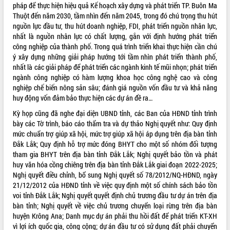
ứng để giữ vững thị trường xuất khẩu
pháp để thực hiện hiệu quả Kế hoạch xây dựng và phát triển TP. Buôn Ma
Thuột đến năm 2030, tầm nhìn đến năm 2045, trong đó chú trọng thu hút
Diễn đàn Kinh tế tư nhân Việt Nam đột
nguồn lực đầu tư, thu hút doanh nghiệp, FDI, phát triển nguồn nhân lực,
phá cơ chế - Hợp tác công tư
nhất là nguồn nhân lực có chất lượng, gắn với định hướng phát triển
Đề án 06 tạo bước ngoặt đột phá trong
công nghiệp của thành phố. Trong quá trình triển khai thực hiện cần chú
cải cách hành chính tỉnh Đắk Lắk
ý xây dựng những giải pháp hướng tới tầm nhìn phát triển thành phố,
Kết nối tour, đẩy mạnh chuyển đổi số
nhất là các giải pháp để phát triển các ngành kinh tế mũi nhọn; phát triển
để phát triển du lịch Đắk Lắk
ngành công nghiệp có hàm lượng khoa học công nghệ cao và công
Khởi động Dự án Đầu tư xây dựng hạ
nghiệp chế biến nông sản sâu; đánh giá nguồn vốn đầu tư và khả năng
tầng kỹ thuật Cụm công nghiệp Tân
huy động vốn đảm bảo thực hiện các dự án đề ra…
Tiến
Kỳ họp cũng đã nghe đại diện UBND tỉnh, các Ban của HĐND tỉnh trình
Gặp mặt các cơ quan báo chí nhân Kỷ
bày các Tờ trình, báo cáo thẩm tra và dự thảo Nghị quyết như: Quy định
niệm 101 năm Ngày Báo chí Cách
mức chuẩn trợ giúp xã hội, mức trợ giúp xã hội áp dụng trên địa bàn tỉnh
mạng Việt Nam
Đắk Lắk; Quy định hỗ trợ mức đóng BHYT cho một số nhóm đối tượng
Đắk Lắk sơ kết 4 năm triển khai thực
tham gia BHYT trên địa bàn tỉnh Đắk Lắk; Nghị quyết bảo tồn và phát
hiện Đề án 06 của Chính phủ
huy văn hóa cồng chiêng trên địa bàn tỉnh Đắk Lắk giai đoạn 2022-2025;
Nghị quyết điều chỉnh, bổ sung Nghị quyết số 78/2012/NQ-HĐND, ngày
Họp báo thông tin về Hội nghị Công bố
21/12/2012 của HĐND tỉnh về việc quy định một số chính sách bảo tồn
Quy hoạch và Xúc tiến đầu tư tỉnh Đắk
voi tỉnh Đắk Lắk; Nghị quyết quyết định chủ trương đầu tư dự án trên địa
Lắk
bàn tỉnh; Nghị quyết về việc chủ trương chuyển loại rừng trên địa bàn
Khơi thông điểm nghẽn, đẩy nhanh
huyện Krông Ana; Danh mục dự án phải thu hồi đất để phát triển KT-XH
giải ngân vốn khắc phục thiên tai
vì lợi ích quốc gia, công cộng; dự án đầu tư có sử dụng đất phải chuyển