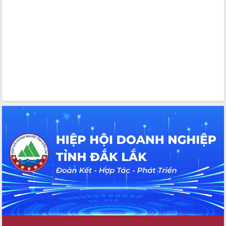
cao kết quả Chiến dịch Quang Trung
tại Đắk Lắk
Hội nghị Ban Chấp hành Đảng bộ tỉnh
Đắk Lắk lần thứ 2 (mở rộng)
Tập trung giải phóng mặt bằng, đẩy
nhanh tiến độ Tuyến đường bộ ven
biển
Gỡ khó, khởi công xây dựng, sửa chữa
toàn bộ nhà ở cho hộ dân đúng tiến độ
đề ra
UBND tỉnh Đắk Lắk tổng kết công tác
quốc phòng, quân sự địa phương năm
2025
Tập trung triển khai quyết liệt, đồng bộ
các giải pháp nhằm thực hiện hiệu quả
các nhiệm vụ đề ra năm 2025
Phát huy vai trò của người có uy tín
trong phòng chống tảo hôn và hôn
nhân cận huyết thống
Nông sản Tây Nguyên thu hút doanh
nghiệp nước ngoài