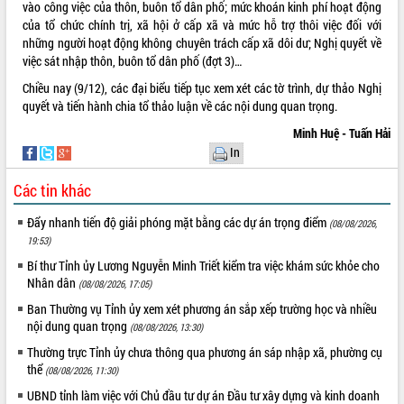
vào công việc của thôn, buôn tổ dân phố; mức khoán kinh phí hoạt động
hiện nhiệm vụ quản lý tài sản công
của tổ chức chính trị, xã hội ở cấp xã và mức hỗ trợ thôi việc đối với
hàng tuần
những người hoạt động không chuyên trách cấp xã dôi dư; Nghị quyết về
Tháo gỡ những vướng mắc, đẩy mạnh
việc sát nhập thôn, buôn tổ dân phố (đợt 3)…
công tác cải cách thủ tục hành chính
Chiều nay (9/12), các đại biểu tiếp tục xem xét các tờ trình, dự thảo Nghị
tại Trung tâm Phục vụ hành chính
quyết và tiến hành chia tổ thảo luận về các nội dung quan trọng.
công tỉnh
Minh Huệ - Tuấn Hải
Đắk Lắk: Tôn vinh 46 giải pháp tại Hội
In
thi Sáng tạo Kỹ thuật 2024 - 2025
Đắk Lắk rà soát, điều chỉnh Đề án 190
Các tin khác
về phát triển nuôi trồng thủy sản
Phó Chủ tịch UBND tỉnh Đắk Lắk
Đẩy nhanh tiến độ giải phóng mặt bằng các dự án trọng điểm
(08/08/2026,
Trương Công Thái kiểm tra thực địa
19:53)
Dự án cao tốc Khánh Hòa - Buôn Ma
Bí thư Tỉnh ủy Lương Nguyễn Minh Triết kiểm tra việc khám sức khỏe cho
Thuột
Nhân dân
(08/08/2026, 17:05)
Định vị cà phê Việt Nam như một “di
Ban Thường vụ Tỉnh ủy xem xét phương án sắp xếp trường học và nhiều
sản sống” trong dòng chảy toàn cầu
nội dung quan trọng
(08/08/2026, 13:30)
Xây dựng nông thôn mới: Nâng cao đời
sống người dân từ những mô hình thiết
Thường trực Tỉnh ủy chưa thông qua phương án sáp nhập xã, phường cụ
thực
thể
(08/08/2026, 11:30)
Quyết liệt tháo gỡ vướng mắc, đẩy
UBND tỉnh làm việc với Chủ đầu tư dự án Đầu tư xây dựng và kinh doanh