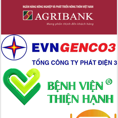
Đắk Lắk định vị thương hiệu du lịch
“Biển – Rừng – Cà phê” trong không
gian phát triển mới
Hội nghị chia sẻ kinh nghiệm, chuyển
giao kỹ thuật y tế, định hướng phát
triển chuyên sâu đến 2030
Chuyển đổi số mở ra không gian phát
triển trong lĩnh vực văn hóa, du lịch
Công bố quyết định của Ban Thường
vụ Tỉnh ủy về công tác cán bộ.
Thủ tướng Phạm Minh Chính: Khẩn
trương tái thiết cuộc sống người dân
sau thiên tai
Tập trung nâng cao chất lượng, tổ
chức sản xuất sầu riêng theo hướng
bền vững
Đẩy nhanh công tác khắc phục, ổn
định đời sống Nhân dân sau bão số 13
Bí thư Tỉnh ủy Lương Nguyễn Minh
Triết dự Ngày hội đại đoàn kết tại