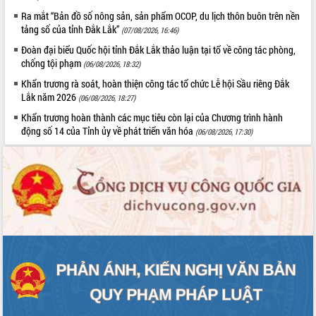
Hội thảo khoa học “Giải pháp thúc đẩy
Ra mắt “Bản đồ số nông sản, sản phẩm OCOP, du lịch thôn buôn trên nền
phát triển nền kinh tế xanh tại tỉnh
tảng số của tỉnh Đắk Lắk”
(07/08/2026, 16:46)
Đắk Lắk”
Đoàn đại biểu Quốc hội tỉnh Đắk Lắk thảo luận tại tổ về công tác phòng,
Tăng cường giám sát, đôn đốc thực
chống tội phạm
(06/08/2026, 18:32)
hiện nhiệm vụ quản lý tài sản công
Khẩn trương rà soát, hoàn thiện công tác tổ chức Lễ hội Sầu riêng Đắk
hàng tuần
Lắk năm 2026
(06/08/2026, 18:27)
Tháo gỡ những vướng mắc, đẩy mạnh
Khẩn trương hoàn thành các mục tiêu còn lại của Chương trình hành
công tác cải cách thủ tục hành chính
động số 14 của Tỉnh ủy về phát triển văn hóa
(06/08/2026, 17:30)
tại Trung tâm Phục vụ hành chính
công tỉnh
Đắk Lắk: Tôn vinh 46 giải pháp tại Hội
thi Sáng tạo Kỹ thuật 2024 - 2025
Đắk Lắk rà soát, điều chỉnh Đề án 190
về phát triển nuôi trồng thủy sản
Phó Chủ tịch UBND tỉnh Đắk Lắk
Trương Công Thái kiểm tra thực địa
Dự án cao tốc Khánh Hòa - Buôn Ma
Thuột
Định vị cà phê Việt Nam như một “di
sản sống” trong dòng chảy toàn cầu