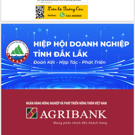
quốc phòng, quân sự địa phương năm
2026
Đắk Lắk tập trung toàn lực khắc phục
tồn tại IUU, sẵn sàng làm việc với
Đoàn thanh tra EC
Chủ tịch UBND tỉnh Tạ Anh Tuấn thăm,
chúc mừng các bệnh viện nhân Ngày
Thầy thuốc Việt Nam
Rộn ràng lễ hội truyền thống Sông
nước Đà Nông lần thứ I năm 2026
Kỳ họp Chuyên đề lần thứ Năm, HĐND
tỉnh Đắk Lắk thông qua các nghị quyết
quan trọng
Thống nhất danh sách giới thiệu ứng
cử đại biểu Quốc hội khoá XVI và đại
biểu HĐND tỉnh Đắk Lắk, nhiệm kỳ
2026-2031
Phát động hai phong trào thi đua quan
trọng trong kỷ nguyên mới
Hội nghị lần thứ tư Ban Chỉ đạo công