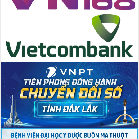
trong phòng chống tảo hôn và hôn
nhân cận huyết thống
Nông sản Tây Nguyên thu hút doanh
nghiệp nước ngoài
Đắk Lắk định vị thương hiệu du lịch
“Biển – Rừng – Cà phê” trong không
gian phát triển mới
Hội nghị chia sẻ kinh nghiệm, chuyển
giao kỹ thuật y tế, định hướng phát
triển chuyên sâu đến 2030
Chuyển đổi số mở ra không gian phát
triển trong lĩnh vực văn hóa, du lịch
Công bố quyết định của Ban Thường
vụ Tỉnh ủy về công tác cán bộ.
Thủ tướng Phạm Minh Chính: Khẩn
trương tái thiết cuộc sống người dân
sau thiên tai
Tập trung nâng cao chất lượng, tổ
chức sản xuất sầu riêng theo hướng
bền vững