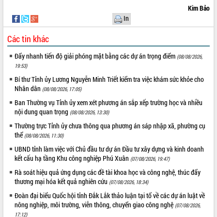
Quy hoạch và Xúc tiến đầu tư tỉnh Đắk
Kim Bảo
Lắk
In
Khơi thông điểm nghẽn, đẩy nhanh
giải ngân vốn khắc phục thiên tai
Các tin khác
HĐND tỉnh thông qua điều chỉnh Quy
hoạch tỉnh thời kỳ 2021-2030
Đẩy nhanh tiến độ giải phóng mặt bằng các dự án trọng điểm
(08/08/2026,
Hội thảo góp ý hồ sơ điều chỉnh quy
19:53)
hoạch tỉnh Đắk Lắk thời kỳ 2021-2030,
Bí thư Tỉnh ủy Lương Nguyễn Minh Triết kiểm tra việc khám sức khỏe cho
tầm nhìn đến năm 2050
Nhân dân
(08/08/2026, 17:05)
Nâng cao hiệu quả hoạt động của các
Ban Thường vụ Tỉnh ủy xem xét phương án sắp xếp trường học và nhiều
doanh nghiệp nhà nước
nội dung quan trọng
(08/08/2026, 13:30)
Hội nghị triển khai kết nối mạng
Thường trực Tỉnh ủy chưa thông qua phương án sáp nhập xã, phường cụ
truyền số liệu chuyên dùng phục vụ cơ
thể
(08/08/2026, 11:30)
quan Đảng, Nhà nước
UBND tỉnh làm việc với Chủ đầu tư dự án Đầu tư xây dựng và kinh doanh
Lễ phát động chuỗi hoạt động chung
kết cấu hạ tầng Khu công nghiệp Phú Xuân
(07/08/2026, 19:47)
tay làm sạch môi trường
Rà soát hiệu quả ứng dụng các đề tài khoa học và công nghệ, thúc đẩy
Xã Ea Kar bước chuyển mình trong
thương mại hóa kết quả nghiên cứu
công tác cải cách hành chính mô hình
(07/08/2026, 18:34)
mới
Đoàn đại biểu Quốc hội tỉnh Đắk Lắk thảo luận tại tổ về các dự án luật về
UBND tỉnh họp báo định kỳ tháng 4
nông nghiệp, môi trường, viễn thông, chuyển giao công nghệ
(07/08/2026,
năm 2026
17:12)