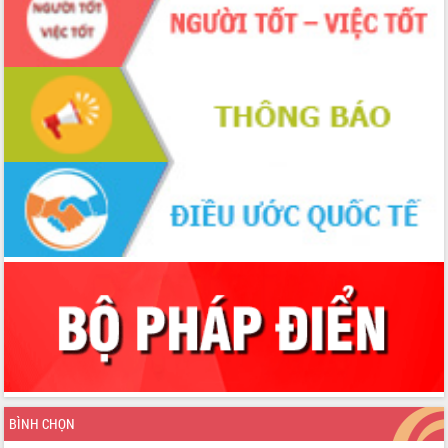
cấp xã
Đắk Lắk phát động hưởng ứng Ngày
Quyền của người tiêu dùng Việt Nam
2026
Đẩy mạnh cải cách hành chính, quyết
tâm đạt được mục tiêu tăng trưởng
hai con số trong năm 2026
Tổ chức trang trọng Lễ hội Đền thờ
Lương Văn Chánh năm 2026
Phó Bí thư Tỉnh ủy Đắk Lắk Đỗ Hữu
Huy giữ chức Bí thư Đảng ủy Ủy Ban
Nhân dân tỉnh
Bệnh án điện tử thúc đẩy chuyển đổi
số y tế tại Đắk Lắk
Chuyển đổi số thư viện: Mở rộng
không gian tri thức trong thời đại số
Đánh giá, rút kinh nghiệm công tác tổ
chức diễn tập trước ngày bầu cử
Chương trình “Gặp gỡ hữu nghị –
BÌNH CHỌN
Friendship Meeting New Year 2026”