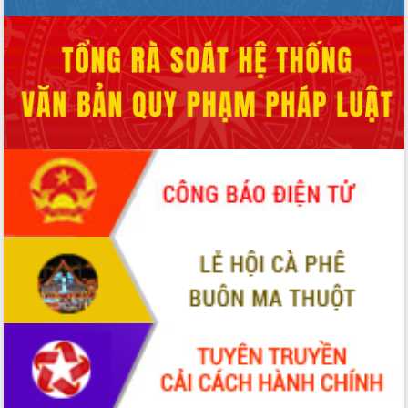
Xây dựng nông thôn mới: Nâng cao đời
sống người dân từ những mô hình thiết
thực
Quyết liệt tháo gỡ vướng mắc, đẩy
nhanh tiến độ các dự án trọng điểm
trong Khu kinh tế Nam Phú Yên
Hòn Yến phát triển du lịch gắn với bảo
tồn biển
Lấy ý kiến điều chỉnh Quy hoạch tỉnh
Đắk Lắk thời kỳ 2021-2030, tầm nhìn
đến năm 2050
Phát động chiến dịch 30 ngày đêm
giải phóng mặt bằng Tuyến đường bộ
ven biển
Đắk Lắk nỗ lực thúc đẩy tăng trưởng
kinh tế từ 10% trở lên trong Quý
II/2026
Đắk Lắk ký kết thỏa thuận hợp tác về
chuyển đổi số giai đoạn 2026 – 2030
với Tập đoàn Bưu chính Viễn thông
Việt Nam