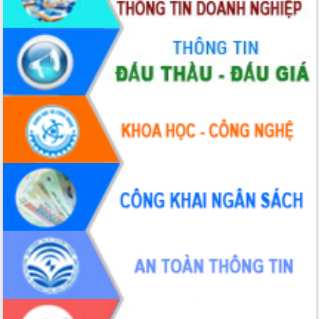
Xây dựng nền hành chính số đồng
hành cùng nông dân dân, doanh nghiệp
Giai đoạn 2026-2030, Đắk Lắk phấn
đấu có 77% xã đạt chuẩn nông thôn
mới
Chuyển đổi số 'mở đường' cho nông
nghiệp Đắk Lắk tăng trưởng bứt phá
Triển khai đồng bộ đo đạc, lập hồ sơ
địa chính, hoàn thiện cơ sở dữ liệu đất
đai
Ứng dụng sinh trắc học - Bước tiến
trong hành trình chuyển đổi số tại Đắk
Lắk
Đắk Lắk nâng cao hiệu quả công tác
Đảng từ Sổ tay đảng viên điện tử
Đắk Lắk đẩy mạnh nuôi biển công
nghệ, hướng tới phát triển thủy sản
bền vững
Tập huấn nâng cao năng lực triển khai
chuyển đổi số cho cán bộ, công chức