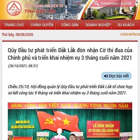
|
Vietnamese
English
TRANG CHỦ
CHÍNH QUYỀN
CÔNG DÂN
DOANH NGHIỆP
DU KHÁCH
Thứ bảy, 08/08/2026
CHÀO MỪNG ĐẾN VỚI CỔNG THÔNG
GIỚI THIỆU
Qũy Đầu tư phát triển Đắk Lắk đón nhận Cờ thi đua của
Chính phủ và triển khai nhiệm vụ 3 tháng cuối năm 2021
LÃNH ĐẠO UBND TỈNH
(26/10/2021, 08:31)
TIN TỨC SỰ KIỆN
Đọc bài viết
SỞ, BAN, NGÀNH
Chiều 25/10, Hội đồng quản lý Qũy Đầu tư phát triển Đắk Lắk tổ chức họp
sơ kết công tác 9 tháng và triển khai nhiệm vụ 3 tháng cuối năm 2021.
UBND CÁC XÃ, PHƯỜNG
THÔNG TIN CHỈ ĐẠO ĐIỀU HÀNH
HỆ THỐNG VĂN BẢN
VĂN BẢN HĐND TỈNH