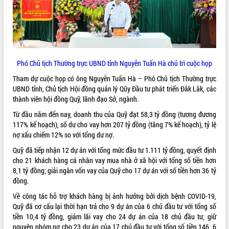
ĐIỂM TIN VĂN BẢN
QUY HOẠCH - KẾ HOẠCH
Phó Chủ tịch Thường trực UBND tỉnh Nguyễn Tuấn Hà chủ trì cuộc họp
Tham dự cuộc họp có ông Nguyễn Tuấn Hà – Phó Chủ tịch Thường trực
UBND tỉnh, Chủ tịch Hội đồng quản lý Qũy Đầu tư phát triển Đắk Lắk, các
thành viên hội đồng Quỹ, lãnh đạo Sở, ngành.
Từ đầu năm đến nay, doanh thu của Quỹ đạt 58,3 tỷ đồng (tương đương
117% kế hoạch), số dư cho vay hơn 207 tỷ đồng (tăng 7% kế hoạch), tỷ lệ
nợ xấu chiếm 12% so với tổng dư nợ.
Quỹ đã tiếp nhận 12 dự án với tổng mức đầu tư 1.111 tỷ đồng, quyết định
cho 21 khách hàng cá nhân vay mua nhà ở xã hội với tổng số tiền hơn
8,1 tỷ đồng; giải ngân vốn vay của Quỹ cho 17 dự án với số tiền hơn 36 tỷ
đồng.
Về công tác hỗ trợ khách hàng bị ảnh hưởng bởi dịch bệnh COVID-19,
Quỹ đã cơ cấu lại thời hạn trả cho 9 dự án của 6 chủ đầu tư với tổng số
tiền 10,4 tỷ đồng, giảm lãi vay cho 24 dự án của 18 chủ đầu tư, giữ
nguyên nhóm nợ cho 23 dự án của 17 chủ đầu tư với tổng số tiền 146, 6