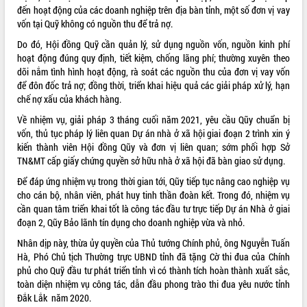
món ăn từ sầu riêng
đến hoạt động của các doanh nghiệp trên địa bàn tỉnh, một số đơn vị vay
Đắk Lắk công bố Quy hoạch và xúc
vốn tại Quỹ không có nguồn thu để trả nợ.
tiến đầu tư tỉnh
Do đó, Hội đồng Quỹ cần quản lý, sử dụng nguồn vốn, nguồn kinh phí
Ngành cá ngừ Đắk Lắk chủ động thích
hoạt động đúng quy định, tiết kiệm, chống lãng phí; thường xuyên theo
ứng để giữ vững thị trường xuất khẩu
dõi nắm tình hình hoạt động, rà soát các nguồn thu của đơn vị vay vốn
Diễn đàn Kinh tế tư nhân Việt Nam đột
để đôn đốc trả nợ; đồng thời, triển khai hiệu quả các giải pháp xử lý, hạn
phá cơ chế - Hợp tác công tư
chế nợ xấu của khách hàng.
Đề án 06 tạo bước ngoặt đột phá trong
Về nhiệm vụ, giải pháp 3 tháng cuối năm 2021, yêu cầu Qũy chuẩn bị
cải cách hành chính tỉnh Đắk Lắk
vốn, thủ tục pháp lý liên quan Dự án nhà ở xã hội giai đoạn 2 trình xin ý
Kết nối tour, đẩy mạnh chuyển đổi số
kiến thành viên Hội đồng Qũy và đơn vị liên quan; sớm phối hợp Sở
để phát triển du lịch Đắk Lắk
TN&MT cấp giấy chứng quyền sở hữu nhà ở xã hội đã bàn giao sử dụng.
Khởi động Dự án Đầu tư xây dựng hạ
Để đáp ứng nhiệm vụ trong thời gian tới, Qũy tiếp tục nâng cao nghiệp vụ
tầng kỹ thuật Cụm công nghiệp Tân
cho cán bộ, nhân viên, phát huy tinh thần đoàn kết. Trong đó, nhiệm vụ
Tiến
cần quan tâm triển khai tốt là công tác đầu tư trực tiếp Dự án Nhà ở giai
Gặp mặt các cơ quan báo chí nhân Kỷ
đoạn 2, Qũy Bảo lãnh tín dụng cho doanh nghiệp vừa và nhỏ.
niệm 101 năm Ngày Báo chí Cách
Nhân dịp này, thừa ủy quyền của Thủ tướng Chính phủ, ông Nguyễn Tuấn
mạng Việt Nam
Hà, Phó Chủ tịch Thường trực UBND tỉnh đã tặng Cờ thi đua của Chính
Đắk Lắk sơ kết 4 năm triển khai thực
phủ cho Quỹ đầu tư phát triển tỉnh vì có thành tích hoàn thành xuất sắc,
hiện Đề án 06 của Chính phủ
toàn diện nhiệm vụ công tác, dẫn đầu phong trào thi đua yêu nước tỉnh
Họp báo thông tin về Hội nghị Công bố
Đắk Lắk năm 2020.