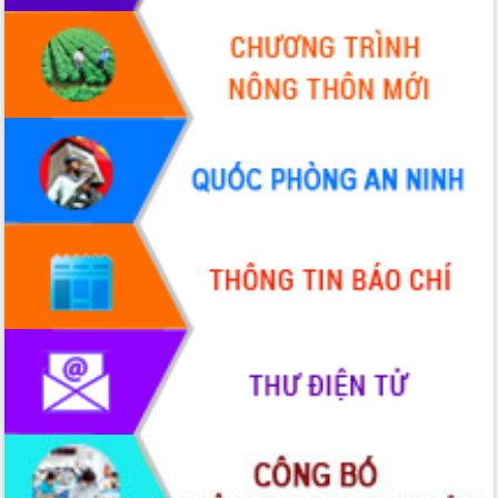
Thứ trưởng Bộ Y tế làm việc với tỉnh
Đắk Lắk về phát triển nhân lực y tế
cho trạm y tế cấp xã
Du lịch Đắk Lắk nâng tầm trải nghiệm
du khách thông qua Hệ thống cơ sở dữ
liệu và Bản đồ số
Tập huấn ứng dụng trí tuệ nhân tạo (AI)
trong thương mại điện tử năm 2026
Đoàn đại biểu Quốc hội tỉnh Đắk Lắk
trao đổi thông tin trước Kỳ họp thứ
nhất, Quốc hội khóa XVI
Quyết liệt cải cách hành chính, khơi
thông nguồn lực phát triển
Nâng cao hiệu lực, hiệu quả HĐND
tỉnh thông qua hiện đại hóa hành chính
Xã Ea Phê gắn cải cách hành chính với
chuyển đổi số
Phó Chủ tịch Thường trực UBND tỉnh
Hồ Thị Nguyên Thảo làm việc tại Trung
tâm Phục vụ hành chính công xã Ea
Phê