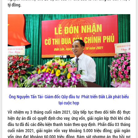
tỷ đồng.
VIDEO
Khám bệnh, cấp phát thuốc miễn phí
và tặng quà người dân xã Cư Pui
Hội nghị UBND tỉnh Đắk Lắk thường kỳ
tháng 7/2026
Ông Nguyễn Tấn Tài- Giám đốc Qũy đầu tư Phát triển Đắk Lắk phát biểu
Lễ truy tặng danh hiệu “Bà Mẹ Việt
tại cuộc họp
Nam Anh hùng” và trao Huân chương
Lao động
Về nhiệm vụ 3 tháng cuối năm 2021, Qũy tiếp tục theo dõi tiến độ thực
ALBUM ẢNH
UBND tỉnh Đắk Lắk triển khai nhiệm
hiện dự án đã có quyết định cho vay, ứng vốn, giải ngân kịp thời khi chủ
vụ 6 tháng cuối năm 2026
đầu tư đã đủ các điều kiện thanh toán theo quy định. Phấn đấu 03 tháng
cuối năm 2021, giải ngân vốn vay khoảng 5.000 triệu đồng; giải ngân
Kỳ họp thứ Hai, Hội đồng nhân dân
vốn ứng đạt khoảng 60.000 triệu đồng. Bám sát phương án thu hồi nợ
tỉnh khóa XI quyết nghị nhiều nội dung