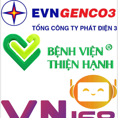
tác bầu cử tỉnh Đắk Lắk
Hội nghị Báo cáo viên Trung ương
tháng 01/2026
Phó Thủ tướng Hồ Quốc Dũng đánh giá
cao kết quả Chiến dịch Quang Trung
tại Đắk Lắk
Hội nghị Ban Chấp hành Đảng bộ tỉnh
Đắk Lắk lần thứ 2 (mở rộng)
Tập trung giải phóng mặt bằng, đẩy
nhanh tiến độ Tuyến đường bộ ven
biển
Gỡ khó, khởi công xây dựng, sửa chữa
toàn bộ nhà ở cho hộ dân đúng tiến độ
đề ra
UBND tỉnh Đắk Lắk tổng kết công tác
quốc phòng, quân sự địa phương năm
2025
Tập trung triển khai quyết liệt, đồng bộ
các giải pháp nhằm thực hiện hiệu quả
các nhiệm vụ đề ra năm 2025
Phát huy vai trò của người có uy tín