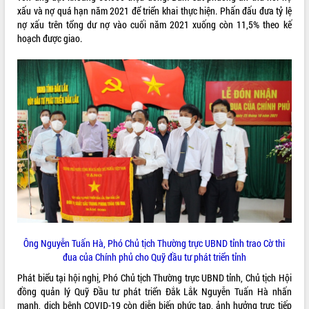
xấu và nợ quá hạn năm 2021 để triển khai thực hiện. Phấn đấu đưa tỷ lệ
quan trọng
nợ xấu trên tổng dư nợ vào cuối năm 2021 xuống còn 11,5% theo kế
Bí thư Tỉnh ủy Lương Nguyễn Minh
hoạch được giao.
Triết thăm, tặng quà người có công với
cách mạng
Rà soát, hoàn thiện hệ thống thiết chế
văn hóa, thể thao đáp ứng yêu cầu
LIÊN KẾT WEB
phát triển mới
Thường trực HĐND tỉnh Đắk Lắk gặp
mặt Đoàn chuyên gia y tế TP. Hồ Chí
Minh
THỐNG KÊ TRUY CẬP
Lễ truy điệu và an táng hài cốt liệt sĩ
tại Nghĩa trang Liệt sĩ xã Sơn Hòa
Hôm nay:
516
Bàn giải pháp tháo gỡ khó khăn trong
Tất cả:
66086184
xuất khẩu sầu riêng và triển khai quy
định EUDR
Thứ trưởng Bộ Nông nghiệp và Môi
Ông Nguyễn Tuấn Hà, Phó Chủ tịch Thường trực UBND tỉnh trao Cờ thi
trường Nguyễn Hoàng Hiệp khảo sát
đua của Chính phủ cho Quỹ đầu tư phát triển tỉnh
vùng trồng và doanh nghiệp đóng gói
Phát biểu tại hội nghị, Phó Chủ tịch Thường trực UBND tỉnh, Chủ tịch Hội
sầu riêng tại Đắk Lắk
đồng quản lý Quỹ Đầu tư phát triển Đắk Lắk Nguyễn Tuấn Hà nhấn
Trình diễn nghệ thuật chế biến các
mạnh, dịch bệnh COVID-19 còn diễn biến phức tạp, ảnh hưởng trực tiếp