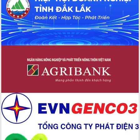
Hồ Thị Nguyên Thảo làm việc tại Trung
tâm Phục vụ hành chính công xã Ea
Phê
Xây dựng nền hành chính số đồng
hành cùng nông dân dân, doanh nghiệp
Giai đoạn 2026-2030, Đắk Lắk phấn
đấu có 77% xã đạt chuẩn nông thôn
mới
Chuyển đổi số 'mở đường' cho nông
nghiệp Đắk Lắk tăng trưởng bứt phá
Triển khai đồng bộ đo đạc, lập hồ sơ
địa chính, hoàn thiện cơ sở dữ liệu đất
đai
Ứng dụng sinh trắc học - Bước tiến
trong hành trình chuyển đổi số tại Đắk
Lắk
Đắk Lắk nâng cao hiệu quả công tác
Đảng từ Sổ tay đảng viên điện tử
Đắk Lắk đẩy mạnh nuôi biển công
nghệ, hướng tới phát triển thủy sản
bền vững