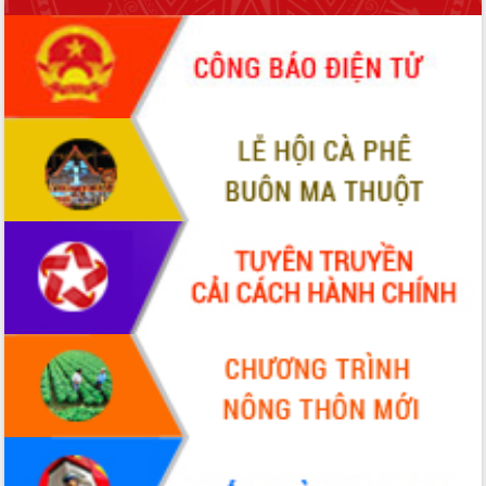
sầu riêng tại Đắk Lắk
Trình diễn nghệ thuật chế biến các
món ăn từ sầu riêng
Đắk Lắk công bố Quy hoạch và xúc
tiến đầu tư tỉnh
Ngành cá ngừ Đắk Lắk chủ động thích
ứng để giữ vững thị trường xuất khẩu
Diễn đàn Kinh tế tư nhân Việt Nam đột
phá cơ chế - Hợp tác công tư
Đề án 06 tạo bước ngoặt đột phá trong
cải cách hành chính tỉnh Đắk Lắk
Kết nối tour, đẩy mạnh chuyển đổi số
để phát triển du lịch Đắk Lắk
Khởi động Dự án Đầu tư xây dựng hạ
tầng kỹ thuật Cụm công nghiệp Tân
Tiến
Gặp mặt các cơ quan báo chí nhân Kỷ
niệm 101 năm Ngày Báo chí Cách
mạng Việt Nam
Đắk Lắk sơ kết 4 năm triển khai thực