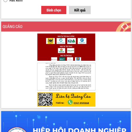
với Tập đoàn Bưu chính Viễn thông
Việt Nam
Bình chọn
Kết quả
Thứ trưởng Bộ Y tế làm việc với tỉnh
Đắk Lắk về phát triển nhân lực y tế
QUẢNG CÁO
cho trạm y tế cấp xã
Du lịch Đắk Lắk nâng tầm trải nghiệm
du khách thông qua Hệ thống cơ sở dữ
liệu và Bản đồ số
Tập huấn ứng dụng trí tuệ nhân tạo (AI)
trong thương mại điện tử năm 2026
Đoàn đại biểu Quốc hội tỉnh Đắk Lắk
trao đổi thông tin trước Kỳ họp thứ
nhất, Quốc hội khóa XVI
Quyết liệt cải cách hành chính, khơi
thông nguồn lực phát triển
Nâng cao hiệu lực, hiệu quả HĐND
tỉnh thông qua hiện đại hóa hành chính
Xã Ea Phê gắn cải cách hành chính với
chuyển đổi số
Phó Chủ tịch Thường trực UBND tỉnh