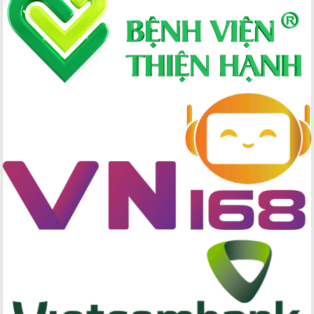
Tập huấn nâng cao năng lực triển khai
chuyển đổi số cho cán bộ, công chức
cấp xã
Đắk Lắk phát động hưởng ứng Ngày
Quyền của người tiêu dùng Việt Nam
2026
Đẩy mạnh cải cách hành chính, quyết
tâm đạt được mục tiêu tăng trưởng
hai con số trong năm 2026
Tổ chức trang trọng Lễ hội Đền thờ
Lương Văn Chánh năm 2026
Phó Bí thư Tỉnh ủy Đắk Lắk Đỗ Hữu
Huy giữ chức Bí thư Đảng ủy Ủy Ban
Nhân dân tỉnh
Bệnh án điện tử thúc đẩy chuyển đổi
số y tế tại Đắk Lắk
Chuyển đổi số thư viện: Mở rộng
không gian tri thức trong thời đại số
Đánh giá, rút kinh nghiệm công tác tổ
chức diễn tập trước ngày bầu cử