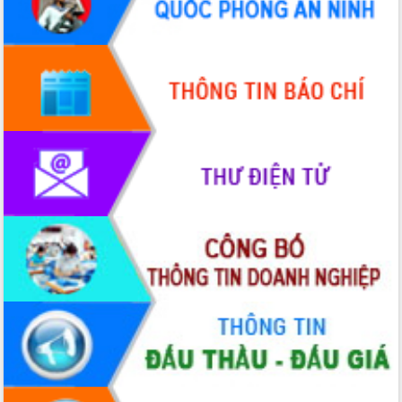
hiện Đề án 06 của Chính phủ
Họp báo thông tin về Hội nghị Công bố
Quy hoạch và Xúc tiến đầu tư tỉnh Đắk
Lắk
Khơi thông điểm nghẽn, đẩy nhanh
giải ngân vốn khắc phục thiên tai
HĐND tỉnh thông qua điều chỉnh Quy
hoạch tỉnh thời kỳ 2021-2030
Hội thảo góp ý hồ sơ điều chỉnh quy
hoạch tỉnh Đắk Lắk thời kỳ 2021-2030,
tầm nhìn đến năm 2050
Nâng cao hiệu quả hoạt động của các
doanh nghiệp nhà nước
Hội nghị triển khai kết nối mạng
truyền số liệu chuyên dùng phục vụ cơ
quan Đảng, Nhà nước
Lễ phát động chuỗi hoạt động chung
tay làm sạch môi trường
Xã Ea Kar bước chuyển mình trong
công tác cải cách hành chính mô hình
mới