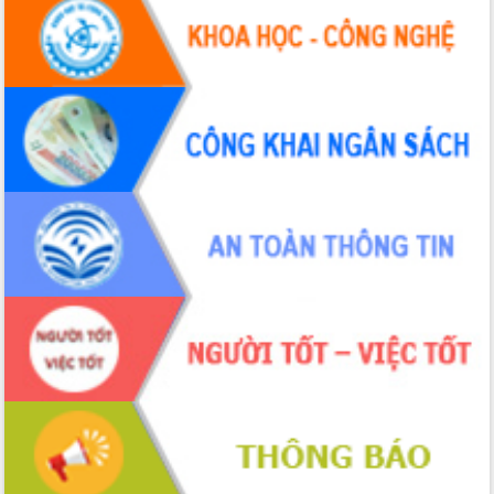
UBND tỉnh họp báo định kỳ tháng 4
năm 2026
Hội thảo khoa học “Giải pháp thúc đẩy
phát triển nền kinh tế xanh tại tỉnh
Đắk Lắk”
Tăng cường giám sát, đôn đốc thực
hiện nhiệm vụ quản lý tài sản công
hàng tuần
Tháo gỡ những vướng mắc, đẩy mạnh
công tác cải cách thủ tục hành chính
tại Trung tâm Phục vụ hành chính
công tỉnh
Đắk Lắk: Tôn vinh 46 giải pháp tại Hội
thi Sáng tạo Kỹ thuật 2024 - 2025
Đắk Lắk rà soát, điều chỉnh Đề án 190
về phát triển nuôi trồng thủy sản
Phó Chủ tịch UBND tỉnh Đắk Lắk
Trương Công Thái kiểm tra thực địa
Dự án cao tốc Khánh Hòa - Buôn Ma
Thuột