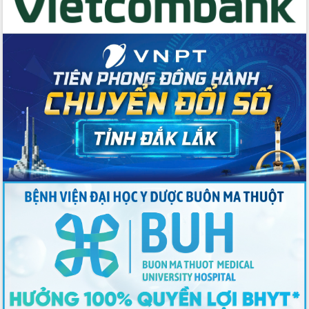
Chương trình “Gặp gỡ hữu nghị –
Friendship Meeting New Year 2026”
Bầu cử Quốc hội và HĐND: Cử tri Đắk
Lắk gửi gắm niềm tin, kỳ vọng vào lá
phiếu
Đắk Lắk sẵn sàng các điều kiện cho
Ngày hội bầu cử đại biểu Quốc hội
khóa XVI và HĐND các cấp nhiệm kỳ
2026-2031
Đảm bảo cuộc bầu cử đại biểu Quốc
hội và đại biểu HĐND các cấp diễn ra
an toàn, hiệu quả, đúng quy định
Thủ tướng Chính phủ Phạm Minh Chính
kiểm tra, chỉ đạo hoàn thành các dự
án cao tốc và thăm khu tái định cư tại
Đắk Lắk
Sôi nổi Hội đua ngựa truyền thống Gò
Thì Thùng mừng Xuân Bính Ngọ 2026
Lãnh đạo tỉnh dâng hương tưởng niệm
tại Đập Đồng Cam đầu Xuân Bính Ngọ
Ngành nông nghiệp phấn đấu tăng