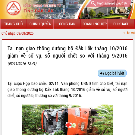
|
Vietnamese
English
TRANG CHỦ
CHÍNH QUYỀN
CÔNG DÂN
DOANH NGHIỆP
DU KHÁCH
Chủ nhật, 09/08/2026
CHÀO MỪNG ĐẾN VỚI C
GIỚI THIỆU
Tai nạn giao thông đường bộ Đắk Lắk tháng 10/2016
giảm về số vụ, số người chết so với tháng 9/2016
LÃNH ĐẠO UBND TỈNH
(03/11/2016, 13:41)
TIN TỨC SỰ KIỆN
Đọc bài viết
SỞ, BAN, NGÀNH
Tại cuộc Họp báo chiều 02/11, Văn phòng UBND tỉnh cho biết, tai nạn
giao thông đường bộ Đắk Lắk tháng 10/2016 giảm về số vụ, số người
UBND CÁC XÃ, PHƯỜNG
chết, số người bị thương so với tháng 9/2016.
THÔNG TIN CHỈ ĐẠO ĐIỀU HÀNH
HỆ THỐNG VĂN BẢN
VĂN BẢN HĐND TỈNH