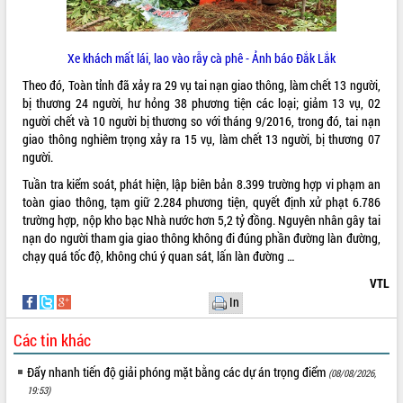
ĐIỂM TIN VĂN BẢN
Xe khách mất lái, lao vào rẫy cà phê - Ảnh báo Đắk Lắk
QUY HOẠCH - KẾ HOẠCH
Theo đó, Toàn tỉnh đã xảy ra 29 vụ tai nạn giao thông, làm chết 13 người,
bị thương 24 người, hư hỏng 38 phương tiện các loại; giảm 13 vụ, 02
người chết và 10 người bị thương so với tháng 9/2016, trong đó, tai nạn
giao thông nghiêm trọng xảy ra 15 vụ, làm chết 13 người, bị thương 07
người.
Tuần tra kiểm soát, phát hiện, lập biên bản 8.399 trường hợp vi phạm an
toàn giao thông, tạm giữ 2.284 phương tiện, quyết định xử phạt 6.786
trường hợp, nộp kho bạc Nhà nước hơn 5,2 tỷ đồng. Nguyên nhân gây tai
nạn do người tham gia giao thông không đi đúng phần đường làn đường,
chạy quá tốc độ, không chú ý quan sát, lấn làn đường …
VTL
In
Các tin khác
Đẩy nhanh tiến độ giải phóng mặt bằng các dự án trọng điểm
(08/08/2026,
19:53)