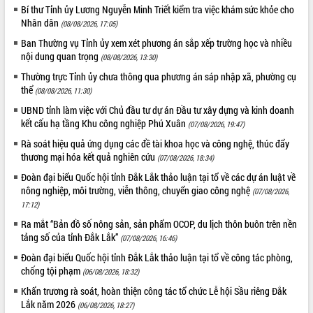
Bí thư Tỉnh ủy Lương Nguyễn Minh Triết kiểm tra việc khám sức khỏe cho
VIDEO
Nhân dân
(08/08/2026, 17:05)
Ban Thường vụ Tỉnh ủy xem xét phương án sắp xếp trường học và nhiều
nội dung quan trọng
(08/08/2026, 13:30)
Thường trực Tỉnh ủy chưa thông qua phương án sáp nhập xã, phường cụ
thể
(08/08/2026, 11:30)
UBND tỉnh làm việc với Chủ đầu tư dự án Đầu tư xây dựng và kinh doanh
kết cấu hạ tầng Khu công nghiệp Phú Xuân
(07/08/2026, 19:47)
Rà soát hiệu quả ứng dụng các đề tài khoa học và công nghệ, thúc đẩy
thương mại hóa kết quả nghiên cứu
Trailer Lễ hội Sầu riêng Đắk Lắk năm
(07/08/2026, 18:34)
2026
Đoàn đại biểu Quốc hội tỉnh Đắk Lắk thảo luận tại tổ về các dự án luật về
Khám bệnh, cấp phát thuốc miễn phí
nông nghiệp, môi trường, viễn thông, chuyển giao công nghệ
(07/08/2026,
và tặng quà người dân xã Cư Pui
17:12)
Hội nghị UBND tỉnh Đắk Lắk thường kỳ
Ra mắt “Bản đồ số nông sản, sản phẩm OCOP, du lịch thôn buôn trên nền
tháng 7/2026
tảng số của tỉnh Đắk Lắk”
(07/08/2026, 16:46)
Lễ truy tặng danh hiệu “Bà Mẹ Việt
Đoàn đại biểu Quốc hội tỉnh Đắk Lắk thảo luận tại tổ về công tác phòng,
ALBUM ẢNH
Nam Anh hùng” và trao Huân chương
chống tội phạm
(06/08/2026, 18:32)
Lao động
Khẩn trương rà soát, hoàn thiện công tác tổ chức Lễ hội Sầu riêng Đắk
UBND tỉnh Đắk Lắk triển khai nhiệm
Lắk năm 2026
(06/08/2026, 18:27)
vụ 6 tháng cuối năm 2026