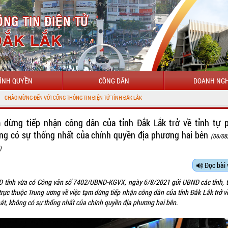
ÍNH QUYỀN
CÔNG DÂN
DOANH NGH
 ĐẾN VỚI CỔNG THÔNG TIN ĐIỆN TỬ TỈNH ĐẮK LẮK
dừng tiếp nhận công dân của tỉnh Đắk Lắk trở về tỉnh tự p
g có sự thống nhất của chính quyền địa phương hai bên
(06/08
)
Đọc bài 
 tỉnh vừa có Công văn số 7402/UBND-KGVX, ngày 6/8/2021 gửi UBND các tỉnh, 
rực thuộc Trung ương về việc tạm dừng tiếp nhận công dân của tỉnh Đắk Lắk trở về
hát, không có sự thống nhất của chính quyền địa phương hai bên.