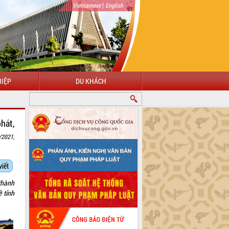
|
Vietnamese
English
IỆP
DU KHÁCH
hát,
/2021,
viết
thành
 tỉnh