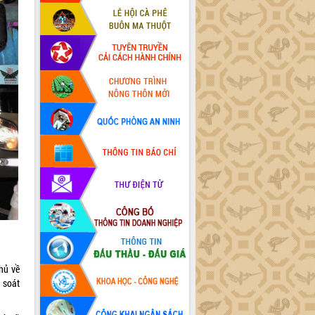
hủ về
m soát