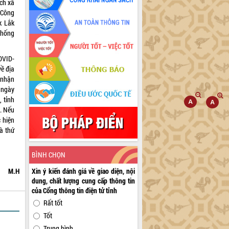
́ch xã
i Công
 Lắk
thống
OVID-
về địa
 nhận
ngày
 tỉnh
. Nếu
 hiện
̀ thứ
BÌNH CHỌN
M.H
Xin ý kiến đánh giá về giao diện, nội
dung, chất lượng cung cấp thông tin
của Cổng thông tin điện tử tỉnh
Rất tốt
Tốt
Trung bình