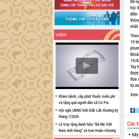
Để ng
hội 
điện
thông
nhất
VIDEO
Theo
19 ti
phươn
khoa
10/8/
Tây N
được
đưa đ
tự ưu
Xem c
Khám bệnh, cấp phát thuốc miễn phí
và tặng quà người dân xã Cư Pui
Hội nghị UBND tỉnh Đắk Lắk thường kỳ
tháng 7/2026
Các t
Lễ truy tặng danh hiệu “Bà Mẹ Việt
Nam Anh hùng” và trao Huân chương
Đẩy
Lao động