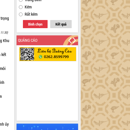
Kém
Rất kém
 trọng
Bình chọn
Kết quả
 11:30)
QUẢNG CÁO
ng Khu
 kết
 môi
ỉnh
ạm
ỉnh ủy