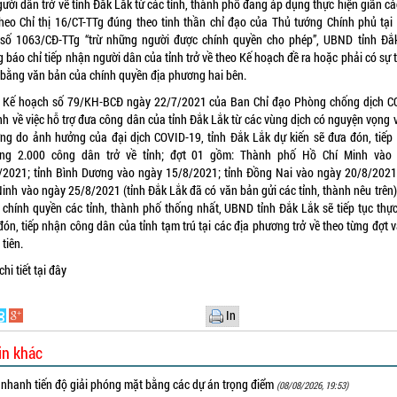
ười dân trở về tỉnh Đắk Lắk từ các tỉnh, thành phố đang áp dụng thực hiện giãn ca
theo Chỉ thị 16/CT-TTg đúng theo tinh thần chỉ đạo của Thủ tướng Chính phủ tạ
 số 1063/CĐ-TTg “trừ những người được chính quyền cho phép”, UBND tỉnh Đắk
 báo chỉ tiếp nhận người dân của tỉnh trở về theo Kế hoạch đề ra hoặc phải có sự 
 bằng văn bản của chính quyền địa phương hai bên.
 Kế hoạch số 79/KH-BCĐ ngày 22/7/2021 của Ban Chỉ đạo Phòng chống dịch C
̉nh về việc hỗ trợ đưa công dân của tỉnh Đắk Lắk từ các vùng dịch có nguyện vọng 
g do ảnh hưởng của đại dịch COVID-19, tỉnh Đắk Lắk dự kiến sẽ đưa đón, tiếp
̉ng 2.000 công dân trở về tỉnh; đợt 01 gồm: Thành phố Hồ Chí Minh vào 
2021; tỉnh Bình Dương vào ngày 15/8/2021; tỉnh Đồng Nai vào ngày 20/8/2021,
inh vào ngày 25/8/2021 (tỉnh Đắk Lắk đã có văn bản gửi các tỉnh, thành nêu trên)
 chính quyền các tỉnh, thành phố thống nhất, UBND tỉnh Đắk Lắk sẽ tiếp tục thực
ón, tiếp nhận công dân của tỉnh tạm trú tại các địa phương trở về theo từng đợt va
 tiên.
hi tiết tại
đây
In
in khác
 nhanh tiến độ giải phóng mặt bằng các dự án trọng điểm
(08/08/2026, 19:53)