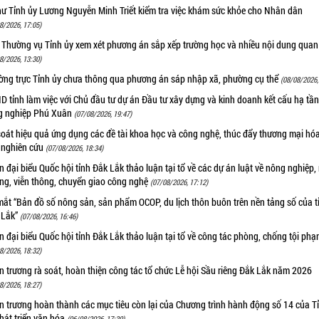
hư Tỉnh ủy Lương Nguyễn Minh Triết kiểm tra việc khám sức khỏe cho Nhân dân
8/2026, 17:05)
 Thường vụ Tỉnh ủy xem xét phương án sắp xếp trường học và nhiều nội dung quan
8/2026, 13:30)
ờng trực Tỉnh ủy chưa thông qua phương án sáp nhập xã, phường cụ thể
(08/08/2026,
 tỉnh làm việc với Chủ đầu tư dự án Đầu tư xây dựng và kinh doanh kết cấu hạ tầ
g nghiệp Phú Xuân
(07/08/2026, 19:47)
oát hiệu quả ứng dụng các đề tài khoa học và công nghệ, thúc đẩy thương mại hóa
 nghiên cứu
(07/08/2026, 18:34)
 đại biểu Quốc hội tỉnh Đắk Lắk thảo luận tại tổ về các dự án luật về nông nghiệp,
ờng, viễn thông, chuyển giao công nghệ
(07/08/2026, 17:12)
ắt “Bản đồ số nông sản, sản phẩm OCOP, du lịch thôn buôn trên nền tảng số của t
 Lắk”
(07/08/2026, 16:46)
 đại biểu Quốc hội tỉnh Đắk Lắk thảo luận tại tổ về công tác phòng, chống tội ph
8/2026, 18:32)
 trương rà soát, hoàn thiện công tác tổ chức Lễ hội Sầu riêng Đắk Lắk năm 2026
8/2026, 18:27)
 trương hoàn thành các mục tiêu còn lại của Chương trình hành động số 14 của T
hát triển văn hóa
(06/08/2026, 17:30)