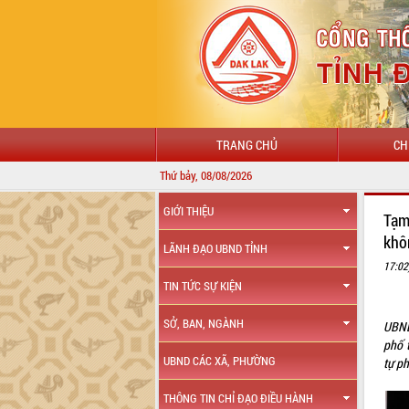
TRANG CHỦ
CH
Thứ bảy, 08/08/2026
CHÀO MỪNG
GIỚI THIỆU
Tạm 
khôn
LÃNH ĐẠO UBND TỈNH
17:02
TIN TỨC SỰ KIỆN
SỞ, BAN, NGÀNH
UBND
phố t
UBND CÁC XÃ, PHƯỜNG
tự p
THÔNG TIN CHỈ ĐẠO ĐIỀU HÀNH