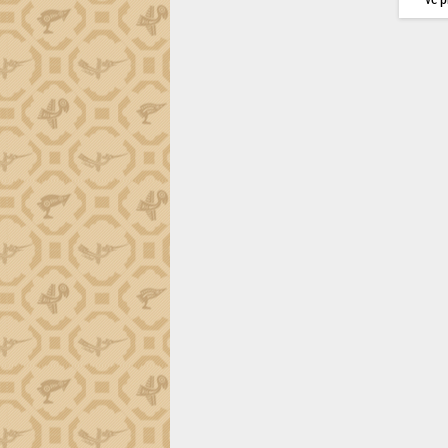
trường Nguyễn Hoàng Hiệp khảo sát
vùng trồng và doanh nghiệp đóng gói
sầu riêng tại Đắk Lắk
Trình diễn nghệ thuật chế biến các
món ăn từ sầu riêng
Đắk Lắk công bố Quy hoạch và xúc
tiến đầu tư tỉnh
Ngành cá ngừ Đắk Lắk chủ động thích
ứng để giữ vững thị trường xuất khẩu
Diễn đàn Kinh tế tư nhân Việt Nam đột
phá cơ chế - Hợp tác công tư
Đề án 06 tạo bước ngoặt đột phá trong
cải cách hành chính tỉnh Đắk Lắk
Kết nối tour, đẩy mạnh chuyển đổi số
để phát triển du lịch Đắk Lắk
Khởi động Dự án Đầu tư xây dựng hạ
tầng kỹ thuật Cụm công nghiệp Tân
Tiến
Gặp mặt các cơ quan báo chí nhân Kỷ
niệm 101 năm Ngày Báo chí Cách
mạng Việt Nam