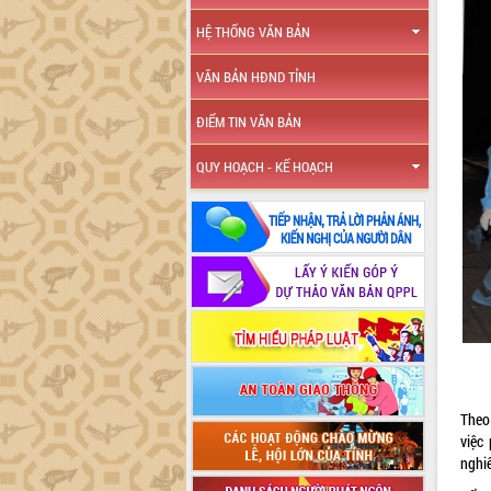
HỆ THỐNG VĂN BẢN
VĂN BẢN HĐND TỈNH
ĐIỂM TIN VĂN BẢN
QUY HOẠCH - KẾ HOẠCH
Theo
việc
nghi