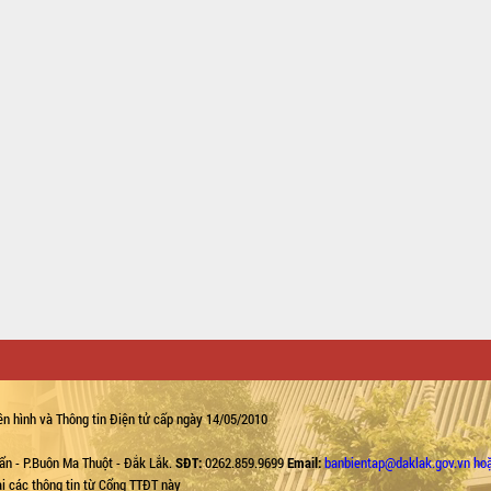
n hình và Thông tin Điện tử cấp ngày 14/05/2010
ẩn - P.Buôn Ma Thuột - Đắk Lắk.
SĐT:
0262.859.9699
Email:
banbientap@daklak.gov.vn ho
lại các thông tin từ Cổng TTĐT này