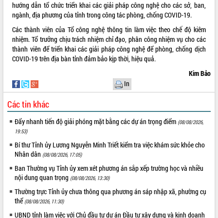
hướng dẫn tổ chức triển khai các giải pháp công nghệ cho các sở, ban,
VIDEO
ngành, địa phương của tỉnh trong công tác phòng, chống COVID-19.
Các thành viên của Tổ công nghệ thông tin làm việc theo chế độ kiêm
Không có file video nào để phát.
nhiệm. Tổ trưởng chịu trách nhiệm chỉ đạo, phân công nhiệm vụ cho các
thành viên để triển khai các giải pháp công nghệ để phòng, chống dịch
ALBUM ẢNH
COVID-19 trên địa bàn tỉnh đảm bảo kịp thời, hiệu quả.
Kim Bảo
In
Các tin khác
Đẩy nhanh tiến độ giải phóng mặt bằng các dự án trọng điểm
(08/08/2026,
19:53)
Bí thư Tỉnh ủy Lương Nguyễn Minh Triết kiểm tra việc khám sức khỏe cho
LIÊN KẾT WEB
Nhân dân
(08/08/2026, 17:05)
Ban Thường vụ Tỉnh ủy xem xét phương án sắp xếp trường học và nhiều
nội dung quan trọng
(08/08/2026, 13:30)
Thường trực Tỉnh ủy chưa thông qua phương án sáp nhập xã, phường cụ
THỐNG KÊ TRUY CẬP
thể
(08/08/2026, 11:30)
Hôm nay:
14448
UBND tỉnh làm việc với Chủ đầu tư dự án Đầu tư xây dựng và kinh doanh