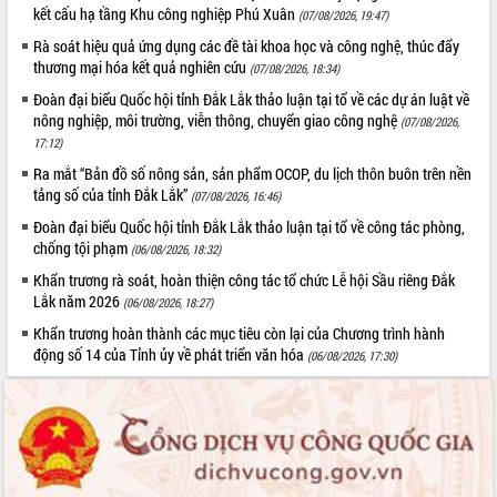
kết cấu hạ tầng Khu công nghiệp Phú Xuân
Tất cả:
66100116
(07/08/2026, 19:47)
Rà soát hiệu quả ứng dụng các đề tài khoa học và công nghệ, thúc đẩy
thương mại hóa kết quả nghiên cứu
(07/08/2026, 18:34)
Đoàn đại biểu Quốc hội tỉnh Đắk Lắk thảo luận tại tổ về các dự án luật về
nông nghiệp, môi trường, viễn thông, chuyển giao công nghệ
(07/08/2026,
17:12)
Ra mắt “Bản đồ số nông sản, sản phẩm OCOP, du lịch thôn buôn trên nền
tảng số của tỉnh Đắk Lắk”
(07/08/2026, 16:46)
Đoàn đại biểu Quốc hội tỉnh Đắk Lắk thảo luận tại tổ về công tác phòng,
chống tội phạm
(06/08/2026, 18:32)
Khẩn trương rà soát, hoàn thiện công tác tổ chức Lễ hội Sầu riêng Đắk
Lắk năm 2026
(06/08/2026, 18:27)
Khẩn trương hoàn thành các mục tiêu còn lại của Chương trình hành
động số 14 của Tỉnh ủy về phát triển văn hóa
(06/08/2026, 17:30)