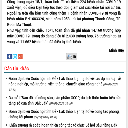
Cũng trong ngày 15/1, toàn tỉnh đã có thêm 224 bệnh nhân COVID-19
xuất viện, đủ điều kiện tiếp tục theo dõi, giám sát sức khỏe tại nơi cư trú.
VIDEO
Ngoài ra trên địa bàn tỉnh cũng thêm 1 bệnh nhân COVID-19 tử vong là
Loading the player...
bệnh nhân BN1683326, sinh năm 1953, trú tại phường Thành Công, TP.
Buôn Ma Thuột.
Khám bệnh, cấp phát thuốc miễn phí
Như vậy, tính đến chiều 15/1, toàn tỉnh đã ghi nhận 14.168 trường hợp
và tặng quà người dân xã Cư Pui
mắc COVID-19, trong đó đang điều trị 2.430 trường hợp, 76 trường hợp tử
Hội nghị UBND tỉnh Đắk Lắk thường kỳ
vong và 11.662 bệnh nhân đã điều trị khỏi bệnh.
tháng 7/2026
Minh Huệ
Lễ truy tặng danh hiệu “Bà Mẹ Việt
In
Nam Anh hùng” và trao Huân chương
Lao động
Các tin khác
ALBUM ẢNH
UBND tỉnh Đắk Lắk triển khai nhiệm
vụ 6 tháng cuối năm 2026
Đoàn đại biểu Quốc hội tỉnh Đắk Lắk thảo luận tại tổ về các dự án luật về
nông nghiệp, môi trường, viễn thông, chuyển giao công nghệ
Kỳ họp thứ Hai, Hội đồng nhân dân
(07/08/2026,
17:12)
tỉnh khóa XI quyết nghị nhiều nội dung
quan trọng
Ra mắt “Bản đồ số nông sản, sản phẩm OCOP, du lịch thôn buôn trên nền
tảng số của tỉnh Đắk Lắk”
Bí thư Tỉnh ủy Lương Nguyễn Minh
(07/08/2026, 16:46)
Triết thăm, tặng quà người có công với
Đoàn đại biểu Quốc hội tỉnh Đắk Lắk thảo luận tại tổ về công tác phòng,
cách mạng
chống tội phạm
(06/08/2026, 18:32)
Rà soát, hoàn thiện hệ thống thiết chế
Khẩn trương rà soát, hoàn thiện công tác tổ chức Lễ hội Sầu riêng Đắk
văn hóa, thể thao đáp ứng yêu cầu
LIÊN KẾT WEB