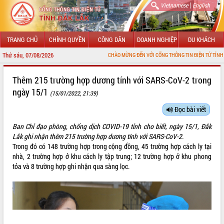
|
Vietnamese
English
TRANG CHỦ
CHÍNH QUYỀN
CÔNG DÂN
DOANH NGHIỆP
DU KHÁCH
Thứ sáu, 07/08/2026
CHÀO MỪNG ĐẾN VỚI CỔNG THÔNG TIN ĐIỆN TỬ TỈNH ĐẮK L
GIỚI THIỆU
Thêm 215 trường hợp dương tính với SARS-CoV-2 trong
ngày 15/1
(15/01/2022, 21:39)
LÃNH ĐẠO UBND TỈNH
Đọc bài viết
TIN TỨC SỰ KIỆN
Ban Chỉ đạo phòng, chống dịch COVID-19 tỉnh cho biết, ngày 15/1, Đắk
SỞ, BAN, NGÀNH
Lắk ghi nhận thêm 215 trường hợp dương tính với SARS-CoV-2.
Trong đó có 148 trường hợp trong cộng đồng, 45 trường hợp cách ly tại
UBND CÁC XÃ, PHƯỜNG
nhà, 2 trường hợp ở khu cách ly tập trung; 12 trường hợp ở khu phong
tỏa và 8 trường hợp ghi nhận qua sàng lọc.
THÔNG TIN CHỈ ĐẠO ĐIỀU HÀNH
HỆ THỐNG VĂN BẢN
VĂN BẢN HĐND TỈNH