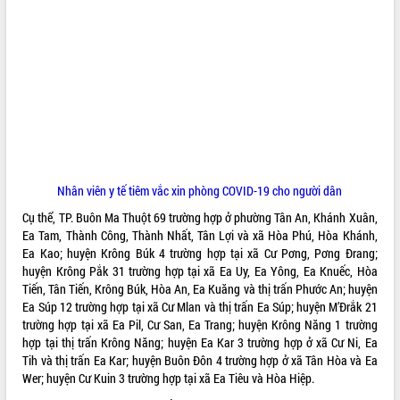
ĐIỂM TIN VĂN BẢN
QUY HOẠCH - KẾ HOẠCH
Nhân viên y tế tiêm vắc xin phòng COVID-19 cho người dân
Cụ thể, TP. Buôn Ma Thuột 69 trường hợp ở phường Tân An, Khánh Xuân,
Ea Tam, Thành Công, Thành Nhất, Tân Lợi và xã Hòa Phú, Hòa Khánh,
Ea Kao; huyện Krông Búk 4 trường hợp tại xã Cư Pơng, Pơng Đrang;
huyện Krông Pắk 31 trường hợp tại xã Ea Uy, Ea Yông, Ea Knuếc, Hòa
Tiến, Tân Tiến, Krông Búk, Hòa An, Ea Kuăng và thị trấn Phước An; huyện
Ea Súp 12 trường hợp tại xã Cư Mlan và thị trấn Ea Súp; huyện M’Đrắk 21
trường hợp tại xã Ea Pil, Cư San, Ea Trang; huyện Krông Năng 1 trường
hợp tại thị trấn Krông Năng; huyện Ea Kar 3 trường hợp ở xã Cư Ni, Ea
Tih và thị trấn Ea Kar; huyện Buôn Đôn 4 trường hợp ở xã Tân Hòa và Ea
Wer; huyện Cư Kuin 3 trường hợp tại xã Ea Tiêu và Hòa Hiệp.