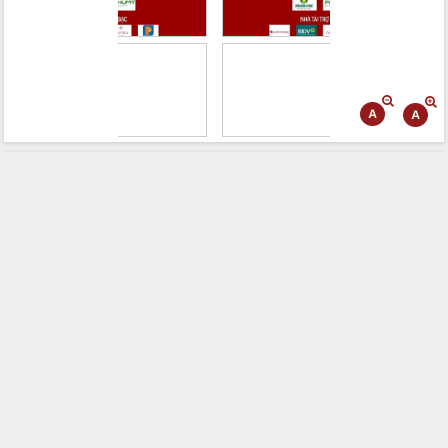
Tháo gỡ những vướng mắc, đẩy mạnh
công tác cải cách thủ tục hành chính
tại Trung tâm Phục vụ hành chính
công tỉnh
Đắk Lắk: Tôn vinh 46 giải pháp tại Hội
thi Sáng tạo Kỹ thuật 2024 - 2025
Đắk Lắk rà soát, điều chỉnh Đề án 190
về phát triển nuôi trồng thủy sản
Phó Chủ tịch UBND tỉnh Đắk Lắk
Trương Công Thái kiểm tra thực địa
Dự án cao tốc Khánh Hòa - Buôn Ma
Thuột
Định vị cà phê Việt Nam như một “di
sản sống” trong dòng chảy toàn cầu
Xây dựng nông thôn mới: Nâng cao đời
sống người dân từ những mô hình thiết
thực
Quyết liệt tháo gỡ vướng mắc, đẩy
nhanh tiến độ các dự án trọng điểm
trong Khu kinh tế Nam Phú Yên