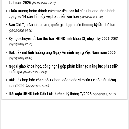
Lắk năm 2026
(06/08/2026, 18:27)
phát triển mới
Khẩn trương hoàn thành các mục tiêu còn lại của Chương trình hành
Thường trực HĐND tỉnh Đắk Lắk gặp
động số 14 của Tỉnh ủy về phát triển văn hóa
(06/08/2026, 17:30)
mặt Đoàn chuyên gia y tế TP. Hồ Chí
Minh
Ban Chỉ đạo An ninh mạng quốc gia họp phiên thường kỳ lần thứ hai
THỐNG KÊ TRUY CẬP
(06/08/2026, 14:06)
Lễ truy điệu và an táng hài cốt liệt sĩ
tại Nghĩa trang Liệt sĩ xã Sơn Hòa
Hôm nay:
27491
Kỳ họp chuyên đề lần thứ hai, HĐND tỉnh khóa XI, nhiệm kỳ 2026-2031
Bàn giải pháp tháo gỡ khó khăn trong
Tất cả:
66040231
(06/08/2026, 12:02)
xuất khẩu sầu riêng và triển khai quy
Đắk Lắk mít tinh hưởng ứng Ngày An ninh mạng Việt Nam năm 2026
định EUDR
(06/08/2026, 10:47)
Thứ trưởng Bộ Nông nghiệp và Môi
Ngoại giao khoa học, công nghệ góp phần kiến tạo năng lực phát triển
trường Nguyễn Hoàng Hiệp khảo sát
quốc gia
(05/08/2026, 18:13)
vùng trồng và doanh nghiệp đóng gói
Đắk Lắk họp báo công bố 17 hoạt động đặc sắc của Lễ hội Sầu riêng
sầu riêng tại Đắk Lắk
năm 2026
(05/08/2026, 17:30)
Trình diễn nghệ thuật chế biến các
món ăn từ sầu riêng
Hội nghị UBND tỉnh Đắk Lắk thường kỳ tháng 7/2026
(05/08/2026, 17:18)
Đắk Lắk công bố Quy hoạch và xúc
tiến đầu tư tỉnh
Ngành cá ngừ Đắk Lắk chủ động thích
ứng để giữ vững thị trường xuất khẩu
Diễn đàn Kinh tế tư nhân Việt Nam đột