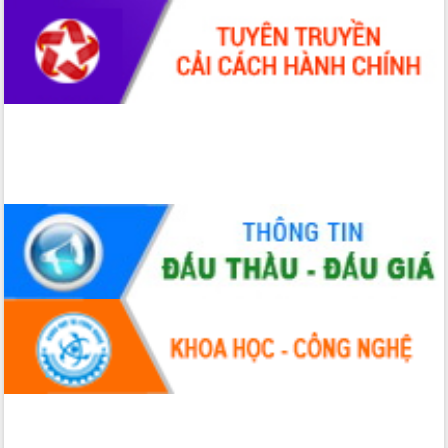
phá cơ chế - Hợp tác công tư
Đề án 06 tạo bước ngoặt đột phá trong
cải cách hành chính tỉnh Đắk Lắk
Kết nối tour, đẩy mạnh chuyển đổi số
để phát triển du lịch Đắk Lắk
Khởi động Dự án Đầu tư xây dựng hạ
tầng kỹ thuật Cụm công nghiệp Tân
Tiến
Gặp mặt các cơ quan báo chí nhân Kỷ
niệm 101 năm Ngày Báo chí Cách
mạng Việt Nam
Đắk Lắk sơ kết 4 năm triển khai thực
hiện Đề án 06 của Chính phủ
Họp báo thông tin về Hội nghị Công bố
Quy hoạch và Xúc tiến đầu tư tỉnh Đắk
Lắk
Khơi thông điểm nghẽn, đẩy nhanh
giải ngân vốn khắc phục thiên tai
HĐND tỉnh thông qua điều chỉnh Quy
hoạch tỉnh thời kỳ 2021-2030