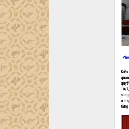
Phó
Kiến
quan
quyế
10/7
sung
ở mộ
tầng