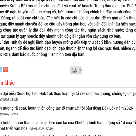
uyện Krông Búk với nhiều chỉ tiêu đạt và vượt kế hoạch. Trong thời gian tới, Phó 
ủy đề nghị huyện tiếp tục củng cố, kiện toàn hệ thống chính trị, đẩy mạnh công t
Đảng; rà soát các chỉ tiêu, đặc biệt là các chỉ tiêu chưa đạt để có giải pháp thự
 quả; đẩy mạnh chuyển đổi cơ cấu cây trồng phù hợp với biến đổi khí hậu hiện nay;
g công tác quản lý đất đai, đẩy mạnh công tác thu ngân sách Nhà nước; tăng 
 tác quản lý quy hoạch; đẩy nhanh tiến độ giải ngân vốn xây dựng cơ bản.
Bí thư Tỉnh ủy đề nghị lãnh đạo huyện Krông Búk tiếp thu các ý kiến, hướng dẫn củ
an, ngành để tiếp tục lãnh đạo, chỉ đạo thực hiện thắng lợi các mục tiêu, nhiệm v
n KT-XH, đảm bảo quốc phòng – an ninh trên địa bàn.
In
in khác
 đại biểu Quốc hội tỉnh Đắk Lắk thảo luận tại tổ về công tác phòng, chống tội ph
8/2026, 18:32)
 trương rà soát, hoàn thiện công tác tổ chức Lễ hội Sầu riêng Đắk Lắk năm 2026
8/2026, 18:27)
 trương hoàn thành các mục tiêu còn lại của Chương trình hành động số 14 của T
hát triển văn hóa
(06/08/2026, 17:30)