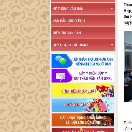
Tham
HỆ THỐNG VĂN BẢN
Hiệp
thư 
VĂN BẢN HĐND TỈNH
huyệ
ĐIỂM TIN VĂN BẢN
QUY HOẠCH - KẾ HOẠCH
Tại 
sản 