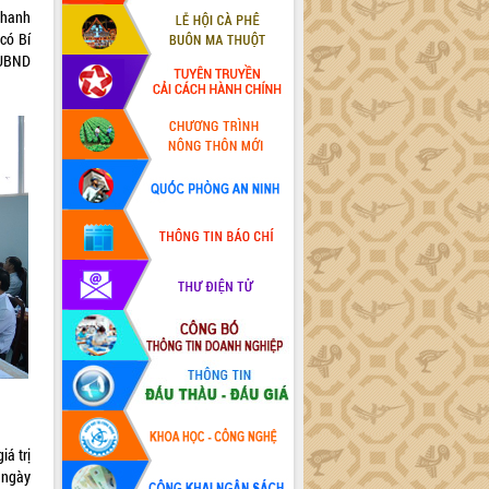
Thanh
có Bí
 UBND
á trị
 ngày