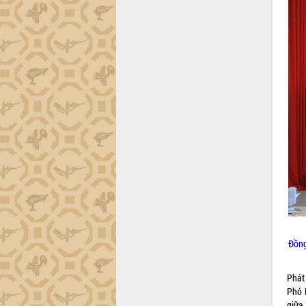
Đồng
Phát
Phó 
giữa