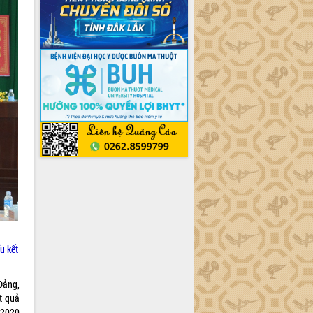
u kết
Đảng,
t quả
 2020