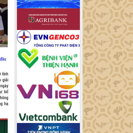
 đầu
 tỉnh
 giải
 ngày
ư: bổ
thông
ng hạ