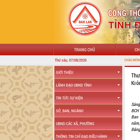
TRANG CHỦ
CH
Thứ sáu, 07/08/2026
CHÀO MỪNG ĐẾN VỚI CỔNG THÔNG TIN
GIỚI THIỆU
Thư
Krô
LÃNH ĐẠO UBND TỈNH
TIN TỨC SỰ KIỆN
Sáng
BCH 
SỞ, BAN, NGÀNH
Ban 
năm,
UBND CÁC XÃ, PHƯỜNG
Đảng
THÔNG TIN CHỈ ĐẠO ĐIỀU HÀNH