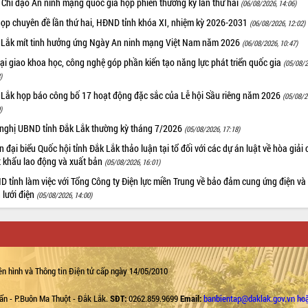
 Chỉ đạo An ninh mạng quốc gia họp phiên thường kỳ lần thứ hai
(06/08/2026, 14:06)
họp chuyên đề lần thứ hai, HĐND tỉnh khóa XI, nhiệm kỳ 2026-2031
(06/08/2026, 12:02)
 Lắk mít tinh hưởng ứng Ngày An ninh mạng Việt Nam năm 2026
(06/08/2026, 10:47)
i giao khoa học, công nghệ góp phần kiến tạo năng lực phát triển quốc gia
(05/08/2
)
 Lắk họp báo công bố 17 hoạt động đặc sắc của Lễ hội Sầu riêng năm 2026
(05/08/2
)
 nghị UBND tỉnh Đắk Lắk thường kỳ tháng 7/2026
(05/08/2026, 17:18)
 đại biểu Quốc hội tỉnh Đắk Lắk thảo luận tại tổ đối với các dự án luật về hòa giải 
t khẩu lao động và xuất bản
(05/08/2026, 16:01)
 tỉnh làm việc với Tổng Công ty Điện lực miền Trung về bảo đảm cung ứng điện và
n lưới điện
(05/08/2026, 14:00)
n hình và Thông tin Điện tử cấp ngày 14/05/2010
ẩn - P.Buôn Ma Thuột - Đắk Lắk.
SĐT:
0262.859.9699
Email:
banbientap@daklak.gov.vn ho