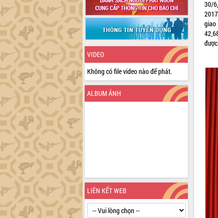
30/6
2017
giao
42,6
được
VIDEO
Không có file video nào để phát.
ALBUM ẢNH
LIÊN KẾT WEB