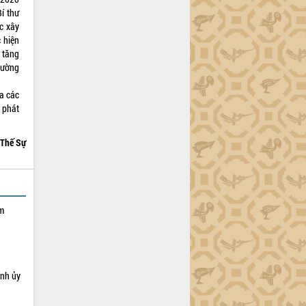
Bí thư
ác xây
c hiện
 tăng
cường
a các
ụ phát
Thế Sự
ạm
ỉnh ủy