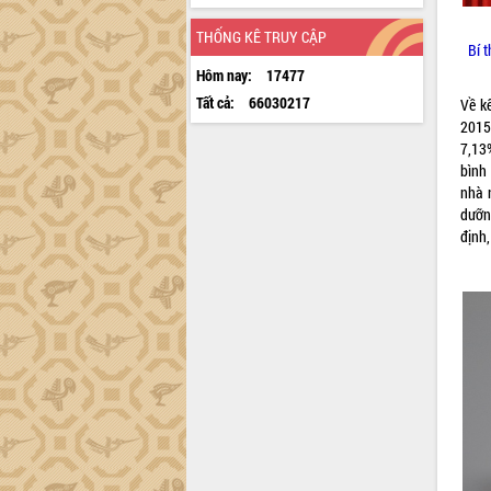
THỐNG KÊ TRUY CẬP
Bí 
Hôm nay:
17477
Tất cả:
66030217
Về k
2015
7,13
bình
nhà 
dưỡng
định