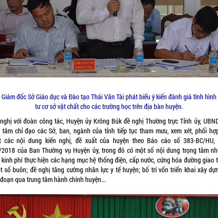
 Giám đốc Sở Giáo dục và Đào tạo Thái Văn Tài phát biểu ý kiến đánh giá tình hình
tư cơ sở vật chất cho các trường học trên địa bàn huyện.
 nghị với đoàn công tác, Huyện ủy Krông Búk đề nghị Thường trực Tỉnh ủy, UBND
 tâm chỉ đạo các Sở, ban, ngành của tỉnh tiếp tục tham mưu, xem xét, phối hợp
t các nội dung kiến nghị, đề xuất của huyện theo Báo cáo số 383-BC/HU,
/2018 của Ban Thường vụ Huyện ủy, trong đó có một số nội dung trọng tâm nh
 kinh phí thực hiện các hạng mục hệ thống điện, cấp nước, cứng hóa đường giao 
t số buôn; đề nghị tăng cường nhân lực y tế huyện; bố trí vốn triển khai xây dự
 đoạn qua trung tâm hành chính huyện...