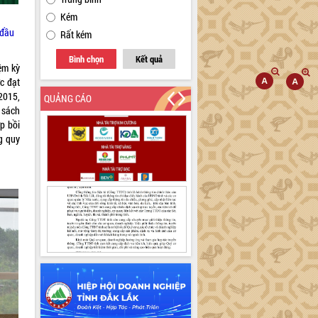
Kém
 đầu
Rất kém
Bình chọn
Kết quả
ệm kỳ
c đạt
2015,
QUẢNG CÁO
 sách
p bồi
ng quy