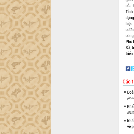
của h
Tỉnh 
dựng 
hiệu
cườn
công
Phó 
Sở, b
triể
Các t
Đoàn
(06/0
Khẩn
(06/0
Khẩn
về p