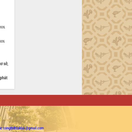
026,
026,
cơ sở,
 phát
ặc congttdtdaklak@gmail.com