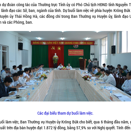
 dự đoàn công tác của Thường trực Tỉnh ủy có Phó Chủ tịch HĐND tỉnh Nguyễn 
, lãnh đạo các Sở, ban, ngành của tỉnh. Dự buổi làm việc về phía huyện Krông Búk 
Huyện ủy Thái Hồng Hà, các đồng chí trong Ban Thường vụ Huyện ủy, lãnh đạo
n và các Phòng, ban.
Các đại biểu tham dự buổi làm việc.
buổi làm việc, Ban Thường vụ Huyện ủy Krông Búk cho biết, qua 6 tháng đầu năm, gi
xuất trên địa bàn huyện đạt 1.872 tỷ đồng, bằng 57,9% so với Nghị quyết. Tính đến