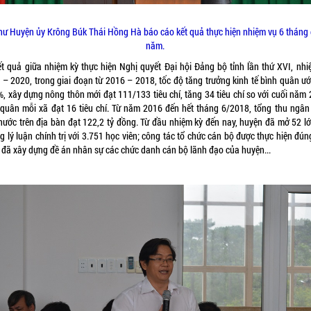
thư Huyện ủy Krông Búk Thái Hồng Hà báo cáo kết quả thực hiện nhiệm vụ 6 tháng
năm.
ết quả giữa nhiệm kỳ thực hiện Nghị quyết Đại hội Đảng bộ tỉnh lần thứ XVI, nhi
 – 2020, trong giai đoạn từ 2016 – 2018, tốc độ tăng trưởng kinh tế bình quân ướ
%, xây dựng nông thôn mới đạt 111/133 tiêu chí, tăng 34 tiêu chí so với cuối năm 
 quân mỗi xã đạt 16 tiêu chí. Từ năm 2016 đến hết tháng 6/2018, tổng thu ngân
nước trên địa bàn đạt 122,2 tỷ đồng. Từ đầu nhiệm kỳ đến nay, huyện đã mở 52 lớ
 lý luận chính trị với 3.751 học viên; công tác tổ chức cán bộ được thực hiện đú
, đã xây dựng đề án nhân sự các chức danh cán bộ lãnh đạo của huyện...