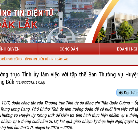
ÍNH QUYỀN
CÔNG DÂN
DOANH NGH
 ĐIỆN TỬ TỈNH ĐẮK LẮK
ờng trực Tỉnh ủy làm việc với tập thể Ban Thường vụ Huyệ
ng Búk
(11/07/2018, 17:28)
Đọc bài 
 11/7, đoàn công tác của Thường trực Tỉnh ủy do đồng chí Trần Quốc Cường – Ủy
Trung ương Đảng, Phó Bí thư Tỉnh ủy làm trưởng đoàn đã có buổi làm việc với tậ
Thường vụ Huyện ủy Krông Búk để kiểm tra tình hình thực hiện nhiệm vụ 6 thán
 nhiệm vụ 6 tháng cuối năm 2018; kết quả giữa nhiệm kỳ thực hiện Nghị quyết Đạ
 bộ tỉnh lần thứ XVI, nhiệm kỳ 2015 – 2020.