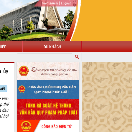
|
Vietnamese
English
IỆP
DU KHÁCH
n ủy
viết
 viên
p thể
g đầu
i hội