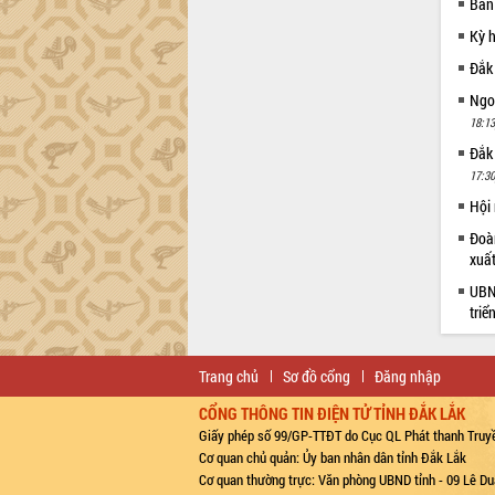
Ban
Kỳ 
Đắk
Ngoạ
18:13
Đắk
17:30
Hội
Đoàn
xuấ
UBND
triể
Trang chủ
Sơ đồ cổng
Đăng nhập
CỔNG THÔNG TIN ĐIỆN TỬ TỈNH ĐẮK LẮK
Giấy phép số 99/GP-TTĐT do Cục QL Phát thanh Truyề
Cơ quan chủ quản: Ủy ban nhân dân tỉnh Đắk Lắk
Cơ quan thường trực: Văn phòng UBND tỉnh - 09 Lê Du