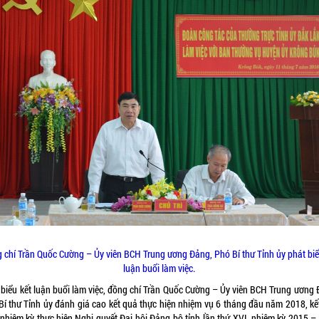
 chí Trần Quốc Cường – Ủy viên BCH Trung ương Đảng, Phó Bí thư Tỉnh ủy phát biể
luận buổi làm việc.
 biểu kết luận buổi làm việc, đồng chí Trần Quốc Cường – Ủy viên BCH Trung ương 
Bí thư Tỉnh ủy đánh giá cao kết quả thực hiện nhiệm vụ 6 tháng đầu năm 2018, kế
 nhiệm kỳ thực hiện Nghị quyết Đại hội Đảng bộ tỉnh lần thứ XVI, nhiệm kỳ 2015 –