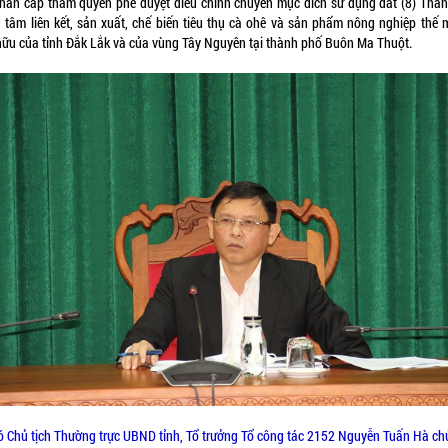
Phân cấp thẩm quyền phê duyệt điều chỉnh chuyển mục đích sử dụng đất (8) Thàn
g tâm liên kết, sản xuất, chế biến tiêu thụ cà ohê và sản phẩm nông nghiệp thế 
hữu của tỉnh Đắk Lắk và của vùng Tây Nguyên tại thành phố Buôn Ma Thuột.
 Chủ tịch Thường trực UBND tỉnh, Tổ trưởng Tổ công tác 2152 Nguyễn Tuấn Hà chủ