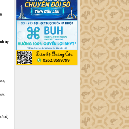
ạm
ỉnh ủy
026,
026,
cơ sở,