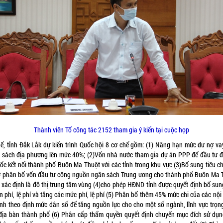
Thành viên Tổ công tác 2152 tham gia ý kiến tại cuộc họp
hể, tỉnh Đắk Lắk dự kiến trình Quốc hội 8 cơ chế gồm: (1) Nâng hạn mức dư nợ va
 sách địa phương lên mức 40%; (2)Vốn nhà nước tham gia dự án PPP để đầu tư 
tốc kết nối thành phố Buôn Ma Thuột với các tỉnh trong khu vực (3)Bổ sung tiêu ch
ở phân bổ vốn đầu tư công nguồn ngân sách Trung ương cho thành phố Buôn Ma 
 xác định là đô thị trung tâm vùng (4)cho phép HĐND tỉnh được quyết định bổ sun
 phí, lệ phí và tăng các mức phí, lệ phí (5) Phân bổ thêm 45% mức chi của các nộ
tính theo định mức dân số để tăng nguồn lực cho cho một số ngành, lĩnh vực trọn
 địa bàn thành phố (6) Phân cấp thẩm quyền quyết định chuyển mục đích sử dụn