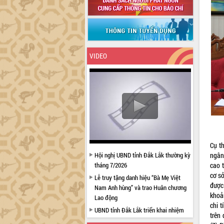
VIDEO
Cụ t
Hội nghị UBND tỉnh Đắk Lắk thường kỳ
ngân
tháng 7/2026
cao 
cơ s
Lễ truy tặng danh hiệu “Bà Mẹ Việt
được
Nam Anh hùng” và trao Huân chương
khoản
Lao động
chi 
UBND tỉnh Đắk Lắk triển khai nhiệm
trên
vụ 6 tháng cuối năm 2026