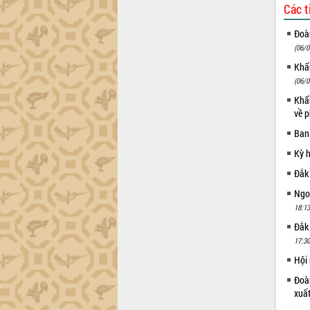
Các t
Họp báo thông tin về Hội nghị Công bố
Quy hoạch và Xúc tiến đầu tư tỉnh Đắk
Đoàn
Lắk
(06/0
Khơi thông điểm nghẽn, đẩy nhanh
Khẩn
giải ngân vốn khắc phục thiên tai
(06/0
HĐND tỉnh thông qua điều chỉnh Quy
Khẩn
hoạch tỉnh thời kỳ 2021-2030
về p
Hội thảo góp ý hồ sơ điều chỉnh quy
Ban
hoạch tỉnh Đắk Lắk thời kỳ 2021-2030,
tầm nhìn đến năm 2050
Kỳ 
Nâng cao hiệu quả hoạt động của các
Đắk
doanh nghiệp nhà nước
Ngoạ
Hội nghị triển khai kết nối mạng
18:13
truyền số liệu chuyên dùng phục vụ cơ
quan Đảng, Nhà nước
Đắk
17:30
Lễ phát động chuỗi hoạt động chung
tay làm sạch môi trường
Hội
Xã Ea Kar bước chuyển mình trong
Đoàn
công tác cải cách hành chính mô hình
xuấ
mới