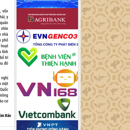
, vốn
hải, y
 quản
 nhìn
n nhà
h phố
 hoạt
 tỉnh
bố trí
hu đô
 nghị
m một
 Quốc
t nông
cáo cơ
im Bảo