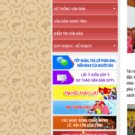
HỆ THỐNG VĂN BẢN
VĂN BẢN HĐND TỈNH
ĐIỂM TIN VĂN BẢN
QUY HOẠCH - KẾ HOẠCH
Tại c
đặc 
nhìn
phủ 
sách 