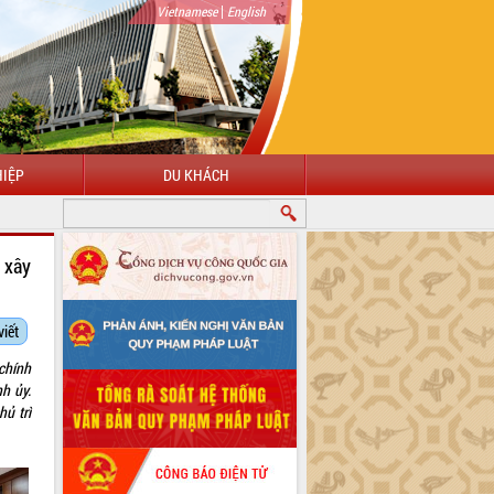
|
Vietnamese
English
IỆP
DU KHÁCH
 xây
viết
chính
h ủy.
ủ trì