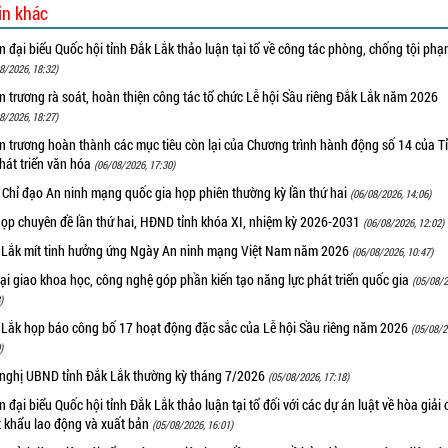
in khác
 đại biểu Quốc hội tỉnh Đắk Lắk thảo luận tại tổ về công tác phòng, chống tội ph
8/2026, 18:32)
 trương rà soát, hoàn thiện công tác tổ chức Lễ hội Sầu riêng Đắk Lắk năm 2026
8/2026, 18:27)
 trương hoàn thành các mục tiêu còn lại của Chương trình hành động số 14 của T
hát triển văn hóa
(06/08/2026, 17:30)
 Chỉ đạo An ninh mạng quốc gia họp phiên thường kỳ lần thứ hai
(06/08/2026, 14:06)
họp chuyên đề lần thứ hai, HĐND tỉnh khóa XI, nhiệm kỳ 2026-2031
(06/08/2026, 12:02)
 Lắk mít tinh hưởng ứng Ngày An ninh mạng Việt Nam năm 2026
(06/08/2026, 10:47)
i giao khoa học, công nghệ góp phần kiến tạo năng lực phát triển quốc gia
(05/08/2
)
 Lắk họp báo công bố 17 hoạt động đặc sắc của Lễ hội Sầu riêng năm 2026
(05/08/2
)
 nghị UBND tỉnh Đắk Lắk thường kỳ tháng 7/2026
(05/08/2026, 17:18)
 đại biểu Quốc hội tỉnh Đắk Lắk thảo luận tại tổ đối với các dự án luật về hòa giải 
t khẩu lao động và xuất bản
(05/08/2026, 16:01)