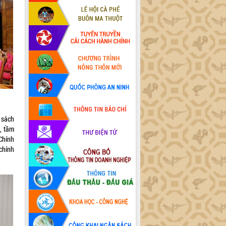
h sách
, tầm
Chính
chính