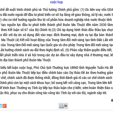
cuộc họp
 chế đề xuất trình chính phủ và Thủ tướng Chính phủ gồm: (1) Ưu tiên vay vốn ODA
u đãi nước ngoài để đầu tư phát triển cơ sở hạ tầng về giao thông, xử lý rác, nước t
.(2) cho cơ chế hưởng nguồn thu từ cổ phần hóa doanh nghiệp nhà nước thuộc tỉnh
để tạo nguồn lực đầu tư phát triển thành phố Buôn Ma Thuột đến năm 2030 tầm
 theo Kết luận số 67 của Bộ Chính trị (3) Chỉ áp dụng hình thức đấu thầu lựa chọ
tư đối với dự án sử dụng đất vào mục đích thương mại, dịch vụ tại địa bàn thàn
 Ma Thuột (4) Kết nối hoạt động của Trung tâm đổi mới sáng tạo tỉnh Đắk Lắk với
 của Trung tâm Đổi mới sáng tạo Quốc gia và cho phép Trung tâm đổi mới sáng tạo
ắk hưởng chính sách ưu đãi theo Nghị định số; (5) Phân cấp thẩm quyền điều tiết, 
đất phát triển nhà ở xã hội trong các dự án đầu tư xây dựng nhà ở thương mại, k
trên địa bàn thành phố Buôn Ma Thuột.
 biểu kết luận cuộc họp, Phó Chủ tịch Thường trực UBND tỉnh Nguyễn Tuấn Hà đề
h phố Buôn Ma Thuột tiếp tục điều chỉnh báo cáo Dự thảo Đề án theo hướng giả
ơ chế, chính sách đã được thống nhất, đồng thời đánh giá rõ các cơ chế chính sách
Chính phủ còn lại một cách khoa học; bổ sung kết nối cảng cạn, Trung tâm liên kế
ể trình Ban Thường vụ Tỉnh ủy tiếp tục thảo luận cho ý kiến; sớm hoàn thiện Báo 
đặc thù, phục vụ cho đoàn công tác công tác Tỉnh ủy với các Bộ, ngành sắp tới.
K
In