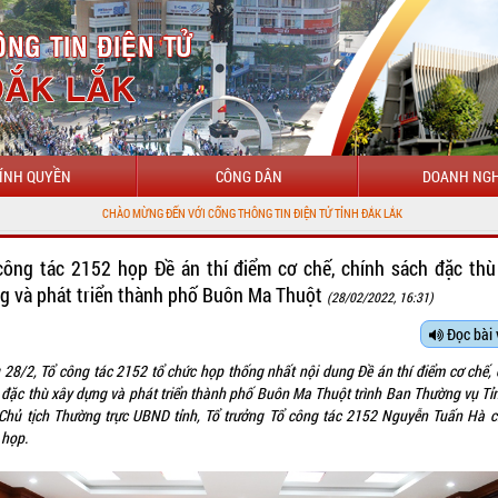
ÍNH QUYỀN
CÔNG DÂN
DOANH NGH
CHÀO MỪNG ĐẾN VỚI CỔNG THÔNG TIN ĐIỆN TỬ TỈNH ĐẮK LẮK
công tác 2152 họp Đề án thí điểm cơ chế, chính sách đặc thù
g và phát triển thành phố Buôn Ma Thuột
(28/02/2022, 16:31)
Đọc bài 
 28/2, Tổ công tác 2152 tổ chức họp thống nhất nội dung Đề án thí điểm cơ chế, 
 đặc thù xây dựng và phát triển thành phố Buôn Ma Thuột trình Ban Thường vụ Tỉn
Chủ tịch Thường trực UBND tỉnh, Tổ trưởng Tổ công tác 2152 Nguyễn Tuấn Hà ch
 họp.