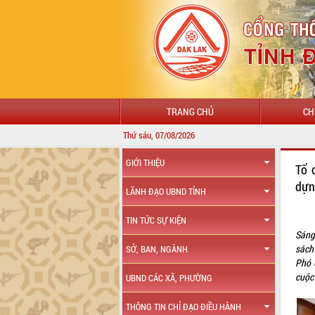
TRANG CHỦ
CH
Thứ sáu, 07/08/2026
GIỚI THIỆU
Tổ 
dựn
LÃNH ĐẠO UBND TỈNH
TIN TỨC SỰ KIỆN
Sáng
sách
SỞ, BAN, NGÀNH
Phó 
cuộc
UBND CÁC XÃ, PHƯỜNG
THÔNG TIN CHỈ ĐẠO ĐIỀU HÀNH