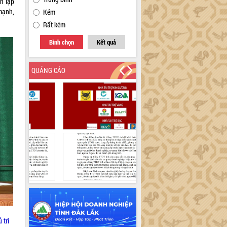
h lập
mạnh,
Kém
Rất kém
Bình chọn
Kết quả
QUẢNG CÁO
 trì