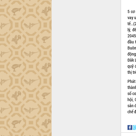
Trình diễn nghệ thuật chế biến các
5 cơ
món ăn từ sầu riêng
vay ư
Đắk Lắk công bố Quy hoạch và xúc
tế..
tiến đầu tư tỉnh
lý, 
Ngành cá ngừ Đắk Lắk chủ động thích
2045
ứng để giữ vững thị trường xuất khẩu
đầu 
Buôn
Diễn đàn Kinh tế tư nhân Việt Nam đột
động
phá cơ chế - Hợp tác công tư
Đắk L
Đề án 06 tạo bước ngoặt đột phá trong
quỹ 
cải cách hành chính tỉnh Đắk Lắk
thị 
Kết nối tour, đẩy mạnh chuyển đổi số
Phát
để phát triển du lịch Đắk Lắk
thàn
Khởi động Dự án Đầu tư xây dựng hạ
số c
tầng kỹ thuật Cụm công nghiệp Tân
hội, 
Tiến
sản đ
Gặp mặt các cơ quan báo chí nhân Kỷ
chế 
niệm 101 năm Ngày Báo chí Cách
mạng Việt Nam
Đắk Lắk sơ kết 4 năm triển khai thực
hiện Đề án 06 của Chính phủ