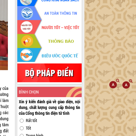
y của
BÌNH CHỌN
đường
í làm
Xin ý kiến đánh giá về giao diện, nội
Thuột
dung, chất lượng cung cấp thông tin
g các
của Cổng thông tin điện tử tỉnh
i dung
Rất tốt
g tâm
Tốt
g đất
Trung bình