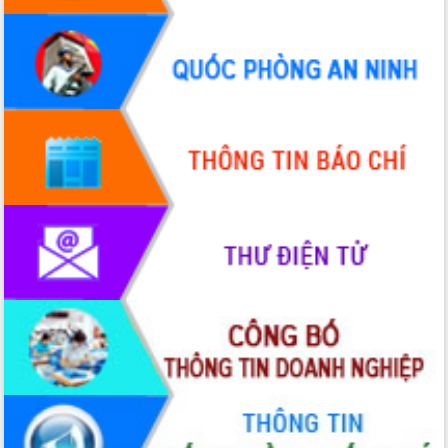
Tập huấn nâng cao năng lực triển khai
chuyển đổi số cho cán bộ, công chức
cấp xã
Đắk Lắk phát động hưởng ứng Ngày
Quyền của người tiêu dùng Việt Nam
2026
Đẩy mạnh cải cách hành chính, quyết
tâm đạt được mục tiêu tăng trưởng
hai con số trong năm 2026
Tổ chức trang trọng Lễ hội Đền thờ
Lương Văn Chánh năm 2026
Phó Bí thư Tỉnh ủy Đắk Lắk Đỗ Hữu
Huy giữ chức Bí thư Đảng ủy Ủy Ban
Nhân dân tỉnh
Bệnh án điện tử thúc đẩy chuyển đổi
số y tế tại Đắk Lắk
Chuyển đổi số thư viện: Mở rộng
không gian tri thức trong thời đại số
Đánh giá, rút kinh nghiệm công tác tổ
chức diễn tập trước ngày bầu cử