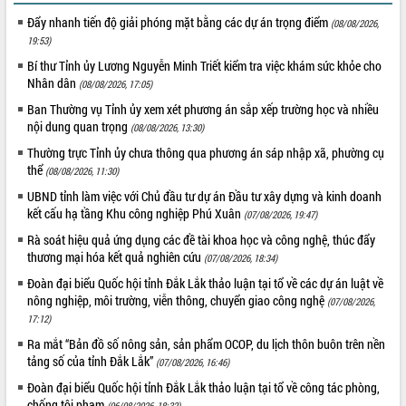
Định vị cà phê Việt Nam như một “di
Đẩy nhanh tiến độ giải phóng mặt bằng các dự án trọng điểm
sản sống” trong dòng chảy toàn cầu
(08/08/2026,
19:53)
Xây dựng nông thôn mới: Nâng cao đời
sống người dân từ những mô hình thiết
Bí thư Tỉnh ủy Lương Nguyễn Minh Triết kiểm tra việc khám sức khỏe cho
thực
Nhân dân
(08/08/2026, 17:05)
Quyết liệt tháo gỡ vướng mắc, đẩy
Ban Thường vụ Tỉnh ủy xem xét phương án sắp xếp trường học và nhiều
nhanh tiến độ các dự án trọng điểm
nội dung quan trọng
(08/08/2026, 13:30)
trong Khu kinh tế Nam Phú Yên
Thường trực Tỉnh ủy chưa thông qua phương án sáp nhập xã, phường cụ
Hòn Yến phát triển du lịch gắn với bảo
thể
(08/08/2026, 11:30)
tồn biển
UBND tỉnh làm việc với Chủ đầu tư dự án Đầu tư xây dựng và kinh doanh
Lấy ý kiến điều chỉnh Quy hoạch tỉnh
kết cấu hạ tầng Khu công nghiệp Phú Xuân
(07/08/2026, 19:47)
Đắk Lắk thời kỳ 2021-2030, tầm nhìn
Rà soát hiệu quả ứng dụng các đề tài khoa học và công nghệ, thúc đẩy
đến năm 2050
thương mại hóa kết quả nghiên cứu
(07/08/2026, 18:34)
Phát động chiến dịch 30 ngày đêm
giải phóng mặt bằng Tuyến đường bộ
Đoàn đại biểu Quốc hội tỉnh Đắk Lắk thảo luận tại tổ về các dự án luật về
ven biển
nông nghiệp, môi trường, viễn thông, chuyển giao công nghệ
(07/08/2026,
17:12)
Đắk Lắk nỗ lực thúc đẩy tăng trưởng
kinh tế từ 10% trở lên trong Quý
Ra mắt “Bản đồ số nông sản, sản phẩm OCOP, du lịch thôn buôn trên nền
II/2026
tảng số của tỉnh Đắk Lắk”
(07/08/2026, 16:46)
Đắk Lắk ký kết thỏa thuận hợp tác về
Đoàn đại biểu Quốc hội tỉnh Đắk Lắk thảo luận tại tổ về công tác phòng,
chuyển đổi số giai đoạn 2026 – 2030
chống tội phạm
(06/08/2026, 18:32)