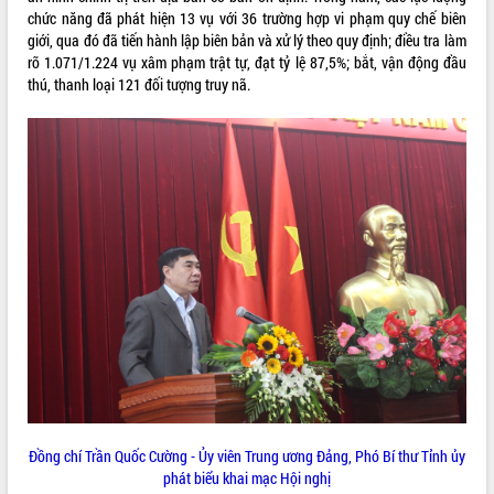
chức năng đã phát hiện 13 vụ với 36 trường hợp vi phạm quy chế biên
VIDEO
giới, qua đó đã tiến hành lập biên bản và xử lý theo quy định; điều tra làm
rõ 1.071/1.224 vụ xâm phạm trật tự, đạt tỷ lệ 87,5%; bắt, vận động đầu
thú, thanh loại 121 đối tượng truy nã.
Trailer Lễ hội Sầu riêng Đắk Lắk năm
2026
Khám bệnh, cấp phát thuốc miễn phí
và tặng quà người dân xã Cư Pui
Hội nghị UBND tỉnh Đắk Lắk thường kỳ
tháng 7/2026
Lễ truy tặng danh hiệu “Bà Mẹ Việt
ALBUM ẢNH
Nam Anh hùng” và trao Huân chương
Lao động
Đồng chí Trần Quốc Cường - Ủy viên Trung ương Đảng, Phó Bí thư Tỉnh ủy
UBND tỉnh Đắk Lắk triển khai nhiệm
phát biểu khai mạc Hội nghị
vụ 6 tháng cuối năm 2026