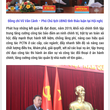
sầu riêng tại Đắk Lắk
Trình diễn nghệ thuật chế biến các
món ăn từ sầu riêng
Đắk Lắk công bố Quy hoạch và xúc
Đồng chí Võ Văn Cảnh – Phó Chủ tịch UBND tỉnh thảo luận tại Hội nghị
tiến đầu tư tỉnh
Phát huy những kết quả đã đạt được, năm 2019, khối nội chính tỉnh tập
Ngành cá ngừ Đắk Lắk chủ động thích
trung tăng cường công tác bảo đảm an ninh chính trị, trật tự an toàn xã
ứng để giữ vững thị trường xuất khẩu
hội; đẩy mạnh thực hành tiết kiệm, chống lãng phí, nâng cao hiệu quả
Diễn đàn Kinh tế tư nhân Việt Nam đột
công tác PCTN ở các cấp, các ngành; đẩy nhanh tiến độ và nâng cao
phá cơ chế - Hợp tác công tư
chất lượng điều tra, khám phá, giải quyết, xét xử các loại vụ án; tập trung
Đề án 06 tạo bước ngoặt đột phá trong
chỉ đạo công tác thi hành án dân sự và công tác đối thoại ở án hành
cải cách hành chính tỉnh Đắk Lắk
chính; tăng cường công tác quản lý nhà nước về tôn giáo…
Kết nối tour, đẩy mạnh chuyển đổi số
để phát triển du lịch Đắk Lắk
Khởi động Dự án Đầu tư xây dựng hạ
tầng kỹ thuật Cụm công nghiệp Tân
Tiến
Gặp mặt các cơ quan báo chí nhân Kỷ
niệm 101 năm Ngày Báo chí Cách
mạng Việt Nam
Đắk Lắk sơ kết 4 năm triển khai thực