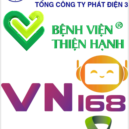
chức sản xuất sầu riêng theo hướng
bền vững
Đẩy nhanh công tác khắc phục, ổn
định đời sống Nhân dân sau bão số 13
Bí thư Tỉnh ủy Lương Nguyễn Minh
Triết dự Ngày hội đại đoàn kết tại
Buôn Đăk Tuôr, xã Cư Pui
Khởi công xây dựng Trường Phổ thông
nội trú liên cấp tiểu học và THCS xã Ia
Rvê
Phó Thủ tướng Chính phủ Mai Văn
Chính chia sẻ, động viên người dân
chịu ảnh hưởng nặng từ bão số 13
Chủ tịch UBND tỉnh kiểm tra công tác
phòng, chống bão số 13 tại các địa
bàn xung yếu
Tập trung đẩy nhanh giải ngân nguồn
vốn các chương trình mục tiêu quốc
gia
Xã Ea H'leo giữ vững và nâng cao chất
lượng các tiêu chí nông thôn mới