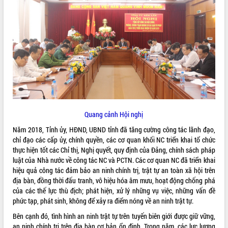
ĐIỂM TIN VĂN BẢN
QUY HOẠCH - KẾ HOẠCH
Quang cảnh Hội nghị
Năm 2018, Tỉnh ủy, HĐND, UBND tỉnh đã tăng cường công tác lãnh đạo,
chỉ đạo các cấp ủy, chính quyền, các cơ quan khối NC triển khai tổ chức
thực hiện tốt các Chỉ thị, Nghị quyết, quy định của Đảng, chính sách pháp
luật của Nhà nước về công tác NC và PCTN. Các cơ quan NC đã triển khai
hiệu quả công tác đảm bảo an ninh chính trị, trật tự an toàn xã hội trên
địa bàn, đồng thời đấu tranh, vô hiệu hóa âm mưu, hoạt động chống phá
của các thế lực thù địch; phát hiện, xử lý những vụ việc, những vấn đề
phức tạp, phát sinh, không để xảy ra điểm nóng về an ninh trật tự.
Bên cạnh đó, tình hình an ninh trật tự trên tuyến biên giới được giữ vững,
an ninh chính trị trên địa bàn cơ bản ổn định. Trong năm, các lực lượng