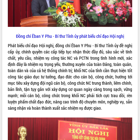
hiện Đề án 06 của Chính phủ
Họp báo thông tin về Hội nghị Công bố
Quy hoạch và Xúc tiến đầu tư tỉnh Đắk
Lắk
Khơi thông điểm nghẽn, đẩy nhanh
giải ngân vốn khắc phục thiên tai
Đồng chí Êban Y Phu - Bí thư Tỉnh ủy phát biểu chỉ đạo Hội nghị
HĐND tỉnh thông qua điều chỉnh Quy
Phát biểu chỉ đạo Hội nghị, đồng chí Êban Y Phu - Bí thư Tỉnh ủy đề nghị
hoạch tỉnh thời kỳ 2021-2030
cấp ủy, chính quyền các cấp tiếp tục nhận thức đầy đủ, sâu sắc về tính
Hội thảo góp ý hồ sơ điều chỉnh quy
chất, yêu cầu, nhiệm vụ công tác NC và PCTN trong tình hình mới, xác
hoạch tỉnh Đắk Lắk thời kỳ 2021-2030,
định đây là nhiệm vụ trọng yếu, thường xuyên của toàn Đảng, toàn quân,
tầm nhìn đến năm 2050
toàn dân và của cả hệ thống chính trị; khối NC của tỉnh cần thực hiện tốt
công tác giáo dục tư tưởng, đạo đức cho cán bộ, công chức, hướng tới
Nâng cao hiệu quả hoạt động của các
mục tiêu xây dựng đội ngũ cán bộ, công chức NC trung thành, liêm chính,
doanh nghiệp nhà nước
bản lĩnh, tận tụy gắn với xây dựng cơ quan ngày càng trong sạch, vững
Hội nghị triển khai kết nối mạng
mạnh; mỗi cán bộ, công chức trong khối NC phải tích cực trau dồi, rèn
truyền số liệu chuyên dùng phục vụ cơ
luyện phẩm chất đạo đức, nâng cao trình độ chuyên môn, nghiệp vụ, sẵn
quan Đảng, Nhà nước
sàng nhận và hoàn thành xuất sắc nhiệm vụ được giao.
Lễ phát động chuỗi hoạt động chung
tay làm sạch môi trường
Xã Ea Kar bước chuyển mình trong
công tác cải cách hành chính mô hình
mới