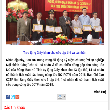
UBND tỉnh họp báo định kỳ tháng 4
năm 2026
Hội thảo khoa học “Giải pháp thúc đẩy
phát triển nền kinh tế xanh tại tỉnh
Đắk Lắk”
Tăng cường giám sát, đôn đốc thực
hiện nhiệm vụ quản lý tài sản công
hàng tuần
Tháo gỡ những vướng mắc, đẩy mạnh
Trao tặng Giấy khen cho các tập thể và cá nhân
công tác cải cách thủ tục hành chính
tại Trung tâm Phục vụ hành chính
Nhân dịp này, Ban NC Trung ương đã tặng Kỷ niệm chương “Vì sự nghiệp
công tỉnh
Nội chính Đảng” cho 01 cá nhân vì đã có nhiều đóng góp cho công tác
Đắk Lắk: Tôn vinh 46 giải pháp tại Hội
NC của Đảng; Ban NC Tỉnh ủy tặng Giấy khen cho 13 tập thể, 14 cá nhân
thi Sáng tạo Kỹ thuật 2024 - 2025
có thành tích xuất sắc trong công tác NC, PCTN năm 2018; Ban Chỉ đạo
CCTP tỉnh tặng Giấy khen cho 3 tập thể, 4 cá nhân đã có thành tích xuất
Đắk Lắk rà soát, điều chỉnh Đề án 190
sắc trong công tác CCTP năm 2018.
về phát triển nuôi trồng thủy sản
Phó Chủ tịch UBND tỉnh Đắk Lắk
Minh Huệ
Trương Công Thái kiểm tra thực địa
In
Dự án cao tốc Khánh Hòa - Buôn Ma
Thuột
Các tin khác