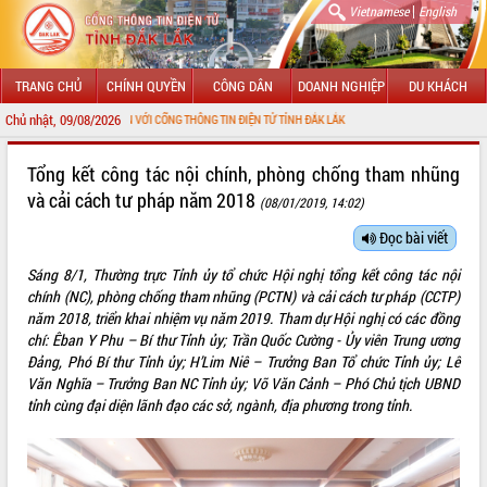
|
Vietnamese
English
TRANG CHỦ
CHÍNH QUYỀN
CÔNG DÂN
DOANH NGHIỆP
DU KHÁCH
Chủ nhật, 09/08/2026
ẾN VỚI CỔNG THÔNG TIN ĐIỆN TỬ TỈNH ĐẮK LẮK
GIỚI THIỆU
Tổng kết công tác nội chính, phòng chống tham nhũng
và cải cách tư pháp năm 2018
(08/01/2019, 14:02)
LÃNH ĐẠO UBND TỈNH
Đọc bài viết
TIN TỨC SỰ KIỆN
Sáng 8/1, Thường trực Tỉnh ủy tổ chức Hội nghị tổng kết công tác nội
SỞ, BAN, NGÀNH
chính (NC), phòng chống tham nhũng (PCTN) và cải cách tư pháp (CCTP)
năm 2018, triển khai nhiệm vụ năm 2019. Tham dự Hội nghị có các đồng
UBND CÁC XÃ, PHƯỜNG
chí: Êban Y Phu – Bí thư Tỉnh ủy; Trần Quốc Cường - Ủy viên Trung ương
Đảng, Phó Bí thư Tỉnh ủy; H’Lim Niê – Trưởng Ban Tổ chức Tỉnh ủy; Lê
Văn Nghĩa – Trưởng Ban NC Tỉnh ủy; Võ Văn Cảnh – Phó Chủ tịch UBND
THÔNG TIN CHỈ ĐẠO ĐIỀU HÀNH
tỉnh cùng đại diện lãnh đạo các sở, ngành, địa phương trong tỉnh.
HỆ THỐNG VĂN BẢN
VĂN BẢN HĐND TỈNH