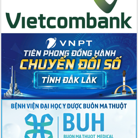
Công bố quyết định của Ban Thường
vụ Tỉnh ủy về công tác cán bộ
Nâng cao trách nhiệm người đứng
đầu, phát huy tinh thần chủ động,
sáng tạo để đảm bảo tiến độ giải ngân
vốn đầu tư công năm 2025
Sở Công Thương đột phá số hóa 100%
thủ tục trực tuyến lấy sự hài lòng của
doanh nghiệp làm thước đo phục vụ
Đảm bảo công tác bầu cử triển khai
đúng tiến độ, quy trình theo luật định
Ban Tuyên giáo và Dân vận Trung ương
tập huấn công tác khoa giáo năm 2025
Đắk Lắk hưởng ứng Ngày Pháp luật
Việt Nam 2025 và biểu dương 25 tập
thể, cá nhân tiêu biểu
Hội nghị lần thứ nhất Ban Chỉ đạo
công tác bầu cử tỉnh Đắk Lắk
Hội nghị UBND tỉnh thường kỳ tháng
10 năm 2025