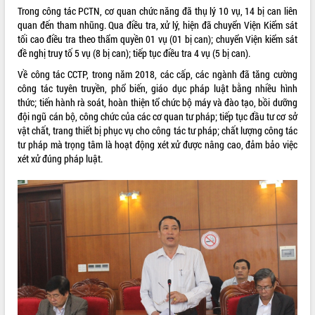
Trong công tác PCTN, cơ quan chức năng đã thụ lý 10 vụ, 14 bị can liên
Kỳ họp thứ Hai, Hội đồng nhân dân
quan đến tham nhũng. Qua điều tra, xử lý, hiện đã chuyển Viện Kiểm sát
tỉnh khóa XI quyết nghị nhiều nội dung
tối cao điều tra theo thẩm quyền 01 vụ (01 bị can); chuyển Viện kiểm sát
quan trọng
đề nghị truy tố 5 vụ (8 bị can); tiếp tục điều tra 4 vụ (5 bị can).
Bí thư Tỉnh ủy Lương Nguyễn Minh
Về công tác CCTP, trong năm 2018, các cấp, các ngành đã tăng cường
Triết thăm, tặng quà người có công với
công tác tuyên truyền, phổ biến, giáo dục pháp luật bằng nhiều hình
cách mạng
LIÊN KẾT WEB
thức; tiến hành rà soát, hoàn thiện tổ chức bộ máy và đào tạo, bồi dưỡng
Rà soát, hoàn thiện hệ thống thiết chế
đội ngũ cán bộ, công chức của các cơ quan tư pháp; tiếp tục đầu tư cơ sở
văn hóa, thể thao đáp ứng yêu cầu
vật chất, trang thiết bị phục vụ cho công tác tư pháp; chất lượng công tác
phát triển mới
tư pháp mà trọng tâm là hoạt động xét xử được nâng cao, đảm bảo việc
Thường trực HĐND tỉnh Đắk Lắk gặp
THỐNG KÊ TRUY CẬP
xét xử đúng pháp luật.
mặt Đoàn chuyên gia y tế TP. Hồ Chí
Minh
Hôm nay:
20455
Lễ truy điệu và an táng hài cốt liệt sĩ
Tất cả:
66106123
tại Nghĩa trang Liệt sĩ xã Sơn Hòa
Bàn giải pháp tháo gỡ khó khăn trong
xuất khẩu sầu riêng và triển khai quy
định EUDR
Thứ trưởng Bộ Nông nghiệp và Môi
trường Nguyễn Hoàng Hiệp khảo sát
vùng trồng và doanh nghiệp đóng gói