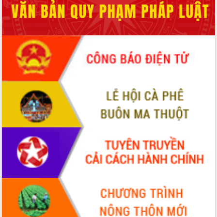
Hồ Thị Nguyên Thảo làm việc tại Trung
tâm Phục vụ hành chính công xã Ea
Phê
Xây dựng nền hành chính số đồng
hành cùng nông dân dân, doanh nghiệp
Giai đoạn 2026-2030, Đắk Lắk phấn
đấu có 77% xã đạt chuẩn nông thôn
mới
Chuyển đổi số 'mở đường' cho nông
nghiệp Đắk Lắk tăng trưởng bứt phá
Triển khai đồng bộ đo đạc, lập hồ sơ
địa chính, hoàn thiện cơ sở dữ liệu đất
đai
Ứng dụng sinh trắc học - Bước tiến
trong hành trình chuyển đổi số tại Đắk
Lắk
Đắk Lắk nâng cao hiệu quả công tác
Đảng từ Sổ tay đảng viên điện tử
Đắk Lắk đẩy mạnh nuôi biển công
nghệ, hướng tới phát triển thủy sản
bền vững