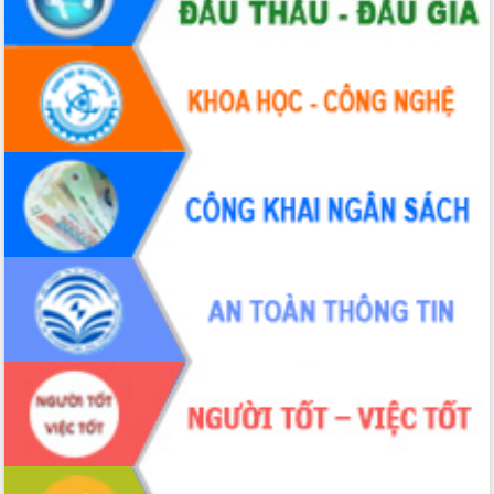
Chương trình “Gặp gỡ hữu nghị –
Friendship Meeting New Year 2026”
Bầu cử Quốc hội và HĐND: Cử tri Đắk
Lắk gửi gắm niềm tin, kỳ vọng vào lá
phiếu
Đắk Lắk sẵn sàng các điều kiện cho
Ngày hội bầu cử đại biểu Quốc hội
khóa XVI và HĐND các cấp nhiệm kỳ
2026-2031
Đảm bảo cuộc bầu cử đại biểu Quốc
hội và đại biểu HĐND các cấp diễn ra
an toàn, hiệu quả, đúng quy định
Thủ tướng Chính phủ Phạm Minh Chính
kiểm tra, chỉ đạo hoàn thành các dự
án cao tốc và thăm khu tái định cư tại
Đắk Lắk
Sôi nổi Hội đua ngựa truyền thống Gò
Thì Thùng mừng Xuân Bính Ngọ 2026
Lãnh đạo tỉnh dâng hương tưởng niệm
tại Đập Đồng Cam đầu Xuân Bính Ngọ
Ngành nông nghiệp phấn đấu tăng