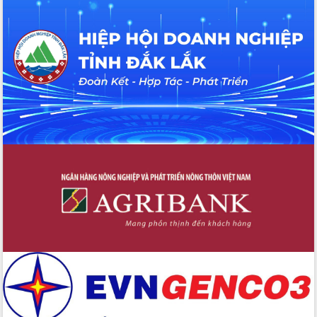
các nhiệm vụ đề ra năm 2025
Phát huy vai trò của người có uy tín
trong phòng chống tảo hôn và hôn
nhân cận huyết thống
Nông sản Tây Nguyên thu hút doanh
nghiệp nước ngoài
Đắk Lắk định vị thương hiệu du lịch
“Biển – Rừng – Cà phê” trong không
gian phát triển mới
Hội nghị chia sẻ kinh nghiệm, chuyển
giao kỹ thuật y tế, định hướng phát
triển chuyên sâu đến 2030
Chuyển đổi số mở ra không gian phát
triển trong lĩnh vực văn hóa, du lịch
Công bố quyết định của Ban Thường
vụ Tỉnh ủy về công tác cán bộ.
Thủ tướng Phạm Minh Chính: Khẩn
trương tái thiết cuộc sống người dân
sau thiên tai
Tập trung nâng cao chất lượng, tổ