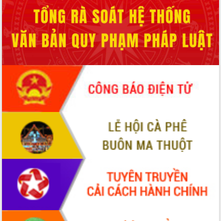
2026-2031
Đảm bảo cuộc bầu cử đại biểu Quốc
hội và đại biểu HĐND các cấp diễn ra
an toàn, hiệu quả, đúng quy định
Thủ tướng Chính phủ Phạm Minh Chính
kiểm tra, chỉ đạo hoàn thành các dự
án cao tốc và thăm khu tái định cư tại
Đắk Lắk
Sôi nổi Hội đua ngựa truyền thống Gò
Thì Thùng mừng Xuân Bính Ngọ 2026
Lãnh đạo tỉnh dâng hương tưởng niệm
tại Đập Đồng Cam đầu Xuân Bính Ngọ
Ngành nông nghiệp phấn đấu tăng
trưởng đạt 5,86% trong năm 2026
UBND tỉnh Đắk Lắk triển khai công tác
quốc phòng, quân sự địa phương năm
2026
Đắk Lắk tập trung toàn lực khắc phục
tồn tại IUU, sẵn sàng làm việc với
Đoàn thanh tra EC
Chủ tịch UBND tỉnh Tạ Anh Tuấn thăm,