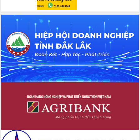
doanh nghiệp làm thước đo phục vụ
Đảm bảo công tác bầu cử triển khai
đúng tiến độ, quy trình theo luật định
Ban Tuyên giáo và Dân vận Trung ương
tập huấn công tác khoa giáo năm 2025
Đắk Lắk hưởng ứng Ngày Pháp luật
Việt Nam 2025 và biểu dương 25 tập
thể, cá nhân tiêu biểu
Hội nghị lần thứ nhất Ban Chỉ đạo
công tác bầu cử tỉnh Đắk Lắk
Hội nghị UBND tỉnh thường kỳ tháng
10 năm 2025
Kỳ họp chuyên đề lần thứ Ba, HĐND
tỉnh khóa X
Bí thư Tỉnh ủy Lương Nguyễn Minh
Triết kiểm tra việc thực hiện chống
khai thác IUU
Hội thảo chuyên đề “Hành trình xuất
khẩu nông sản Việt Nam qua thương
mại điện tử cùng Amazon”