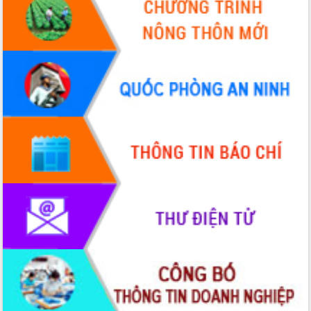
chúc mừng các bệnh viện nhân Ngày
Thầy thuốc Việt Nam
Rộn ràng lễ hội truyền thống Sông
nước Đà Nông lần thứ I năm 2026
Kỳ họp Chuyên đề lần thứ Năm, HĐND
tỉnh Đắk Lắk thông qua các nghị quyết
quan trọng
Thống nhất danh sách giới thiệu ứng
cử đại biểu Quốc hội khoá XVI và đại
biểu HĐND tỉnh Đắk Lắk, nhiệm kỳ
2026-2031
Phát động hai phong trào thi đua quan
trọng trong kỷ nguyên mới
Hội nghị lần thứ tư Ban Chỉ đạo công
tác bầu cử tỉnh Đắk Lắk
Hội nghị Báo cáo viên Trung ương
tháng 01/2026
Phó Thủ tướng Hồ Quốc Dũng đánh giá
cao kết quả Chiến dịch Quang Trung
tại Đắk Lắk