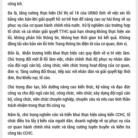
công ích.
Tháo gỡ những vướng mắc, đẩy mạnh
công tác cải cách thủ tục hành chính
Ba là, tăng cường thực hiện Chỉ thị số 18 của UBND tỉnh về việc xin lỗi
tại Trung tâm Phục vụ hành chính
bằng văn bản khi giải quyết hồ sơ trễ hẹn để nâng cao sự hài lòng về sự
công tỉnh
phục vụ của cơ quan hành chính nhà nước. Xử lý nghiêm các trường hợp
tổ chức và cá nhân giải quyết TTHC quá hạn nhưng không thực hiện xin
Đắk Lắk: Tôn vinh 46 giải pháp tại Hội
lỗi, không phản hồi thông tin, không hẹn thời gian trả kết quả. Không
thi Sáng tạo Kỹ thuật 2024 - 2025
đăng tải văn bản xin lỗi trên Trang thông tin điện tử của cơ quan, đơn vị.
Đắk Lắk rà soát, điều chỉnh Đề án 190
về phát triển nuôi trồng thủy sản
Bốn là, khẩn trương triển khai thực hiện các quy định về vị trí việc làm.
Chú trọng đổi mới lề lối làm việc, chấn chỉnh thái độ phục vụ nhân dân
Phó Chủ tịch UBND tỉnh Đắk Lắk
của đội ngũ cán bộ, công chức, viên chức trong hoạt động của cơ quan,
Trương Công Thái kiểm tra thực địa
đơn vị. Tăng cường đối thoại, tiếp xúc với nhân dân và giải quyết kịp thời
Dự án cao tốc Khánh Hòa - Buôn Ma
đơn, thư khiếu nại, tố cáo.
Thuột
Định vị cà phê Việt Nam như một “di
Chú trọng đào tạo, bồi dưỡng nâng cao kiến thức, kỹ năng và đạo đức
sản sống” trong dòng chảy toàn cầu
công vụ cho đội ngũ cán bộ, công chức, viên chức; xây dựng đội ngũ cán
bộ, công chức, viên chức chuyên nghiệp, chuyên sâu và nêu cao tinh thần
Xây dựng nông thôn mới: Nâng cao đời
trách nhiệm trong thực thi công vụ.
sống người dân từ những mô hình thiết
thực
Năm là, chú trọng nghiên cứu và triển khai thực hiện sáng kiến CCHC, tổ
Quyết liệt tháo gỡ vướng mắc, đẩy
chức điều tra lấy ý kiến của người dân, doanh nghiệp về sự phục vụ của
nhanh tiến độ các dự án trọng điểm
cơ quan hành chính nhà nước và tăng cường tuyên truyền và kiểm tra
trong Khu kinh tế Nam Phú Yên
công tác CCHC.