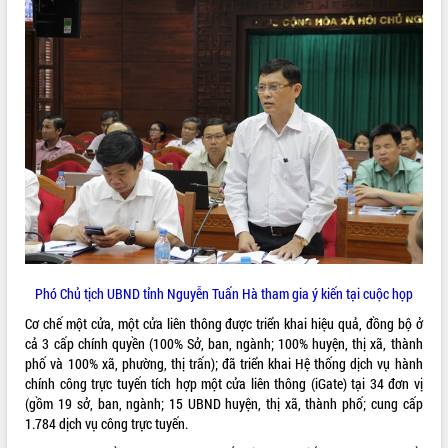
VIDEO
Loading the player...
Khám bệnh, cấp phát thuốc miễn phí
và tặng quà người dân xã Cư Pui
Hội nghị UBND tỉnh Đắk Lắk thường kỳ
tháng 7/2026
Lễ truy tặng danh hiệu “Bà Mẹ Việt
Nam Anh hùng” và trao Huân chương
Lao động
ALBUM ẢNH
UBND tỉnh Đắk Lắk triển khai nhiệm
vụ 6 tháng cuối năm 2026
Phó Chủ tịch UBND tỉnh Nguyễn Tuấn Hà tham gia ý kiến tại cuộc họp
Kỳ họp thứ Hai, Hội đồng nhân dân
tỉnh khóa XI quyết nghị nhiều nội dung
Cơ chế một cửa, một cửa liên thông được triển khai hiệu quả, đồng bộ ở
quan trọng
cả 3 cấp chính quyền (100% Sở, ban, ngành; 100% huyện, thị xã, thành
Bí thư Tỉnh ủy Lương Nguyễn Minh
phố và 100% xã, phường, thị trấn); đã triển khai Hệ thống dịch vụ hành
Triết thăm, tặng quà người có công với
chính công trực tuyến tích hợp một cửa liên thông (iGate) tại 34 đơn vị
cách mạng
(gồm 19 sở, ban, ngành; 15 UBND huyện, thị xã, thành phố; cung cấp
1.784 dịch vụ công trực tuyến.
Rà soát, hoàn thiện hệ thống thiết chế
văn hóa, thể thao đáp ứng yêu cầu
LIÊN KẾT WEB