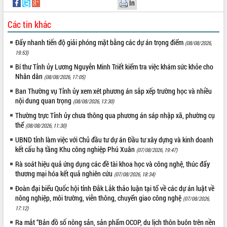
Chuyển đổi số 'mở đường' cho nông
In
nghiệp Đắk Lắk tăng trưởng bứt phá
Các tin khác
Triển khai đồng bộ đo đạc, lập hồ sơ
địa chính, hoàn thiện cơ sở dữ liệu đất
Đẩy nhanh tiến độ giải phóng mặt bằng các dự án trọng điểm
(08/08/2026,
đai
19:53)
Ứng dụng sinh trắc học - Bước tiến
Bí thư Tỉnh ủy Lương Nguyễn Minh Triết kiểm tra việc khám sức khỏe cho
trong hành trình chuyển đổi số tại Đắk
Nhân dân
(08/08/2026, 17:05)
Lắk
Ban Thường vụ Tỉnh ủy xem xét phương án sắp xếp trường học và nhiều
Đắk Lắk nâng cao hiệu quả công tác
nội dung quan trọng
Đảng từ Sổ tay đảng viên điện tử
(08/08/2026, 13:30)
Đắk Lắk đẩy mạnh nuôi biển công
Thường trực Tỉnh ủy chưa thông qua phương án sáp nhập xã, phường cụ
nghệ, hướng tới phát triển thủy sản
thể
(08/08/2026, 11:30)
bền vững
UBND tỉnh làm việc với Chủ đầu tư dự án Đầu tư xây dựng và kinh doanh
Tập huấn nâng cao năng lực triển khai
kết cấu hạ tầng Khu công nghiệp Phú Xuân
(07/08/2026, 19:47)
chuyển đổi số cho cán bộ, công chức
Rà soát hiệu quả ứng dụng các đề tài khoa học và công nghệ, thúc đẩy
cấp xã
thương mại hóa kết quả nghiên cứu
(07/08/2026, 18:34)
Đắk Lắk phát động hưởng ứng Ngày
Đoàn đại biểu Quốc hội tỉnh Đắk Lắk thảo luận tại tổ về các dự án luật về
Quyền của người tiêu dùng Việt Nam
nông nghiệp, môi trường, viễn thông, chuyển giao công nghệ
(07/08/2026,
2026
17:12)
Đẩy mạnh cải cách hành chính, quyết
Ra mắt “Bản đồ số nông sản, sản phẩm OCOP, du lịch thôn buôn trên nền
tâm đạt được mục tiêu tăng trưởng