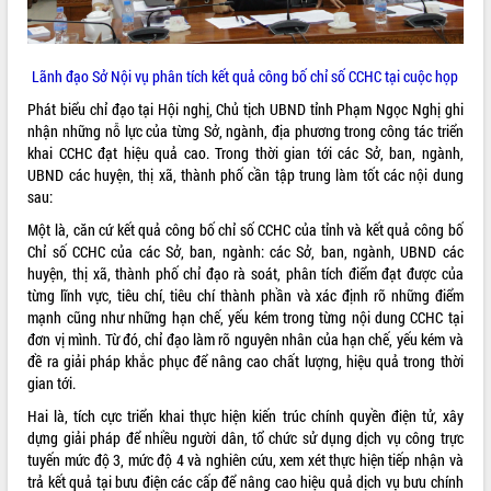
Hội thảo góp ý hồ sơ điều chỉnh quy
hoạch tỉnh Đắk Lắk thời kỳ 2021-2030,
tầm nhìn đến năm 2050
Lãnh đạo Sở Nội vụ phân tích kết quả công bố chỉ số CCHC tại cuộc họp
Nâng cao hiệu quả hoạt động của các
doanh nghiệp nhà nước
Phát biểu chỉ đạo tại Hội nghị, Chủ tịch UBND tỉnh Phạm Ngọc Nghị ghi
Hội nghị triển khai kết nối mạng
nhận những nỗ lực của từng Sở, ngành, địa phương trong công tác triển
truyền số liệu chuyên dùng phục vụ cơ
khai CCHC đạt hiệu quả cao. Trong thời gian tới các Sở, ban, ngành,
quan Đảng, Nhà nước
UBND các huyện, thị xã, thành phố cần tập trung làm tốt các nội dung
sau:
Lễ phát động chuỗi hoạt động chung
tay làm sạch môi trường
Một là, căn cứ kết quả công bố chỉ số CCHC của tỉnh và kết quả công bố
Xã Ea Kar bước chuyển mình trong
Chỉ số CCHC của các Sở, ban, ngành: các Sở, ban, ngành, UBND các
công tác cải cách hành chính mô hình
huyện, thị xã, thành phố chỉ đạo rà soát, phân tích điểm đạt được của
mới
từng lĩnh vực, tiêu chí, tiêu chí thành phần và xác định rõ những điểm
mạnh cũng như những hạn chế, yếu kém trong từng nội dung CCHC tại
UBND tỉnh họp báo định kỳ tháng 4
đơn vị mình. Từ đó, chỉ đạo làm rõ nguyên nhân của hạn chế, yếu kém và
năm 2026
đề ra giải pháp khắc phục để nâng cao chất lượng, hiệu quả trong thời
Hội thảo khoa học “Giải pháp thúc đẩy
gian tới.
phát triển nền kinh tế xanh tại tỉnh
Đắk Lắk”
Hai là, tích cực triển khai thực hiện kiến trúc chính quyền điện tử, xây
dựng giải pháp để nhiều người dân, tổ chức sử dụng dịch vụ công trực
Tăng cường giám sát, đôn đốc thực
tuyến mức độ 3, mức độ 4 và nghiên cứu, xem xét thực hiện tiếp nhận và
hiện nhiệm vụ quản lý tài sản công
trả kết quả tại bưu điện các cấp để nâng cao hiệu quả dịch vụ bưu chính
hàng tuần