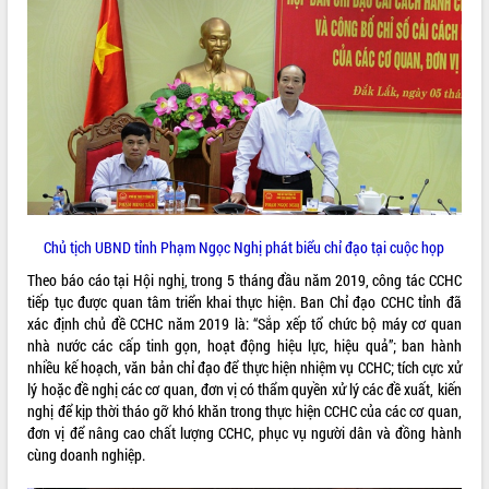
ĐIỂM TIN VĂN BẢN
QUY HOẠCH - KẾ HOẠCH
Chủ tịch UBND tỉnh Phạm Ngọc Nghị phát biểu chỉ đạo tại cuộc họp
Theo báo cáo tại Hội nghị, trong 5 tháng đầu năm 2019, công tác CCHC
tiếp tục được quan tâm triển khai thực hiện. Ban Chỉ đạo CCHC tỉnh đã
xác định chủ đề CCHC năm 2019 là: “Sắp xếp tổ chức bộ máy cơ quan
nhà nước các cấp tinh gọn, hoạt động hiệu lực, hiệu quả”; ban hành
nhiều kế hoạch, văn bản chỉ đạo để thực hiện nhiệm vụ CCHC; tích cực xử
lý hoặc đề nghị các cơ quan, đơn vị có thẩm quyền xử lý các đề xuất, kiến
nghị để kịp thời tháo gỡ khó khăn trong thực hiện CCHC của các cơ quan,
đơn vị để nâng cao chất lượng CCHC, phục vụ người dân và đồng hành
cùng doanh nghiệp.