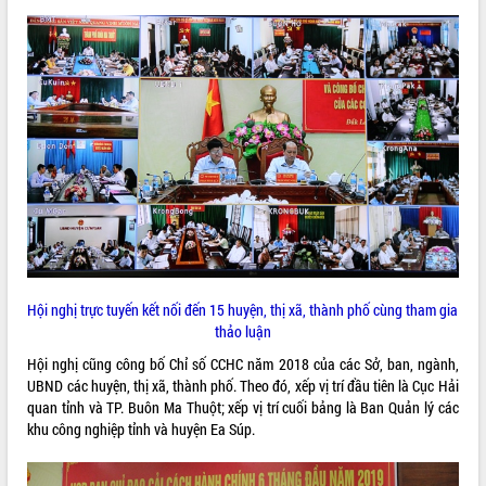
Hòn Yến phát triển du lịch gắn với bảo
tồn biển
Lấy ý kiến điều chỉnh Quy hoạch tỉnh
Đắk Lắk thời kỳ 2021-2030, tầm nhìn
đến năm 2050
Phát động chiến dịch 30 ngày đêm
giải phóng mặt bằng Tuyến đường bộ
ven biển
Đắk Lắk nỗ lực thúc đẩy tăng trưởng
kinh tế từ 10% trở lên trong Quý
II/2026
Đắk Lắk ký kết thỏa thuận hợp tác về
chuyển đổi số giai đoạn 2026 – 2030
Hội nghị trực tuyến kết nối đến 15 huyện, thị xã, thành phố cùng tham gia
với Tập đoàn Bưu chính Viễn thông
thảo luận
Việt Nam
Thứ trưởng Bộ Y tế làm việc với tỉnh
Hội nghị cũng công bố Chỉ số CCHC năm 2018 của các Sở, ban, ngành,
Đắk Lắk về phát triển nhân lực y tế
UBND các huyện, thị xã, thành phố. Theo đó, xếp vị trí đầu tiên là Cục Hải
cho trạm y tế cấp xã
quan tỉnh và TP. Buôn Ma Thuột; xếp vị trí cuối bảng là Ban Quản lý các
khu công nghiệp tỉnh và huyện Ea Súp.
Du lịch Đắk Lắk nâng tầm trải nghiệm
du khách thông qua Hệ thống cơ sở dữ
liệu và Bản đồ số