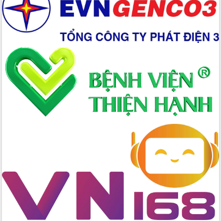
Đại hội Thi đua yêu nước tỉnh Đắk Lắk
lần thứ I (2025-2030)
Đồng chí Lương Nguyễn Minh Triết
được chỉ định làm Bí thư Tỉnh ủy Đắk
Lắk nhiệm kỳ 2025 – 2030
Tập trung triển khai các giải pháp sản
xuất nông nghiệp bền vững, phát thải
thấp
Tọa đàm kỷ niệm 95 năm Ngày thành
lập Hội Liên hiệp Phụ nữ Việt Nam
Đắk Lắk tổ chức Ngày hội Chuyển đổi
số với chủ đề: “Công nghệ số - kiến
tạo tương lai”
Tập trung phát triển khoa học công
nghệ, đổi mới sáng tạo và chuyển đổi
số lĩnh vực nông nghiệp và môi trường
“Hồ sơ phi địa giới – Bước tiến mới
trong cải cách hành chính”
Phó Chủ tịch UBND tỉnh Nguyễn Thiên
Văn kiểm tra công tác chống khai thác
IUU và nuôi trồng thủy sản