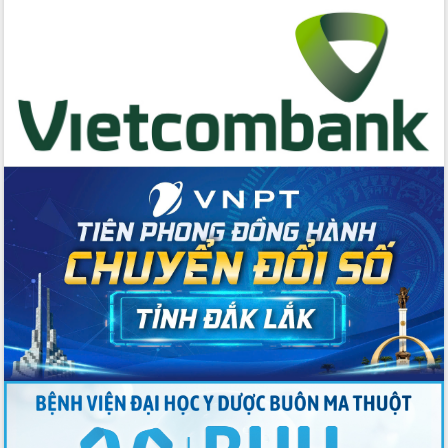
Tăng cường các giải pháp nhằm phát
triển hiệu quả khoa học, công nghệ,
đổi mới sáng tạo và chuyển đổi số
Tỉnh Đắk Lắk hiện đại hóa y tế từ bệnh
án điện tử
Tập huấn công tác đối ngoại và tuyên
truyền quản lý biên giới, biển đảo
Nhiều cách làm hay trong chuyển đổi
số vì người dân
Quyết tâm phấn đấu hoàn thành thắng
lợi các mục tiêu, nhiệm vụ Nghị quyết
Đại hội đại biểu Đảng bộ tỉnh Đắk Lắk
nhiệm kỳ 2025-2030
Khai mạc trọng thể Đại hội đại biểu
Đảng bộ tỉnh Đắk Lắk lần thứ I, nhiệm
kỳ 2025 - 2030
Đắk Lắk hoàn thành mục tiêu xóa nhà
tạm, nhà dột nát năm 2025
Phiên trù bị Đại hội đại biểu Đảng bộ
tỉnh Đắk Lắk lần thứ I, nhiệm kỳ 2025-