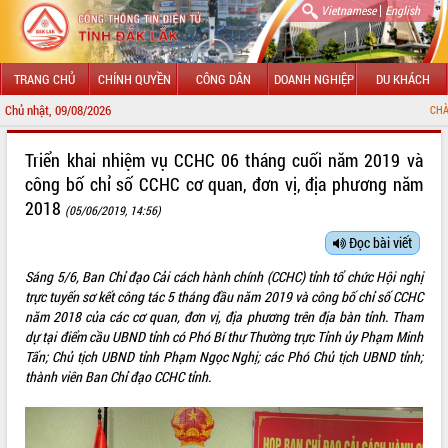
|
Vietnamese
English
TRANG CHỦ
CHÍNH QUYỀN
CÔNG DÂN
DOANH NGHIỆP
DU KHÁCH
Chủ nhật, 09/08/2026
CHÀO MỪNG ĐẾN VỚI CỔNG TH
GIỚI THIỆU
Triển khai nhiệm vụ CCHC 06 tháng cuối năm 2019 và
công bố chỉ số CCHC cơ quan, đơn vị, địa phương năm
LÃNH ĐẠO UBND TỈNH
2018
(05/06/2019, 14:56)
TIN TỨC SỰ KIỆN
Đọc bài viết
SỞ, BAN, NGÀNH
Sáng 5/6, Ban Chỉ đạo Cải cách hành chính (CCHC) tỉnh tổ chức Hội nghị
trực tuyến sơ kết công tác 5 tháng đầu năm 2019 và công bố chỉ số CCHC
UBND CÁC XÃ, PHƯỜNG
năm 2018 của các cơ quan, đơn vị, địa phương trên địa bàn tỉnh. Tham
dự tại điểm cầu UBND tỉnh có Phó Bí thư Thường trực Tỉnh ủy Phạm Minh
THÔNG TIN CHỈ ĐẠO ĐIỀU HÀNH
Tấn; Chủ tịch UBND tỉnh Phạm Ngọc Nghị; các Phó Chủ tịch UBND tỉnh;
thành viên Ban Chỉ đạo CCHC tỉnh.
HỆ THỐNG VĂN BẢN
VĂN BẢN HĐND TỈNH