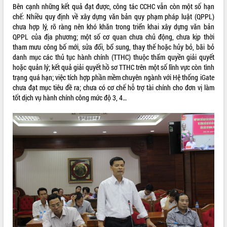
phá cơ chế - Hợp tác công tư
Bên cạnh những kết quả đạt được, công tác CCHC vẫn còn một số hạn
chế: Nhiều quy định về xây dựng văn bản quy phạm pháp luật (QPPL)
Đề án 06 tạo bước ngoặt đột phá trong
chưa hợp lý, rõ ràng nên khó khăn trong triển khai xây dựng văn bản
cải cách hành chính tỉnh Đắk Lắk
QPPL của địa phương; một số cơ quan chưa chủ động, chưa kịp thời
Kết nối tour, đẩy mạnh chuyển đổi số
tham mưu công bố mới, sửa đổi, bổ sung, thay thế hoặc hủy bỏ, bãi bỏ
để phát triển du lịch Đắk Lắk
danh mục các thủ tục hành chính (TTHC) thuộc thẩm quyền giải quyết
Khởi động Dự án Đầu tư xây dựng hạ
hoặc quản lý; kết quả giải quyết hồ sơ TTHC trên một số lĩnh vực còn tình
tầng kỹ thuật Cụm công nghiệp Tân
trạng quá hạn; việc tích hợp phần mềm chuyên ngành với Hệ thống iGate
Tiến
chưa đạt mục tiêu đề ra; chưa có cơ chế hỗ trợ tài chính cho đơn vị làm
Gặp mặt các cơ quan báo chí nhân Kỷ
tốt dịch vụ hành chính công mức độ 3, 4…
niệm 101 năm Ngày Báo chí Cách
mạng Việt Nam
Đắk Lắk sơ kết 4 năm triển khai thực
hiện Đề án 06 của Chính phủ
Họp báo thông tin về Hội nghị Công bố
Quy hoạch và Xúc tiến đầu tư tỉnh Đắk
Lắk
Khơi thông điểm nghẽn, đẩy nhanh
giải ngân vốn khắc phục thiên tai
HĐND tỉnh thông qua điều chỉnh Quy
hoạch tỉnh thời kỳ 2021-2030