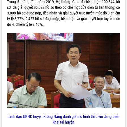
Trong 5 tháng đầu năm 2019, Hệ thống iGate đã tiếp nhận 100.844 hồ
phát triển mới
sơ, đã giải quyết 95.022 hồ sơ theo cơ chế một cửa điện tử liên thông; có
Thường trực HĐND tỉnh Đắk Lắk gặp
3.808 hồ sơ được nộp, tiếp nhận và giải quyết trực tuyến mức độ 3 chiếm
mặt Đoàn chuyên gia y tế TP. Hồ Chí
tỷ lệ 3,77%, 2.427 hồ sơ được nộp, tiếp nhận và giải quyết trực tuyến mức
Minh
độ 4, chiếm tỷ lệ 2,40%...
THỐNG KÊ TRUY CẬP
Lễ truy điệu và an táng hài cốt liệt sĩ
tại Nghĩa trang Liệt sĩ xã Sơn Hòa
Hôm nay:
9824
Bàn giải pháp tháo gỡ khó khăn trong
Tất cả:
66095492
xuất khẩu sầu riêng và triển khai quy
định EUDR
Thứ trưởng Bộ Nông nghiệp và Môi
trường Nguyễn Hoàng Hiệp khảo sát
vùng trồng và doanh nghiệp đóng gói
sầu riêng tại Đắk Lắk
Trình diễn nghệ thuật chế biến các
món ăn từ sầu riêng
Đắk Lắk công bố Quy hoạch và xúc
tiến đầu tư tỉnh
Ngành cá ngừ Đắk Lắk chủ động thích
Lãnh đạo UBND huyện Krông Năng đánh giá mô hình thí điểm đang triển
ứng để giữ vững thị trường xuất khẩu
khai tại huyện
Diễn đàn Kinh tế tư nhân Việt Nam đột