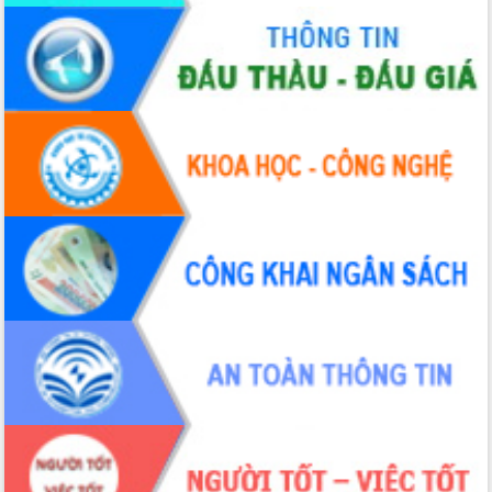
Hội nghị Ban Chấp hành Đảng bộ tỉnh
Đắk Lắk lần thứ 2 (mở rộng)
Tập trung giải phóng mặt bằng, đẩy
nhanh tiến độ Tuyến đường bộ ven
biển
Gỡ khó, khởi công xây dựng, sửa chữa
toàn bộ nhà ở cho hộ dân đúng tiến độ
đề ra
UBND tỉnh Đắk Lắk tổng kết công tác
quốc phòng, quân sự địa phương năm
2025
Tập trung triển khai quyết liệt, đồng bộ
các giải pháp nhằm thực hiện hiệu quả
các nhiệm vụ đề ra năm 2025
Phát huy vai trò của người có uy tín
trong phòng chống tảo hôn và hôn
nhân cận huyết thống
Nông sản Tây Nguyên thu hút doanh
nghiệp nước ngoài
Đắk Lắk định vị thương hiệu du lịch
“Biển – Rừng – Cà phê” trong không