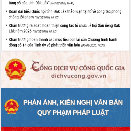
tảng số của tỉnh Đắk Lắk”
hai con số trong năm 2026
(07/08/2026, 16:46)
Tổ chức trang trọng Lễ hội Đền thờ
Đoàn đại biểu Quốc hội tỉnh Đắk Lắk thảo luận tại tổ về công tác phòng,
Lương Văn Chánh năm 2026
chống tội phạm
(06/08/2026, 18:32)
Phó Bí thư Tỉnh ủy Đắk Lắk Đỗ Hữu
Khẩn trương rà soát, hoàn thiện công tác tổ chức Lễ hội Sầu riêng Đắk
Huy giữ chức Bí thư Đảng ủy Ủy Ban
Lắk năm 2026
(06/08/2026, 18:27)
Nhân dân tỉnh
Khẩn trương hoàn thành các mục tiêu còn lại của Chương trình hành
Bệnh án điện tử thúc đẩy chuyển đổi
động số 14 của Tỉnh ủy về phát triển văn hóa
(06/08/2026, 17:30)
số y tế tại Đắk Lắk
Chuyển đổi số thư viện: Mở rộng
không gian tri thức trong thời đại số
Đánh giá, rút kinh nghiệm công tác tổ
chức diễn tập trước ngày bầu cử
Chương trình “Gặp gỡ hữu nghị –
Friendship Meeting New Year 2026”
Bầu cử Quốc hội và HĐND: Cử tri Đắk
Lắk gửi gắm niềm tin, kỳ vọng vào lá
phiếu
Đắk Lắk sẵn sàng các điều kiện cho
Ngày hội bầu cử đại biểu Quốc hội
khóa XVI và HĐND các cấp nhiệm kỳ